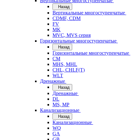
Вертикальные многоступенчатые
Назад
Вертикальные многоступенчатые
CDMF, CDM
FV
MK
MVC, MVS серия
Горизонтальные многоступенчатые
Назад
Горизонтальные многоступенчатые
CM
MHS, MHL
CHL, CHLF(T)
WLT
Дренажные
Назад
Дренажные
DL
MS, MP
Канализационные
Назад
Канализационные
WQ
GA
GB