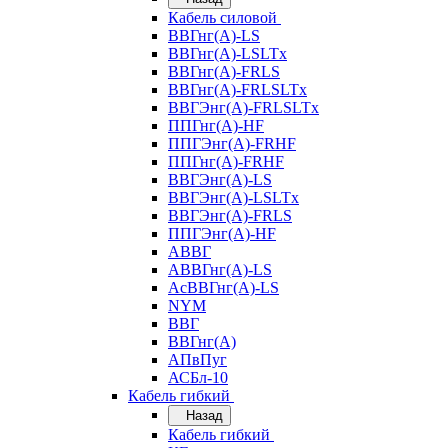
Кабель силовой
ВВГнг(А)-LS
ВВГнг(А)-LSLTx
ВВГнг(А)-FRLS
ВВГнг(А)-FRLSLTx
ВВГЭнг(А)-FRLSLTx
ППГнг(А)-HF
ППГЭнг(А)-FRHF
ППГнг(А)-FRHF
ВВГЭнг(А)-LS
ВВГЭнг(А)-LSLTx
ВВГЭнг(А)-FRLS
ППГЭнг(А)-HF
АВВГ
АВВГнг(А)-LS
АсВВГнг(А)-LS
NYM
ВВГ
ВВГнг(А)
АПвПуг
АСБл-10
Кабель гибкий
Назад
Кабель гибкий