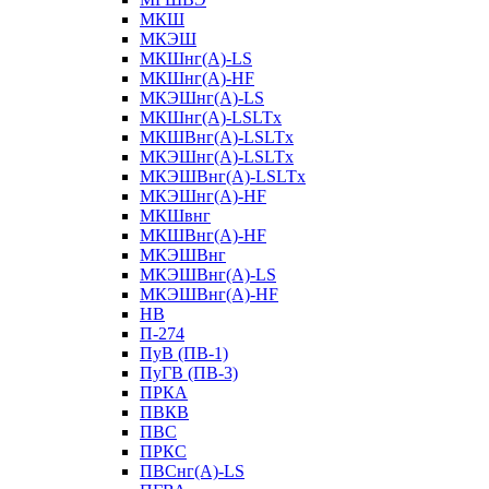
МКШ
МКЭШ
МКШнг(А)-LS
МКШнг(А)-HF
МКЭШнг(А)-LS
МКШнг(А)-LSLTx
МКШВнг(A)-LSLTx
МКЭШнг(А)-LSLTx
МКЭШВнг(A)-LSLTx
МКЭШнг(А)-HF
МКШвнг
МКШВнг(А)-HF
МКЭШВнг
МКЭШВнг(А)-LS
МКЭШВнг(А)-HF
НВ
П-274
ПуВ (ПВ-1)
ПуГВ (ПВ-3)
ПРКА
ПВКВ
ПВС
ПРКС
ПВСнг(А)-LS