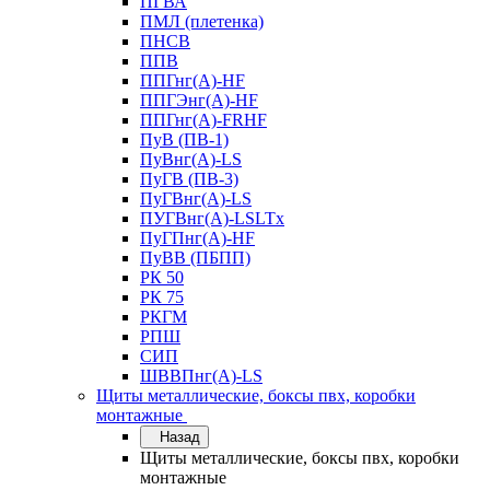
ПГВА
ПМЛ (плетенка)
ПНСВ
ППВ
ППГнг(А)-HF
ППГЭнг(А)-HF
ППГнг(А)-FRHF
ПуВ (ПВ-1)
ПуВнг(А)-LS
ПуГВ (ПВ-3)
ПуГВнг(А)-LS
ПУГВнг(А)-LSLTx
ПуГПнг(А)-HF
ПуВВ (ПБПП)
РК 50
РК 75
РКГМ
РПШ
СИП
ШВВПнг(А)-LS
Щиты металлические, боксы пвх, коробки
монтажные
Назад
Щиты металлические, боксы пвх, коробки
монтажные