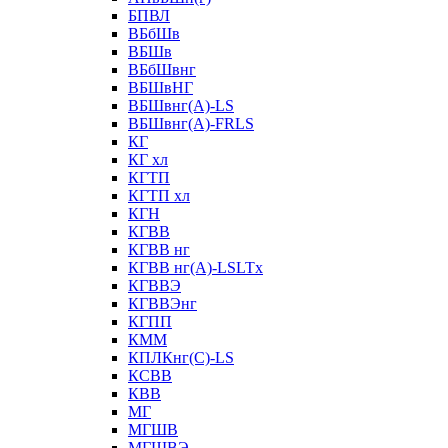
БПВЛ
ВБбШв
ВБШв
ВБбШвнг
ВБШвНГ
ВБШвнг(А)-LS
ВБШвнг(А)-FRLS
КГ
КГ хл
КГТП
КГТП хл
КГН
КГВВ
КГВВ нг
КГВВ нг(А)-LSLTx
КГВВЭ
КГВВЭнг
КГПП
КММ
КПЛКнг(C)-LS
КСВВ
КВВ
МГ
МГШВ
МГШВЭ