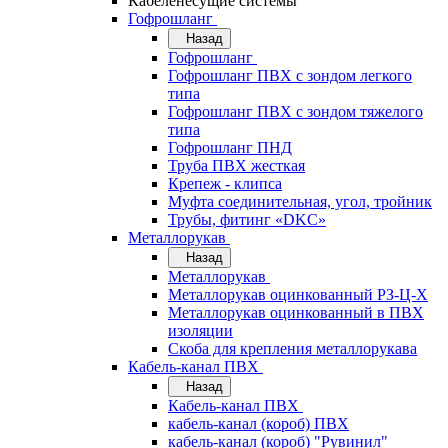
Кабеленесущие системы
Гофрошланг
Назад
Гофрошланг
Гофрошланг ПВХ с зондом легкого
типа
Гофрошланг ПВХ с зондом тяжелого
типа
Гофрошланг ПНД
Труба ПВХ жесткая
Крепеж - клипса
Муфта соединительная, угол, тройник
Трубы, фитинг «DKC»
Металлорукав
Назад
Металлорукав
Металлорукав оцинкованный РЗ-Ц-Х
Металлорукав оцинкованный в ПВХ
изоляции
Скоба для крепления металлорукава
Кабель-канал ПВХ
Назад
Кабель-канал ПВХ
кабель-канал (короб) ПВХ
кабель-канал (короб) "Рувинил"