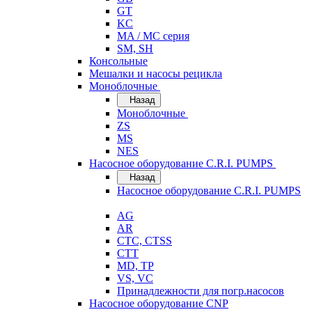
GT
KC
MA / MC серия
SM, SH
Консольные
Мешалки и насосы рецикла
Моноблочные
Назад
Моноблочные
ZS
MS
NES
Насосное оборудование C.R.I. PUMPS
Назад
Насосное оборудование C.R.I. PUMPS
AG
AR
CTC, CTSS
CTT
MD, TP
VS, VC
Принадлежности для погр.насосов
Насосное оборудование CNP