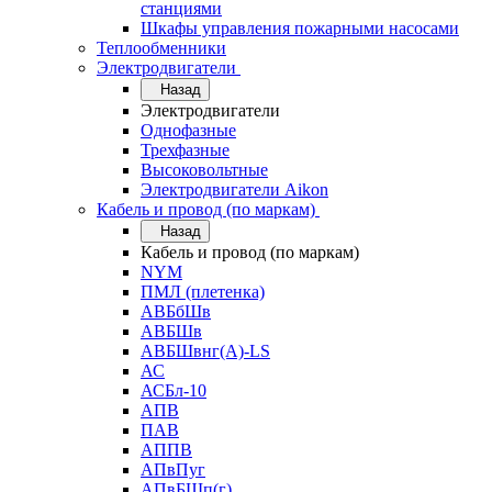
станциями
Шкафы управления пожарными насосами
Теплообменники
Электродвигатели
Назад
Электродвигатели
Однофазные
Трехфазные
Высоковольтные
Электродвигатели Aikon
Кабель и провод (по маркам)
Назад
Кабель и провод (по маркам)
NYM
ПМЛ (плетенка)
АВБбШв
АВБШв
АВБШвнг(А)-LS
АС
АСБл-10
АПВ
ПАВ
АППВ
АПвПуг
АПвБШп(г)