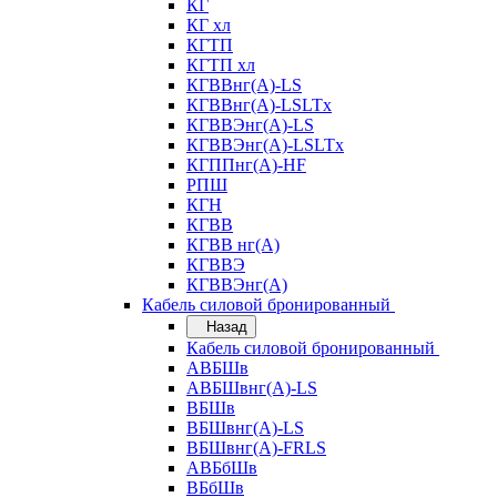
КГ
КГ хл
КГТП
КГТП хл
КГВВнг(А)-LS
КГВВнг(А)-LSLTx
КГВВЭнг(А)-LS
КГВВЭнг(А)-LSLTx
КГППнг(А)-HF
РПШ
КГН
КГВВ
КГВВ нг(А)
КГВВЭ
КГВВЭнг(А)
Кабель силовой бронированный
Назад
Кабель силовой бронированный
АВБШв
АВБШвнг(А)-LS
ВБШв
ВБШвнг(А)-LS
ВБШвнг(А)-FRLS
АВБбШв
ВБбШв