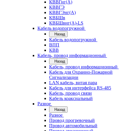
КВВГнг(А)
КВВГЭ
КВВГЭнг(А)
КВБШв
КВБШвнг(А)-LS
Кабель водопогружной
Назад
Кабель водопогружной
ВПП
КВВ
Кабель, провод информационный
Назад
Кабель, провод информационный
Кабель для Охранно-Пожарной
Сигнализации
LAN кабель, витая пара
Кабель для интерфейса RS-485
Кабель, провод связи
Кабель коаксиальный
Разное
Назад
Разное
Провод прогревочный
Провод автомобильный
Провод авиационный