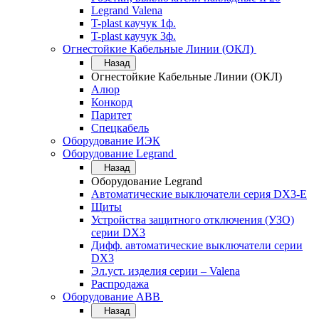
Legrand Valena
T-plast каучук 1ф.
T-plast каучук 3ф.
Огнестойкие Кабельные Линии (ОКЛ)
Назад
Огнестойкие Кабельные Линии (ОКЛ)
Алюр
Конкорд
Паритет
Спецкабель
Оборудование ИЭК
Оборудование Legrand
Назад
Оборудование Legrand
Автоматические выключатели серия DX3-E
Щиты
Устройства защитного отключения (УЗО)
серии DX3
Дифф. автоматические выключатели серии
DX3
Эл.уст. изделия серии – Valena
Распродажа
Оборудование АВВ
Назад