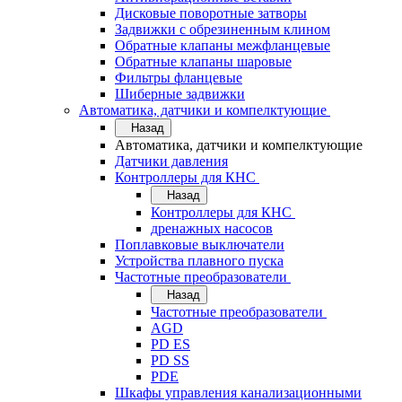
Дисковые поворотные затворы
Задвижки с обрезиненным клином
Обратные клапаны межфланцевые
Обратные клапаны шаровые
Фильтры фланцевые
Шиберные задвижки
Автоматика, датчики и компелктующие
Назад
Автоматика, датчики и компелктующие
Датчики давления
Контроллеры для КНС
Назад
Контроллеры для КНС
дренажных насосов
Поплавковые выключатели
Устройства плавного пуска
Частотные преобразователи
Назад
Частотные преобразователи
AGD
PD ES
PD SS
PDE
Шкафы управления канализационными