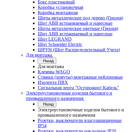
Бокс пластиковый
Коробка установочная
Коробка монтажная
Щиты металлические под дерево (Греция)
Щит ABB встраиваемый и навесные
Щиты металлические цветные (Греция)
Щит ABB встраиваемый и навесные
Щит LEGRAND
Щит Schneider Electric
ЩРУН (Щит Распределительный Учета)
Для монтажа
Назад
Для монтажа
Клеммы WAGO
Стяжки (хомуты) монтажные нейлоновые
Изолента ПВХ
Сигнальная лента "Осторожно! Кабель"
Электроустановочные изделия бытового и
промышленного назначения
Назад
Электроустановочные изделия бытового и
промышленного назначения
Розетки, выключатели влагозащищенные
IP54
Розетки, выключатели накладные IP20