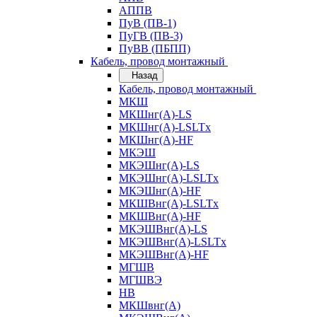
АППВ
ПуВ (ПВ-1)
ПуГВ (ПВ-3)
ПуВВ (ПБПП)
Кабель, провод монтажный
Назад
Кабель, провод монтажный
МКШ
МКШнг(А)-LS
МКШнг(А)-LSLTx
МКШнг(А)-HF
МКЭШ
МКЭШнг(А)-LS
МКЭШнг(А)-LSLTx
МКЭШнг(А)-HF
МКШВнг(A)-LSLTx
МКШВнг(А)-HF
МКЭШВнг(А)-LS
МКЭШВнг(A)-LSLTx
МКЭШВнг(А)-HF
МГШВ
МГШВЭ
НВ
МКШвнг(А)