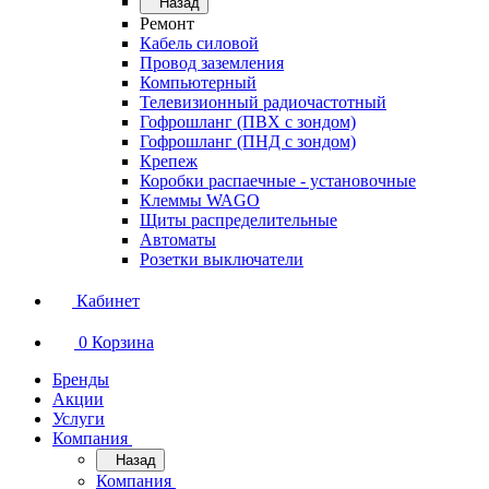
Назад
Ремонт
Кабель силовой
Провод заземления
Компьютерный
Телевизионный радиочастотный
Гофрошланг (ПВХ с зондом)
Гофрошланг (ПНД с зондом)
Крепеж
Коробки распаечные - установочные
Клеммы WAGO
Щиты распределительные
Автоматы
Розетки выключатели
Кабинет
0
Корзина
Бренды
Акции
Услуги
Компания
Назад
Компания