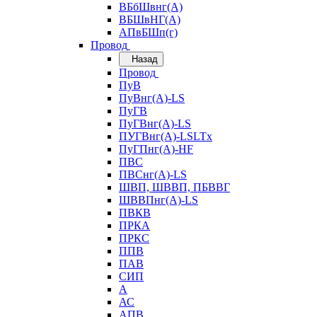
ВБбШвнг(А)
ВБШвНГ(А)
АПвБШп(г)
Провод
Назад
Провод
ПуВ
ПуВнг(А)-LS
ПуГВ
ПуГВнг(А)-LS
ПУГВнг(А)-LSLTx
ПуГПнг(А)-HF
ПВС
ПВСнг(А)-LS
ШВП, ШВВП, ПБВВГ
ШВВПнг(А)-LS
ПВКВ
ПРКА
ПРКС
ППВ
ПАВ
СИП
А
АС
АПВ