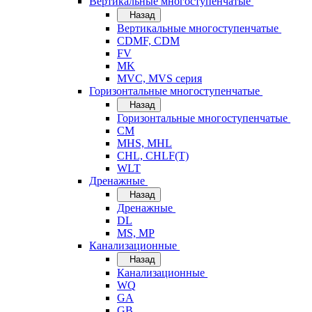
Вертикальные многоступенчатые
Назад
Вертикальные многоступенчатые
CDMF, CDM
FV
MK
MVC, MVS серия
Горизонтальные многоступенчатые
Назад
Горизонтальные многоступенчатые
CM
MHS, MHL
CHL, CHLF(T)
WLT
Дренажные
Назад
Дренажные
DL
MS, MP
Канализационные
Назад
Канализационные
WQ
GA
GB