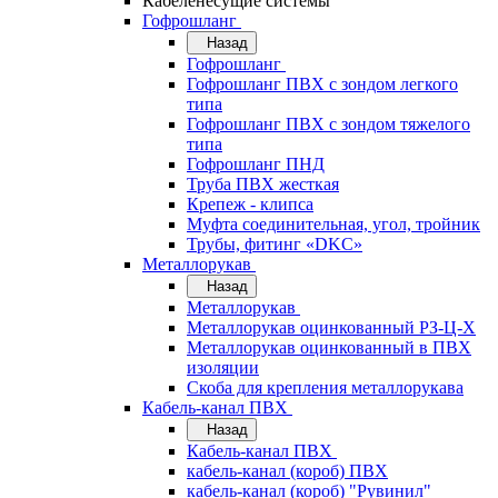
Кабеленесущие системы
Гофрошланг
Назад
Гофрошланг
Гофрошланг ПВХ с зондом легкого
типа
Гофрошланг ПВХ с зондом тяжелого
типа
Гофрошланг ПНД
Труба ПВХ жесткая
Крепеж - клипса
Муфта соединительная, угол, тройник
Трубы, фитинг «DKC»
Металлорукав
Назад
Металлорукав
Металлорукав оцинкованный РЗ-Ц-Х
Металлорукав оцинкованный в ПВХ
изоляции
Скоба для крепления металлорукава
Кабель-канал ПВХ
Назад
Кабель-канал ПВХ
кабель-канал (короб) ПВХ
кабель-канал (короб) "Рувинил"