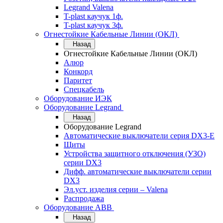
Legrand Valena
T-plast каучук 1ф.
T-plast каучук 3ф.
Огнестойкие Кабельные Линии (ОКЛ)
Назад
Огнестойкие Кабельные Линии (ОКЛ)
Алюр
Конкорд
Паритет
Спецкабель
Оборудование ИЭК
Оборудование Legrand
Назад
Оборудование Legrand
Автоматические выключатели серия DX3-E
Щиты
Устройства защитного отключения (УЗО)
серии DX3
Дифф. автоматические выключатели серии
DX3
Эл.уст. изделия серии – Valena
Распродажа
Оборудование АВВ
Назад