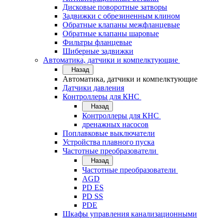
Дисковые поворотные затворы
Задвижки с обрезиненным клином
Обратные клапаны межфланцевые
Обратные клапаны шаровые
Фильтры фланцевые
Шиберные задвижки
Автоматика, датчики и компелктующие
Назад
Автоматика, датчики и компелктующие
Датчики давления
Контроллеры для КНС
Назад
Контроллеры для КНС
дренажных насосов
Поплавковые выключатели
Устройства плавного пуска
Частотные преобразователи
Назад
Частотные преобразователи
AGD
PD ES
PD SS
PDE
Шкафы управления канализационными