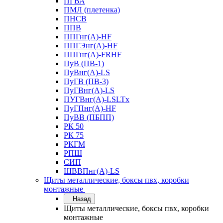
ПГВА
ПМЛ (плетенка)
ПНСВ
ППВ
ППГнг(А)-HF
ППГЭнг(А)-HF
ППГнг(А)-FRHF
ПуВ (ПВ-1)
ПуВнг(А)-LS
ПуГВ (ПВ-3)
ПуГВнг(А)-LS
ПУГВнг(А)-LSLTx
ПуГПнг(А)-HF
ПуВВ (ПБПП)
РК 50
РК 75
РКГМ
РПШ
СИП
ШВВПнг(А)-LS
Щиты металлические, боксы пвх, коробки
монтажные
Назад
Щиты металлические, боксы пвх, коробки
монтажные