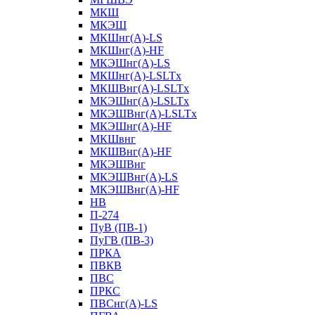
МКШ
МКЭШ
МКШнг(А)-LS
МКШнг(А)-HF
МКЭШнг(А)-LS
МКШнг(А)-LSLTx
МКШВнг(A)-LSLTx
МКЭШнг(А)-LSLTx
МКЭШВнг(A)-LSLTx
МКЭШнг(А)-HF
МКШвнг
МКШВнг(А)-HF
МКЭШВнг
МКЭШВнг(А)-LS
МКЭШВнг(А)-HF
НВ
П-274
ПуВ (ПВ-1)
ПуГВ (ПВ-3)
ПРКА
ПВКВ
ПВС
ПРКС
ПВСнг(А)-LS