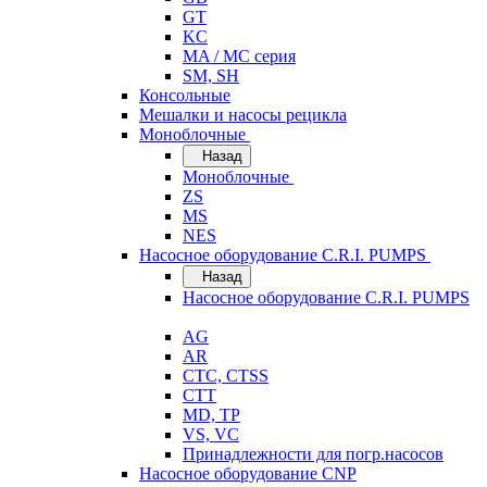
GT
KC
MA / MC серия
SM, SH
Консольные
Мешалки и насосы рецикла
Моноблочные
Назад
Моноблочные
ZS
MS
NES
Насосное оборудование C.R.I. PUMPS
Назад
Насосное оборудование C.R.I. PUMPS
AG
AR
CTC, CTSS
CTT
MD, TP
VS, VC
Принадлежности для погр.насосов
Насосное оборудование CNP