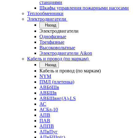
станциями
Шкафы управления пожарными насосами
Теплообменники
Электродвигатели
Назад
Электродвигатели
Однофазные
Трехфазные
Высоковольтные
Электродвигатели Aikon
Кабель и провод (по маркам)
Назад
Кабель и провод (по маркам)
NYM
ПМЛ (плетенка)
АВБбШв
АВБШв
АВБШвнг(А)-LS
АС
АСБл-10
АПВ
ПАВ
АППВ
АПвПуг
АПвБШп(г)