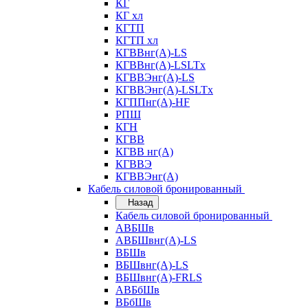
КГ
КГ хл
КГТП
КГТП хл
КГВВнг(А)-LS
КГВВнг(А)-LSLTx
КГВВЭнг(А)-LS
КГВВЭнг(А)-LSLTx
КГППнг(А)-HF
РПШ
КГН
КГВВ
КГВВ нг(А)
КГВВЭ
КГВВЭнг(А)
Кабель силовой бронированный
Назад
Кабель силовой бронированный
АВБШв
АВБШвнг(А)-LS
ВБШв
ВБШвнг(А)-LS
ВБШвнг(А)-FRLS
АВБбШв
ВБбШв