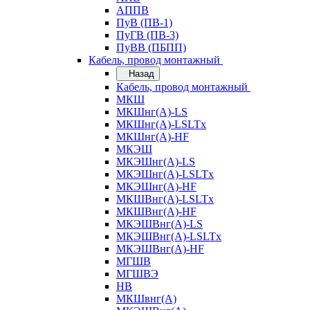
АППВ
ПуВ (ПВ-1)
ПуГВ (ПВ-3)
ПуВВ (ПБПП)
Кабель, провод монтажный
Назад
Кабель, провод монтажный
МКШ
МКШнг(А)-LS
МКШнг(А)-LSLTx
МКШнг(А)-HF
МКЭШ
МКЭШнг(А)-LS
МКЭШнг(А)-LSLTx
МКЭШнг(А)-HF
МКШВнг(A)-LSLTx
МКШВнг(А)-HF
МКЭШВнг(А)-LS
МКЭШВнг(A)-LSLTx
МКЭШВнг(А)-HF
МГШВ
МГШВЭ
НВ
МКШвнг(А)