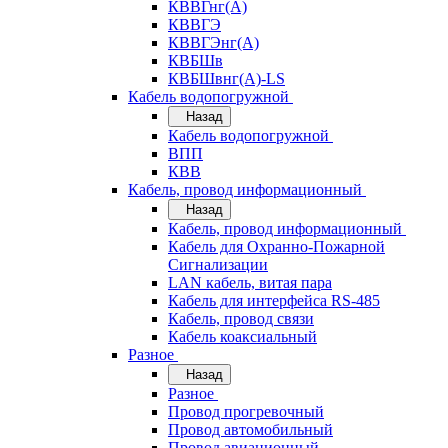
КВВГнг(А)
КВВГЭ
КВВГЭнг(А)
КВБШв
КВБШвнг(А)-LS
Кабель водопогружной
Назад
Кабель водопогружной
ВПП
КВВ
Кабель, провод информационный
Назад
Кабель, провод информационный
Кабель для Охранно-Пожарной
Сигнализации
LAN кабель, витая пара
Кабель для интерфейса RS-485
Кабель, провод связи
Кабель коаксиальный
Разное
Назад
Разное
Провод прогревочный
Провод автомобильный
Провод авиационный