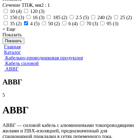
Сечение ТПЖ, мм2
: 1
10
(
4
)
120
(
3
)
150
(
3
)
16
(
3
)
185
(
2
)
2.5
(
5
)
240
(
2
)
25
(
2
)
35
(
2
)
4
(
5
)
50
(
2
)
6
(
4
)
70
(
3
)
95
(
3
)
+ Еще
Показать
Показать
Главная
Каталог
Кабельно-проводниковая продукция
Кабель силовой
АВВГ
АВВГ
5
АВВГ
АВВГ — силовой кабель с алюминиевыми токопроводящими
жилами и ПВХ-изоляцией, предназначенный для
стационарной прокладки в сетях переменного тока.