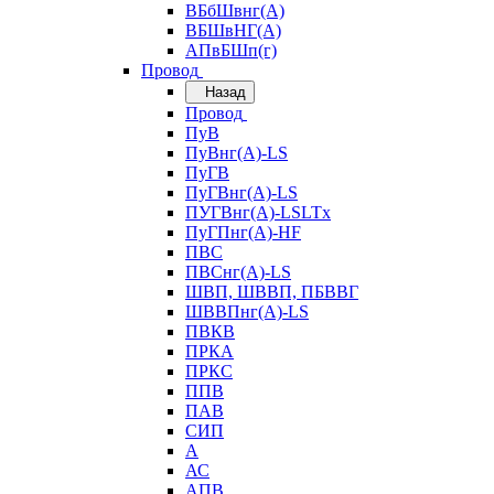
ВБбШвнг(А)
ВБШвНГ(А)
АПвБШп(г)
Провод
Назад
Провод
ПуВ
ПуВнг(А)-LS
ПуГВ
ПуГВнг(А)-LS
ПУГВнг(А)-LSLTx
ПуГПнг(А)-HF
ПВС
ПВСнг(А)-LS
ШВП, ШВВП, ПБВВГ
ШВВПнг(А)-LS
ПВКВ
ПРКА
ПРКС
ППВ
ПАВ
СИП
А
АС
АПВ