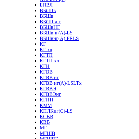
БПВЛ
ВБбШв
ВБШв
ВБбШвнг
ВБШвНГ
ВБШвнг(А)-LS
ВБШвнг(А)-FRLS
КГ
КГ хл
КГТП
КГТП хл
КГН
КГВВ
КГВВ нг
КГВВ нг(А)-LSLTx
КГВВЭ
КГВВЭнг
КГПП
КММ
КПЛКнг(C)-LS
КСВВ
КВВ
МГ
МГШВ
МГШВЭ