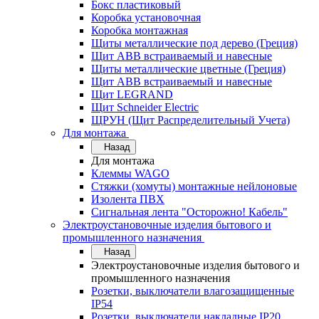
Бокс пластиковый
Коробка установочная
Коробка монтажная
Щиты металлические под дерево (Греция)
Щит ABB встраиваемый и навесные
Щиты металлические цветные (Греция)
Щит ABB встраиваемый и навесные
Щит LEGRAND
Щит Schneider Electric
ЩРУН (Щит Распределительный Учета)
Для монтажа
Назад
Для монтажа
Клеммы WAGO
Стяжки (хомуты) монтажные нейлоновые
Изолента ПВХ
Сигнальная лента "Осторожно! Кабель"
Электроустановочные изделия бытового и
промышленного назначения
Назад
Электроустановочные изделия бытового и
промышленного назначения
Розетки, выключатели влагозащищенные
IP54
Розетки, выключатели накладные IP20