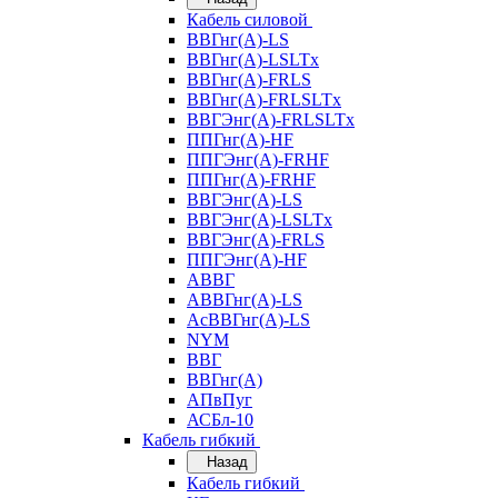
Кабель силовой
ВВГнг(А)-LS
ВВГнг(А)-LSLTx
ВВГнг(А)-FRLS
ВВГнг(А)-FRLSLTx
ВВГЭнг(А)-FRLSLTx
ППГнг(А)-HF
ППГЭнг(А)-FRHF
ППГнг(А)-FRHF
ВВГЭнг(А)-LS
ВВГЭнг(А)-LSLTx
ВВГЭнг(А)-FRLS
ППГЭнг(А)-HF
АВВГ
АВВГнг(А)-LS
АсВВГнг(А)-LS
NYM
ВВГ
ВВГнг(А)
АПвПуг
АСБл-10
Кабель гибкий
Назад
Кабель гибкий