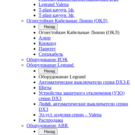
Legrand Valena
T-plast каучук 1ф.
T-plast каучук 3ф.
Огнестойкие Кабельные Линии (ОКЛ)
Назад
Огнестойкие Кабельные Линии (ОКЛ)
Алюр
Конкорд
Паритет
Спецкабель
Оборудование ИЭК
Оборудование Legrand
Назад
Оборудование Legrand
Автоматические выключатели серия DX3-E
Щиты
Устройства защитного отключения (УЗО)
серии DX3
Дифф. автоматические выключатели серии
DX3
Эл.уст. изделия серии – Valena
Распродажа
Оборудование АВВ
Назад