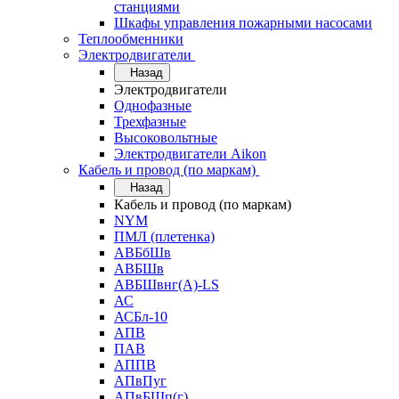
станциями
Шкафы управления пожарными насосами
Теплообменники
Электродвигатели
Назад
Электродвигатели
Однофазные
Трехфазные
Высоковольтные
Электродвигатели Aikon
Кабель и провод (по маркам)
Назад
Кабель и провод (по маркам)
NYM
ПМЛ (плетенка)
АВБбШв
АВБШв
АВБШвнг(А)-LS
АС
АСБл-10
АПВ
ПАВ
АППВ
АПвПуг
АПвБШп(г)