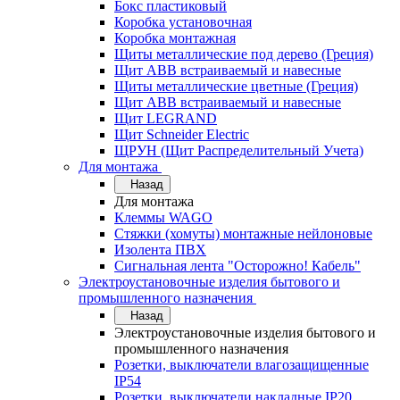
Бокс пластиковый
Коробка установочная
Коробка монтажная
Щиты металлические под дерево (Греция)
Щит ABB встраиваемый и навесные
Щиты металлические цветные (Греция)
Щит ABB встраиваемый и навесные
Щит LEGRAND
Щит Schneider Electric
ЩРУН (Щит Распределительный Учета)
Для монтажа
Назад
Для монтажа
Клеммы WAGO
Стяжки (хомуты) монтажные нейлоновые
Изолента ПВХ
Сигнальная лента "Осторожно! Кабель"
Электроустановочные изделия бытового и
промышленного назначения
Назад
Электроустановочные изделия бытового и
промышленного назначения
Розетки, выключатели влагозащищенные
IP54
Розетки, выключатели накладные IP20