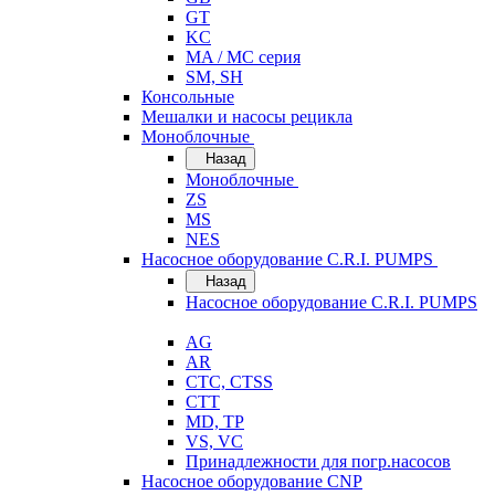
GT
KC
MA / MC серия
SM, SH
Консольные
Мешалки и насосы рецикла
Моноблочные
Назад
Моноблочные
ZS
MS
NES
Насосное оборудование C.R.I. PUMPS
Назад
Насосное оборудование C.R.I. PUMPS
AG
AR
CTC, CTSS
CTT
MD, TP
VS, VC
Принадлежности для погр.насосов
Насосное оборудование CNP