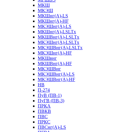
МКШ
МКЭШ
МКШнг(А)-LS
МКШнг(А)-HF
МКЭШнг(А)-LS
МКШнг(А)-LSLTx
МКШВнг(A)-LSLTx
МКЭШнг(А)-LSLTx
МКЭШВнг(A)-LSLTx
МКЭШнг(А)-HF
МКШвнг
МКШВнг(А)-HF
МКЭШВнг
МКЭШВнг(А)-LS
МКЭШВнг(А)-HF
НВ
П-274
ПуВ (ПВ-1)
ПуГВ (ПВ-3)
ПРКА
ПВКВ
ПВС
ПРКС
ПВСнг(А)-LS