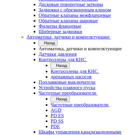
Дисковые поворотные затворы
Задвижки с обрезиненным клином
Обратные клапаны межфланцевые
Обратные клапаны шаровые
Фильтры фланцевые
Шиберные задвижки
Автоматика, датчики и компелктующие
Назад
Автоматика, датчики и компелктующие
Датчики давления
Контроллеры для КНС
Назад
Контроллеры для КНС
дренажных насосов
Поплавковые выключатели
Устройства плавного пуска
Частотные преобразователи
Назад
Частотные преобразователи
AGD
PD ES
PD SS
PDE
Шкафы управления канализационными