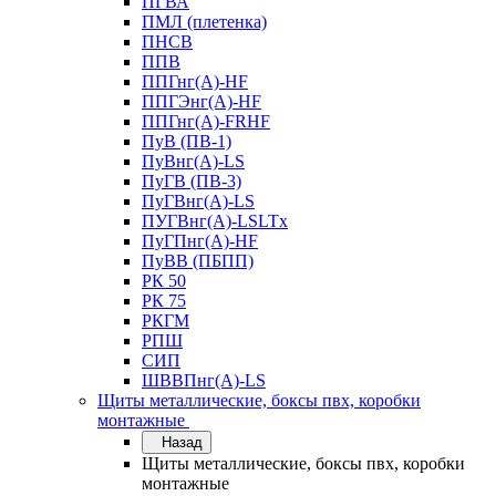
ПГВА
ПМЛ (плетенка)
ПНСВ
ППВ
ППГнг(А)-HF
ППГЭнг(А)-HF
ППГнг(А)-FRHF
ПуВ (ПВ-1)
ПуВнг(А)-LS
ПуГВ (ПВ-3)
ПуГВнг(А)-LS
ПУГВнг(А)-LSLTx
ПуГПнг(А)-HF
ПуВВ (ПБПП)
РК 50
РК 75
РКГМ
РПШ
СИП
ШВВПнг(А)-LS
Щиты металлические, боксы пвх, коробки
монтажные
Назад
Щиты металлические, боксы пвх, коробки
монтажные