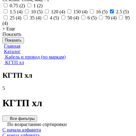
0.75
(
2
)
1
(
2
)
1.5
(
4
)
10
(
5
)
120
(
4
)
150
(
4
)
16
(
5
)
2.5
(
5
)
25
(
4
)
35
(
4
)
4
(
5
)
50
(
4
)
6
(
5
)
70
(
4
)
95
(
4
)
+ Еще
Показать
Показать
Главная
Каталог
Кабель и провод (по маркам)
КГТП хл
КГТП хл
5
КГТП хл
Все фильтры
По возрастанию сортировки
С начала алфавита
С конца алфавита