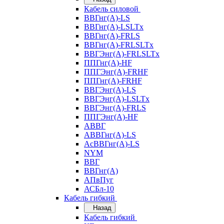
Кабель силовой
ВВГнг(А)-LS
ВВГнг(А)-LSLTx
ВВГнг(А)-FRLS
ВВГнг(А)-FRLSLTx
ВВГЭнг(А)-FRLSLTx
ППГнг(А)-HF
ППГЭнг(А)-FRHF
ППГнг(А)-FRHF
ВВГЭнг(А)-LS
ВВГЭнг(А)-LSLTx
ВВГЭнг(А)-FRLS
ППГЭнг(А)-HF
АВВГ
АВВГнг(А)-LS
АсВВГнг(А)-LS
NYM
ВВГ
ВВГнг(А)
АПвПуг
АСБл-10
Кабель гибкий
Назад
Кабель гибкий