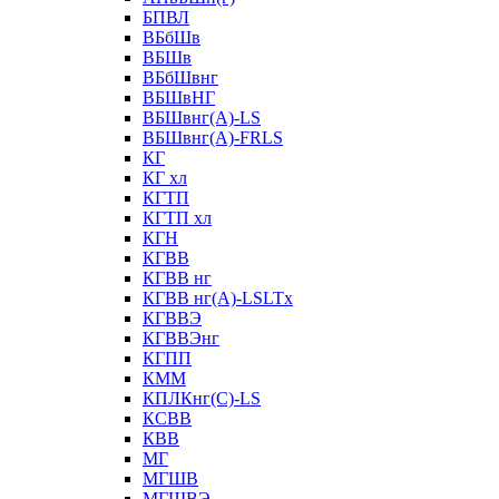
БПВЛ
ВБбШв
ВБШв
ВБбШвнг
ВБШвНГ
ВБШвнг(А)-LS
ВБШвнг(А)-FRLS
КГ
КГ хл
КГТП
КГТП хл
КГН
КГВВ
КГВВ нг
КГВВ нг(А)-LSLTx
КГВВЭ
КГВВЭнг
КГПП
КММ
КПЛКнг(C)-LS
КСВВ
КВВ
МГ
МГШВ
МГШВЭ