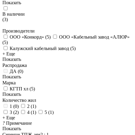
Показать
В наличии
(
3
)
Производители
ООО «Конкорд»
(
5
)
ООО «Кабельный завод «АЛЮР»
(
5
)
Калужский кабельный завод
(
5
)
+ Еще
Показать
Распродажа
ДА
(
0
)
Показать
Марка
КГТП хл
(
5
)
Показать
Количество жил
1
(
0
)
2
(
1
)
3
(
2
)
4
(
1
)
5
(
1
)
+ Еще
?
Примечание
Показать
Сечение ТПЖ, мм2
: 1