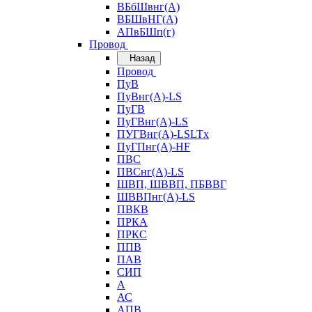
ВБбШвнг(А)
ВБШвНГ(А)
АПвБШп(г)
Провод
Назад
Провод
ПуВ
ПуВнг(А)-LS
ПуГВ
ПуГВнг(А)-LS
ПУГВнг(А)-LSLTx
ПуГПнг(А)-HF
ПВС
ПВСнг(А)-LS
ШВП, ШВВП, ПБВВГ
ШВВПнг(А)-LS
ПВКВ
ПРКА
ПРКС
ППВ
ПАВ
СИП
А
АС
АПВ