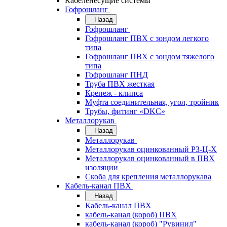
Кабеленесущие системы
Гофрошланг
Назад
Гофрошланг
Гофрошланг ПВХ с зондом легкого
типа
Гофрошланг ПВХ с зондом тяжелого
типа
Гофрошланг ПНД
Труба ПВХ жесткая
Крепеж - клипса
Муфта соединительная, угол, тройник
Трубы, фитинг «DKC»
Металлорукав
Назад
Металлорукав
Металлорукав оцинкованный РЗ-Ц-Х
Металлорукав оцинкованный в ПВХ
изоляции
Скоба для крепления металлорукава
Кабель-канал ПВХ
Назад
Кабель-канал ПВХ
кабель-канал (короб) ПВХ
кабель-канал (короб) "Рувинил"