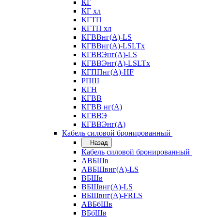
КГ
КГ хл
КГТП
КГТП хл
КГВВнг(А)-LS
КГВВнг(А)-LSLTx
КГВВЭнг(А)-LS
КГВВЭнг(А)-LSLTx
КГППнг(А)-HF
РПШ
КГН
КГВВ
КГВВ нг(А)
КГВВЭ
КГВВЭнг(А)
Кабель силовой бронированный
Назад
Кабель силовой бронированный
АВБШв
АВБШвнг(А)-LS
ВБШв
ВБШвнг(А)-LS
ВБШвнг(А)-FRLS
АВБбШв
ВБбШв