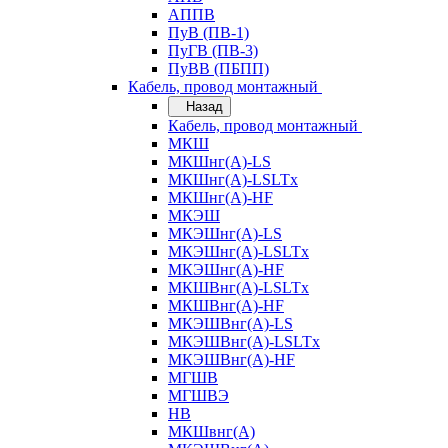
АППВ
ПуВ (ПВ-1)
ПуГВ (ПВ-3)
ПуВВ (ПБПП)
Кабель, провод монтажный
Назад
Кабель, провод монтажный
МКШ
МКШнг(А)-LS
МКШнг(А)-LSLTx
МКШнг(А)-HF
МКЭШ
МКЭШнг(А)-LS
МКЭШнг(А)-LSLTx
МКЭШнг(А)-HF
МКШВнг(A)-LSLTx
МКШВнг(А)-HF
МКЭШВнг(А)-LS
МКЭШВнг(A)-LSLTx
МКЭШВнг(А)-HF
МГШВ
МГШВЭ
НВ
МКШвнг(А)