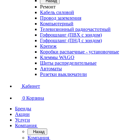
Назад
Ремонт
Кабель силовой
Провод заземления
Компьютерный
Телевизионный радиочастотный
Гофрошланг (ПВХ с зондом)
Гофрошланг (ПНД с зондом)
Крепеж
Коробки распаечные - установочные
Клеммы WAGO
Щиты распределительные
Автоматы
Розетки выключатели
Кабинет
0
Корзина
Бренды
Акции
Услуги
Компания
Назад
Компания