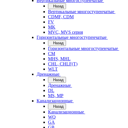
Вертикальные многоступенчатые
Назад
Вертикальные многоступенчатые
CDMF, CDM
FV
MK
MVC, MVS серия
Горизонтальные многоступенчатые
Назад
Горизонтальные многоступенчатые
CM
MHS, MHL
CHL, CHLF(T)
WLT
Дренажные
Назад
Дренажные
DL
MS, MP
Канализационные
Назад
Канализационные
WQ
GA
GB