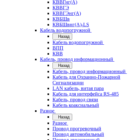
КВВГнг(А)
КВВГЭ
КВВГЭнг(А)
КВБШв
КВБШвнг(А)-LS
Кабель водопогружной
Назад
Кабель водопогружной
ВПП
КВВ
Кабель, провод информационный
Назад
Кабель, провод информационный
Кабель для Охранно-Пожарной
Сигнализации
LAN кабель, витая пара
Кабель для интерфейса RS-485
Кабель, провод связи
Кабель коаксиальный
Разное
Назад
Разное
Провод прогревочный
Провод автомобильный
Провод авиационный