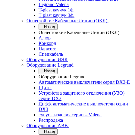
Legrand Valena
T-plast каучук 1ф.
T-plast каучук 3ф.
Огнестойкие Кабельные Линии (ОКЛ)
Назад
Огнестойкие Кабельные Линии (ОКЛ)
Алюр
Конкорд
Паритет
Спецкабель
Оборудование ИЭК
Оборудование Legrand
Назад
Оборудование Legrand
Автоматические выключатели серия DX3-E
Щиты
Устройства защитного отключения (УЗО)
серии DX3
Дифф. автоматические выключатели серии
DX3
Эл.уст. изделия серии – Valena
Распродажа
Оборудование АВВ
Назад