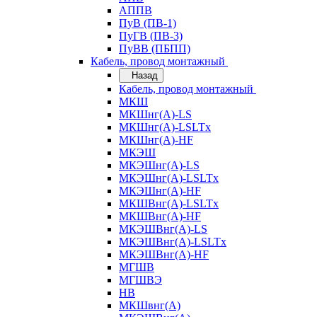
АППВ
ПуВ (ПВ-1)
ПуГВ (ПВ-3)
ПуВВ (ПБПП)
Кабель, провод монтажный
Назад
Кабель, провод монтажный
МКШ
МКШнг(А)-LS
МКШнг(А)-LSLTx
МКШнг(А)-HF
МКЭШ
МКЭШнг(А)-LS
МКЭШнг(А)-LSLTx
МКЭШнг(А)-HF
МКШВнг(A)-LSLTx
МКШВнг(А)-HF
МКЭШВнг(А)-LS
МКЭШВнг(A)-LSLTx
МКЭШВнг(А)-HF
МГШВ
МГШВЭ
НВ
МКШвнг(А)