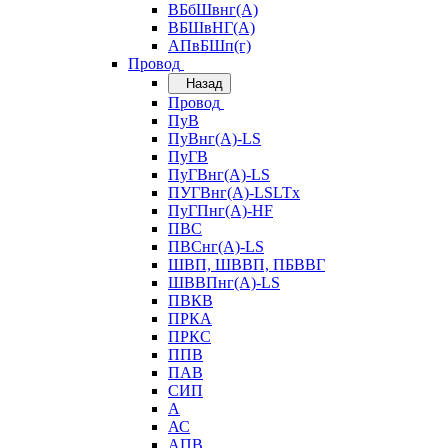
ВБбШвнг(А)
ВБШвНГ(А)
АПвБШп(г)
Провод
Назад
Провод
ПуВ
ПуВнг(А)-LS
ПуГВ
ПуГВнг(А)-LS
ПУГВнг(А)-LSLTx
ПуГПнг(А)-HF
ПВС
ПВСнг(А)-LS
ШВП, ШВВП, ПБВВГ
ШВВПнг(А)-LS
ПВКВ
ПРКА
ПРКС
ППВ
ПАВ
СИП
А
АС
АПВ