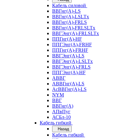
Кабель силовой
ВВГнг(А)-LS
ВВГнг(А)-LSLTx
ВВГнг(А)-FRLS
ВВГнг(А)-FRLSLTx
ВВГЭнг(А)-FRLSLTx
ППГнг(А)-HF
ППГЭнг(А)-FRHF
ППГнг(А)-FRHF
ВВГЭнг(А)-LS
ВВГЭнг(А)-LSLTx
ВВГЭнг(А)-FRLS
ППГЭнг(А)-HF
АВВГ
АВВГнг(А)-LS
АсВВГнг(А)-LS
NYM
ВВГ
ВВГнг(А)
АПвПуг
АСБл-10
Кабель гибкий
Назад
Кабель гибкий