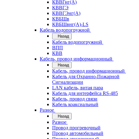
КВВГнг(А)
КВВГЭ
КВВГЭнг(А)
КВБШв
КВБШвнг(А)-LS
Кабель водопогружной
Назад
Кабель водопогружной
ВПП
КВВ
Кабель, провод информационный
Назад
Кабель, провод информационный
Кабель для Охранно-Пожарной
Сигнализации
LAN кабель, витая пара
Кабель для интерфейса RS-485
Кабель, провод связи
Кабель коаксиальный
Разное
Назад
Разное
Провод прогревочный
Провод автомобильный
Провод авиационный