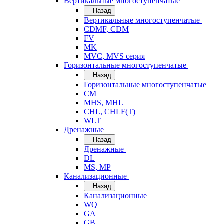
Вертикальные многоступенчатые
Назад
Вертикальные многоступенчатые
CDMF, CDM
FV
MK
MVC, MVS серия
Горизонтальные многоступенчатые
Назад
Горизонтальные многоступенчатые
CM
MHS, MHL
CHL, CHLF(T)
WLT
Дренажные
Назад
Дренажные
DL
MS, MP
Канализационные
Назад
Канализационные
WQ
GA
GB