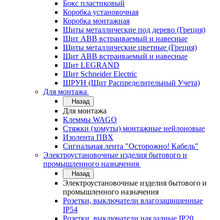
Бокс пластиковый
Коробка установочная
Коробка монтажная
Щиты металлические под дерево (Греция)
Щит ABB встраиваемый и навесные
Щиты металлические цветные (Греция)
Щит ABB встраиваемый и навесные
Щит LEGRAND
Щит Schneider Electric
ЩРУН (Щит Распределительный Учета)
Для монтажа
Назад
Для монтажа
Клеммы WAGO
Стяжки (хомуты) монтажные нейлоновые
Изолента ПВХ
Сигнальная лента "Осторожно! Кабель"
Электроустановочные изделия бытового и
промышленного назначения
Назад
Электроустановочные изделия бытового и
промышленного назначения
Розетки, выключатели влагозащищенные
IP54
Розетки, выключатели накладные IP20