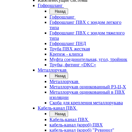
Кабеленесущие системы
Гофрошланг
Назад
Гофрошланг
Гофрошланг ПВХ с зондом легкого
типа
Гофрошланг ПВХ с зондом тяжелого
типа
Гофрошланг ПНД
Труба ПВХ жесткая
Крепеж - клипса
Муфта соединительная, угол, тройник
Трубы, фитинг «DKC»
Металлорукав
Назад
Металлорукав
Металлорукав оцинкованный РЗ-Ц-Х
Металлорукав оцинкованный в ПВХ
изоляции
Скоба для крепления металлорукава
Кабель-канал ПВХ
Назад
Кабель-канал ПВХ
кабель-канал (короб) ПВХ
кабель-канал (короб) "Рувинил"