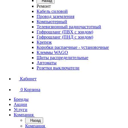
Назад
Ремонт
Кабель силовой
Провод заземления
Компьютерный
Телевизионный радиочастотный
Гофрошланг (ПВХ с зондом)
Гофрошланг (ПНД с зондом)
Крепеж
Коробки распаечные - установочные
Клеммы WAGO
Щиты распределительные
Автоматы
Розетки выключатели
Кабинет
0
Корзина
Бренды
Акции
Услуги
Компания
Назад
Компания