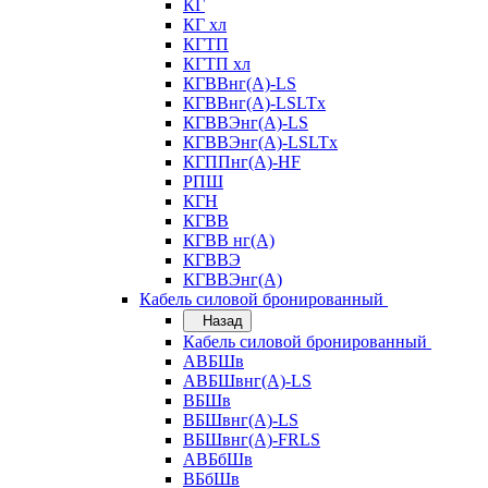
КГ
КГ хл
КГТП
КГТП хл
КГВВнг(А)-LS
КГВВнг(А)-LSLTx
КГВВЭнг(А)-LS
КГВВЭнг(А)-LSLTx
КГППнг(А)-HF
РПШ
КГН
КГВВ
КГВВ нг(А)
КГВВЭ
КГВВЭнг(А)
Кабель силовой бронированный
Назад
Кабель силовой бронированный
АВБШв
АВБШвнг(А)-LS
ВБШв
ВБШвнг(А)-LS
ВБШвнг(А)-FRLS
АВБбШв
ВБбШв