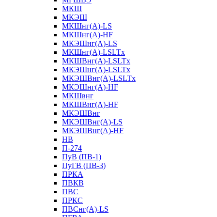
МКШ
МКЭШ
МКШнг(А)-LS
МКШнг(А)-HF
МКЭШнг(А)-LS
МКШнг(А)-LSLTx
МКШВнг(A)-LSLTx
МКЭШнг(А)-LSLTx
МКЭШВнг(A)-LSLTx
МКЭШнг(А)-HF
МКШвнг
МКШВнг(А)-HF
МКЭШВнг
МКЭШВнг(А)-LS
МКЭШВнг(А)-HF
НВ
П-274
ПуВ (ПВ-1)
ПуГВ (ПВ-3)
ПРКА
ПВКВ
ПВС
ПРКС
ПВСнг(А)-LS