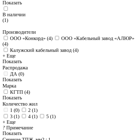
Показать
В наличии
(
1
)
Производители
ООО «Конкорд»
(
4
)
ООО «Кабельный завод «АЛЮР»
(
4
)
Калужский кабельный завод
(
4
)
+ Еще
Показать
Распродажа
ДА
(
0
)
Показать
Марка
КГТП
(
4
)
Показать
Количество жил
1
(
0
)
2
(
1
)
3
(
1
)
4
(
1
)
5
(
1
)
+ Еще
?
Примечание
Показать
Сечение ТПЖ, мм2
: 1