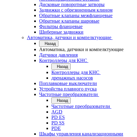
Дисковые поворотные затворы
Задвижки с обрезиненным клином
Обратные клапаны межфланцевые
Обратные клапаны шаровые
Фильтры фланцевые
Шиберные задвижки
Автоматика, датчики и компелктующие
Назад
Автоматика, датчики и компелктующие
Датчики давления
Контроллеры для КНС
Назад
Контроллеры для КНС
дренажных насосов
Поплавковые выключатели
Устройства плавного пуска
Частотные преобразователи
Назад
Частотные преобразователи
AGD
PD ES
PD SS
PDE
Шкафы управления канализационными