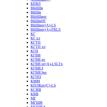
БПВЛ
ВБбШв
ВБШв
ВБбШвнг
ВБШвНГ
ВБШвнг(А)-LS
ВБШвнг(А)-FRLS
КГ
КГ хл
КГТП
КГТП хл
КГН
КГВВ
КГВВ нг
КГВВ нг(А)-LSLTx
КГВВЭ
КГВВЭнг
КГПП
КММ
КПЛКнг(C)-LS
КСВВ
КВВ
МГ
МГШВ
МГШВЭ