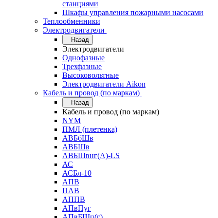
станциями
Шкафы управления пожарными насосами
Теплообменники
Электродвигатели
Назад
Электродвигатели
Однофазные
Трехфазные
Высоковольтные
Электродвигатели Aikon
Кабель и провод (по маркам)
Назад
Кабель и провод (по маркам)
NYM
ПМЛ (плетенка)
АВБбШв
АВБШв
АВБШвнг(А)-LS
АС
АСБл-10
АПВ
ПАВ
АППВ
АПвПуг
АПвБШп(г)