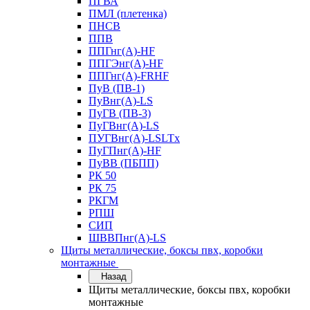
ПГВА
ПМЛ (плетенка)
ПНСВ
ППВ
ППГнг(А)-HF
ППГЭнг(А)-HF
ППГнг(А)-FRHF
ПуВ (ПВ-1)
ПуВнг(А)-LS
ПуГВ (ПВ-3)
ПуГВнг(А)-LS
ПУГВнг(А)-LSLTx
ПуГПнг(А)-HF
ПуВВ (ПБПП)
РК 50
РК 75
РКГМ
РПШ
СИП
ШВВПнг(А)-LS
Щиты металлические, боксы пвх, коробки
монтажные
Назад
Щиты металлические, боксы пвх, коробки
монтажные