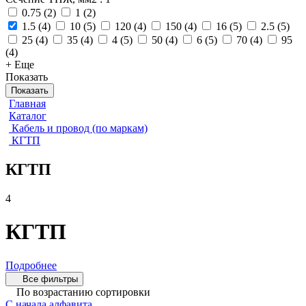
0.75
(
2
)
1
(
2
)
1.5
(
4
)
10
(
5
)
120
(
4
)
150
(
4
)
16
(
5
)
2.5
(
5
)
25
(
4
)
35
(
4
)
4
(
5
)
50
(
4
)
6
(
5
)
70
(
4
)
95
(
4
)
+ Еще
Показать
Показать
Главная
Каталог
Кабель и провод (по маркам)
КГТП
КГТП
4
КГТП
Подробнее
Все фильтры
По возрастанию сортировки
С начала алфавита