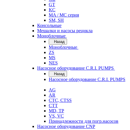
GT
KC
MA / MC серия
SM, SH
Консольные
Мешалки и насосы рецикла
Моноблочные
Назад
Моноблочные
ZS
MS
NES
Насосное оборудование C.R.I. PUMPS
Назад
Насосное оборудование C.R.I. PUMPS
AG
AR
CTC, CTSS
CTT
MD, TP
VS, VC
Принадлежности для погр.насосов
Насосное оборудование CNP