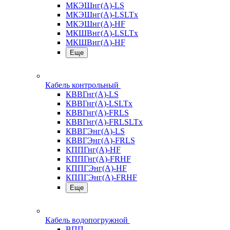
МКЭШнг(А)-LS
МКЭШнг(А)-LSLTx
МКЭШнг(А)-HF
МКШВнг(A)-LSLTx
МКШВнг(А)-HF
Еще
Кабель контрольный
КВВГнг(А)-LS
КВВГнг(А)-LSLTx
КВВГнг(А)-FRLS
КВВГнг(А)-FRLSLTx
КВВГЭнг(А)-LS
КВВГЭнг(А)-FRLS
КППГнг(А)-HF
КППГнг(А)-FRHF
КППГЭнг(А)-HF
КППГЭнг(А)-FRHF
Еще
Кабель водопогружной
ВПП