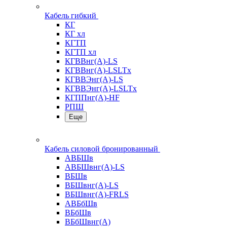
Кабель гибкий
КГ
КГ хл
КГТП
КГТП хл
КГВВнг(А)-LS
КГВВнг(А)-LSLTx
КГВВЭнг(А)-LS
КГВВЭнг(А)-LSLTx
КГППнг(А)-HF
РПШ
Еще
Кабель силовой бронированный
АВБШв
АВБШвнг(А)-LS
ВБШв
ВБШвнг(А)-LS
ВБШвнг(А)-FRLS
АВБбШв
ВБбШв
ВБбШвнг(А)