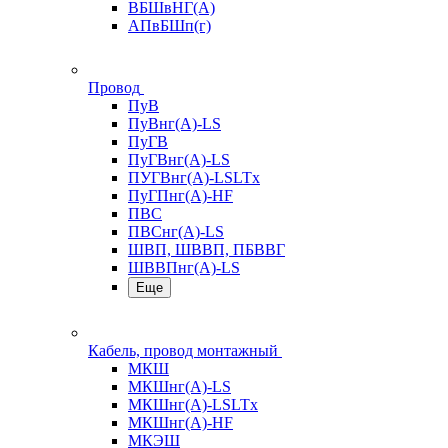
ВБШвНГ(А)
АПвБШп(г)
Провод
ПуВ
ПуВнг(А)-LS
ПуГВ
ПуГВнг(А)-LS
ПУГВнг(А)-LSLTx
ПуГПнг(А)-HF
ПВС
ПВСнг(А)-LS
ШВП, ШВВП, ПБВВГ
ШВВПнг(А)-LS
Еще
Кабель, провод монтажный
МКШ
МКШнг(А)-LS
МКШнг(А)-LSLTx
МКШнг(А)-HF
МКЭШ