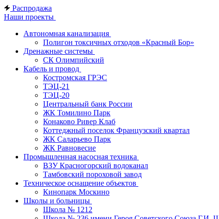
Распродажа
Наши проекты
Автономная канализация
Полигон токсичных отходов «Красный Бор»
Дренажные системы
СК Олимпийский
Кабель и провод
Костромская ГРЭС
ТЭЦ-21
ТЭЦ-20
Центральный банк России
ЖК Томилино Парк
Конаково Ривер Клаб
Коттеджный поселок Французский квартал
ЖК Саларьево Парк
ЖК Равновесие
Промышленная насосная техника
ВЗУ Красногорский водоканал
Тамбовский пороховой завод
Техническое оснащение объектов
Кинопарк Москино
Школы и больницы
Школа № 1212
Школа № 236 имени Героя Советского Союза Г.И. 