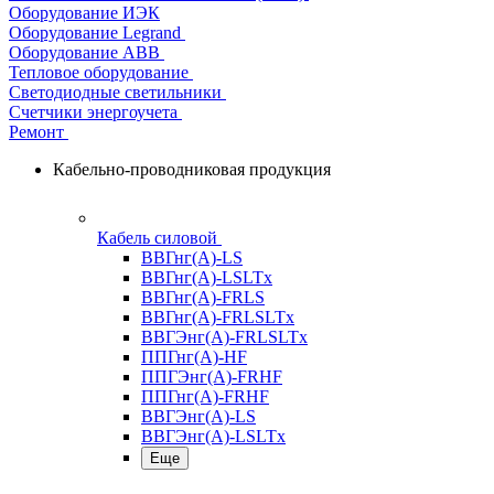
Оборудование ИЭК
Оборудование Legrand
Оборудование АВВ
Тепловое оборудование
Светодиодные светильники
Счетчики энергоучета
Ремонт
Кабельно-проводниковая продукция
Кабель силовой
ВВГнг(А)-LS
ВВГнг(А)-LSLTx
ВВГнг(А)-FRLS
ВВГнг(А)-FRLSLTx
ВВГЭнг(А)-FRLSLTx
ППГнг(А)-HF
ППГЭнг(А)-FRHF
ППГнг(А)-FRHF
ВВГЭнг(А)-LS
ВВГЭнг(А)-LSLTx
Еще