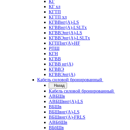
КГ
КГ хл
КГТП
КГТП хл
КГВВнг(А)-LS
КГВВнг(А)-LSLTx
КГВВЭнг(А)-LS
КГВВЭнг(А)-LSLTx
КГППнг(А)-HF
РПШ
КГН
КГВВ
КГВВ нг(А)
КГВВЭ
КГВВЭнг(А)
Кабель силовой бронированный
Назад
Кабель силовой бронированный
АВБШв
АВБШвнг(А)-LS
ВБШв
ВБШвнг(А)-LS
ВБШвнг(А)-FRLS
АВБбШв
ВБбШв