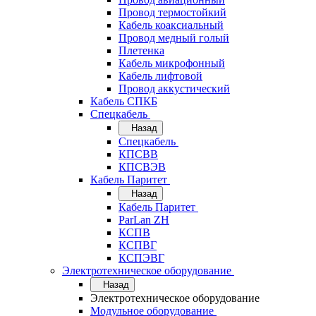
Провод термостойкий
Кабель коаксиальный
Провод медный голый
Плетенка
Кабель микрофонный
Кабель лифтовой
Провод аккустический
Кабель СПКБ
Спецкабель
Назад
Спецкабель
КПСВВ
КПСВЭВ
Кабель Паритет
Назад
Кабель Паритет
ParLan ZH
КСПВ
КСПВГ
КСПЭВГ
Электротехническое оборудование
Назад
Электротехническое оборудование
Модульное оборудование