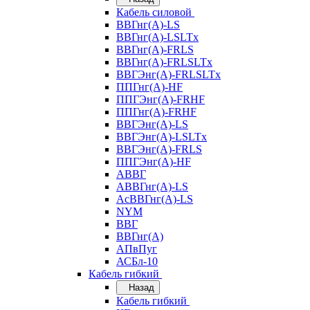
Кабель силовой
ВВГнг(А)-LS
ВВГнг(А)-LSLTx
ВВГнг(А)-FRLS
ВВГнг(А)-FRLSLTx
ВВГЭнг(А)-FRLSLTx
ППГнг(А)-HF
ППГЭнг(А)-FRHF
ППГнг(А)-FRHF
ВВГЭнг(А)-LS
ВВГЭнг(А)-LSLTx
ВВГЭнг(А)-FRLS
ППГЭнг(А)-HF
АВВГ
АВВГнг(А)-LS
АсВВГнг(А)-LS
NYM
ВВГ
ВВГнг(А)
АПвПуг
АСБл-10
Кабель гибкий
Назад
Кабель гибкий