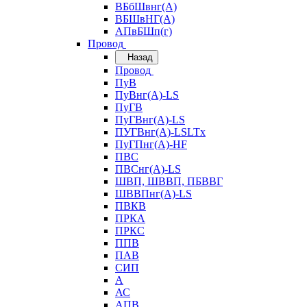
ВБбШвнг(А)
ВБШвНГ(А)
АПвБШп(г)
Провод
Назад
Провод
ПуВ
ПуВнг(А)-LS
ПуГВ
ПуГВнг(А)-LS
ПУГВнг(А)-LSLTx
ПуГПнг(А)-HF
ПВС
ПВСнг(А)-LS
ШВП, ШВВП, ПБВВГ
ШВВПнг(А)-LS
ПВКВ
ПРКА
ПРКС
ППВ
ПАВ
СИП
А
АС
АПВ