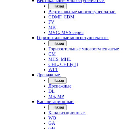
Вертикальные многоступенчатые
Назад
Вертикальные многоступенчатые
CDMF, CDM
FV
MK
MVC, MVS серия
Горизонтальные многоступенчатые
Назад
Горизонтальные многоступенчатые
CM
MHS, MHL
CHL, CHLF(T)
WLT
Дренажные
Назад
Дренажные
DL
MS, MP
Канализационные
Назад
Канализационные
WQ
GA
GB