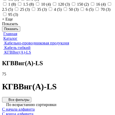
1
(
8
)
1.5
(
8
)
10
(
4
)
120
(
3
)
150
(
2
)
16
(
4
)
2.5
(
5
)
25
(
3
)
35
(
3
)
4
(
5
)
50
(
3
)
6
(
5
)
70
(
3
)
95
(
3
)
+ Еще
Показать
Показать
Главная
Каталог
Кабельно-проводниковая продукция
Кабель гибкий
КГВВнг(А)-LS
КГВВнг(А)-LS
75
КГВВнг(А)-LS
Все фильтры
По возрастанию сортировки
С начала алфавита
С конца алфавита