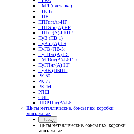
ПГВА
ПМЛ (плетенка)
ПНСВ
ППВ
ППГнг(А)-HF
ППГЭнг(А)-HF
ППГнг(А)-FRHF
ПуВ (ПВ-1)
ПуВнг(А)-LS
ПуГВ (ПВ-3)
ПуГВнг(А)-LS
ПУГВнг(А)-LSLTx
ПуГПнг(А)-HF
ПуВВ (ПБПП)
РК 50
РК 75
РКГМ
РПШ
СИП
ШВВПнг(А)-LS
Щиты металлические, боксы пвх, коробки
монтажные
Назад
Щиты металлические, боксы пвх, коробки
монтажные