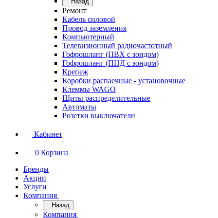
Назад
Ремонт
Кабель силовой
Провод заземления
Компьютерный
Телевизионный радиочастотный
Гофрошланг (ПВХ с зондом)
Гофрошланг (ПНД с зондом)
Крепеж
Коробки распаечные - установочные
Клеммы WAGO
Щиты распределительные
Автоматы
Розетки выключатели
Кабинет
0
Корзина
Бренды
Акции
Услуги
Компания
Назад
Компания