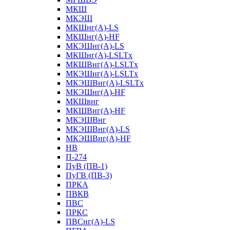
МКШ
МКЭШ
МКШнг(А)-LS
МКШнг(А)-HF
МКЭШнг(А)-LS
МКШнг(А)-LSLTx
МКШВнг(A)-LSLTx
МКЭШнг(А)-LSLTx
МКЭШВнг(A)-LSLTx
МКЭШнг(А)-HF
МКШвнг
МКШВнг(А)-HF
МКЭШВнг
МКЭШВнг(А)-LS
МКЭШВнг(А)-HF
НВ
П-274
ПуВ (ПВ-1)
ПуГВ (ПВ-3)
ПРКА
ПВКВ
ПВС
ПРКС
ПВСнг(А)-LS