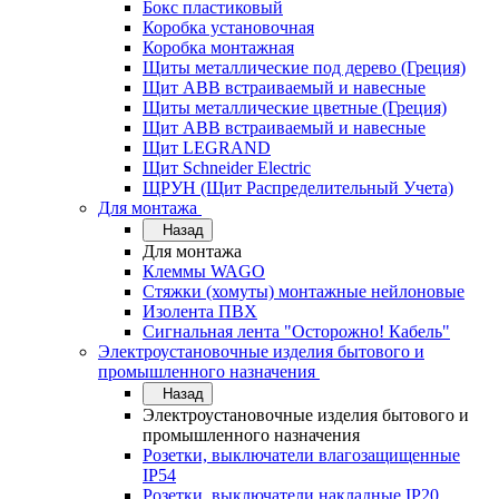
Бокс пластиковый
Коробка установочная
Коробка монтажная
Щиты металлические под дерево (Греция)
Щит ABB встраиваемый и навесные
Щиты металлические цветные (Греция)
Щит ABB встраиваемый и навесные
Щит LEGRAND
Щит Schneider Electric
ЩРУН (Щит Распределительный Учета)
Для монтажа
Назад
Для монтажа
Клеммы WAGO
Стяжки (хомуты) монтажные нейлоновые
Изолента ПВХ
Сигнальная лента "Осторожно! Кабель"
Электроустановочные изделия бытового и
промышленного назначения
Назад
Электроустановочные изделия бытового и
промышленного назначения
Розетки, выключатели влагозащищенные
IP54
Розетки, выключатели накладные IP20