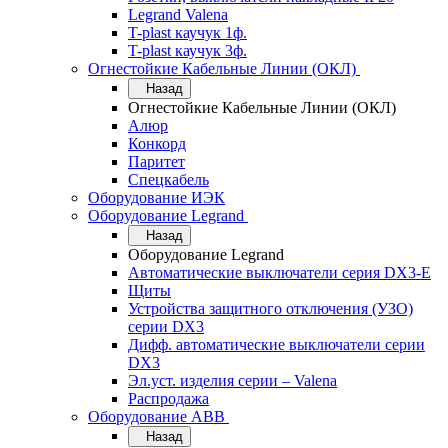
Legrand Valena
T-plast каучук 1ф.
T-plast каучук 3ф.
Огнестойкие Кабельные Линии (ОКЛ)
Назад
Огнестойкие Кабельные Линии (ОКЛ)
Алюр
Конкорд
Паритет
Спецкабель
Оборудование ИЭК
Оборудование Legrand
Назад
Оборудование Legrand
Автоматические выключатели серия DX3-E
Щиты
Устройства защитного отключения (УЗО)
серии DX3
Дифф. автоматические выключатели серии
DX3
Эл.уст. изделия серии – Valena
Распродажа
Оборудование АВВ
Назад