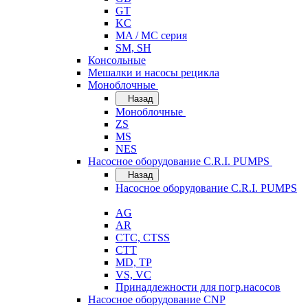
GT
KC
MA / MC серия
SM, SH
Консольные
Мешалки и насосы рецикла
Моноблочные
Назад
Моноблочные
ZS
MS
NES
Насосное оборудование C.R.I. PUMPS
Назад
Насосное оборудование C.R.I. PUMPS
AG
AR
CTC, CTSS
CTT
MD, TP
VS, VC
Принадлежности для погр.насосов
Насосное оборудование CNP