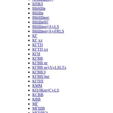
БПВЛ
ВБбШв
ВБШв
ВБбШвнг
ВБШвНГ
ВБШвнг(А)-LS
ВБШвнг(А)-FRLS
КГ
КГ хл
КГТП
КГТП хл
КГН
КГВВ
КГВВ нг
КГВВ нг(А)-LSLTx
КГВВЭ
КГВВЭнг
КГПП
КММ
КПЛКнг(C)-LS
КСВВ
КВВ
МГ
МГШВ
МГШВЭ