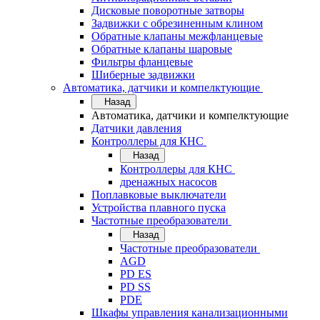
Дисковые поворотные затворы
Задвижки с обрезиненным клином
Обратные клапаны межфланцевые
Обратные клапаны шаровые
Фильтры фланцевые
Шиберные задвижки
Автоматика, датчики и компелктующие
Назад
Автоматика, датчики и компелктующие
Датчики давления
Контроллеры для КНС
Назад
Контроллеры для КНС
дренажных насосов
Поплавковые выключатели
Устройства плавного пуска
Частотные преобразователи
Назад
Частотные преобразователи
AGD
PD ES
PD SS
PDE
Шкафы управления канализационными