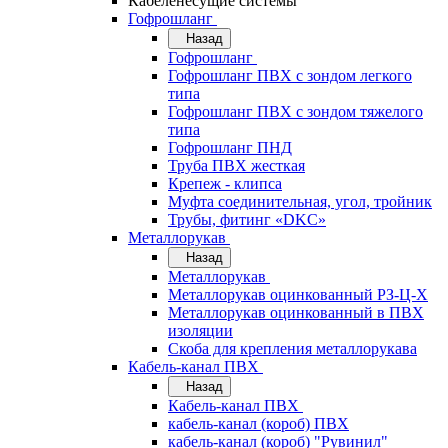
Кабеленесущие системы
Гофрошланг
Назад
Гофрошланг
Гофрошланг ПВХ с зондом легкого
типа
Гофрошланг ПВХ с зондом тяжелого
типа
Гофрошланг ПНД
Труба ПВХ жесткая
Крепеж - клипса
Муфта соединительная, угол, тройник
Трубы, фитинг «DKC»
Металлорукав
Назад
Металлорукав
Металлорукав оцинкованный РЗ-Ц-Х
Металлорукав оцинкованный в ПВХ
изоляции
Скоба для крепления металлорукава
Кабель-канал ПВХ
Назад
Кабель-канал ПВХ
кабель-канал (короб) ПВХ
кабель-канал (короб) "Рувинил"