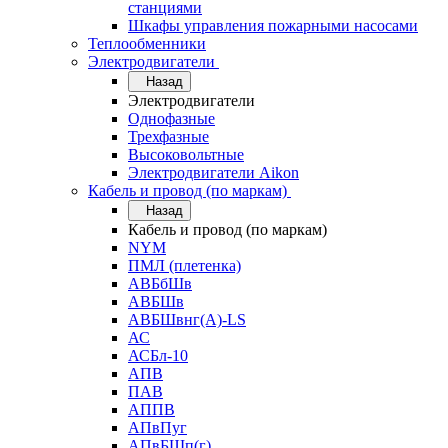
станциями
Шкафы управления пожарными насосами
Теплообменники
Электродвигатели
Назад
Электродвигатели
Однофазные
Трехфазные
Высоковольтные
Электродвигатели Aikon
Кабель и провод (по маркам)
Назад
Кабель и провод (по маркам)
NYM
ПМЛ (плетенка)
АВБбШв
АВБШв
АВБШвнг(А)-LS
АС
АСБл-10
АПВ
ПАВ
АППВ
АПвПуг
АПвБШп(г)