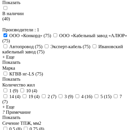
Показать
В наличии
(
40
)
Производители
: 1
ООО «Конкорд»
(
75
)
ООО «Кабельный завод «АЛЮР»
(
75
)
Автопровод
(
75
)
Эксперт-кабель
(
75
)
Ивановский
кабельный завод
(
75
)
+ Еще
Показать
Марка
КГВВ нг-LS
(
75
)
Показать
Количество жил
1
(
9
)
10
(
4
)
14
(
4
)
19
(
4
)
2
(
7
)
3
(
9
)
4
(
16
)
5
(
15
)
7
(
7
)
+ Еще
?
Примечание
Показать
Сечение ТПЖ, мм2
0.5
(
8
)
0.75
(
8
)