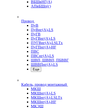
ВБШвНГ(А)
АПвБШп(г)
Провод
ПуВ
ПуВнг(А)-LS
ПуГВ
ПуГВнг(А)-LS
ПУГВнг(А)-LSLTx
ПуГПнг(А)-HF
ПВС
ПВСнг(А)-LS
ШВП, ШВВП, ПБВВГ
ШВВПнг(А)-LS
Еще
Кабель, провод монтажный
МКШ
МКШнг(А)-LS
МКШнг(А)-LSLTx
МКШнг(А)-HF
МКЭШ