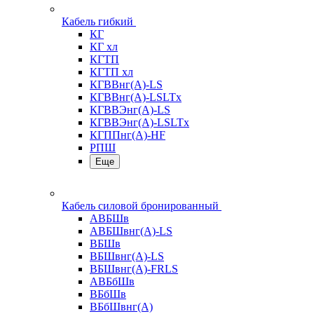
Кабель гибкий
КГ
КГ хл
КГТП
КГТП хл
КГВВнг(А)-LS
КГВВнг(А)-LSLTx
КГВВЭнг(А)-LS
КГВВЭнг(А)-LSLTx
КГППнг(А)-HF
РПШ
Еще
Кабель силовой бронированный
АВБШв
АВБШвнг(А)-LS
ВБШв
ВБШвнг(А)-LS
ВБШвнг(А)-FRLS
АВБбШв
ВБбШв
ВБбШвнг(А)