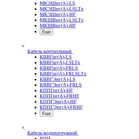
МКЭШнг(А)-LS
МКЭШнг(А)-LSLTx
МКЭШнг(А)-HF
МКШВнг(A)-LSLTx
МКШВнг(А)-HF
Еще
Кабель контрольный
КВВГнг(А)-LS
КВВГнг(А)-LSLTx
КВВГнг(А)-FRLS
КВВГнг(А)-FRLSLTx
КВВГЭнг(А)-LS
КВВГЭнг(А)-FRLS
КППГнг(А)-HF
КППГнг(А)-FRHF
КППГЭнг(А)-HF
КППГЭнг(А)-FRHF
Еще
Кабель водопогружной
ВПП