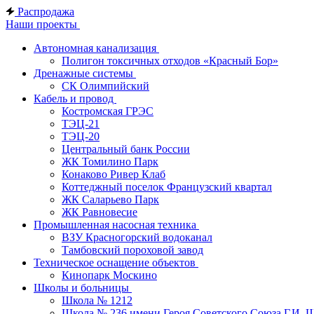
Распродажа
Наши проекты
Автономная канализация
Полигон токсичных отходов «Красный Бор»
Дренажные системы
СК Олимпийский
Кабель и провод
Костромская ГРЭС
ТЭЦ-21
ТЭЦ-20
Центральный банк России
ЖК Томилино Парк
Конаково Ривер Клаб
Коттеджный поселок Французский квартал
ЖК Саларьево Парк
ЖК Равновесие
Промышленная насосная техника
ВЗУ Красногорский водоканал
Тамбовский пороховой завод
Техническое оснащение объектов
Кинопарк Москино
Школы и больницы
Школа № 1212
Школа № 236 имени Героя Советского Союза Г.И. 