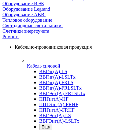
Оборудование ИЭК
Оборудование Legrand
Оборудование АВВ
Тепловое оборудование
Светодиодные светильники
Счетчики энергоучета
Ремонт
Кабельно-проводниковая продукция
Кабель силовой
ВВГнг(А)-LS
ВВГнг(А)-LSLTx
ВВГнг(А)-FRLS
ВВГнг(А)-FRLSLTx
ВВГЭнг(А)-FRLSLTx
ППГнг(А)-HF
ППГЭнг(А)-FRHF
ППГнг(А)-FRHF
ВВГЭнг(А)-LS
ВВГЭнг(А)-LSLTx
Еще