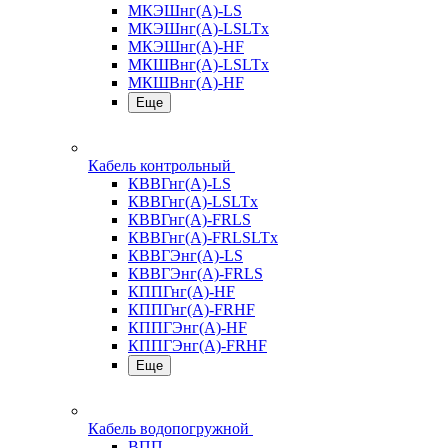
МКЭШнг(А)-LS
МКЭШнг(А)-LSLTx
МКЭШнг(А)-HF
МКШВнг(A)-LSLTx
МКШВнг(А)-HF
Еще
Кабель контрольный
КВВГнг(А)-LS
КВВГнг(А)-LSLTx
КВВГнг(А)-FRLS
КВВГнг(А)-FRLSLTx
КВВГЭнг(А)-LS
КВВГЭнг(А)-FRLS
КППГнг(А)-HF
КППГнг(А)-FRHF
КППГЭнг(А)-HF
КППГЭнг(А)-FRHF
Еще
Кабель водопогружной
ВПП