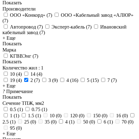
Показать
Производители
ООО «Конкорд»
(
7
)
ООО «Кабельный завод «АЛЮР»
(
7
)
Автопровод
(
7
)
Эксперт-кабель
(
7
)
Ивановский
кабельный завод
(
7
)
+ Еще
Показать
Марка
КГВВЭнг
(
7
)
Показать
Количество жил
: 1
10
(
4
)
14
(
4
)
19
(
4
)
2
(
7
)
3
(
9
)
4
(
16
)
5
(
15
)
7
(
7
)
+ Еще
?
Примечание
Показать
Сечение ТПЖ, мм2
0.5
(
1
)
0.75
(
1
)
1
(
1
)
1.5
(
1
)
10
(
0
)
120
(
0
)
150
(
0
)
16
(
0
)
2.5
(
1
)
25
(
0
)
35
(
0
)
4
(
1
)
50
(
0
)
6
(
1
)
70
(
0
)
95
(
0
)
+ Еще