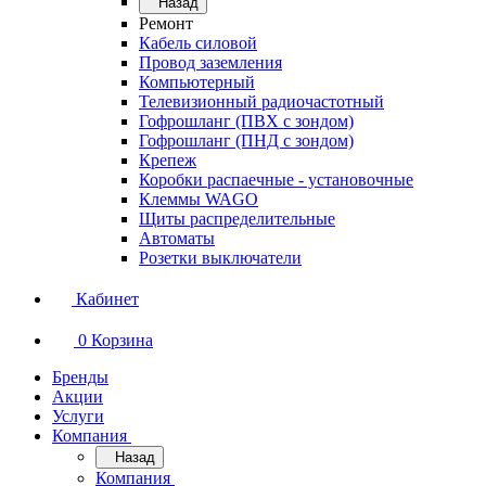
Назад
Ремонт
Кабель силовой
Провод заземления
Компьютерный
Телевизионный радиочастотный
Гофрошланг (ПВХ с зондом)
Гофрошланг (ПНД с зондом)
Крепеж
Коробки распаечные - установочные
Клеммы WAGO
Щиты распределительные
Автоматы
Розетки выключатели
Кабинет
0
Корзина
Бренды
Акции
Услуги
Компания
Назад
Компания