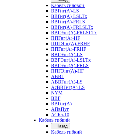
Кабель силовой
ВВГнг(А)-LS
ВВГнг(А)-LSLTx
ВВГнг(А)-FRLS
ВВГнг(А)-FRLSLTx
ВВГЭнг(А)-FRLSLTx
ППГнг(А)-HF
ППГЭнг(А)-FRHF
ППГнг(А)-FRHF
ВВГЭнг(А)-LS
ВВГЭнг(А)-LSLTx
ВВГЭнг(А)-FRLS
ППГЭнг(А)-HF
АВВГ
АВВГнг(А)-LS
АсВВГнг(А)-LS
NYM
ВВГ
ВВГнг(А)
АПвПуг
АСБл-10
Кабель гибкий
Назад
Кабель гибкий