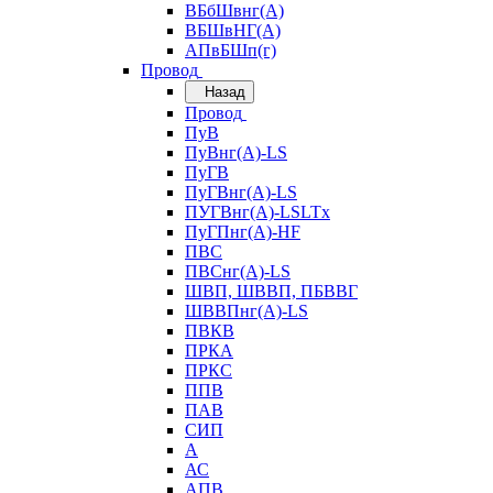
ВБбШвнг(А)
ВБШвНГ(А)
АПвБШп(г)
Провод
Назад
Провод
ПуВ
ПуВнг(А)-LS
ПуГВ
ПуГВнг(А)-LS
ПУГВнг(А)-LSLTx
ПуГПнг(А)-HF
ПВС
ПВСнг(А)-LS
ШВП, ШВВП, ПБВВГ
ШВВПнг(А)-LS
ПВКВ
ПРКА
ПРКС
ППВ
ПАВ
СИП
А
АС
АПВ