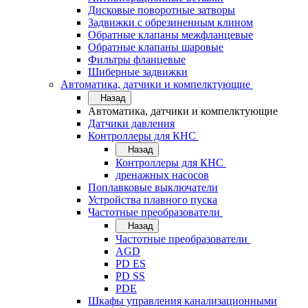
Дисковые поворотные затворы
Задвижки с обрезиненным клином
Обратные клапаны межфланцевые
Обратные клапаны шаровые
Фильтры фланцевые
Шиберные задвижки
Автоматика, датчики и компелктующие
Назад
Автоматика, датчики и компелктующие
Датчики давления
Контроллеры для КНС
Назад
Контроллеры для КНС
дренажных насосов
Поплавковые выключатели
Устройства плавного пуска
Частотные преобразователи
Назад
Частотные преобразователи
AGD
PD ES
PD SS
PDE
Шкафы управления канализационными