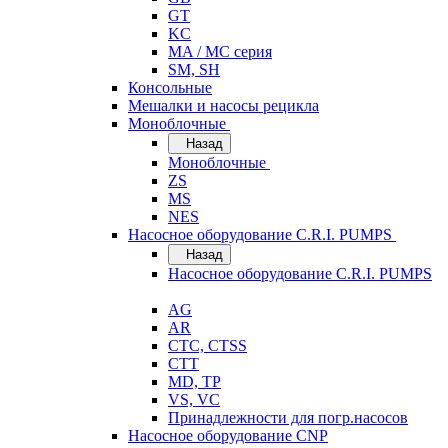
GT
KC
MA / MC серия
SM, SH
Консольные
Мешалки и насосы рецикла
Моноблочные
Назад
Моноблочные
ZS
MS
NES
Насосное оборудование C.R.I. PUMPS
Назад
Насосное оборудование C.R.I. PUMPS
AG
AR
CTC, CTSS
CTT
MD, TP
VS, VC
Принадлежности для погр.насосов
Насосное оборудование CNP