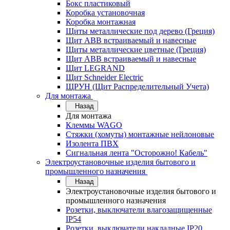
Бокс пластиковый
Коробка установочная
Коробка монтажная
Щиты металлические под дерево (Греция)
Щит ABB встраиваемый и навесные
Щиты металлические цветные (Греция)
Щит ABB встраиваемый и навесные
Щит LEGRAND
Щит Schneider Electric
ЩРУН (Щит Распределительный Учета)
Для монтажа
Назад
Для монтажа
Клеммы WAGO
Стяжки (хомуты) монтажные нейлоновые
Изолента ПВХ
Сигнальная лента "Осторожно! Кабель"
Электроустановочные изделия бытового и
промышленного назначения
Назад
Электроустановочные изделия бытового и
промышленного назначения
Розетки, выключатели влагозащищенные
IP54
Розетки, выключатели накладные IP20