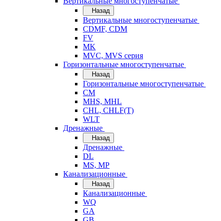
Вертикальные многоступенчатые
Назад
Вертикальные многоступенчатые
CDMF, CDM
FV
MK
MVC, MVS серия
Горизонтальные многоступенчатые
Назад
Горизонтальные многоступенчатые
CM
MHS, MHL
CHL, CHLF(T)
WLT
Дренажные
Назад
Дренажные
DL
MS, MP
Канализационные
Назад
Канализационные
WQ
GA
GB