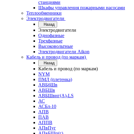
станциями
Шкафы управления пожарными насосами
Теплообменники
Электродвигатели
Назад
Электродвигатели
Однофазные
Трехфазные
Высоковольтные
Электродвигатели Aikon
Кабель и провод (по маркам)
Назад
Кабель и провод (по маркам)
NYM
ПМЛ (плетенка)
АВБбШв
АВБШв
АВБШвнг(А)-LS
АС
АСБл-10
АПВ
ПАВ
АППВ
АПвПуг
АПвБШп(г)