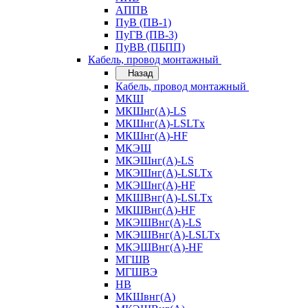
АППВ
ПуВ (ПВ-1)
ПуГВ (ПВ-3)
ПуВВ (ПБПП)
Кабель, провод монтажный
Назад
Кабель, провод монтажный
МКШ
МКШнг(А)-LS
МКШнг(А)-LSLTx
МКШнг(А)-HF
МКЭШ
МКЭШнг(А)-LS
МКЭШнг(А)-LSLTx
МКЭШнг(А)-HF
МКШВнг(A)-LSLTx
МКШВнг(А)-HF
МКЭШВнг(А)-LS
МКЭШВнг(A)-LSLTx
МКЭШВнг(А)-HF
МГШВ
МГШВЭ
НВ
МКШвнг(А)