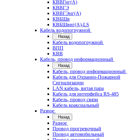
КВВГнг(А)
КВВГЭ
КВВГЭнг(А)
КВБШв
КВБШвнг(А)-LS
Кабель водопогружной
Назад
Кабель водопогружной
ВПП
КВВ
Кабель, провод информационный
Назад
Кабель, провод информационный
Кабель для Охранно-Пожарной
Сигнализации
LAN кабель, витая пара
Кабель для интерфейса RS-485
Кабель, провод связи
Кабель коаксиальный
Разное
Назад
Разное
Провод прогревочный
Провод автомобильный
Провод авиационный