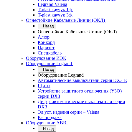
Legrand Valena
T-plast каучук 1ф.
T-plast каучук 3ф.
Огнестойкие Кабельные Линии (ОКЛ)
Назад
Огнестойкие Кабельные Линии (ОКЛ)
Алюр
Конкорд
Паритет
Спецкабель
Оборудование ИЭК
Оборудование Legrand
Назад
Оборудование Legrand
Автоматические выключатели серия DX3-E
Щиты
Устройства защитного отключения (УЗО)
серии DX3
Дифф. автоматические выключатели серии
DX3
Эл.уст. изделия серии – Valena
Распродажа
Оборудование АВВ
Назад