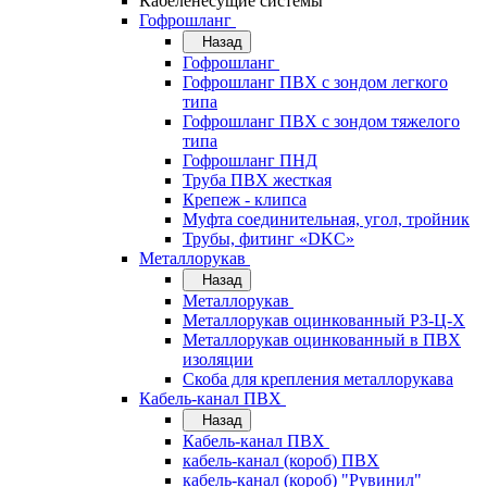
Кабеленесущие системы
Гофрошланг
Назад
Гофрошланг
Гофрошланг ПВХ с зондом легкого
типа
Гофрошланг ПВХ с зондом тяжелого
типа
Гофрошланг ПНД
Труба ПВХ жесткая
Крепеж - клипса
Муфта соединительная, угол, тройник
Трубы, фитинг «DKC»
Металлорукав
Назад
Металлорукав
Металлорукав оцинкованный РЗ-Ц-Х
Металлорукав оцинкованный в ПВХ
изоляции
Скоба для крепления металлорукава
Кабель-канал ПВХ
Назад
Кабель-канал ПВХ
кабель-канал (короб) ПВХ
кабель-канал (короб) "Рувинил"