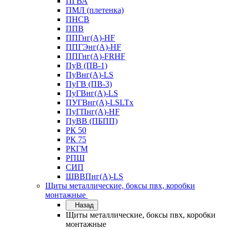
ПГВА
ПМЛ (плетенка)
ПНСВ
ППВ
ППГнг(А)-HF
ППГЭнг(А)-HF
ППГнг(А)-FRHF
ПуВ (ПВ-1)
ПуВнг(А)-LS
ПуГВ (ПВ-3)
ПуГВнг(А)-LS
ПУГВнг(А)-LSLTx
ПуГПнг(А)-HF
ПуВВ (ПБПП)
РК 50
РК 75
РКГМ
РПШ
СИП
ШВВПнг(А)-LS
Щиты металлические, боксы пвх, коробки
монтажные
Назад
Щиты металлические, боксы пвх, коробки
монтажные