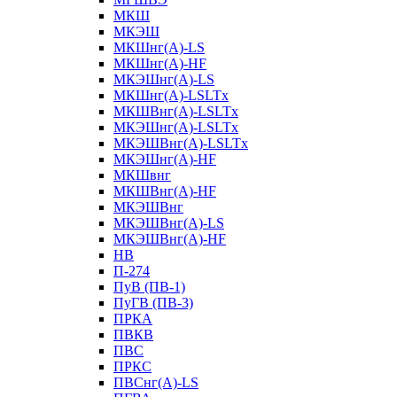
МКШ
МКЭШ
МКШнг(А)-LS
МКШнг(А)-HF
МКЭШнг(А)-LS
МКШнг(А)-LSLTx
МКШВнг(A)-LSLTx
МКЭШнг(А)-LSLTx
МКЭШВнг(A)-LSLTx
МКЭШнг(А)-HF
МКШвнг
МКШВнг(А)-HF
МКЭШВнг
МКЭШВнг(А)-LS
МКЭШВнг(А)-HF
НВ
П-274
ПуВ (ПВ-1)
ПуГВ (ПВ-3)
ПРКА
ПВКВ
ПВС
ПРКС
ПВСнг(А)-LS