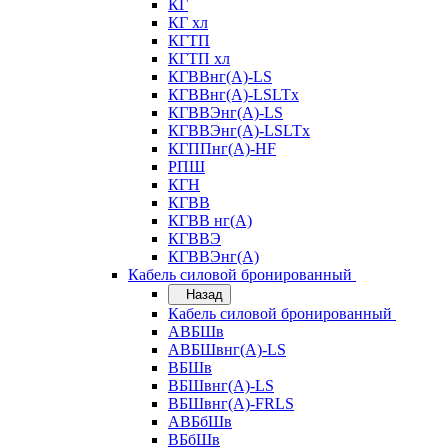
КГ
КГ хл
КГТП
КГТП хл
КГВВнг(А)-LS
КГВВнг(А)-LSLTx
КГВВЭнг(А)-LS
КГВВЭнг(А)-LSLTx
КГППнг(А)-HF
РПШ
КГН
КГВВ
КГВВ нг(А)
КГВВЭ
КГВВЭнг(А)
Кабель силовой бронированный
Назад
Кабель силовой бронированный
АВБШв
АВБШвнг(А)-LS
ВБШв
ВБШвнг(А)-LS
ВБШвнг(А)-FRLS
АВБбШв
ВБбШв