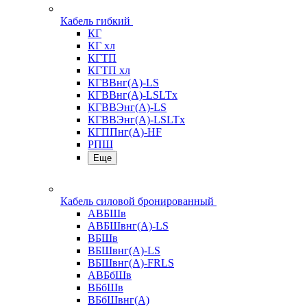
Кабель гибкий
КГ
КГ хл
КГТП
КГТП хл
КГВВнг(А)-LS
КГВВнг(А)-LSLTx
КГВВЭнг(А)-LS
КГВВЭнг(А)-LSLTx
КГППнг(А)-HF
РПШ
Еще
Кабель силовой бронированный
АВБШв
АВБШвнг(А)-LS
ВБШв
ВБШвнг(А)-LS
ВБШвнг(А)-FRLS
АВБбШв
ВБбШв
ВБбШвнг(А)