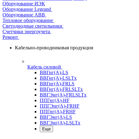
Оборудование ИЭК
Оборудование Legrand
Оборудование АВВ
Тепловое оборудование
Светодиодные светильники
Счетчики энергоучета
Ремонт
Кабельно-проводниковая продукция
Кабель силовой
ВВГнг(А)-LS
ВВГнг(А)-LSLTx
ВВГнг(А)-FRLS
ВВГнг(А)-FRLSLTx
ВВГЭнг(А)-FRLSLTx
ППГнг(А)-HF
ППГЭнг(А)-FRHF
ППГнг(А)-FRHF
ВВГЭнг(А)-LS
ВВГЭнг(А)-LSLTx
Еще