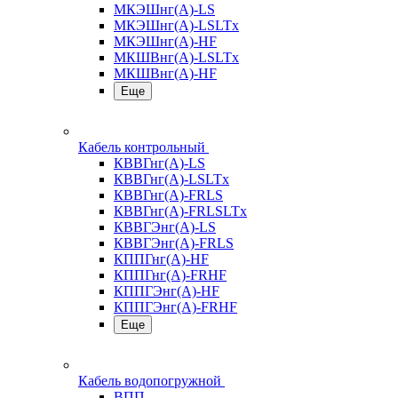
МКЭШнг(А)-LS
МКЭШнг(А)-LSLTx
МКЭШнг(А)-HF
МКШВнг(A)-LSLTx
МКШВнг(А)-HF
Еще
Кабель контрольный
КВВГнг(А)-LS
КВВГнг(А)-LSLTx
КВВГнг(А)-FRLS
КВВГнг(А)-FRLSLTx
КВВГЭнг(А)-LS
КВВГЭнг(А)-FRLS
КППГнг(А)-HF
КППГнг(А)-FRHF
КППГЭнг(А)-HF
КППГЭнг(А)-FRHF
Еще
Кабель водопогружной
ВПП