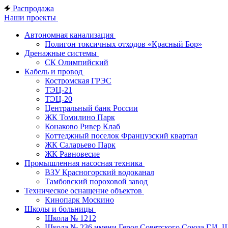
Распродажа
Наши проекты
Автономная канализация
Полигон токсичных отходов «Красный Бор»
Дренажные системы
СК Олимпийский
Кабель и провод
Костромская ГРЭС
ТЭЦ-21
ТЭЦ-20
Центральный банк России
ЖК Томилино Парк
Конаково Ривер Клаб
Коттеджный поселок Французский квартал
ЖК Саларьево Парк
ЖК Равновесие
Промышленная насосная техника
ВЗУ Красногорский водоканал
Тамбовский пороховой завод
Техническое оснащение объектов
Кинопарк Москино
Школы и больницы
Школа № 1212
Школа № 236 имени Героя Советского Союза Г.И. 