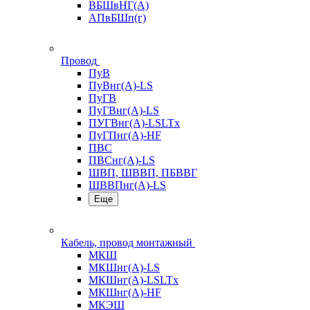
ВБШвНГ(А)
АПвБШп(г)
Провод
ПуВ
ПуВнг(А)-LS
ПуГВ
ПуГВнг(А)-LS
ПУГВнг(А)-LSLTx
ПуГПнг(А)-HF
ПВС
ПВСнг(А)-LS
ШВП, ШВВП, ПБВВГ
ШВВПнг(А)-LS
Еще
Кабель, провод монтажный
МКШ
МКШнг(А)-LS
МКШнг(А)-LSLTx
МКШнг(А)-HF
МКЭШ