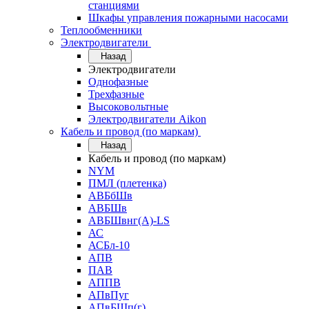
станциями
Шкафы управления пожарными насосами
Теплообменники
Электродвигатели
Назад
Электродвигатели
Однофазные
Трехфазные
Высоковольтные
Электродвигатели Aikon
Кабель и провод (по маркам)
Назад
Кабель и провод (по маркам)
NYM
ПМЛ (плетенка)
АВБбШв
АВБШв
АВБШвнг(А)-LS
АС
АСБл-10
АПВ
ПАВ
АППВ
АПвПуг
АПвБШп(г)