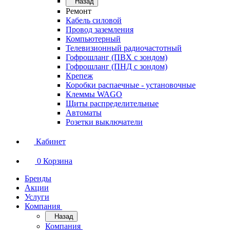
Назад
Ремонт
Кабель силовой
Провод заземления
Компьютерный
Телевизионный радиочастотный
Гофрошланг (ПВХ с зондом)
Гофрошланг (ПНД с зондом)
Крепеж
Коробки распаечные - установочные
Клеммы WAGO
Щиты распределительные
Автоматы
Розетки выключатели
Кабинет
0
Корзина
Бренды
Акции
Услуги
Компания
Назад
Компания