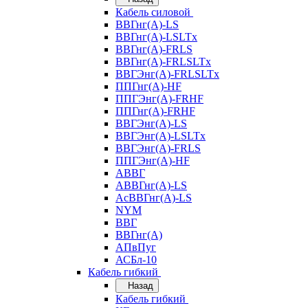
Кабель силовой
ВВГнг(А)-LS
ВВГнг(А)-LSLTx
ВВГнг(А)-FRLS
ВВГнг(А)-FRLSLTx
ВВГЭнг(А)-FRLSLTx
ППГнг(А)-HF
ППГЭнг(А)-FRHF
ППГнг(А)-FRHF
ВВГЭнг(А)-LS
ВВГЭнг(А)-LSLTx
ВВГЭнг(А)-FRLS
ППГЭнг(А)-HF
АВВГ
АВВГнг(А)-LS
АсВВГнг(А)-LS
NYM
ВВГ
ВВГнг(А)
АПвПуг
АСБл-10
Кабель гибкий
Назад
Кабель гибкий