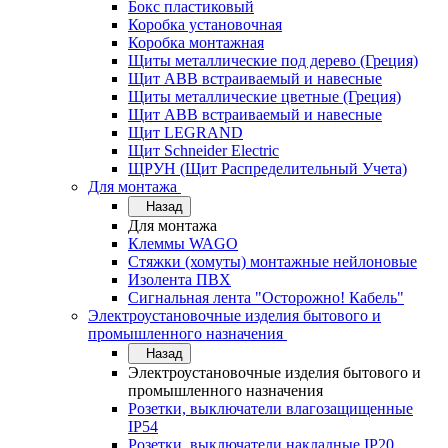
Бокс пластиковый
Коробка установочная
Коробка монтажная
Щиты металлические под дерево (Греция)
Щит ABB встраиваемый и навесные
Щиты металлические цветные (Греция)
Щит ABB встраиваемый и навесные
Щит LEGRAND
Щит Schneider Electric
ЩРУН (Щит Распределительный Учета)
Для монтажа
Назад
Для монтажа
Клеммы WAGO
Стяжки (хомуты) монтажные нейлоновые
Изолента ПВХ
Сигнальная лента "Осторожно! Кабель"
Электроустановочные изделия бытового и
промышленного назначения
Назад
Электроустановочные изделия бытового и
промышленного назначения
Розетки, выключатели влагозащищенные
IP54
Розетки, выключатели накладные IP20