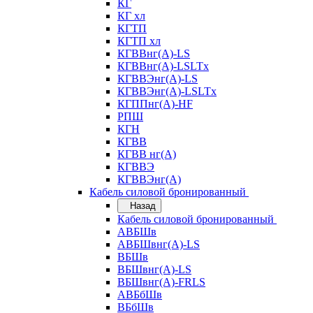
КГ
КГ хл
КГТП
КГТП хл
КГВВнг(А)-LS
КГВВнг(А)-LSLTx
КГВВЭнг(А)-LS
КГВВЭнг(А)-LSLTx
КГППнг(А)-HF
РПШ
КГН
КГВВ
КГВВ нг(А)
КГВВЭ
КГВВЭнг(А)
Кабель силовой бронированный
Назад
Кабель силовой бронированный
АВБШв
АВБШвнг(А)-LS
ВБШв
ВБШвнг(А)-LS
ВБШвнг(А)-FRLS
АВБбШв
ВБбШв