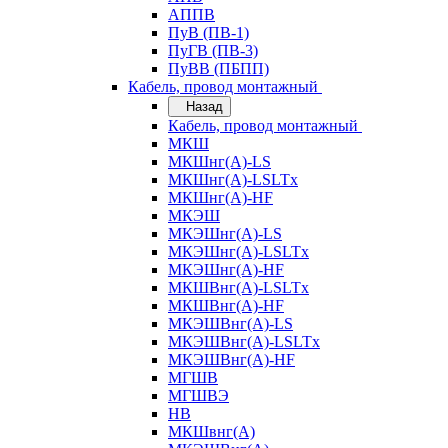
АППВ
ПуВ (ПВ-1)
ПуГВ (ПВ-3)
ПуВВ (ПБПП)
Кабель, провод монтажный
Назад
Кабель, провод монтажный
МКШ
МКШнг(А)-LS
МКШнг(А)-LSLTx
МКШнг(А)-HF
МКЭШ
МКЭШнг(А)-LS
МКЭШнг(А)-LSLTx
МКЭШнг(А)-HF
МКШВнг(A)-LSLTx
МКШВнг(А)-HF
МКЭШВнг(А)-LS
МКЭШВнг(A)-LSLTx
МКЭШВнг(А)-HF
МГШВ
МГШВЭ
НВ
МКШвнг(А)