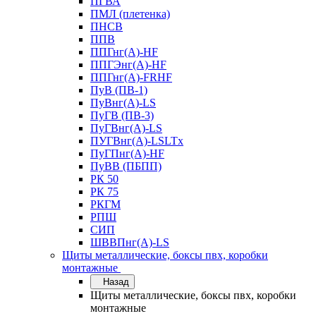
ПГВА
ПМЛ (плетенка)
ПНСВ
ППВ
ППГнг(А)-HF
ППГЭнг(А)-HF
ППГнг(А)-FRHF
ПуВ (ПВ-1)
ПуВнг(А)-LS
ПуГВ (ПВ-3)
ПуГВнг(А)-LS
ПУГВнг(А)-LSLTx
ПуГПнг(А)-HF
ПуВВ (ПБПП)
РК 50
РК 75
РКГМ
РПШ
СИП
ШВВПнг(А)-LS
Щиты металлические, боксы пвх, коробки
монтажные
Назад
Щиты металлические, боксы пвх, коробки
монтажные