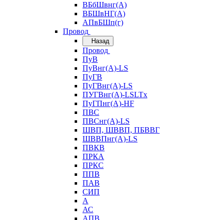
ВБбШвнг(А)
ВБШвНГ(А)
АПвБШп(г)
Провод
Назад
Провод
ПуВ
ПуВнг(А)-LS
ПуГВ
ПуГВнг(А)-LS
ПУГВнг(А)-LSLTx
ПуГПнг(А)-HF
ПВС
ПВСнг(А)-LS
ШВП, ШВВП, ПБВВГ
ШВВПнг(А)-LS
ПВКВ
ПРКА
ПРКС
ППВ
ПАВ
СИП
А
АС
АПВ