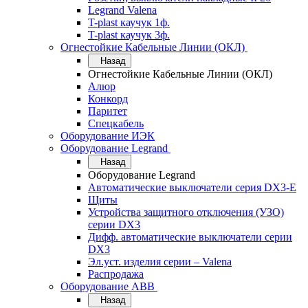
Legrand Valena
T-plast каучук 1ф.
T-plast каучук 3ф.
Огнестойкие Кабельные Линии (ОКЛ)
Назад
Огнестойкие Кабельные Линии (ОКЛ)
Алюр
Конкорд
Паритет
Спецкабель
Оборудование ИЭК
Оборудование Legrand
Назад
Оборудование Legrand
Автоматические выключатели серия DX3-E
Щиты
Устройства защитного отключения (УЗО)
серии DX3
Дифф. автоматические выключатели серии
DX3
Эл.уст. изделия серии – Valena
Распродажа
Оборудование АВВ
Назад