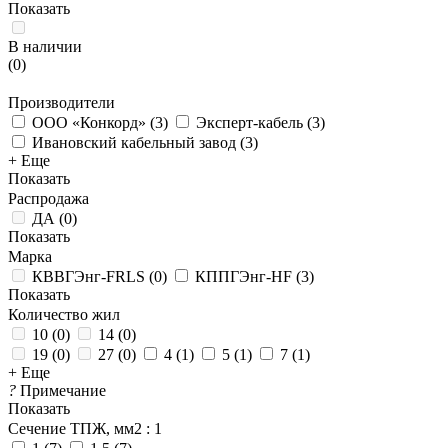
Показать
В наличии
(
0
)
Производители
ООО «Конкорд»
(
3
)
Эксперт-кабель
(
3
)
Ивановский кабельный завод
(
3
)
+ Еще
Показать
Распродажа
ДА
(
0
)
Показать
Марка
КВВГЭнг-FRLS
(
0
)
КППГЭнг-HF
(
3
)
Показать
Количество жил
10
(
0
)
14
(
0
)
19
(
0
)
27
(
0
)
4
(
1
)
5
(
1
)
7
(
1
)
+ Еще
?
Примечание
Показать
Сечение ТПЖ, мм2
: 1