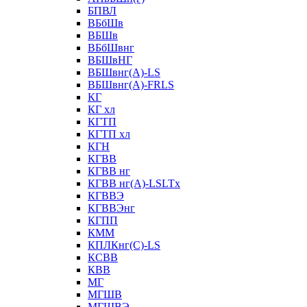
БПВЛ
ВБбШв
ВБШв
ВБбШвнг
ВБШвНГ
ВБШвнг(А)-LS
ВБШвнг(А)-FRLS
КГ
КГ хл
КГТП
КГТП хл
КГН
КГВВ
КГВВ нг
КГВВ нг(А)-LSLTx
КГВВЭ
КГВВЭнг
КГПП
КММ
КПЛКнг(C)-LS
КСВВ
КВВ
МГ
МГШВ
МГШВЭ