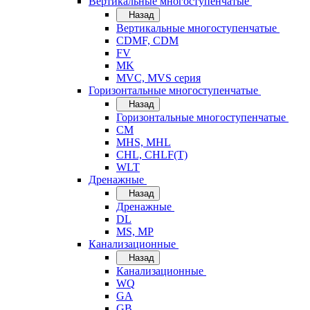
Вертикальные многоступенчатые
Назад
Вертикальные многоступенчатые
CDMF, CDM
FV
MK
MVC, MVS серия
Горизонтальные многоступенчатые
Назад
Горизонтальные многоступенчатые
CM
MHS, MHL
CHL, CHLF(T)
WLT
Дренажные
Назад
Дренажные
DL
MS, MP
Канализационные
Назад
Канализационные
WQ
GA
GB