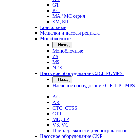
GT
KC
MA / MC серия
SM, SH
Консольные
Мешалки и насосы рецикла
Моноблочные
Назад
Моноблочные
ZS
MS
NES
Насосное оборудование C.R.I. PUMPS
Назад
Насосное оборудование C.R.I. PUMPS
AG
AR
CTC, CTSS
CTT
MD, TP
VS, VC
Принадлежности для погр.насосов
Насосное оборудование CNP