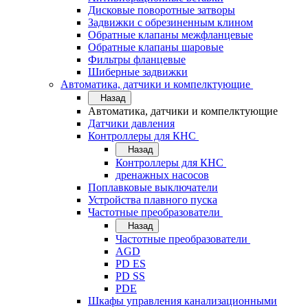
Дисковые поворотные затворы
Задвижки с обрезиненным клином
Обратные клапаны межфланцевые
Обратные клапаны шаровые
Фильтры фланцевые
Шиберные задвижки
Автоматика, датчики и компелктующие
Назад
Автоматика, датчики и компелктующие
Датчики давления
Контроллеры для КНС
Назад
Контроллеры для КНС
дренажных насосов
Поплавковые выключатели
Устройства плавного пуска
Частотные преобразователи
Назад
Частотные преобразователи
AGD
PD ES
PD SS
PDE
Шкафы управления канализационными