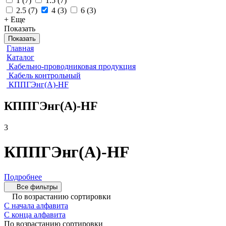
1
(
7
)
1.5
(
7
)
2.5
(
7
)
4
(
3
)
6
(
3
)
+ Еще
Показать
Показать
Главная
Каталог
Кабельно-проводниковая продукция
Кабель контрольный
КППГЭнг(А)-HF
КППГЭнг(А)-HF
3
КППГЭнг(А)-HF
Подробнее
Все фильтры
По возрастанию сортировки
С начала алфавита
С конца алфавита
По возрастанию сортировки