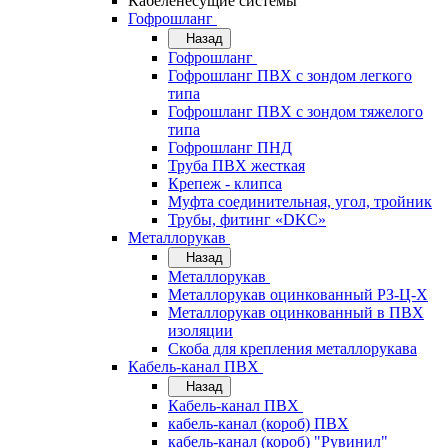
Кабеленесущие системы
Гофрошланг
Назад
Гофрошланг
Гофрошланг ПВХ с зондом легкого
типа
Гофрошланг ПВХ с зондом тяжелого
типа
Гофрошланг ПНД
Труба ПВХ жесткая
Крепеж - клипса
Муфта соединительная, угол, тройник
Трубы, фитинг «DKC»
Металлорукав
Назад
Металлорукав
Металлорукав оцинкованный РЗ-Ц-Х
Металлорукав оцинкованный в ПВХ
изоляции
Скоба для крепления металлорукава
Кабель-канал ПВХ
Назад
Кабель-канал ПВХ
кабель-канал (короб) ПВХ
кабель-канал (короб) "Рувинил"