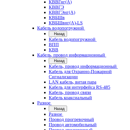
КВВГнг(А)
КВВГЭ
КВВГЭнг(А)
КВБШв
КВБШвнг(А)-LS
Кабель водопогружной
Назад
Кабель водопогружной
ВПП
КВВ
Кабель, провод информационный
Назад
Кабель, провод информационный
Кабель для Охранно-Пожарной
Сигнализации
LAN кабель, витая пара
Кабель для интерфейса RS-485
Кабель, провод связи
Кабель коаксиальный
Разное
Назад
Разное
Провод прогревочный
Провод автомобильный
Провод авиационный