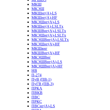
МКШ
МКЭШ
МКШнг(А)-LS
МКШнг(А)-HF
МКЭШнг(А)-LS
МКШнг(А)-LSLTx
МКШВнг(A)-LSLTx
МКЭШнг(А)-LSLTx
МКЭШВнг(A)-LSLTx
МКЭШнг(А)-HF
МКШвнг
МКШВнг(А)-HF
МКЭШВнг
МКЭШВнг(А)-LS
МКЭШВнг(А)-HF
НВ
П-274
ПуВ (ПВ-1)
ПуГВ (ПВ-3)
ПРКА
ПВКВ
ПВС
ПРКС
ПВСнг(А)-LS