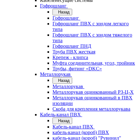
Кабеленесущие системы
Гофрошланг
Назад
Гофрошланг
Гофрошланг ПВХ с зондом легкого
типа
Гофрошланг ПВХ с зондом тяжелого
типа
Гофрошланг ПНД
Труба ПВХ жесткая
Крепеж - клипса
Муфта соединительная, угол, тройник
Трубы, фитинг «DKC»
Металлорукав
Назад
Металлорукав
Металлорукав оцинкованный РЗ-Ц-Х
Металлорукав оцинкованный в ПВХ
изоляции
Скоба для крепления металлорукава
Кабель-канал ПВХ
Назад
Кабель-канал ПВХ
кабель-канал (короб) ПВХ
кабель-канал (короб) "Рувинил"