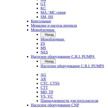
GT
KC
MA / MC серия
SM, SH
Консольные
Мешалки и насосы рецикла
Моноблочные
Назад
Моноблочные
ZS
MS
NES
Насосное оборудование C.R.I. PUMPS
Назад
Насосное оборудование C.R.I. PUMPS
AG
AR
CTC, CTSS
CTT
MD, TP
VS, VC
Принадлежности для погр.насосов
Насосное оборудование CNP