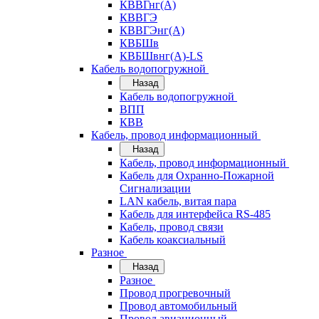
КВВГнг(А)
КВВГЭ
КВВГЭнг(А)
КВБШв
КВБШвнг(А)-LS
Кабель водопогружной
Назад
Кабель водопогружной
ВПП
КВВ
Кабель, провод информационный
Назад
Кабель, провод информационный
Кабель для Охранно-Пожарной
Сигнализации
LAN кабель, витая пара
Кабель для интерфейса RS-485
Кабель, провод связи
Кабель коаксиальный
Разное
Назад
Разное
Провод прогревочный
Провод автомобильный
Провод авиационный