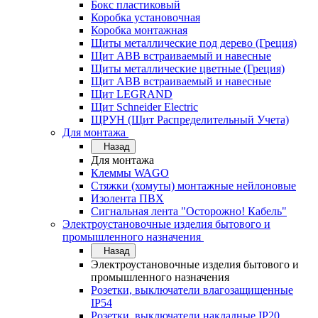
Бокс пластиковый
Коробка установочная
Коробка монтажная
Щиты металлические под дерево (Греция)
Щит ABB встраиваемый и навесные
Щиты металлические цветные (Греция)
Щит ABB встраиваемый и навесные
Щит LEGRAND
Щит Schneider Electric
ЩРУН (Щит Распределительный Учета)
Для монтажа
Назад
Для монтажа
Клеммы WAGO
Стяжки (хомуты) монтажные нейлоновые
Изолента ПВХ
Сигнальная лента "Осторожно! Кабель"
Электроустановочные изделия бытового и
промышленного назначения
Назад
Электроустановочные изделия бытового и
промышленного назначения
Розетки, выключатели влагозащищенные
IP54
Розетки, выключатели накладные IP20