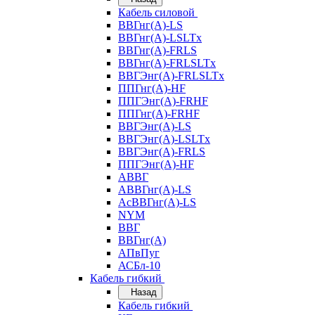
Кабель силовой
ВВГнг(А)-LS
ВВГнг(А)-LSLTx
ВВГнг(А)-FRLS
ВВГнг(А)-FRLSLTx
ВВГЭнг(А)-FRLSLTx
ППГнг(А)-HF
ППГЭнг(А)-FRHF
ППГнг(А)-FRHF
ВВГЭнг(А)-LS
ВВГЭнг(А)-LSLTx
ВВГЭнг(А)-FRLS
ППГЭнг(А)-HF
АВВГ
АВВГнг(А)-LS
АсВВГнг(А)-LS
NYM
ВВГ
ВВГнг(А)
АПвПуг
АСБл-10
Кабель гибкий
Назад
Кабель гибкий