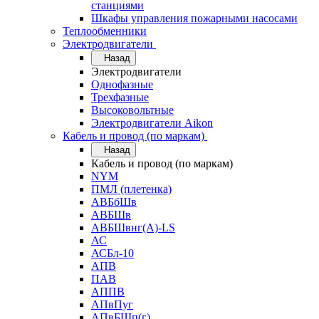
станциями
Шкафы управления пожарными насосами
Теплообменники
Электродвигатели
Назад
Электродвигатели
Однофазные
Трехфазные
Высоковольтные
Электродвигатели Aikon
Кабель и провод (по маркам)
Назад
Кабель и провод (по маркам)
NYM
ПМЛ (плетенка)
АВБбШв
АВБШв
АВБШвнг(А)-LS
АС
АСБл-10
АПВ
ПАВ
АППВ
АПвПуг
АПвБШп(г)