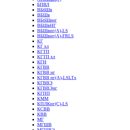
БПВЛ
ВБбШв
ВБШв
ВБбШвнг
ВБШвНГ
ВБШвнг(А)-LS
ВБШвнг(А)-FRLS
КГ
КГ хл
КГТП
КГТП хл
КГН
КГВВ
КГВВ нг
КГВВ нг(А)-LSLTx
КГВВЭ
КГВВЭнг
КГПП
КММ
КПЛКнг(C)-LS
КСВВ
КВВ
МГ
МГШВ
МГШВЭ