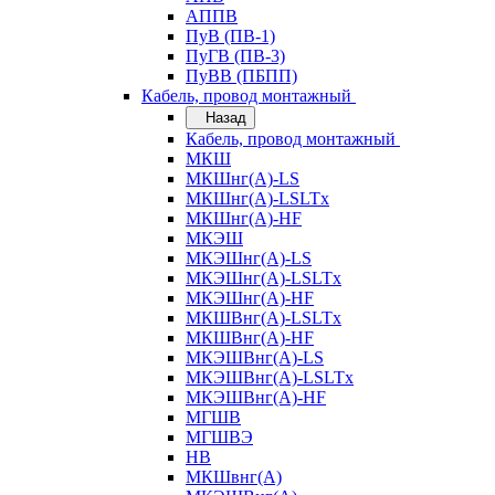
АППВ
ПуВ (ПВ-1)
ПуГВ (ПВ-3)
ПуВВ (ПБПП)
Кабель, провод монтажный
Назад
Кабель, провод монтажный
МКШ
МКШнг(А)-LS
МКШнг(А)-LSLTx
МКШнг(А)-HF
МКЭШ
МКЭШнг(А)-LS
МКЭШнг(А)-LSLTx
МКЭШнг(А)-HF
МКШВнг(A)-LSLTx
МКШВнг(А)-HF
МКЭШВнг(А)-LS
МКЭШВнг(A)-LSLTx
МКЭШВнг(А)-HF
МГШВ
МГШВЭ
НВ
МКШвнг(А)