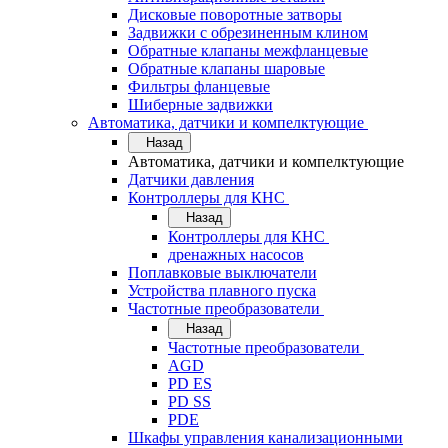
Дисковые поворотные затворы
Задвижки с обрезиненным клином
Обратные клапаны межфланцевые
Обратные клапаны шаровые
Фильтры фланцевые
Шиберные задвижки
Автоматика, датчики и компелктующие
Назад
Автоматика, датчики и компелктующие
Датчики давления
Контроллеры для КНС
Назад
Контроллеры для КНС
дренажных насосов
Поплавковые выключатели
Устройства плавного пуска
Частотные преобразователи
Назад
Частотные преобразователи
AGD
PD ES
PD SS
PDE
Шкафы управления канализационными