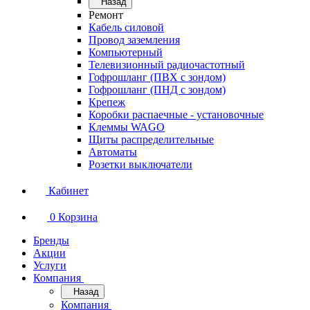
Назад
Ремонт
Кабель силовой
Провод заземления
Компьютерный
Телевизионный радиочастотный
Гофрошланг (ПВХ с зондом)
Гофрошланг (ПНД с зондом)
Крепеж
Коробки распаечные - установочные
Клеммы WAGO
Щиты распределительные
Автоматы
Розетки выключатели
Кабинет
0
Корзина
Бренды
Акции
Услуги
Компания
Назад
Компания