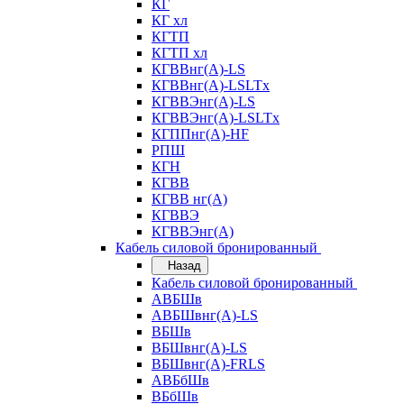
КГ
КГ хл
КГТП
КГТП хл
КГВВнг(А)-LS
КГВВнг(А)-LSLTx
КГВВЭнг(А)-LS
КГВВЭнг(А)-LSLTx
КГППнг(А)-HF
РПШ
КГН
КГВВ
КГВВ нг(А)
КГВВЭ
КГВВЭнг(А)
Кабель силовой бронированный
Назад
Кабель силовой бронированный
АВБШв
АВБШвнг(А)-LS
ВБШв
ВБШвнг(А)-LS
ВБШвнг(А)-FRLS
АВБбШв
ВБбШв