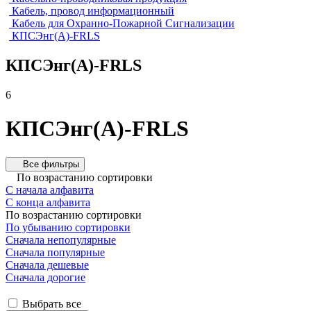
Кабель, провод информационный
Кабель для Охранно-Пожарной Сигнализации
КПСЭнг(А)-FRLS
КПСЭнг(А)-FRLS
6
КПСЭнг(А)-FRLS
Все фильтры
По возрастанию сортировки
С начала алфавита
С конца алфавита
По возрастанию сортировки
По убыванию сортировки
Сначала непопулярные
Сначала популярные
Сначала дешевые
Сначала дорогие
Выбрать все