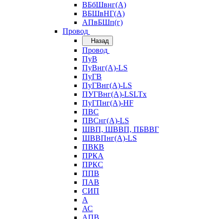
ВБбШвнг(А)
ВБШвНГ(А)
АПвБШп(г)
Провод
Назад
Провод
ПуВ
ПуВнг(А)-LS
ПуГВ
ПуГВнг(А)-LS
ПУГВнг(А)-LSLTx
ПуГПнг(А)-HF
ПВС
ПВСнг(А)-LS
ШВП, ШВВП, ПБВВГ
ШВВПнг(А)-LS
ПВКВ
ПРКА
ПРКС
ППВ
ПАВ
СИП
А
АС
АПВ