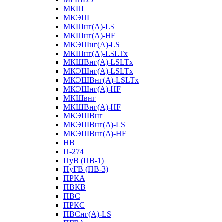
МКШ
МКЭШ
МКШнг(А)-LS
МКШнг(А)-HF
МКЭШнг(А)-LS
МКШнг(А)-LSLTx
МКШВнг(A)-LSLTx
МКЭШнг(А)-LSLTx
МКЭШВнг(A)-LSLTx
МКЭШнг(А)-HF
МКШвнг
МКШВнг(А)-HF
МКЭШВнг
МКЭШВнг(А)-LS
МКЭШВнг(А)-HF
НВ
П-274
ПуВ (ПВ-1)
ПуГВ (ПВ-3)
ПРКА
ПВКВ
ПВС
ПРКС
ПВСнг(А)-LS