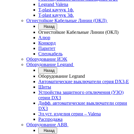
Legrand Valena
T-plast каучук 1ф.
T-plast каучук 3ф.
Огнестойкие Кабельные Линии (ОКЛ)
Назад
Огнестойкие Кабельные Линии (ОКЛ)
Алюр
Конкорд
Паритет
Спецкабель
Оборудование ИЭК
Оборудование Legrand
Назад
Оборудование Legrand
Автоматические выключатели серия DX3-E
Щиты
Устройства защитного отключения (УЗО)
серии DX3
Дифф. автоматические выключатели серии
DX3
Эл.уст. изделия серии – Valena
Распродажа
Оборудование АВВ
Назад