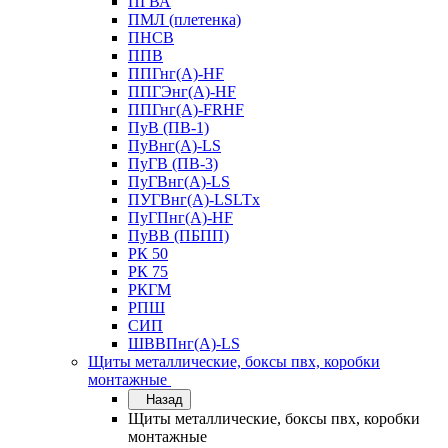
ПГВА
ПМЛ (плетенка)
ПНСВ
ППВ
ППГнг(А)-HF
ППГЭнг(А)-HF
ППГнг(А)-FRHF
ПуВ (ПВ-1)
ПуВнг(А)-LS
ПуГВ (ПВ-3)
ПуГВнг(А)-LS
ПУГВнг(А)-LSLTx
ПуГПнг(А)-HF
ПуВВ (ПБПП)
РК 50
РК 75
РКГМ
РПШ
СИП
ШВВПнг(А)-LS
Щиты металлические, боксы пвх, коробки
монтажные
Назад
Щиты металлические, боксы пвх, коробки
монтажные