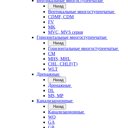
Вертикальные многоступенчатые
Назад
Вертикальные многоступенчатые
CDMF, CDM
FV
MK
MVC, MVS серия
Горизонтальные многоступенчатые
Назад
Горизонтальные многоступенчатые
CM
MHS, MHL
CHL, CHLF(T)
WLT
Дренажные
Назад
Дренажные
DL
MS, MP
Канализационные
Назад
Канализационные
WQ
GA
GB