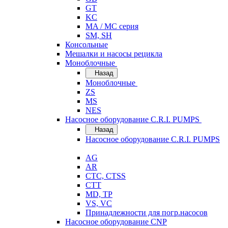
GT
KC
MA / MC серия
SM, SH
Консольные
Мешалки и насосы рецикла
Моноблочные
Назад
Моноблочные
ZS
MS
NES
Насосное оборудование C.R.I. PUMPS
Назад
Насосное оборудование C.R.I. PUMPS
AG
AR
CTC, CTSS
CTT
MD, TP
VS, VC
Принадлежности для погр.насосов
Насосное оборудование CNP