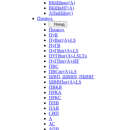
ВБбШвнг(А)
ВБШвНГ(А)
АПвБШп(г)
Провод
Назад
Провод
ПуВ
ПуВнг(А)-LS
ПуГВ
ПуГВнг(А)-LS
ПУГВнг(А)-LSLTx
ПуГПнг(А)-HF
ПВС
ПВСнг(А)-LS
ШВП, ШВВП, ПБВВГ
ШВВПнг(А)-LS
ПВКВ
ПРКА
ПРКС
ППВ
ПАВ
СИП
А
АС
АПВ