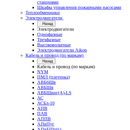
станциями
Шкафы управления пожарными насосами
Теплообменники
Электродвигатели
Назад
Электродвигатели
Однофазные
Трехфазные
Высоковольтные
Электродвигатели Aikon
Кабель и провод (по маркам)
Назад
Кабель и провод (по маркам)
NYM
ПМЛ (плетенка)
АВБбШв
АВБШв
АВБШвнг(А)-LS
АС
АСБл-10
АПВ
ПАВ
АППВ
АПвПуг
АПвБШп(г)