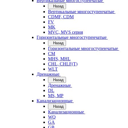
Вертикальные многоступенчатые
Назад
Вертикальные многоступенчатые
CDMF, CDM
FV
MK
MVC, MVS серия
Горизонтальные многоступенчатые
Назад
Горизонтальные многоступенчатые
CM
MHS, MHL
CHL, CHLF(T)
WLT
Дренажные
Назад
Дренажные
DL
MS, MP
Канализационные
Назад
Канализационные
WQ
GA
GB