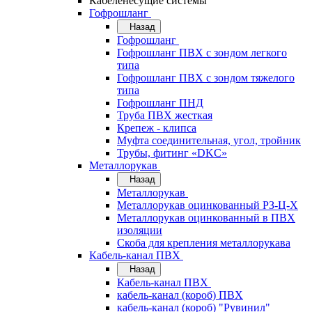
Кабеленесущие системы
Гофрошланг
Назад
Гофрошланг
Гофрошланг ПВХ с зондом легкого
типа
Гофрошланг ПВХ с зондом тяжелого
типа
Гофрошланг ПНД
Труба ПВХ жесткая
Крепеж - клипса
Муфта соединительная, угол, тройник
Трубы, фитинг «DKC»
Металлорукав
Назад
Металлорукав
Металлорукав оцинкованный РЗ-Ц-Х
Металлорукав оцинкованный в ПВХ
изоляции
Скоба для крепления металлорукава
Кабель-канал ПВХ
Назад
Кабель-канал ПВХ
кабель-канал (короб) ПВХ
кабель-канал (короб) "Рувинил"