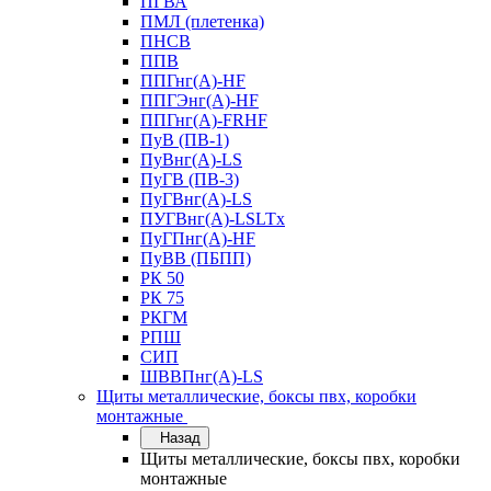
ПГВА
ПМЛ (плетенка)
ПНСВ
ППВ
ППГнг(А)-HF
ППГЭнг(А)-HF
ППГнг(А)-FRHF
ПуВ (ПВ-1)
ПуВнг(А)-LS
ПуГВ (ПВ-3)
ПуГВнг(А)-LS
ПУГВнг(А)-LSLTx
ПуГПнг(А)-HF
ПуВВ (ПБПП)
РК 50
РК 75
РКГМ
РПШ
СИП
ШВВПнг(А)-LS
Щиты металлические, боксы пвх, коробки
монтажные
Назад
Щиты металлические, боксы пвх, коробки
монтажные