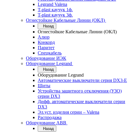
Legrand Valena
T-plast каучук 1ф.
T-plast каучук 3ф.
Огнестойкие Кабельные Линии (ОКЛ)
Назад
Огнестойкие Кабельные Линии (ОКЛ)
Алюр
Конкорд
Паритет
Спецкабель
Оборудование ИЭК
Оборудование Legrand
Назад
Оборудование Legrand
Автоматические выключатели серия DX3-E
Щиты
Устройства защитного отключения (УЗО)
серии DX3
Дифф. автоматические выключатели серии
DX3
Эл.уст. изделия серии – Valena
Распродажа
Оборудование АВВ
Назад