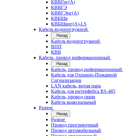
КВВГнг(А)
КВВГЭ
КВВГЭнг(А)
КВБШв
КВБШвнг(А)-LS
Кабель водопогружной
Назад
Кабель водопогружной
ВПП
КВВ
Кабель, провод информационный
Назад
Кабель, провод информационный
Кабель для Охранно-Пожарной
Сигнализации
LAN кабель, витая пара
Кабель для интерфейса RS-485
Кабель, провод связи
Кабель коаксиальный
Разное
Назад
Разное
Провод прогревочный
Провод автомобильный
Провод авиационный