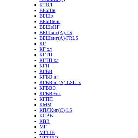
БПВЛ
ВБбШв
ВБШв
ВБбШвнг
ВБШвНГ
ВБШвнг(А)-LS
ВБШвнг(А)-FRLS
КГ
КГ хл
КГТП
КГТП хл
КГН
КГВВ
КГВВ нг
КГВВ нг(А)-LSLTx
КГВВЭ
КГВВЭнг
КГПП
КММ
КПЛКнг(C)-LS
КСВВ
КВВ
МГ
МГШВ
МГШВЭ