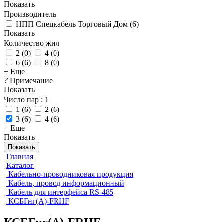
Показать
Производитель
НПП Спецкабель Торговый Дом
(
6
)
Показать
Количество жил
2
(
0
)
4
(
0
)
6
(
6
)
8
(
0
)
+ Еще
?
Примечание
Показать
Число пар
: 1
1
(
6
)
2
(
6
)
3
(
6
)
4
(
6
)
+ Еще
Показать
Показать
Главная
Каталог
Кабельно-проводниковая продукция
Кабель, провод информационный
Кабель для интерфейса RS-485
КСБГнг(А)-FRHF
КСБГнг(А)-FRHF