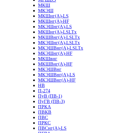
МКШ
МКЭШ
МКШнг(А)-LS
МКШнг(А)-HF
МКЭШнг(А)-LS
МКШнг(А)-LSLTx
МКШВнг(A)-LSLTx
МКЭШнг(А)-LSLTx
МКЭШВнг(A)-LSLTx
МКЭШнг(А)-HF
МКШвнг
МКШВнг(А)-HF
МКЭШВнг
МКЭШВнг(А)-LS
МКЭШВнг(А)-HF
НВ
П-274
ПуВ (ПВ-1)
ПуГВ (ПВ-3)
ПРКА
ПВКВ
ПВС
ПРКС
ПВСнг(А)-LS