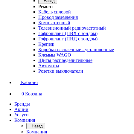
Назад
Ремонт
Кабель силовой
Провод заземления
Компьютерный
Телевизионный радиочастотный
Гофрошланг (ПВХ с зондом)
Гофрошланг (ПНД с зондом)
Крепеж
Коробки распаечные - установочные
Клеммы WAGO
Щиты распределительные
Автоматы
Розетки выключатели
Кабинет
0
Корзина
Бренды
Акции
Услуги
Компания
Назад
Компания