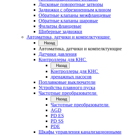
Дисковые поворотные затворы
Задвижки с обрезиненным клином
Обратные клапаны межфланцевые
Обратные клапаны шаровые
Фильтры фланцевые
Шиберные задвижки
Автоматика, датчики и компелктующие
Назад
Автоматика, датчики и компелктующие
Датчики давления
Контроллеры для КНС
Назад
Контроллеры для КНС
дренажных насосов
Поплавковые выключатели
Устройства плавного пуска
Частотные преобразователи
Назад
Частотные преобразователи
AGD
PD ES
PD SS
PDE
Шкафы управления канализационными