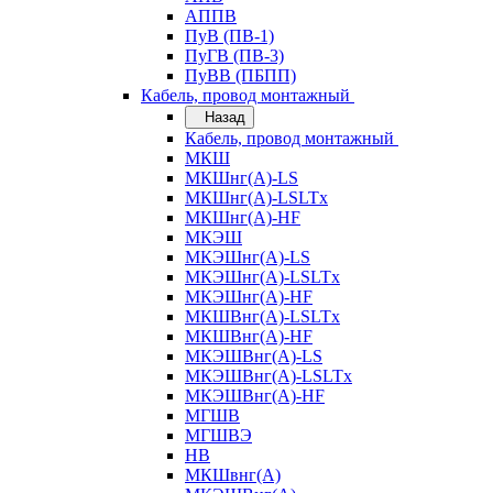
АППВ
ПуВ (ПВ-1)
ПуГВ (ПВ-3)
ПуВВ (ПБПП)
Кабель, провод монтажный
Назад
Кабель, провод монтажный
МКШ
МКШнг(А)-LS
МКШнг(А)-LSLTx
МКШнг(А)-HF
МКЭШ
МКЭШнг(А)-LS
МКЭШнг(А)-LSLTx
МКЭШнг(А)-HF
МКШВнг(A)-LSLTx
МКШВнг(А)-HF
МКЭШВнг(А)-LS
МКЭШВнг(A)-LSLTx
МКЭШВнг(А)-HF
МГШВ
МГШВЭ
НВ
МКШвнг(А)