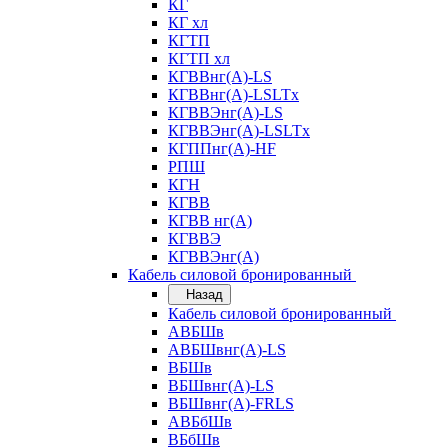
КГ
КГ хл
КГТП
КГТП хл
КГВВнг(А)-LS
КГВВнг(А)-LSLTx
КГВВЭнг(А)-LS
КГВВЭнг(А)-LSLTx
КГППнг(А)-HF
РПШ
КГН
КГВВ
КГВВ нг(А)
КГВВЭ
КГВВЭнг(А)
Кабель силовой бронированный
Назад
Кабель силовой бронированный
АВБШв
АВБШвнг(А)-LS
ВБШв
ВБШвнг(А)-LS
ВБШвнг(А)-FRLS
АВБбШв
ВБбШв