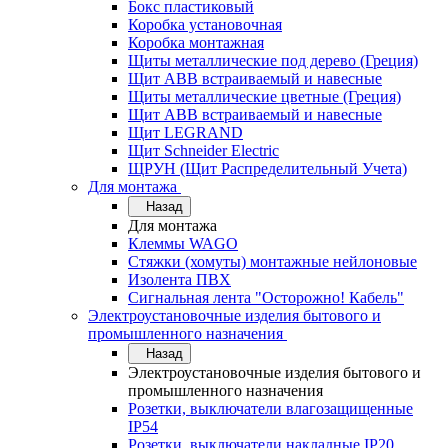
Бокс пластиковый
Коробка установочная
Коробка монтажная
Щиты металлические под дерево (Греция)
Щит ABB встраиваемый и навесные
Щиты металлические цветные (Греция)
Щит ABB встраиваемый и навесные
Щит LEGRAND
Щит Schneider Electric
ЩРУН (Щит Распределительный Учета)
Для монтажа
Назад
Для монтажа
Клеммы WAGO
Стяжки (хомуты) монтажные нейлоновые
Изолента ПВХ
Сигнальная лента "Осторожно! Кабель"
Электроустановочные изделия бытового и
промышленного назначения
Назад
Электроустановочные изделия бытового и
промышленного назначения
Розетки, выключатели влагозащищенные
IP54
Розетки, выключатели накладные IP20