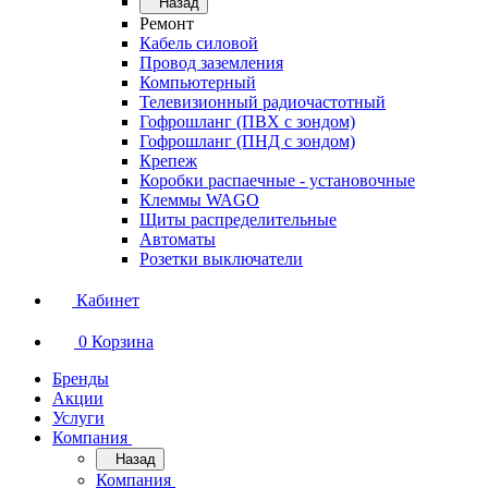
Назад
Ремонт
Кабель силовой
Провод заземления
Компьютерный
Телевизионный радиочастотный
Гофрошланг (ПВХ с зондом)
Гофрошланг (ПНД с зондом)
Крепеж
Коробки распаечные - установочные
Клеммы WAGO
Щиты распределительные
Автоматы
Розетки выключатели
Кабинет
0
Корзина
Бренды
Акции
Услуги
Компания
Назад
Компания