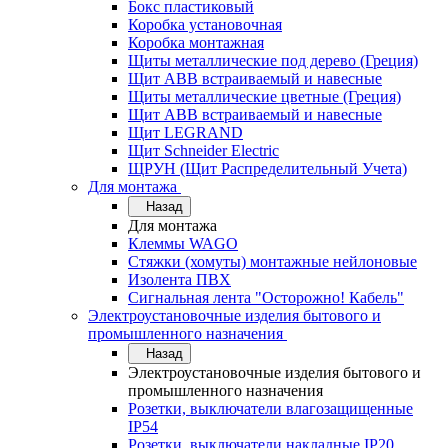
Бокс пластиковый
Коробка установочная
Коробка монтажная
Щиты металлические под дерево (Греция)
Щит ABB встраиваемый и навесные
Щиты металлические цветные (Греция)
Щит ABB встраиваемый и навесные
Щит LEGRAND
Щит Schneider Electric
ЩРУН (Щит Распределительный Учета)
Для монтажа
Назад
Для монтажа
Клеммы WAGO
Стяжки (хомуты) монтажные нейлоновые
Изолента ПВХ
Сигнальная лента "Осторожно! Кабель"
Электроустановочные изделия бытового и
промышленного назначения
Назад
Электроустановочные изделия бытового и
промышленного назначения
Розетки, выключатели влагозащищенные
IP54
Розетки, выключатели накладные IP20