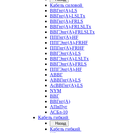
Кабель силовой
ВВГнг(А)-LS
ВВГнг(А)-LSLTx
ВВГнг(А)-FRLS
ВВГнг(А)-FRLSLTx
ВВГЭнг(А)-FRLSLTx
ППГнг(А)-HF
ППГЭнг(А)-FRHF
ППГнг(А)-FRHF
ВВГЭнг(А)-LS
ВВГЭнг(А)-LSLTx
ВВГЭнг(А)-FRLS
ППГЭнг(А)-HF
АВВГ
АВВГнг(А)-LS
АсВВГнг(А)-LS
NYM
ВВГ
ВВГнг(А)
АПвПуг
АСБл-10
Кабель гибкий
Назад
Кабель гибкий