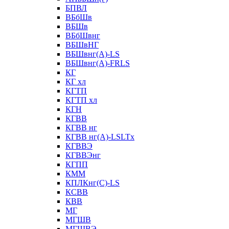
БПВЛ
ВБбШв
ВБШв
ВБбШвнг
ВБШвНГ
ВБШвнг(А)-LS
ВБШвнг(А)-FRLS
КГ
КГ хл
КГТП
КГТП хл
КГН
КГВВ
КГВВ нг
КГВВ нг(А)-LSLTx
КГВВЭ
КГВВЭнг
КГПП
КММ
КПЛКнг(C)-LS
КСВВ
КВВ
МГ
МГШВ
МГШВЭ