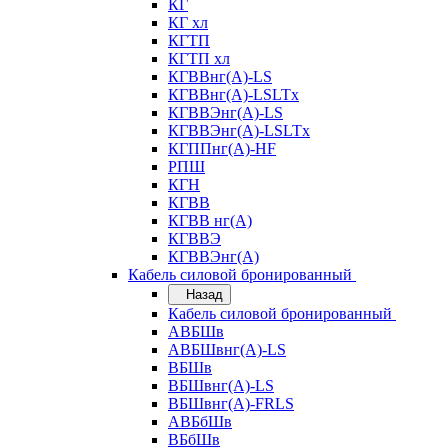
КГ
КГ хл
КГТП
КГТП хл
КГВВнг(А)-LS
КГВВнг(А)-LSLTx
КГВВЭнг(А)-LS
КГВВЭнг(А)-LSLTx
КГППнг(А)-HF
РПШ
КГН
КГВВ
КГВВ нг(А)
КГВВЭ
КГВВЭнг(А)
Кабель силовой бронированный
Назад
Кабель силовой бронированный
АВБШв
АВБШвнг(А)-LS
ВБШв
ВБШвнг(А)-LS
ВБШвнг(А)-FRLS
АВБбШв
ВБбШв