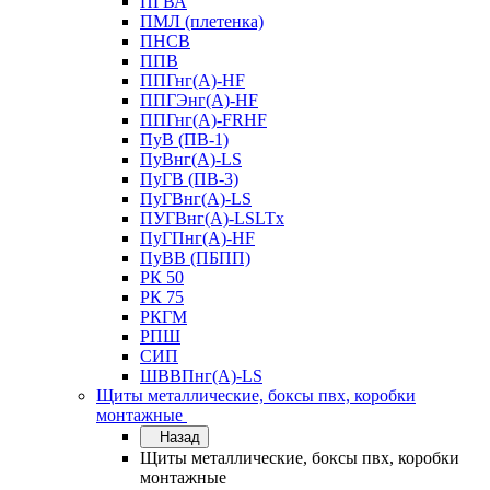
ПГВА
ПМЛ (плетенка)
ПНСВ
ППВ
ППГнг(А)-HF
ППГЭнг(А)-HF
ППГнг(А)-FRHF
ПуВ (ПВ-1)
ПуВнг(А)-LS
ПуГВ (ПВ-3)
ПуГВнг(А)-LS
ПУГВнг(А)-LSLTx
ПуГПнг(А)-HF
ПуВВ (ПБПП)
РК 50
РК 75
РКГМ
РПШ
СИП
ШВВПнг(А)-LS
Щиты металлические, боксы пвх, коробки
монтажные
Назад
Щиты металлические, боксы пвх, коробки
монтажные