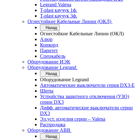
Legrand Valena
T-plast каучук 1ф.
T-plast каучук 3ф.
Огнестойкие Кабельные Линии (ОКЛ)
Назад
Огнестойкие Кабельные Линии (ОКЛ)
Алюр
Конкорд
Паритет
Спецкабель
Оборудование ИЭК
Оборудование Legrand
Назад
Оборудование Legrand
Автоматические выключатели серия DX3-E
Щиты
Устройства защитного отключения (УЗО)
серии DX3
Дифф. автоматические выключатели серии
DX3
Эл.уст. изделия серии – Valena
Распродажа
Оборудование АВВ
Назад