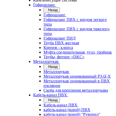
Кабеленесущие системы
Гофрошланг
Назад
Гофрошланг
Гофрошланг ПВХ с зондом легкого
типа
Гофрошланг ПВХ с зондом тяжелого
типа
Гофрошланг ПНД
Труба ПВХ жесткая
Крепеж - клипса
Муфта соединительная, угол, тройник
Трубы, фитинг «DKC»
Металлорукав
Назад
Металлорукав
Металлорукав оцинкованный РЗ-Ц-Х
Металлорукав оцинкованный в ПВХ
изоляции
Скоба для крепления металлорукава
Кабель-канал ПВХ
Назад
Кабель-канал ПВХ
кабель-канал (короб) ПВХ
кабель-канал (короб) "Рувинил"