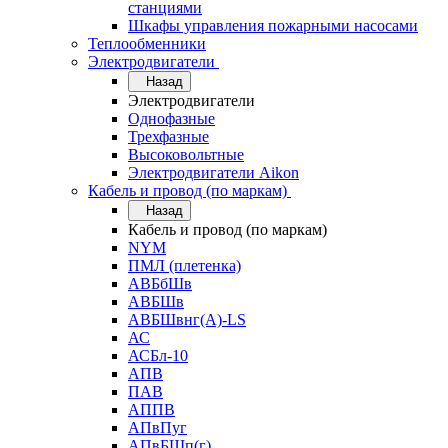
станциями
Шкафы управления пожарными насосами
Теплообменники
Электродвигатели
Назад
Электродвигатели
Однофазные
Трехфазные
Высоковольтные
Электродвигатели Aikon
Кабель и провод (по маркам)
Назад
Кабель и провод (по маркам)
NYM
ПМЛ (плетенка)
АВБбШв
АВБШв
АВБШвнг(А)-LS
АС
АСБл-10
АПВ
ПАВ
АППВ
АПвПуг
АПвБШп(г)