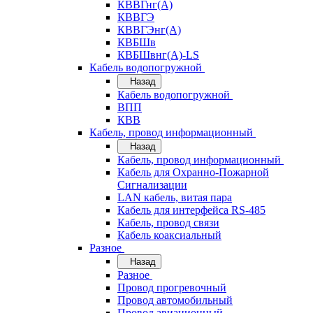
КВВГнг(А)
КВВГЭ
КВВГЭнг(А)
КВБШв
КВБШвнг(А)-LS
Кабель водопогружной
Назад
Кабель водопогружной
ВПП
КВВ
Кабель, провод информационный
Назад
Кабель, провод информационный
Кабель для Охранно-Пожарной
Сигнализации
LAN кабель, витая пара
Кабель для интерфейса RS-485
Кабель, провод связи
Кабель коаксиальный
Разное
Назад
Разное
Провод прогревочный
Провод автомобильный
Провод авиационный