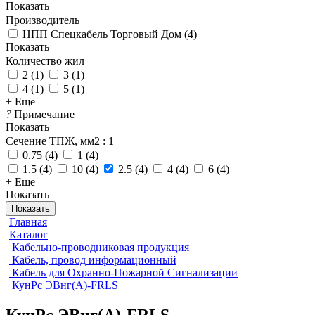
Показать
Производитель
НПП Спецкабель Торговый Дом
(
4
)
Показать
Количество жил
2
(
1
)
3
(
1
)
4
(
1
)
5
(
1
)
+ Еще
?
Примечание
Показать
Сечение ТПЖ, мм2
: 1
0.75
(
4
)
1
(
4
)
1.5
(
4
)
10
(
4
)
2.5
(
4
)
4
(
4
)
6
(
4
)
+ Еще
Показать
Показать
Главная
Каталог
Кабельно-проводниковая продукция
Кабель, провод информационный
Кабель для Охранно-Пожарной Сигнализации
КунРс ЭВнг(А)-FRLS
КунРс ЭВнг(А)-FRLS