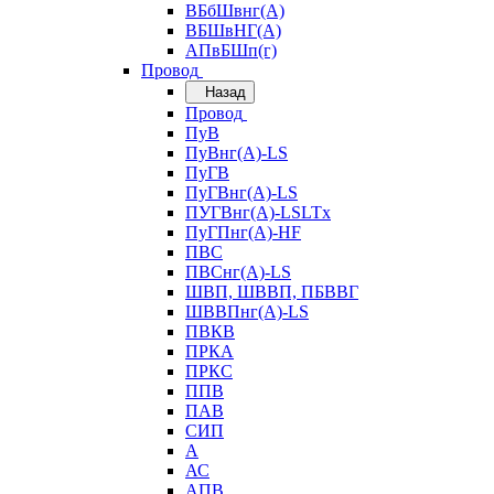
ВБбШвнг(А)
ВБШвНГ(А)
АПвБШп(г)
Провод
Назад
Провод
ПуВ
ПуВнг(А)-LS
ПуГВ
ПуГВнг(А)-LS
ПУГВнг(А)-LSLTx
ПуГПнг(А)-HF
ПВС
ПВСнг(А)-LS
ШВП, ШВВП, ПБВВГ
ШВВПнг(А)-LS
ПВКВ
ПРКА
ПРКС
ППВ
ПАВ
СИП
А
АС
АПВ