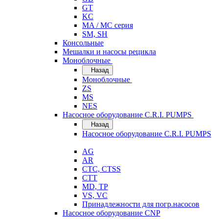
GT
KC
MA / MC серия
SM, SH
Консольные
Мешалки и насосы рецикла
Моноблочные
Назад
Моноблочные
ZS
MS
NES
Насосное оборудование C.R.I. PUMPS
Назад
Насосное оборудование C.R.I. PUMPS
AG
AR
CTC, CTSS
CTT
MD, TP
VS, VC
Принадлежности для погр.насосов
Насосное оборудование CNP