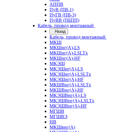
АППВ
ПуВ (ПВ-1)
ПуГВ (ПВ-3)
ПуВВ (ПБПП)
Кабель, провод монтажный
Назад
Кабель, провод монтажный
МКШ
МКШнг(А)-LS
МКШнг(А)-LSLTx
МКШнг(А)-HF
МКЭШ
МКЭШнг(А)-LS
МКЭШнг(А)-LSLTx
МКЭШнг(А)-HF
МКШВнг(A)-LSLTx
МКШВнг(А)-HF
МКЭШВнг(А)-LS
МКЭШВнг(A)-LSLTx
МКЭШВнг(А)-HF
МГШВ
МГШВЭ
НВ
МКШвнг(А)