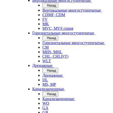
Вертикальные многоступенчатые
Назад
Вертикальные многоступенчатые
CDMF, CDM
FV
MK
MVC, MVS серия
Горизонтальные многоступенчатые
Назад
Горизонтальные многоступенчатые
CM
MHS, MHL
CHL, CHLF(T)
WLT
Дренажные
Назад
Дренажные
DL
MS, MP
Канализационные
Назад
Канализационные
WQ
GA
GB