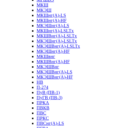
МКШ
МКЭШ
МКШнг(А)-LS
МКШнг(А)-HF
МКЭШнг(А)-LS
МКШнг(А)-LSLTx
МКШВнг(A)-LSLTx
МКЭШнг(А)-LSLTx
МКЭШВнг(A)-LSLTx
МКЭШнг(А)-HF
МКШвнг
МКШВнг(А)-HF
МКЭШВнг
МКЭШВнг(А)-LS
МКЭШВнг(А)-HF
НВ
П-274
ПуВ (ПВ-1)
ПуГВ (ПВ-3)
ПРКА
ПВКВ
ПВС
ПРКС
ПВСнг(А)-LS