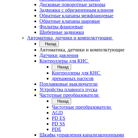
Дисковые поворотные затворы
Задвижки с обрезиненным клином
Обратные клапаны межфланцевые
Обратные клапаны шаровые
Фильтры фланцевые
Шиберные задвижки
Автоматика, датчики и компелктующие
Назад
Автоматика, датчики и компелктующие
Датчики давления
Контроллеры для КНС
Назад
Контроллеры для КНС
дренажных насосов
Поплавковые выключатели
Устройства плавного пуска
Частотные преобразователи
Назад
Частотные преобразователи
AGD
PD ES
PD SS
PDE
Шкафы управления канализационными