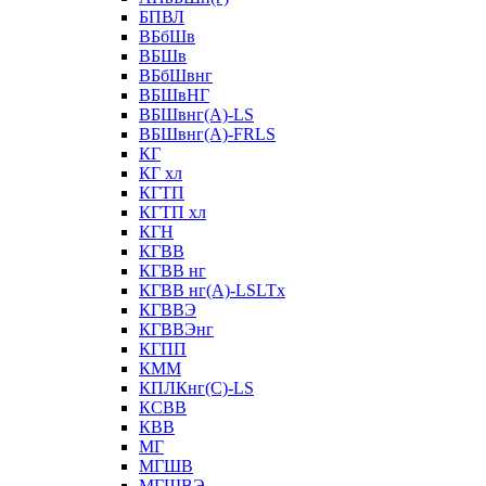
БПВЛ
ВБбШв
ВБШв
ВБбШвнг
ВБШвНГ
ВБШвнг(А)-LS
ВБШвнг(А)-FRLS
КГ
КГ хл
КГТП
КГТП хл
КГН
КГВВ
КГВВ нг
КГВВ нг(А)-LSLTx
КГВВЭ
КГВВЭнг
КГПП
КММ
КПЛКнг(C)-LS
КСВВ
КВВ
МГ
МГШВ
МГШВЭ