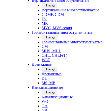
Вертикальные многоступенчатые
Назад
Вертикальные многоступенчатые
CDMF, CDM
FV
MK
MVC, MVS серия
Горизонтальные многоступенчатые
Назад
Горизонтальные многоступенчатые
CM
MHS, MHL
CHL, CHLF(T)
WLT
Дренажные
Назад
Дренажные
DL
MS, MP
Канализационные
Назад
Канализационные
WQ
GA
GB