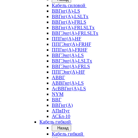
Кабель силовой
ВВГнг(А)-LS
ВВГнг(А)-LSLTx
ВВГнг(А)-FRLS
ВВГнг(А)-FRLSLTx
ВВГЭнг(А)-FRLSLTx
ППГнг(А)-HF
ППГЭнг(А)-FRHF
ППГнг(А)-FRHF
ВВГЭнг(А)-LS
ВВГЭнг(А)-LSLTx
ВВГЭнг(А)-FRLS
ППГЭнг(А)-HF
АВВГ
АВВГнг(А)-LS
АсВВГнг(А)-LS
NYM
ВВГ
ВВГнг(А)
АПвПуг
АСБл-10
Кабель гибкий
Назад
Кабель гибкий