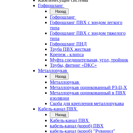
Кабеленесущие системы
Гофрошланг
Назад
Гофрошланг
Гофрошланг ПВХ с зондом легкого
типа
Гофрошланг ПВХ с зондом тяжелого
типа
Гофрошланг ПНД
Труба ПВХ жесткая
Крепеж - клипса
Муфта соединительная, угол, тройник
Трубы, фитинг «DKC»
Металлорукав
Назад
Металлорукав
Металлорукав оцинкованный РЗ-Ц-Х
Металлорукав оцинкованный в ПВХ
изоляции
Скоба для крепления металлорукава
Кабель-канал ПВХ
Назад
Кабель-канал ПВХ
кабель-канал (короб) ПВХ
кабель-канал (короб) "Рувинил"