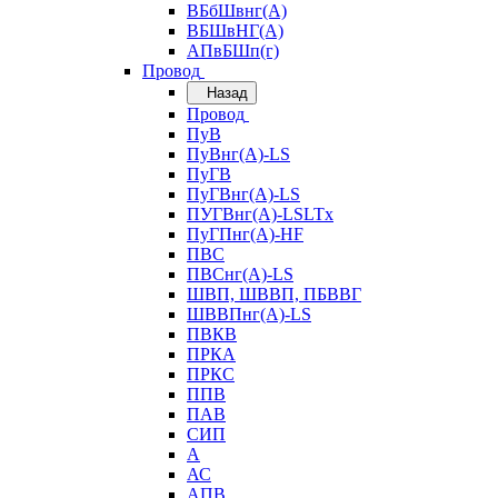
ВБбШвнг(А)
ВБШвНГ(А)
АПвБШп(г)
Провод
Назад
Провод
ПуВ
ПуВнг(А)-LS
ПуГВ
ПуГВнг(А)-LS
ПУГВнг(А)-LSLTx
ПуГПнг(А)-HF
ПВС
ПВСнг(А)-LS
ШВП, ШВВП, ПБВВГ
ШВВПнг(А)-LS
ПВКВ
ПРКА
ПРКС
ППВ
ПАВ
СИП
А
АС
АПВ