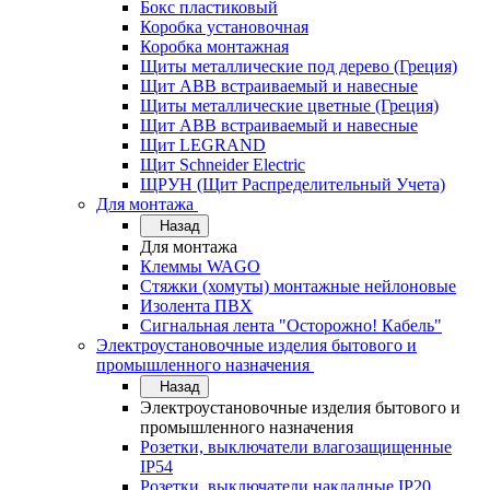
Бокс пластиковый
Коробка установочная
Коробка монтажная
Щиты металлические под дерево (Греция)
Щит ABB встраиваемый и навесные
Щиты металлические цветные (Греция)
Щит ABB встраиваемый и навесные
Щит LEGRAND
Щит Schneider Electric
ЩРУН (Щит Распределительный Учета)
Для монтажа
Назад
Для монтажа
Клеммы WAGO
Стяжки (хомуты) монтажные нейлоновые
Изолента ПВХ
Сигнальная лента "Осторожно! Кабель"
Электроустановочные изделия бытового и
промышленного назначения
Назад
Электроустановочные изделия бытового и
промышленного назначения
Розетки, выключатели влагозащищенные
IP54
Розетки, выключатели накладные IP20