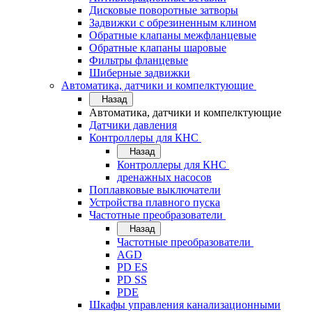
Дисковые поворотные затворы
Задвижки с обрезиненным клином
Обратные клапаны межфланцевые
Обратные клапаны шаровые
Фильтры фланцевые
Шиберные задвижки
Автоматика, датчики и компелктующие
Назад
Автоматика, датчики и компелктующие
Датчики давления
Контроллеры для КНС
Назад
Контроллеры для КНС
дренажных насосов
Поплавковые выключатели
Устройства плавного пуска
Частотные преобразователи
Назад
Частотные преобразователи
AGD
PD ES
PD SS
PDE
Шкафы управления канализационными