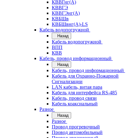
КВВГнг(А)
КВВГЭ
КВВГЭнг(А)
КВБШв
КВБШвнг(А)-LS
Кабель водопогружной
Назад
Кабель водопогружной
ВПП
КВВ
Кабель, провод информационный
Назад
Кабель, провод информационный
Кабель для Охранно-Пожарной
Сигнализации
LAN кабель, витая пара
Кабель для интерфейса RS-485
Кабель, провод связи
Кабель коаксиальный
Разное
Назад
Разное
Провод прогревочный
Провод автомобильный
Провод авиационный