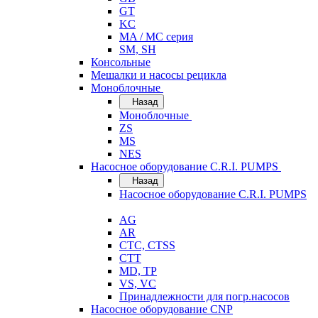
GT
KC
MA / MC серия
SM, SH
Консольные
Мешалки и насосы рецикла
Моноблочные
Назад
Моноблочные
ZS
MS
NES
Насосное оборудование C.R.I. PUMPS
Назад
Насосное оборудование C.R.I. PUMPS
AG
AR
CTC, CTSS
CTT
MD, TP
VS, VC
Принадлежности для погр.насосов
Насосное оборудование CNP