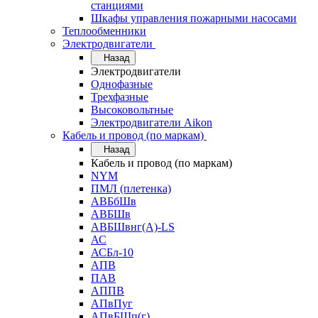
станциями
Шкафы управления пожарными насосами
Теплообменники
Электродвигатели
Назад
Электродвигатели
Однофазные
Трехфазные
Высоковольтные
Электродвигатели Aikon
Кабель и провод (по маркам)
Назад
Кабель и провод (по маркам)
NYM
ПМЛ (плетенка)
АВБбШв
АВБШв
АВБШвнг(А)-LS
АС
АСБл-10
АПВ
ПАВ
АППВ
АПвПуг
АПвБШп(г)