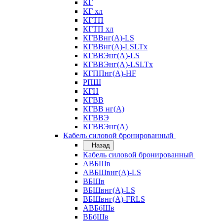
КГ
КГ хл
КГТП
КГТП хл
КГВВнг(А)-LS
КГВВнг(А)-LSLTx
КГВВЭнг(А)-LS
КГВВЭнг(А)-LSLTx
КГППнг(А)-HF
РПШ
КГН
КГВВ
КГВВ нг(А)
КГВВЭ
КГВВЭнг(А)
Кабель силовой бронированный
Назад
Кабель силовой бронированный
АВБШв
АВБШвнг(А)-LS
ВБШв
ВБШвнг(А)-LS
ВБШвнг(А)-FRLS
АВБбШв
ВБбШв