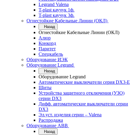
Legrand Valena
T-plast каучук 1ф.
T-plast каучук 3ф.
Огнестойкие Кабельные Линии (ОКЛ)
Назад
Огнестойкие Кабельные Линии (ОКЛ)
Алюр
Конкорд
Паритет
Спецкабель
Оборудование ИЭК
Оборудование Legrand
Назад
Оборудование Legrand
Автоматические выключатели серия DX3-E
Щиты
Устройства защитного отключения (УЗО)
серии DX3
Дифф. автоматические выключатели серии
DX3
Эл.уст. изделия серии – Valena
Распродажа
Оборудование АВВ
Назад