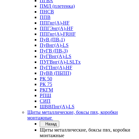
ПГВА
ПМЛ (плетенка)
ПНСВ
ППВ
ППГнг(А)-HF
ППГЭнг(А)-HF
ППГнг(А)-FRHF
ПуВ (ПВ-1)
ПуВнг(А)-LS
ПуГВ (ПВ-3)
ПуГВнг(А)-LS
ПУГВнг(А)-LSLTx
ПуГПнг(А)-HF
ПуВВ (ПБПП)
РК 50
РК 75
РКГМ
РПШ
СИП
ШВВПнг(А)-LS
Щиты металлические, боксы пвх, коробки
монтажные
Назад
Щиты металлические, боксы пвх, коробки
монтажные