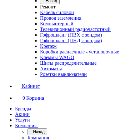
Назад
Ремонт
Кабель силовой
Провод заземления
Компьютерный
Телевизионный радиочастотный
Гофрошланг (ПВХ с зондом)
Гофрошланг (ПНД с зондом)
Крепеж
Коробки распаечные - установочные
Клеммы WAGO
Щиты распределительные
Автоматы
Розетки выключатели
Кабинет
0
Корзина
Бренды
Акции
Услуги
Компания
Назад
Компания