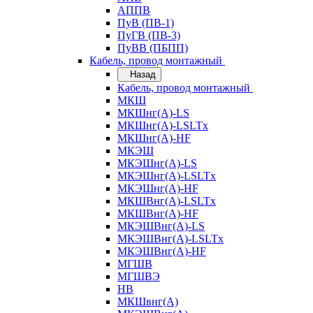
АППВ
ПуВ (ПВ-1)
ПуГВ (ПВ-3)
ПуВВ (ПБПП)
Кабель, провод монтажный
Назад
Кабель, провод монтажный
МКШ
МКШнг(А)-LS
МКШнг(А)-LSLTx
МКШнг(А)-HF
МКЭШ
МКЭШнг(А)-LS
МКЭШнг(А)-LSLTx
МКЭШнг(А)-HF
МКШВнг(A)-LSLTx
МКШВнг(А)-HF
МКЭШВнг(А)-LS
МКЭШВнг(A)-LSLTx
МКЭШВнг(А)-HF
МГШВ
МГШВЭ
НВ
МКШвнг(А)