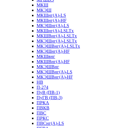
МКШ
МКЭШ
МКШнг(А)-LS
МКШнг(А)-HF
МКЭШнг(А)-LS
МКШнг(А)-LSLTx
МКШВнг(A)-LSLTx
МКЭШнг(А)-LSLTx
МКЭШВнг(A)-LSLTx
МКЭШнг(А)-HF
МКШвнг
МКШВнг(А)-HF
МКЭШВнг
МКЭШВнг(А)-LS
МКЭШВнг(А)-HF
НВ
П-274
ПуВ (ПВ-1)
ПуГВ (ПВ-3)
ПРКА
ПВКВ
ПВС
ПРКС
ПВСнг(А)-LS