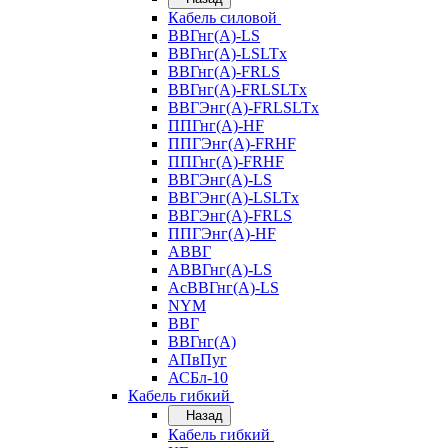
Кабель силовой
ВВГнг(А)-LS
ВВГнг(А)-LSLTx
ВВГнг(А)-FRLS
ВВГнг(А)-FRLSLTx
ВВГЭнг(А)-FRLSLTx
ППГнг(А)-HF
ППГЭнг(А)-FRHF
ППГнг(А)-FRHF
ВВГЭнг(А)-LS
ВВГЭнг(А)-LSLTx
ВВГЭнг(А)-FRLS
ППГЭнг(А)-HF
АВВГ
АВВГнг(А)-LS
АсВВГнг(А)-LS
NYM
ВВГ
ВВГнг(А)
АПвПуг
АСБл-10
Кабель гибкий
Назад
Кабель гибкий