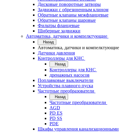
Дисковые поворотные затворы
Задвижки с обрезиненным клином
Обратные клапаны межфланцевые
Обратные клапаны шаровые
Фильтры фланцевые
Шиберные задвижки
Автоматика, датчики и компелктующие
Назад
Автоматика, датчики и компелктующие
Датчики давления
Контроллеры для КНС
Назад
Контроллеры для КНС
дренажных насосов
Поплавковые выключатели
Устройства плавного пуска
Частотные преобразователи
Назад
Частотные преобразователи
AGD
PD ES
PD SS
PDE
Шкафы управления канализационными