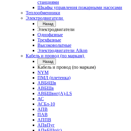
станциями
Шкафы управления пожарными насосами
Теплообменники
Электродвигатели
Назад
Электродвигатели
Однофазные
Трехфазные
Высоковольтные
Электродвигатели Aikon
Кабель и провод (по маркам)
Назад
Кабель и провод (по маркам)
NYM
ПМЛ (плетенка)
АВБбШв
АВБШв
АВБШвнг(А)-LS
АС
АСБл-10
АПВ
ПАВ
АППВ
АПвПуг
АПвБШп(г)