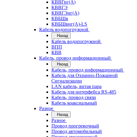
КВВГнг(А)
КВВГЭ
КВВГЭнг(А)
КВБШв
КВБШвнг(А)-LS
Кабель водопогружной
Назад
Кабель водопогружной
ВПП
КВВ
Кабель, провод информационный
Назад
Кабель, провод информационный
Кабель для Охранно-Пожарной
Сигнализации
LAN кабель, витая пара
Кабель для интерфейса RS-485
Кабель, провод связи
Кабель коаксиальный
Разное
Назад
Разное
Провод прогревочный
Провод автомобильный
Провод авиационный