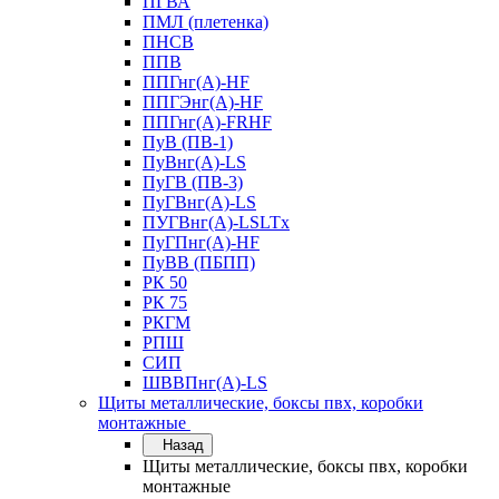
ПГВА
ПМЛ (плетенка)
ПНСВ
ППВ
ППГнг(А)-HF
ППГЭнг(А)-HF
ППГнг(А)-FRHF
ПуВ (ПВ-1)
ПуВнг(А)-LS
ПуГВ (ПВ-3)
ПуГВнг(А)-LS
ПУГВнг(А)-LSLTx
ПуГПнг(А)-HF
ПуВВ (ПБПП)
РК 50
РК 75
РКГМ
РПШ
СИП
ШВВПнг(А)-LS
Щиты металлические, боксы пвх, коробки
монтажные
Назад
Щиты металлические, боксы пвх, коробки
монтажные