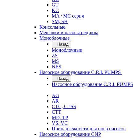
GT
KC
MA / MC серия
SM, SH
Консольные
Мешалки и насосы рецикла
Моноблочные
Назад
Моноблочные
ZS
MS
NES
Насосное оборудование C.R.I. PUMPS
Назад
Насосное оборудование C.R.I. PUMPS
AG
AR
CTC, CTSS
CTT
MD, TP
VS, VC
Принадлежности для погр.насосов
Насосное оборудование CNP