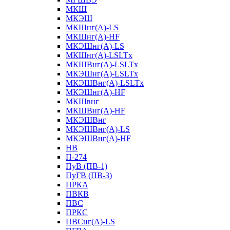
МКШ
МКЭШ
МКШнг(А)-LS
МКШнг(А)-HF
МКЭШнг(А)-LS
МКШнг(А)-LSLTx
МКШВнг(A)-LSLTx
МКЭШнг(А)-LSLTx
МКЭШВнг(A)-LSLTx
МКЭШнг(А)-HF
МКШвнг
МКШВнг(А)-HF
МКЭШВнг
МКЭШВнг(А)-LS
МКЭШВнг(А)-HF
НВ
П-274
ПуВ (ПВ-1)
ПуГВ (ПВ-3)
ПРКА
ПВКВ
ПВС
ПРКС
ПВСнг(А)-LS