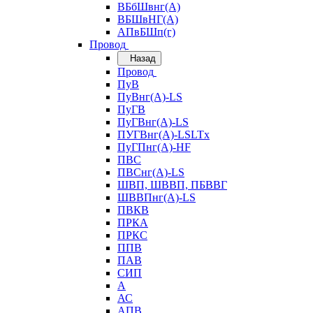
ВБбШвнг(А)
ВБШвНГ(А)
АПвБШп(г)
Провод
Назад
Провод
ПуВ
ПуВнг(А)-LS
ПуГВ
ПуГВнг(А)-LS
ПУГВнг(А)-LSLTx
ПуГПнг(А)-HF
ПВС
ПВСнг(А)-LS
ШВП, ШВВП, ПБВВГ
ШВВПнг(А)-LS
ПВКВ
ПРКА
ПРКС
ППВ
ПАВ
СИП
А
АС
АПВ