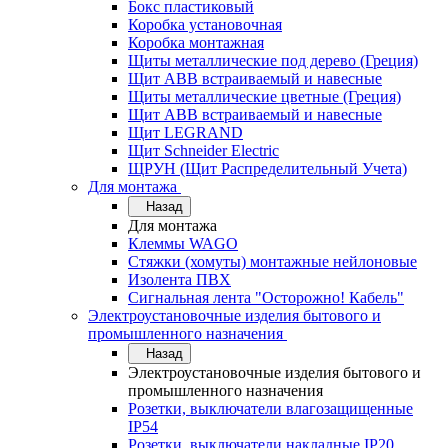
Бокс пластиковый
Коробка установочная
Коробка монтажная
Щиты металлические под дерево (Греция)
Щит ABB встраиваемый и навесные
Щиты металлические цветные (Греция)
Щит ABB встраиваемый и навесные
Щит LEGRAND
Щит Schneider Electric
ЩРУН (Щит Распределительный Учета)
Для монтажа
Назад
Для монтажа
Клеммы WAGO
Стяжки (хомуты) монтажные нейлоновые
Изолента ПВХ
Сигнальная лента "Осторожно! Кабель"
Электроустановочные изделия бытового и
промышленного назначения
Назад
Электроустановочные изделия бытового и
промышленного назначения
Розетки, выключатели влагозащищенные
IP54
Розетки, выключатели накладные IP20