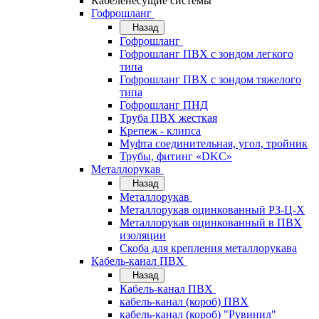
Кабеленесущие системы
Гофрошланг
Назад
Гофрошланг
Гофрошланг ПВХ с зондом легкого
типа
Гофрошланг ПВХ с зондом тяжелого
типа
Гофрошланг ПНД
Труба ПВХ жесткая
Крепеж - клипса
Муфта соединительная, угол, тройник
Трубы, фитинг «DKC»
Металлорукав
Назад
Металлорукав
Металлорукав оцинкованный РЗ-Ц-Х
Металлорукав оцинкованный в ПВХ
изоляции
Скоба для крепления металлорукава
Кабель-канал ПВХ
Назад
Кабель-канал ПВХ
кабель-канал (короб) ПВХ
кабель-канал (короб) "Рувинил"