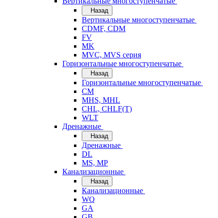
Вертикальные многоступенчатые
Назад
Вертикальные многоступенчатые
CDMF, CDM
FV
MK
MVC, MVS серия
Горизонтальные многоступенчатые
Назад
Горизонтальные многоступенчатые
CM
MHS, MHL
CHL, CHLF(T)
WLT
Дренажные
Назад
Дренажные
DL
MS, MP
Канализационные
Назад
Канализационные
WQ
GA
GB