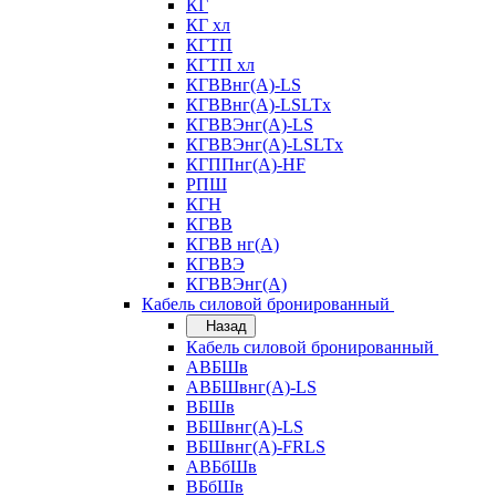
КГ
КГ хл
КГТП
КГТП хл
КГВВнг(А)-LS
КГВВнг(А)-LSLTx
КГВВЭнг(А)-LS
КГВВЭнг(А)-LSLTx
КГППнг(А)-HF
РПШ
КГН
КГВВ
КГВВ нг(А)
КГВВЭ
КГВВЭнг(А)
Кабель силовой бронированный
Назад
Кабель силовой бронированный
АВБШв
АВБШвнг(А)-LS
ВБШв
ВБШвнг(А)-LS
ВБШвнг(А)-FRLS
АВБбШв
ВБбШв