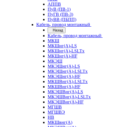
АППВ
ПуВ (ПВ-1)
ПуГВ (ПВ-3)
ПуВВ (ПБПП)
Кабель, провод монтажный
Назад
Кабель, провод монтажный
МКШ
МКШнг(А)-LS
МКШнг(А)-LSLTx
МКШнг(А)-HF
МКЭШ
МКЭШнг(А)-LS
МКЭШнг(А)-LSLTx
МКЭШнг(А)-HF
МКШВнг(A)-LSLTx
МКШВнг(А)-HF
МКЭШВнг(А)-LS
МКЭШВнг(A)-LSLTx
МКЭШВнг(А)-HF
МГШВ
МГШВЭ
НВ
МКШвнг(А)