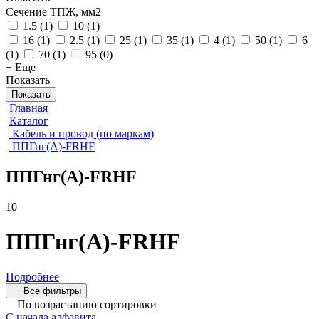
Сечение ТПЖ, мм2
1.5
(
1
)
10
(
1
)
16
(
1
)
2.5
(
1
)
25
(
1
)
35
(
1
)
4
(
1
)
50
(
1
)
6
(
1
)
70
(
1
)
95
(
0
)
+ Еще
Показать
Показать
Главная
Каталог
Кабель и провод (по маркам)
ППГнг(А)-FRHF
ППГнг(А)-FRHF
10
ППГнг(А)-FRHF
Подробнее
Все фильтры
По возрастанию сортировки
С начала алфавита