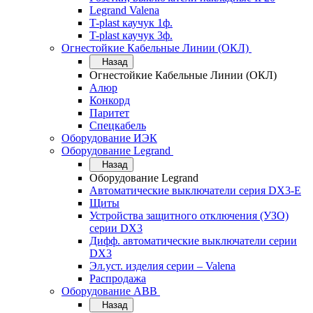
Legrand Valena
T-plast каучук 1ф.
T-plast каучук 3ф.
Огнестойкие Кабельные Линии (ОКЛ)
Назад
Огнестойкие Кабельные Линии (ОКЛ)
Алюр
Конкорд
Паритет
Спецкабель
Оборудование ИЭК
Оборудование Legrand
Назад
Оборудование Legrand
Автоматические выключатели серия DX3-E
Щиты
Устройства защитного отключения (УЗО)
серии DX3
Дифф. автоматические выключатели серии
DX3
Эл.уст. изделия серии – Valena
Распродажа
Оборудование АВВ
Назад