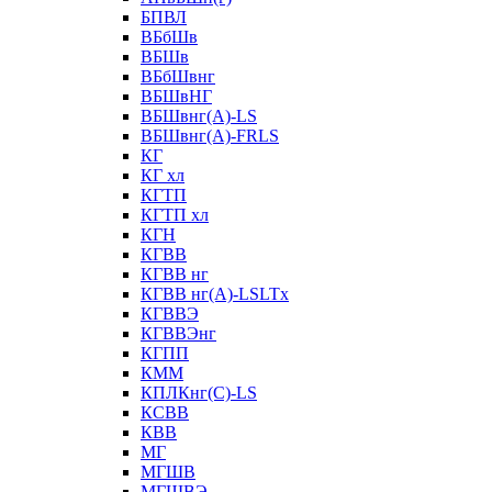
БПВЛ
ВБбШв
ВБШв
ВБбШвнг
ВБШвНГ
ВБШвнг(А)-LS
ВБШвнг(А)-FRLS
КГ
КГ хл
КГТП
КГТП хл
КГН
КГВВ
КГВВ нг
КГВВ нг(А)-LSLTx
КГВВЭ
КГВВЭнг
КГПП
КММ
КПЛКнг(C)-LS
КСВВ
КВВ
МГ
МГШВ
МГШВЭ