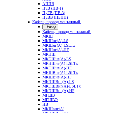
АППВ
ПуВ (ПВ-1)
ПуГВ (ПВ-3)
ПуВВ (ПБПП)
Кабель, провод монтажный
Назад
Кабель, провод монтажный
МКШ
МКШнг(А)-LS
МКШнг(А)-LSLTx
МКШнг(А)-HF
МКЭШ
МКЭШнг(А)-LS
МКЭШнг(А)-LSLTx
МКЭШнг(А)-HF
МКШВнг(A)-LSLTx
МКШВнг(А)-HF
МКЭШВнг(А)-LS
МКЭШВнг(A)-LSLTx
МКЭШВнг(А)-HF
МГШВ
МГШВЭ
НВ
МКШвнг(А)