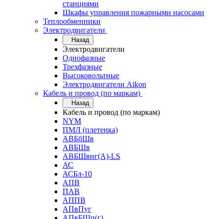
станциями
Шкафы управления пожарными насосами
Теплообменники
Электродвигатели
Назад
Электродвигатели
Однофазные
Трехфазные
Высоковольтные
Электродвигатели Aikon
Кабель и провод (по маркам)
Назад
Кабель и провод (по маркам)
NYM
ПМЛ (плетенка)
АВБбШв
АВБШв
АВБШвнг(А)-LS
АС
АСБл-10
АПВ
ПАВ
АППВ
АПвПуг
АПвБШп(г)