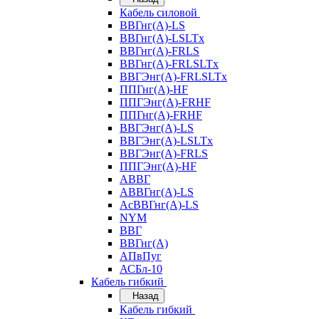
Кабель силовой
ВВГнг(А)-LS
ВВГнг(А)-LSLTx
ВВГнг(А)-FRLS
ВВГнг(А)-FRLSLTx
ВВГЭнг(А)-FRLSLTx
ППГнг(А)-HF
ППГЭнг(А)-FRHF
ППГнг(А)-FRHF
ВВГЭнг(А)-LS
ВВГЭнг(А)-LSLTx
ВВГЭнг(А)-FRLS
ППГЭнг(А)-HF
АВВГ
АВВГнг(А)-LS
АсВВГнг(А)-LS
NYM
ВВГ
ВВГнг(А)
АПвПуг
АСБл-10
Кабель гибкий
Назад
Кабель гибкий