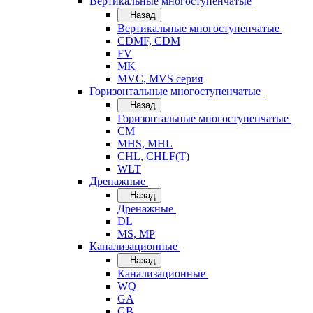
Вертикальные многоступенчатые
Назад
Вертикальные многоступенчатые
CDMF, CDM
FV
MK
MVC, MVS серия
Горизонтальные многоступенчатые
Назад
Горизонтальные многоступенчатые
CM
MHS, MHL
CHL, CHLF(T)
WLT
Дренажные
Назад
Дренажные
DL
MS, MP
Канализационные
Назад
Канализационные
WQ
GA
GB