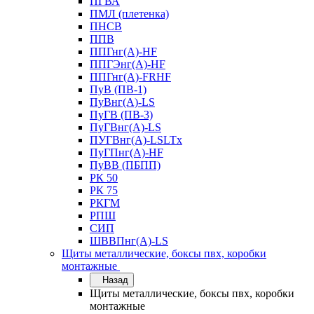
ПГВА
ПМЛ (плетенка)
ПНСВ
ППВ
ППГнг(А)-HF
ППГЭнг(А)-HF
ППГнг(А)-FRHF
ПуВ (ПВ-1)
ПуВнг(А)-LS
ПуГВ (ПВ-3)
ПуГВнг(А)-LS
ПУГВнг(А)-LSLTx
ПуГПнг(А)-HF
ПуВВ (ПБПП)
РК 50
РК 75
РКГМ
РПШ
СИП
ШВВПнг(А)-LS
Щиты металлические, боксы пвх, коробки
монтажные
Назад
Щиты металлические, боксы пвх, коробки
монтажные