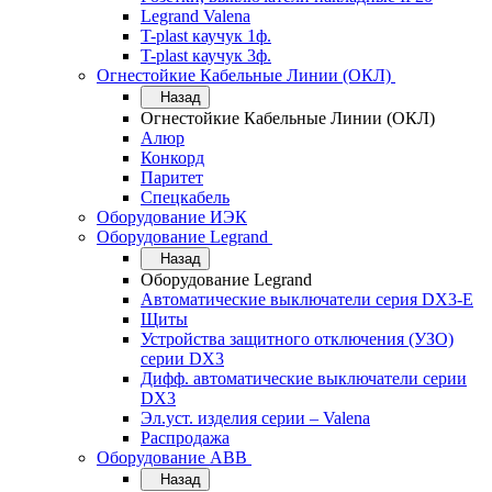
Legrand Valena
T-plast каучук 1ф.
T-plast каучук 3ф.
Огнестойкие Кабельные Линии (ОКЛ)
Назад
Огнестойкие Кабельные Линии (ОКЛ)
Алюр
Конкорд
Паритет
Спецкабель
Оборудование ИЭК
Оборудование Legrand
Назад
Оборудование Legrand
Автоматические выключатели серия DX3-E
Щиты
Устройства защитного отключения (УЗО)
серии DX3
Дифф. автоматические выключатели серии
DX3
Эл.уст. изделия серии – Valena
Распродажа
Оборудование АВВ
Назад