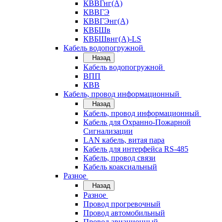
КВВГнг(А)
КВВГЭ
КВВГЭнг(А)
КВБШв
КВБШвнг(А)-LS
Кабель водопогружной
Назад
Кабель водопогружной
ВПП
КВВ
Кабель, провод информационный
Назад
Кабель, провод информационный
Кабель для Охранно-Пожарной
Сигнализации
LAN кабель, витая пара
Кабель для интерфейса RS-485
Кабель, провод связи
Кабель коаксиальный
Разное
Назад
Разное
Провод прогревочный
Провод автомобильный
Провод авиационный