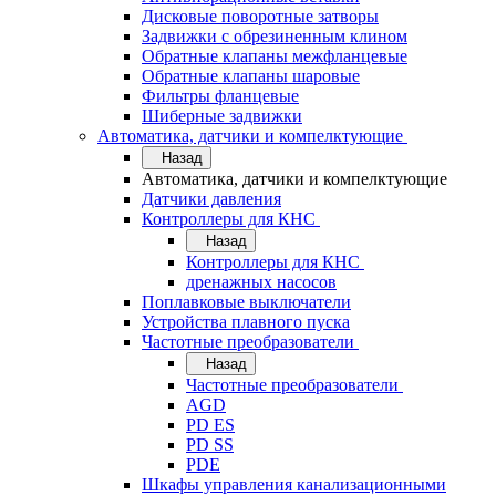
Дисковые поворотные затворы
Задвижки с обрезиненным клином
Обратные клапаны межфланцевые
Обратные клапаны шаровые
Фильтры фланцевые
Шиберные задвижки
Автоматика, датчики и компелктующие
Назад
Автоматика, датчики и компелктующие
Датчики давления
Контроллеры для КНС
Назад
Контроллеры для КНС
дренажных насосов
Поплавковые выключатели
Устройства плавного пуска
Частотные преобразователи
Назад
Частотные преобразователи
AGD
PD ES
PD SS
PDE
Шкафы управления канализационными