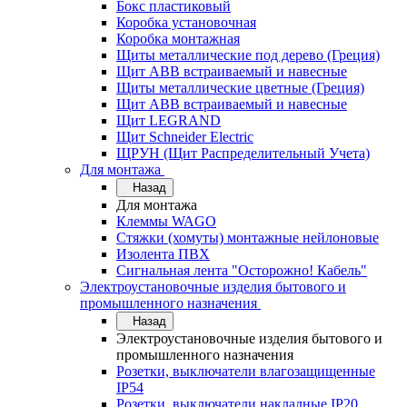
Бокс пластиковый
Коробка установочная
Коробка монтажная
Щиты металлические под дерево (Греция)
Щит ABB встраиваемый и навесные
Щиты металлические цветные (Греция)
Щит ABB встраиваемый и навесные
Щит LEGRAND
Щит Schneider Electric
ЩРУН (Щит Распределительный Учета)
Для монтажа
Назад
Для монтажа
Клеммы WAGO
Стяжки (хомуты) монтажные нейлоновые
Изолента ПВХ
Сигнальная лента "Осторожно! Кабель"
Электроустановочные изделия бытового и
промышленного назначения
Назад
Электроустановочные изделия бытового и
промышленного назначения
Розетки, выключатели влагозащищенные
IP54
Розетки, выключатели накладные IP20