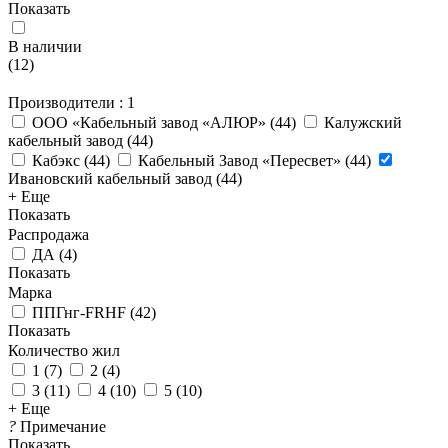
Показать
В наличии
(
12
)
Производители
: 1
ООО «Кабельный завод «АЛЮР»
(
44
)
Калужский
кабельный завод
(
44
)
Кабэкс
(
44
)
Кабельный Завод «Пересвет»
(
44
)
Ивановский кабельный завод
(
44
)
+ Еще
Показать
Распродажа
ДА
(
4
)
Показать
Марка
ППГнг-FRHF
(
42
)
Показать
Количество жил
1
(
7
)
2
(
4
)
3
(
11
)
4
(
10
)
5
(
10
)
+ Еще
?
Примечание
Показать