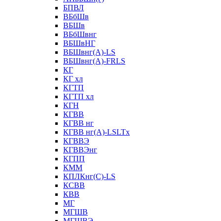
БПВЛ
ВБбШв
ВБШв
ВБбШвнг
ВБШвНГ
ВБШвнг(А)-LS
ВБШвнг(А)-FRLS
КГ
КГ хл
КГТП
КГТП хл
КГН
КГВВ
КГВВ нг
КГВВ нг(А)-LSLTx
КГВВЭ
КГВВЭнг
КГПП
КММ
КПЛКнг(C)-LS
КСВВ
КВВ
МГ
МГШВ
МГШВЭ