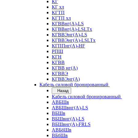
КГ
КГ хл
КГТП
КГТП хл
КГВВнг(А)-LS
КГВВнг(А)-LSLTx
КГВВЭнг(А)-LS
КГВВЭнг(А)-LSLTx
КГППнг(А)-HF
РПШ
КГН
КГВВ
КГВВ нг(А)
КГВВЭ
КГВВЭнг(А)
Кабель силовой бронированный
Назад
Кабель силовой бронированный
АВБШв
АВБШвнг(А)-LS
ВБШв
ВБШвнг(А)-LS
ВБШвнг(А)-FRLS
АВБбШв
ВБбШв