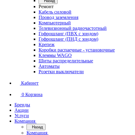
Назад
Ремонт
Кабель силовой
Провод заземления
Компьютерный
Телевизионный радиочастотный
Гофрошланг (ПВХ с зондом)
Гофрошланг (ПНД с зондом)
Крепеж
Коробки распаечные - установочные
Клеммы WAGO
Щиты распределительные
Автоматы
Розетки выключатели
Кабинет
0
Корзина
Бренды
Акции
Услуги
Компания
Назад
Компания