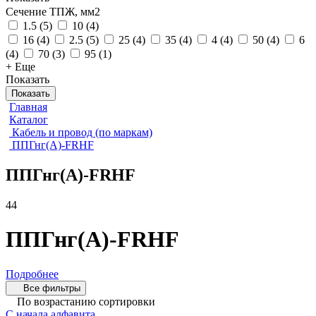
Сечение ТПЖ, мм2
1.5
(
5
)
10
(
4
)
16
(
4
)
2.5
(
5
)
25
(
4
)
35
(
4
)
4
(
4
)
50
(
4
)
6
(
4
)
70
(
3
)
95
(
1
)
+ Еще
Показать
Показать
Главная
Каталог
Кабель и провод (по маркам)
ППГнг(А)-FRHF
ППГнг(А)-FRHF
44
ППГнг(А)-FRHF
Подробнее
Все фильтры
По возрастанию сортировки
С начала алфавита