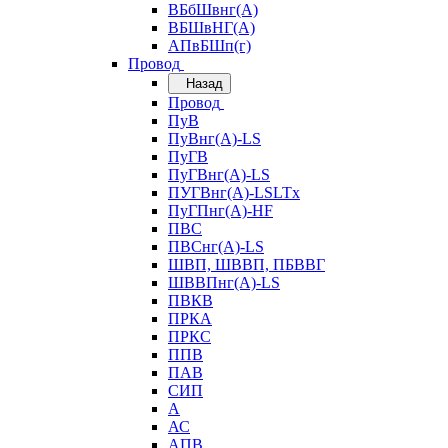
ВБбШвнг(А)
ВБШвНГ(А)
АПвБШп(г)
Провод
Назад
Провод
ПуВ
ПуВнг(А)-LS
ПуГВ
ПуГВнг(А)-LS
ПУГВнг(А)-LSLTx
ПуГПнг(А)-HF
ПВС
ПВСнг(А)-LS
ШВП, ШВВП, ПБВВГ
ШВВПнг(А)-LS
ПВКВ
ПРКА
ПРКС
ППВ
ПАВ
СИП
А
АС
АПВ