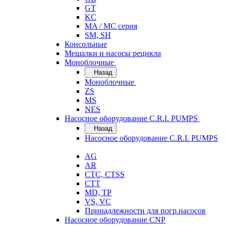
GT
KC
MA / MC серия
SM, SH
Консольные
Мешалки и насосы рецикла
Моноблочные
Назад
Моноблочные
ZS
MS
NES
Насосное оборудование C.R.I. PUMPS
Назад
Насосное оборудование C.R.I. PUMPS
AG
AR
CTC, CTSS
CTT
MD, TP
VS, VC
Принадлежности для погр.насосов
Насосное оборудование CNP