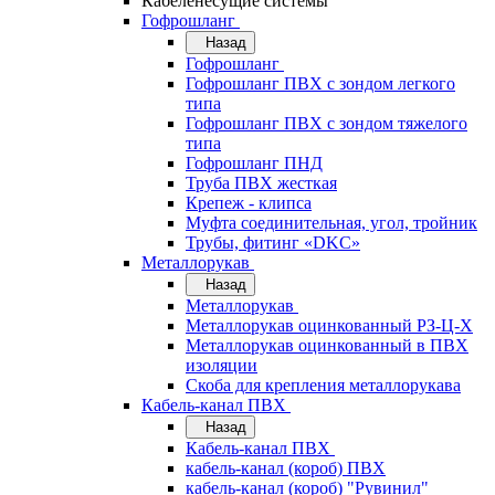
Кабеленесущие системы
Гофрошланг
Назад
Гофрошланг
Гофрошланг ПВХ с зондом легкого
типа
Гофрошланг ПВХ с зондом тяжелого
типа
Гофрошланг ПНД
Труба ПВХ жесткая
Крепеж - клипса
Муфта соединительная, угол, тройник
Трубы, фитинг «DKC»
Металлорукав
Назад
Металлорукав
Металлорукав оцинкованный РЗ-Ц-Х
Металлорукав оцинкованный в ПВХ
изоляции
Скоба для крепления металлорукава
Кабель-канал ПВХ
Назад
Кабель-канал ПВХ
кабель-канал (короб) ПВХ
кабель-канал (короб) "Рувинил"