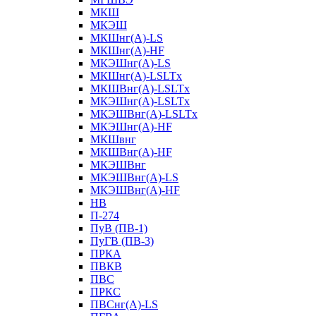
МКШ
МКЭШ
МКШнг(А)-LS
МКШнг(А)-HF
МКЭШнг(А)-LS
МКШнг(А)-LSLTx
МКШВнг(A)-LSLTx
МКЭШнг(А)-LSLTx
МКЭШВнг(A)-LSLTx
МКЭШнг(А)-HF
МКШвнг
МКШВнг(А)-HF
МКЭШВнг
МКЭШВнг(А)-LS
МКЭШВнг(А)-HF
НВ
П-274
ПуВ (ПВ-1)
ПуГВ (ПВ-3)
ПРКА
ПВКВ
ПВС
ПРКС
ПВСнг(А)-LS