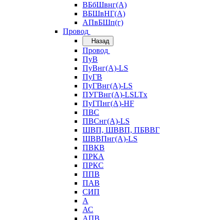
ВБбШвнг(А)
ВБШвНГ(А)
АПвБШп(г)
Провод
Назад
Провод
ПуВ
ПуВнг(А)-LS
ПуГВ
ПуГВнг(А)-LS
ПУГВнг(А)-LSLTx
ПуГПнг(А)-HF
ПВС
ПВСнг(А)-LS
ШВП, ШВВП, ПБВВГ
ШВВПнг(А)-LS
ПВКВ
ПРКА
ПРКС
ППВ
ПАВ
СИП
А
АС
АПВ