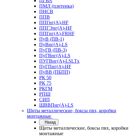
ПГВА
ПМЛ (плетенка)
ПНСВ
ППВ
ППГнг(А)-HF
ППГЭнг(А)-HF
ППГнг(А)-FRHF
ПуВ (ПВ-1)
ПуВнг(А)-LS
ПуГВ (ПВ-3)
ПуГВнг(А)-LS
ПУГВнг(А)-LSLTx
ПуГПнг(А)-HF
ПуВВ (ПБПП)
РК 50
РК 75
РКГМ
РПШ
СИП
ШВВПнг(А)-LS
Щиты металлические, боксы пвх, коробки
монтажные
Назад
Щиты металлические, боксы пвх, коробки
монтажные