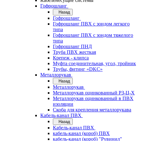
Кабеленесущие системы
Гофрошланг
Назад
Гофрошланг
Гофрошланг ПВХ с зондом легкого
типа
Гофрошланг ПВХ с зондом тяжелого
типа
Гофрошланг ПНД
Труба ПВХ жесткая
Крепеж - клипса
Муфта соединительная, угол, тройник
Трубы, фитинг «DKC»
Металлорукав
Назад
Металлорукав
Металлорукав оцинкованный РЗ-Ц-Х
Металлорукав оцинкованный в ПВХ
изоляции
Скоба для крепления металлорукава
Кабель-канал ПВХ
Назад
Кабель-канал ПВХ
кабель-канал (короб) ПВХ
кабель-канал (короб) "Рувинил"