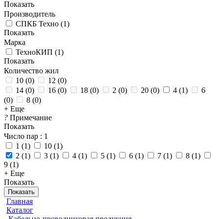
Показать
Производитель
СПКБ Техно
(
1
)
Показать
Марка
ТехноКИП
(
1
)
Показать
Количество жил
10
(
0
)
12
(
0
)
14
(
0
)
16
(
0
)
18
(
0
)
2
(
0
)
20
(
0
)
4
(
1
)
6
(
0
)
8
(
0
)
+ Еще
?
Примечание
Показать
Число пар
: 1
1
(
1
)
10
(
1
)
2
(
1
)
3
(
1
)
4
(
1
)
5
(
1
)
6
(
1
)
7
(
1
)
8
(
1
)
9
(
1
)
+ Еще
Показать
Показать
Главная
Каталог
Кабельно-проводниковая продукция