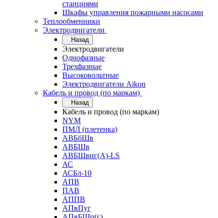
станциями
Шкафы управления пожарными насосами
Теплообменники
Электродвигатели
Назад
Электродвигатели
Однофазные
Трехфазные
Высоковольтные
Электродвигатели Aikon
Кабель и провод (по маркам)
Назад
Кабель и провод (по маркам)
NYM
ПМЛ (плетенка)
АВБбШв
АВБШв
АВБШвнг(А)-LS
АС
АСБл-10
АПВ
ПАВ
АППВ
АПвПуг
АПвБШп(г)