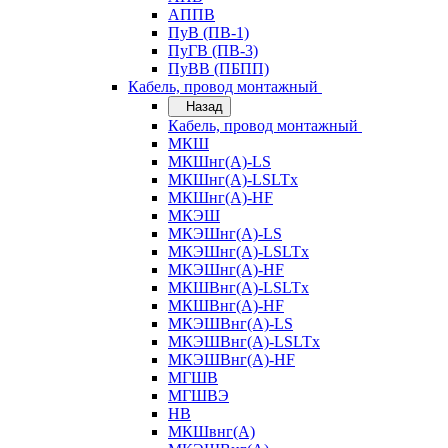
АППВ
ПуВ (ПВ-1)
ПуГВ (ПВ-3)
ПуВВ (ПБПП)
Кабель, провод монтажный
Назад
Кабель, провод монтажный
МКШ
МКШнг(А)-LS
МКШнг(А)-LSLTx
МКШнг(А)-HF
МКЭШ
МКЭШнг(А)-LS
МКЭШнг(А)-LSLTx
МКЭШнг(А)-HF
МКШВнг(A)-LSLTx
МКШВнг(А)-HF
МКЭШВнг(А)-LS
МКЭШВнг(A)-LSLTx
МКЭШВнг(А)-HF
МГШВ
МГШВЭ
НВ
МКШвнг(А)