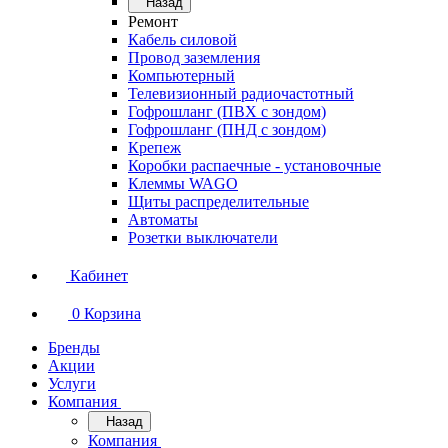
Назад
Ремонт
Кабель силовой
Провод заземления
Компьютерный
Телевизионный радиочастотный
Гофрошланг (ПВХ с зондом)
Гофрошланг (ПНД с зондом)
Крепеж
Коробки распаечные - установочные
Клеммы WAGO
Щиты распределительные
Автоматы
Розетки выключатели
Кабинет
0
Корзина
Бренды
Акции
Услуги
Компания
Назад
Компания