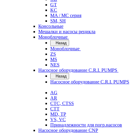
GT
KC
MA / MC серия
SM, SH
Консольные
Мешалки и насосы рецикла
Моноблочные
Назад
Моноблочные
ZS
MS
NES
Насосное оборудование C.R.I. PUMPS
Назад
Насосное оборудование C.R.I. PUMPS
AG
AR
CTC, CTSS
CTT
MD, TP
VS, VC
Принадлежности для погр.насосов
Насосное оборудование CNP