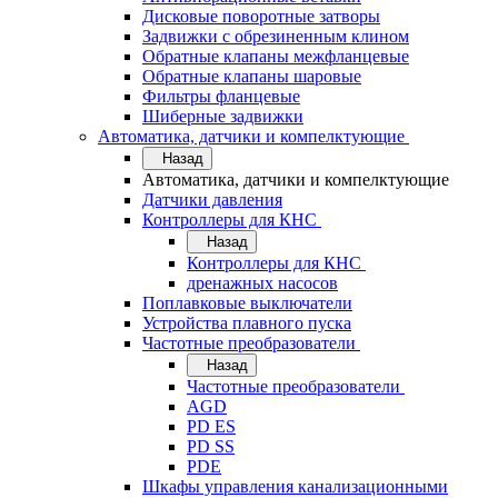
Дисковые поворотные затворы
Задвижки с обрезиненным клином
Обратные клапаны межфланцевые
Обратные клапаны шаровые
Фильтры фланцевые
Шиберные задвижки
Автоматика, датчики и компелктующие
Назад
Автоматика, датчики и компелктующие
Датчики давления
Контроллеры для КНС
Назад
Контроллеры для КНС
дренажных насосов
Поплавковые выключатели
Устройства плавного пуска
Частотные преобразователи
Назад
Частотные преобразователи
AGD
PD ES
PD SS
PDE
Шкафы управления канализационными