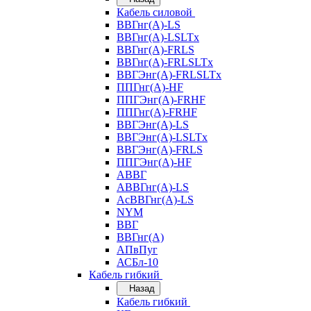
Кабель силовой
ВВГнг(А)-LS
ВВГнг(А)-LSLTx
ВВГнг(А)-FRLS
ВВГнг(А)-FRLSLTx
ВВГЭнг(А)-FRLSLTx
ППГнг(А)-HF
ППГЭнг(А)-FRHF
ППГнг(А)-FRHF
ВВГЭнг(А)-LS
ВВГЭнг(А)-LSLTx
ВВГЭнг(А)-FRLS
ППГЭнг(А)-HF
АВВГ
АВВГнг(А)-LS
АсВВГнг(А)-LS
NYM
ВВГ
ВВГнг(А)
АПвПуг
АСБл-10
Кабель гибкий
Назад
Кабель гибкий