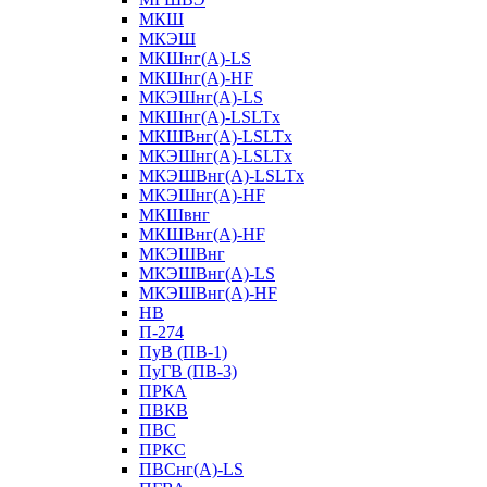
МКШ
МКЭШ
МКШнг(А)-LS
МКШнг(А)-HF
МКЭШнг(А)-LS
МКШнг(А)-LSLTx
МКШВнг(A)-LSLTx
МКЭШнг(А)-LSLTx
МКЭШВнг(A)-LSLTx
МКЭШнг(А)-HF
МКШвнг
МКШВнг(А)-HF
МКЭШВнг
МКЭШВнг(А)-LS
МКЭШВнг(А)-HF
НВ
П-274
ПуВ (ПВ-1)
ПуГВ (ПВ-3)
ПРКА
ПВКВ
ПВС
ПРКС
ПВСнг(А)-LS