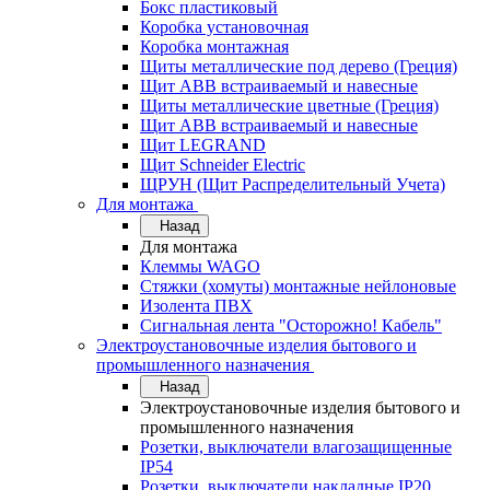
Бокс пластиковый
Коробка установочная
Коробка монтажная
Щиты металлические под дерево (Греция)
Щит ABB встраиваемый и навесные
Щиты металлические цветные (Греция)
Щит ABB встраиваемый и навесные
Щит LEGRAND
Щит Schneider Electric
ЩРУН (Щит Распределительный Учета)
Для монтажа
Назад
Для монтажа
Клеммы WAGO
Стяжки (хомуты) монтажные нейлоновые
Изолента ПВХ
Сигнальная лента "Осторожно! Кабель"
Электроустановочные изделия бытового и
промышленного назначения
Назад
Электроустановочные изделия бытового и
промышленного назначения
Розетки, выключатели влагозащищенные
IP54
Розетки, выключатели накладные IP20