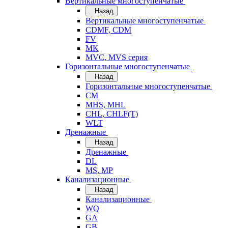
Вертикальные многоступенчатые
Назад
Вертикальные многоступенчатые
CDMF, CDM
FV
MK
MVC, MVS серия
Горизонтальные многоступенчатые
Назад
Горизонтальные многоступенчатые
CM
MHS, MHL
CHL, CHLF(T)
WLT
Дренажные
Назад
Дренажные
DL
MS, MP
Канализационные
Назад
Канализационные
WQ
GA
GB