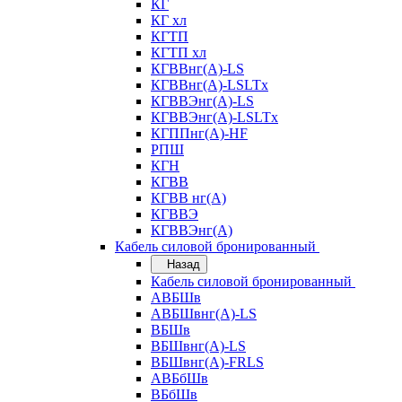
КГ
КГ хл
КГТП
КГТП хл
КГВВнг(А)-LS
КГВВнг(А)-LSLTx
КГВВЭнг(А)-LS
КГВВЭнг(А)-LSLTx
КГППнг(А)-HF
РПШ
КГН
КГВВ
КГВВ нг(А)
КГВВЭ
КГВВЭнг(А)
Кабель силовой бронированный
Назад
Кабель силовой бронированный
АВБШв
АВБШвнг(А)-LS
ВБШв
ВБШвнг(А)-LS
ВБШвнг(А)-FRLS
АВБбШв
ВБбШв