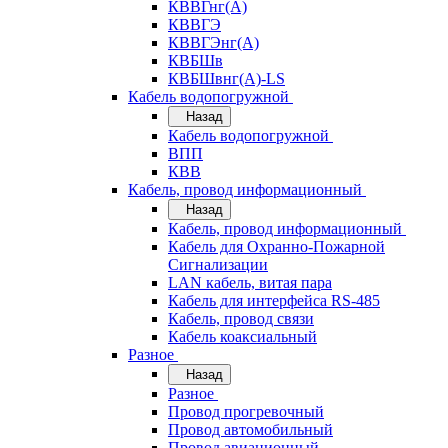
КВВГнг(А)
КВВГЭ
КВВГЭнг(А)
КВБШв
КВБШвнг(А)-LS
Кабель водопогружной
Назад
Кабель водопогружной
ВПП
КВВ
Кабель, провод информационный
Назад
Кабель, провод информационный
Кабель для Охранно-Пожарной
Сигнализации
LAN кабель, витая пара
Кабель для интерфейса RS-485
Кабель, провод связи
Кабель коаксиальный
Разное
Назад
Разное
Провод прогревочный
Провод автомобильный
Провод авиационный