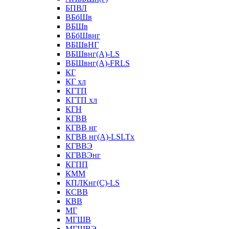
БПВЛ
ВБбШв
ВБШв
ВБбШвнг
ВБШвНГ
ВБШвнг(А)-LS
ВБШвнг(А)-FRLS
КГ
КГ хл
КГТП
КГТП хл
КГН
КГВВ
КГВВ нг
КГВВ нг(А)-LSLTx
КГВВЭ
КГВВЭнг
КГПП
КММ
КПЛКнг(C)-LS
КСВВ
КВВ
МГ
МГШВ
МГШВЭ