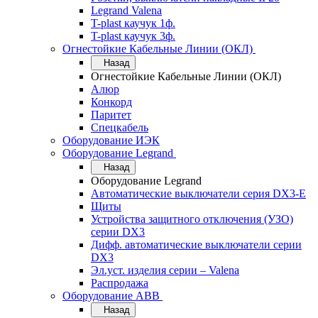
Legrand Valena
T-plast каучук 1ф.
T-plast каучук 3ф.
Огнестойкие Кабельные Линии (ОКЛ)
Назад
Огнестойкие Кабельные Линии (ОКЛ)
Алюр
Конкорд
Паритет
Спецкабель
Оборудование ИЭК
Оборудование Legrand
Назад
Оборудование Legrand
Автоматические выключатели серия DX3-E
Щиты
Устройства защитного отключения (УЗО)
серии DX3
Дифф. автоматические выключатели серии
DX3
Эл.уст. изделия серии – Valena
Распродажа
Оборудование АВВ
Назад