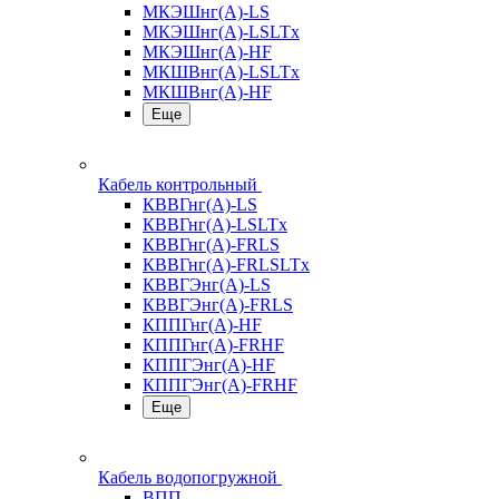
МКЭШнг(А)-LS
МКЭШнг(А)-LSLTx
МКЭШнг(А)-HF
МКШВнг(A)-LSLTx
МКШВнг(А)-HF
Еще
Кабель контрольный
КВВГнг(А)-LS
КВВГнг(А)-LSLTx
КВВГнг(А)-FRLS
КВВГнг(А)-FRLSLTx
КВВГЭнг(А)-LS
КВВГЭнг(А)-FRLS
КППГнг(А)-HF
КППГнг(А)-FRHF
КППГЭнг(А)-HF
КППГЭнг(А)-FRHF
Еще
Кабель водопогружной
ВПП