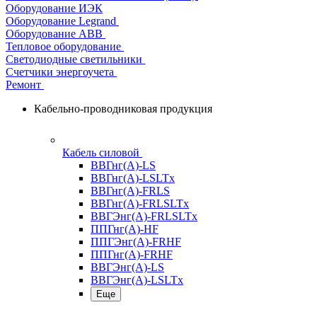
Оборудование ИЭК
Оборудование Legrand
Оборудование АВВ
Тепловое оборудование
Светодиодные светильники
Счетчики энергоучета
Ремонт
Кабельно-проводниковая продукция
Кабель силовой
ВВГнг(А)-LS
ВВГнг(А)-LSLTx
ВВГнг(А)-FRLS
ВВГнг(А)-FRLSLTx
ВВГЭнг(А)-FRLSLTx
ППГнг(А)-HF
ППГЭнг(А)-FRHF
ППГнг(А)-FRHF
ВВГЭнг(А)-LS
ВВГЭнг(А)-LSLTx
Еще