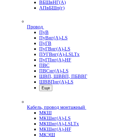
ВБШвНГ(А)
АПвБШп(г)
Провод
ПуВ
ПуВнг(А)-LS
ПуГВ
ПуГВнг(А)-LS
ПУГВнг(А)-LSLTx
ПуГПнг(А)-HF
ПВС
ПВСнг(А)-LS
ШВП, ШВВП, ПБВВГ
ШВВПнг(А)-LS
Еще
Кабель, провод монтажный
МКШ
МКШнг(А)-LS
МКШнг(А)-LSLTx
МКШнг(А)-HF
МКЭШ