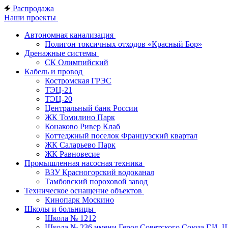
Распродажа
Наши проекты
Автономная канализация
Полигон токсичных отходов «Красный Бор»
Дренажные системы
СК Олимпийский
Кабель и провод
Костромская ГРЭС
ТЭЦ-21
ТЭЦ-20
Центральный банк России
ЖК Томилино Парк
Конаково Ривер Клаб
Коттеджный поселок Французский квартал
ЖК Саларьево Парк
ЖК Равновесие
Промышленная насосная техника
ВЗУ Красногорский водоканал
Тамбовский пороховой завод
Техническое оснащение объектов
Кинопарк Москино
Школы и больницы
Школа № 1212
Школа № 236 имени Героя Советского Союза Г.И. 