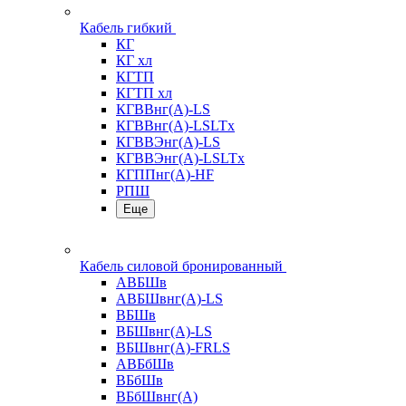
Кабель гибкий
КГ
КГ хл
КГТП
КГТП хл
КГВВнг(А)-LS
КГВВнг(А)-LSLTx
КГВВЭнг(А)-LS
КГВВЭнг(А)-LSLTx
КГППнг(А)-HF
РПШ
Еще
Кабель силовой бронированный
АВБШв
АВБШвнг(А)-LS
ВБШв
ВБШвнг(А)-LS
ВБШвнг(А)-FRLS
АВБбШв
ВБбШв
ВБбШвнг(А)