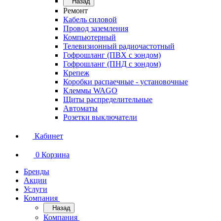
Назад
Ремонт
Кабель силовой
Провод заземления
Компьютерный
Телевизионный радиочастотный
Гофрошланг (ПВХ с зондом)
Гофрошланг (ПНД с зондом)
Крепеж
Коробки распаечные - установочные
Клеммы WAGO
Щиты распределительные
Автоматы
Розетки выключатели
Кабинет
0
Корзина
Бренды
Акции
Услуги
Компания
Назад
Компания