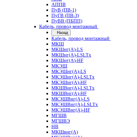
АППВ
ПуВ (ПВ-1)
ПуГВ (ПВ-3)
ПуВВ (ПБПП)
Кабель, провод монтажный
Назад
Кабель, провод монтажный
МКШ
МКШнг(А)-LS
МКШнг(А)-LSLTx
МКШнг(А)-HF
МКЭШ
МКЭШнг(А)-LS
МКЭШнг(А)-LSLTx
МКЭШнг(А)-HF
МКШВнг(A)-LSLTx
МКШВнг(А)-HF
МКЭШВнг(А)-LS
МКЭШВнг(A)-LSLTx
МКЭШВнг(А)-HF
МГШВ
МГШВЭ
НВ
МКШвнг(А)