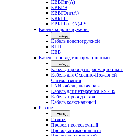
КВВГнг(А)
КВВГЭ
КВВГЭнг(А)
КВБШв
КВБШвнг(А)-LS
Кабель водопогружной
Назад
Кабель водопогружной
ВПП
КВВ
Кабель, провод информационный
Назад
Кабель, провод информационный
Кабель для Охранно-Пожарной
Сигнализации
LAN кабель, витая пара
Кабель для интерфейса RS-485
Кабель, провод связи
Кабель коаксиальный
Разное
Назад
Разное
Провод прогревочный
Провод автомобильный
Провод авиационный