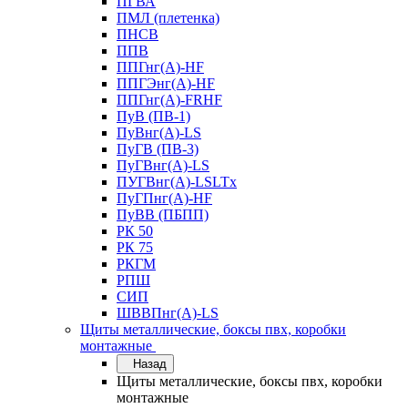
ПГВА
ПМЛ (плетенка)
ПНСВ
ППВ
ППГнг(А)-HF
ППГЭнг(А)-HF
ППГнг(А)-FRHF
ПуВ (ПВ-1)
ПуВнг(А)-LS
ПуГВ (ПВ-3)
ПуГВнг(А)-LS
ПУГВнг(А)-LSLTx
ПуГПнг(А)-HF
ПуВВ (ПБПП)
РК 50
РК 75
РКГМ
РПШ
СИП
ШВВПнг(А)-LS
Щиты металлические, боксы пвх, коробки
монтажные
Назад
Щиты металлические, боксы пвх, коробки
монтажные