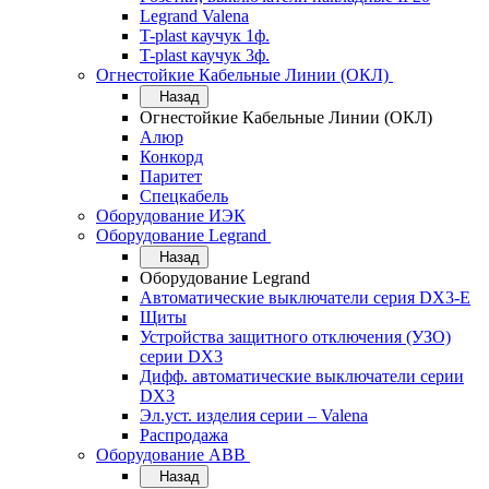
Legrand Valena
T-plast каучук 1ф.
T-plast каучук 3ф.
Огнестойкие Кабельные Линии (ОКЛ)
Назад
Огнестойкие Кабельные Линии (ОКЛ)
Алюр
Конкорд
Паритет
Спецкабель
Оборудование ИЭК
Оборудование Legrand
Назад
Оборудование Legrand
Автоматические выключатели серия DX3-E
Щиты
Устройства защитного отключения (УЗО)
серии DX3
Дифф. автоматические выключатели серии
DX3
Эл.уст. изделия серии – Valena
Распродажа
Оборудование АВВ
Назад