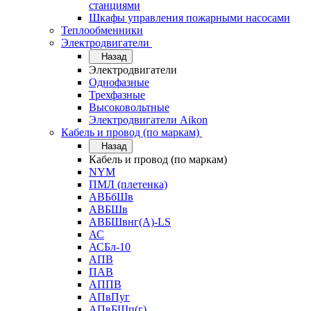
станциями
Шкафы управления пожарными насосами
Теплообменники
Электродвигатели
Назад
Электродвигатели
Однофазные
Трехфазные
Высоковольтные
Электродвигатели Aikon
Кабель и провод (по маркам)
Назад
Кабель и провод (по маркам)
NYM
ПМЛ (плетенка)
АВБбШв
АВБШв
АВБШвнг(А)-LS
АС
АСБл-10
АПВ
ПАВ
АППВ
АПвПуг
АПвБШп(г)