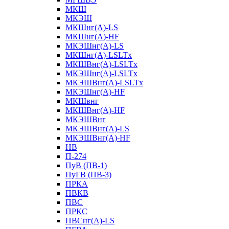
МКШ
МКЭШ
МКШнг(А)-LS
МКШнг(А)-HF
МКЭШнг(А)-LS
МКШнг(А)-LSLTx
МКШВнг(A)-LSLTx
МКЭШнг(А)-LSLTx
МКЭШВнг(A)-LSLTx
МКЭШнг(А)-HF
МКШвнг
МКШВнг(А)-HF
МКЭШВнг
МКЭШВнг(А)-LS
МКЭШВнг(А)-HF
НВ
П-274
ПуВ (ПВ-1)
ПуГВ (ПВ-3)
ПРКА
ПВКВ
ПВС
ПРКС
ПВСнг(А)-LS