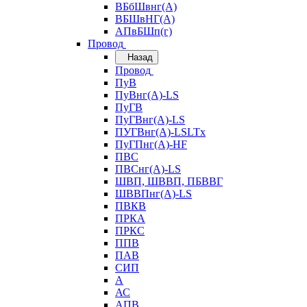
ВБбШвнг(А)
ВБШвНГ(А)
АПвБШп(г)
Провод
Назад
Провод
ПуВ
ПуВнг(А)-LS
ПуГВ
ПуГВнг(А)-LS
ПУГВнг(А)-LSLTx
ПуГПнг(А)-HF
ПВС
ПВСнг(А)-LS
ШВП, ШВВП, ПБВВГ
ШВВПнг(А)-LS
ПВКВ
ПРКА
ПРКС
ППВ
ПАВ
СИП
А
АС
АПВ