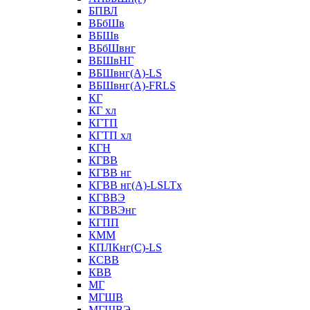
БПВЛ
ВБбШв
ВБШв
ВБбШвнг
ВБШвНГ
ВБШвнг(А)-LS
ВБШвнг(А)-FRLS
КГ
КГ хл
КГТП
КГТП хл
КГН
КГВВ
КГВВ нг
КГВВ нг(А)-LSLTx
КГВВЭ
КГВВЭнг
КГПП
КММ
КПЛКнг(C)-LS
КСВВ
КВВ
МГ
МГШВ
МГШВЭ