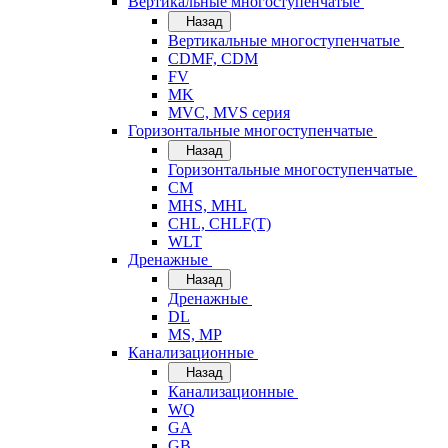
Вертикальные многоступенчатые
Назад
Вертикальные многоступенчатые
CDMF, CDM
FV
MK
MVC, MVS серия
Горизонтальные многоступенчатые
Назад
Горизонтальные многоступенчатые
CM
MHS, MHL
CHL, CHLF(T)
WLT
Дренажные
Назад
Дренажные
DL
MS, MP
Канализационные
Назад
Канализационные
WQ
GA
GB