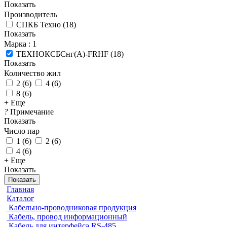
Показать
Производитель
СПКБ Техно
(
18
)
Показать
Марка
: 1
ТЕХНОКСБСнг(A)-FRHF
(
18
)
Показать
Количество жил
2
(
6
)
4
(
6
)
8
(
6
)
+ Еще
?
Примечание
Показать
Число пар
1
(
6
)
2
(
6
)
4
(
6
)
+ Еще
Показать
Показать
Главная
Каталог
Кабельно-проводниковая продукция
Кабель, провод информационный
Кабель для интерфейса RS-485