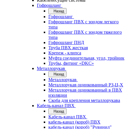
Кабеленесущие системы
Гофрошланг
Назад
Гофрошланг
Гофрошланг ПВХ с зондом легкого
типа
Гофрошланг ПВХ с зондом тяжелого
типа
Гофрошланг ПНД
Труба ПВХ жесткая
Крепеж - клипса
Муфта соединительная, угол, тройник
Трубы, фитинг «DKC»
Металлорукав
Назад
Металлорукав
Металлорукав оцинкованный РЗ-Ц-Х
Металлорукав оцинкованный в ПВХ
изоляции
Скоба для крепления металлорукава
Кабель-канал ПВХ
Назад
Кабель-канал ПВХ
кабель-канал (короб) ПВХ
кабель-канал (короб) "Рувинил"