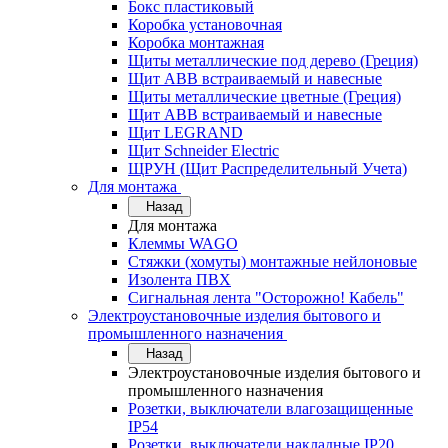
Бокс пластиковый
Коробка установочная
Коробка монтажная
Щиты металлические под дерево (Греция)
Щит ABB встраиваемый и навесные
Щиты металлические цветные (Греция)
Щит ABB встраиваемый и навесные
Щит LEGRAND
Щит Schneider Electric
ЩРУН (Щит Распределительный Учета)
Для монтажа
Назад
Для монтажа
Клеммы WAGO
Стяжки (хомуты) монтажные нейлоновые
Изолента ПВХ
Сигнальная лента "Осторожно! Кабель"
Электроустановочные изделия бытового и
промышленного назначения
Назад
Электроустановочные изделия бытового и
промышленного назначения
Розетки, выключатели влагозащищенные
IP54
Розетки, выключатели накладные IP20