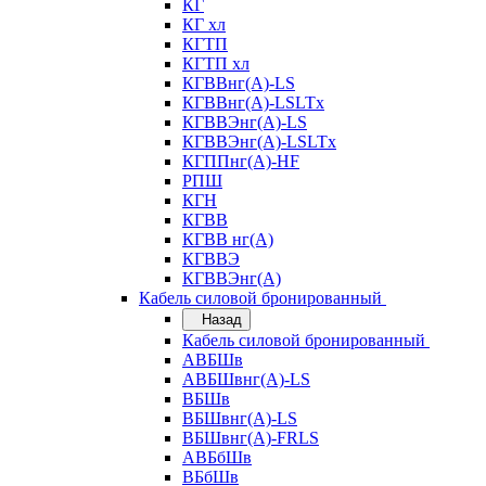
КГ
КГ хл
КГТП
КГТП хл
КГВВнг(А)-LS
КГВВнг(А)-LSLTx
КГВВЭнг(А)-LS
КГВВЭнг(А)-LSLTx
КГППнг(А)-HF
РПШ
КГН
КГВВ
КГВВ нг(А)
КГВВЭ
КГВВЭнг(А)
Кабель силовой бронированный
Назад
Кабель силовой бронированный
АВБШв
АВБШвнг(А)-LS
ВБШв
ВБШвнг(А)-LS
ВБШвнг(А)-FRLS
АВБбШв
ВБбШв