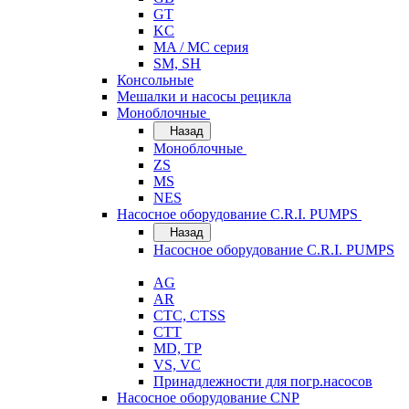
GT
KC
MA / MC серия
SM, SH
Консольные
Мешалки и насосы рецикла
Моноблочные
Назад
Моноблочные
ZS
MS
NES
Насосное оборудование C.R.I. PUMPS
Назад
Насосное оборудование C.R.I. PUMPS
AG
AR
CTC, CTSS
CTT
MD, TP
VS, VC
Принадлежности для погр.насосов
Насосное оборудование CNP