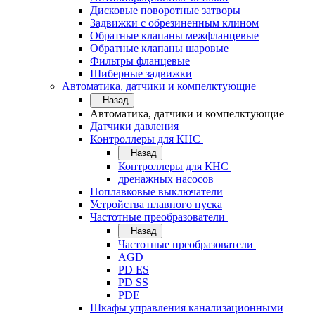
Дисковые поворотные затворы
Задвижки с обрезиненным клином
Обратные клапаны межфланцевые
Обратные клапаны шаровые
Фильтры фланцевые
Шиберные задвижки
Автоматика, датчики и компелктующие
Назад
Автоматика, датчики и компелктующие
Датчики давления
Контроллеры для КНС
Назад
Контроллеры для КНС
дренажных насосов
Поплавковые выключатели
Устройства плавного пуска
Частотные преобразователи
Назад
Частотные преобразователи
AGD
PD ES
PD SS
PDE
Шкафы управления канализационными