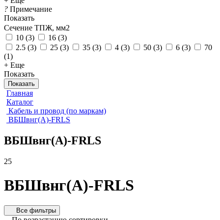
+ Еще
?
Примечание
Показать
Сечение ТПЖ, мм2
10
(
3
)
16
(
3
)
2.5
(
3
)
25
(
3
)
35
(
3
)
4
(
3
)
50
(
3
)
6
(
3
)
70
(
1
)
+ Еще
Показать
Показать
Главная
Каталог
Кабель и провод (по маркам)
ВБШвнг(А)-FRLS
ВБШвнг(А)-FRLS
25
ВБШвнг(А)-FRLS
Все фильтры
По возрастанию сортировки