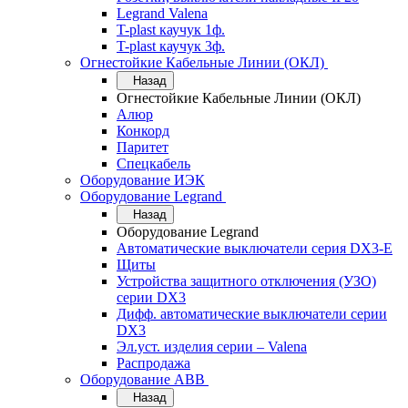
Legrand Valena
T-plast каучук 1ф.
T-plast каучук 3ф.
Огнестойкие Кабельные Линии (ОКЛ)
Назад
Огнестойкие Кабельные Линии (ОКЛ)
Алюр
Конкорд
Паритет
Спецкабель
Оборудование ИЭК
Оборудование Legrand
Назад
Оборудование Legrand
Автоматические выключатели серия DX3-E
Щиты
Устройства защитного отключения (УЗО)
серии DX3
Дифф. автоматические выключатели серии
DX3
Эл.уст. изделия серии – Valena
Распродажа
Оборудование АВВ
Назад