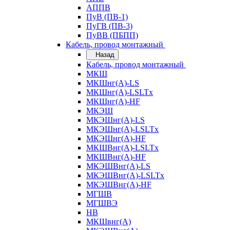
АППВ
ПуВ (ПВ-1)
ПуГВ (ПВ-3)
ПуВВ (ПБПП)
Кабель, провод монтажный
Назад
Кабель, провод монтажный
МКШ
МКШнг(А)-LS
МКШнг(А)-LSLTx
МКШнг(А)-HF
МКЭШ
МКЭШнг(А)-LS
МКЭШнг(А)-LSLTx
МКЭШнг(А)-HF
МКШВнг(A)-LSLTx
МКШВнг(А)-HF
МКЭШВнг(А)-LS
МКЭШВнг(A)-LSLTx
МКЭШВнг(А)-HF
МГШВ
МГШВЭ
НВ
МКШвнг(А)