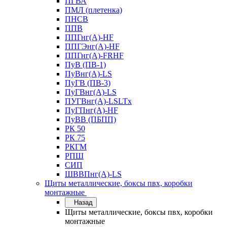
ПГВА
ПМЛ (плетенка)
ПНСВ
ППВ
ППГнг(А)-HF
ППГЭнг(А)-HF
ППГнг(А)-FRHF
ПуВ (ПВ-1)
ПуВнг(А)-LS
ПуГВ (ПВ-3)
ПуГВнг(А)-LS
ПУГВнг(А)-LSLTx
ПуГПнг(А)-HF
ПуВВ (ПБПП)
РК 50
РК 75
РКГМ
РПШ
СИП
ШВВПнг(А)-LS
Щиты металлические, боксы пвх, коробки
монтажные
Назад
Щиты металлические, боксы пвх, коробки
монтажные