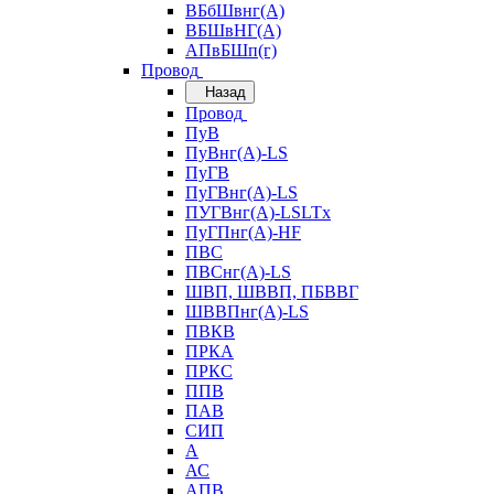
ВБбШвнг(А)
ВБШвНГ(А)
АПвБШп(г)
Провод
Назад
Провод
ПуВ
ПуВнг(А)-LS
ПуГВ
ПуГВнг(А)-LS
ПУГВнг(А)-LSLTx
ПуГПнг(А)-HF
ПВС
ПВСнг(А)-LS
ШВП, ШВВП, ПБВВГ
ШВВПнг(А)-LS
ПВКВ
ПРКА
ПРКС
ППВ
ПАВ
СИП
А
АС
АПВ