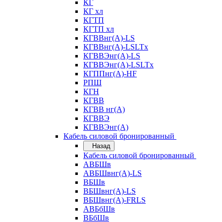
КГ
КГ хл
КГТП
КГТП хл
КГВВнг(А)-LS
КГВВнг(А)-LSLTx
КГВВЭнг(А)-LS
КГВВЭнг(А)-LSLTx
КГППнг(А)-HF
РПШ
КГН
КГВВ
КГВВ нг(А)
КГВВЭ
КГВВЭнг(А)
Кабель силовой бронированный
Назад
Кабель силовой бронированный
АВБШв
АВБШвнг(А)-LS
ВБШв
ВБШвнг(А)-LS
ВБШвнг(А)-FRLS
АВБбШв
ВБбШв