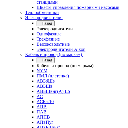
станциями
Шкафы управления пожарными насосами
Теплообменники
Электродвигатели
Назад
Электродвигатели
Однофазные
Трехфазные
Высоковольтные
Электродвигатели Aikon
Кабель и провод (по маркам)
Назад
Кабель и провод (по маркам)
NYM
ПМЛ (плетенка)
АВБбШв
АВБШв
АВБШвнг(А)-LS
АС
АСБл-10
АПВ
ПАВ
АППВ
АПвПуг
АПвБШп(г)