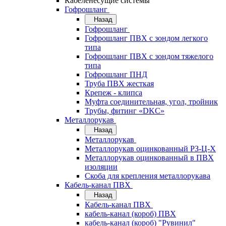
Кабеленесущие системы
Гофрошланг
Назад
Гофрошланг
Гофрошланг ПВХ с зондом легкого
типа
Гофрошланг ПВХ с зондом тяжелого
типа
Гофрошланг ПНД
Труба ПВХ жесткая
Крепеж - клипса
Муфта соединительная, угол, тройник
Трубы, фитинг «DKC»
Металлорукав
Назад
Металлорукав
Металлорукав оцинкованный РЗ-Ц-Х
Металлорукав оцинкованный в ПВХ
изоляции
Скоба для крепления металлорукава
Кабель-канал ПВХ
Назад
Кабель-канал ПВХ
кабель-канал (короб) ПВХ
кабель-канал (короб) "Рувинил"