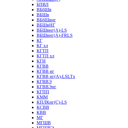
БПВЛ
ВБбШв
ВБШв
ВБбШвнг
ВБШвНГ
ВБШвнг(А)-LS
ВБШвнг(А)-FRLS
КГ
КГ хл
КГТП
КГТП хл
КГН
КГВВ
КГВВ нг
КГВВ нг(А)-LSLTx
КГВВЭ
КГВВЭнг
КГПП
КММ
КПЛКнг(C)-LS
КСВВ
КВВ
МГ
МГШВ
МГШВЭ