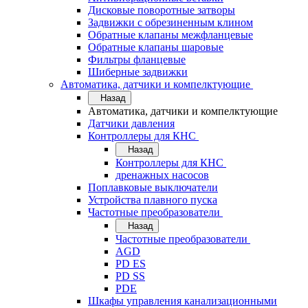
Дисковые поворотные затворы
Задвижки с обрезиненным клином
Обратные клапаны межфланцевые
Обратные клапаны шаровые
Фильтры фланцевые
Шиберные задвижки
Автоматика, датчики и компелктующие
Назад
Автоматика, датчики и компелктующие
Датчики давления
Контроллеры для КНС
Назад
Контроллеры для КНС
дренажных насосов
Поплавковые выключатели
Устройства плавного пуска
Частотные преобразователи
Назад
Частотные преобразователи
AGD
PD ES
PD SS
PDE
Шкафы управления канализационными