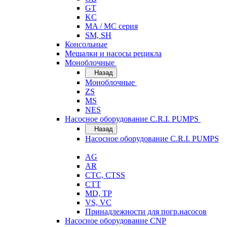
GT
KC
MA / MC серия
SM, SH
Консольные
Мешалки и насосы рецикла
Моноблочные
Назад
Моноблочные
ZS
MS
NES
Насосное оборудование C.R.I. PUMPS
Назад
Насосное оборудование C.R.I. PUMPS
AG
AR
CTC, CTSS
CTT
MD, TP
VS, VC
Принадлежности для погр.насосов
Насосное оборудование CNP