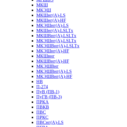
МКШ
МКЭШ
МКШнг(А)-LS
МКШнг(А)-HF
МКЭШнг(А)-LS
МКШнг(А)-LSLTx
МКШВнг(A)-LSLTx
МКЭШнг(А)-LSLTx
МКЭШВнг(A)-LSLTx
МКЭШнг(А)-HF
МКШвнг
МКШВнг(А)-HF
МКЭШВнг
МКЭШВнг(А)-LS
МКЭШВнг(А)-HF
НВ
П-274
ПуВ (ПВ-1)
ПуГВ (ПВ-3)
ПРКА
ПВКВ
ПВС
ПРКС
ПВСнг(А)-LS