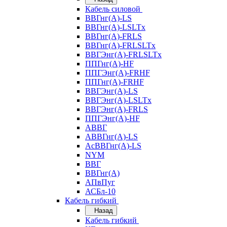
Кабель силовой
ВВГнг(А)-LS
ВВГнг(А)-LSLTx
ВВГнг(А)-FRLS
ВВГнг(А)-FRLSLTx
ВВГЭнг(А)-FRLSLTx
ППГнг(А)-HF
ППГЭнг(А)-FRHF
ППГнг(А)-FRHF
ВВГЭнг(А)-LS
ВВГЭнг(А)-LSLTx
ВВГЭнг(А)-FRLS
ППГЭнг(А)-HF
АВВГ
АВВГнг(А)-LS
АсВВГнг(А)-LS
NYM
ВВГ
ВВГнг(А)
АПвПуг
АСБл-10
Кабель гибкий
Назад
Кабель гибкий