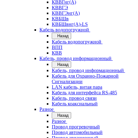
КВВГнг(А)
КВВГЭ
КВВГЭнг(А)
КВБШв
КВБШвнг(А)-LS
Кабель водопогружной
Назад
Кабель водопогружной
ВПП
КВВ
Кабель, провод информационный
Назад
Кабель, провод информационный
Кабель для Охранно-Пожарной
Сигнализации
LAN кабель, витая пара
Кабель для интерфейса RS-485
Кабель, провод связи
Кабель коаксиальный
Разное
Назад
Разное
Провод прогревочный
Провод автомобильный
Провод авиационный