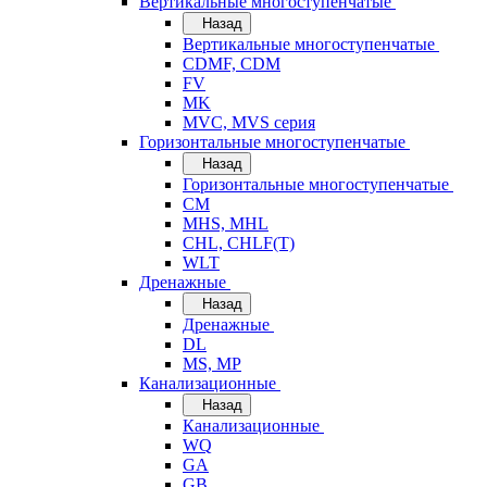
Вертикальные многоступенчатые
Назад
Вертикальные многоступенчатые
CDMF, CDM
FV
MK
MVC, MVS серия
Горизонтальные многоступенчатые
Назад
Горизонтальные многоступенчатые
CM
MHS, MHL
CHL, CHLF(T)
WLT
Дренажные
Назад
Дренажные
DL
MS, MP
Канализационные
Назад
Канализационные
WQ
GA
GB