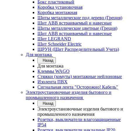
Бокс пластиковый
Коробка установочная
Коробка монтажная
Щиты металлические под дерево (Греция)
Щит ABB встраиваемый и навесные
Щиты металлические цветные (Греция)
Щит ABB встраиваемый и навесные
Щит LEGRAND
Щит Schneider Electric
ЩРУН (Щит Распределительный Учета)
Для монтажа
Назад
Для монтажа
Клеммы WAGO
Стяжки (хомуты) монтажные нейлоновые
Изолента ПВХ
Сигнальная лента "Осторожно! Кабель"
Электроустановочные изделия бытового и
промышленного назначения
Назад
Электроустановочные изделия бытового и
промышленного назначения
Розетки, выключатели влагозащищенные
IP54
Розетки, выключатели накладные IP20