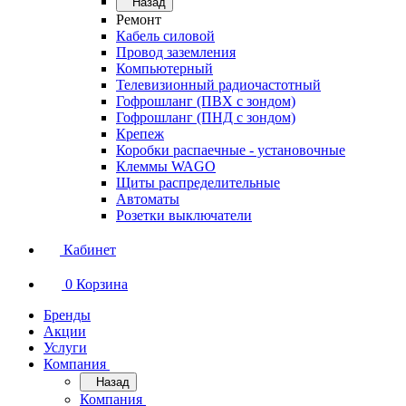
Назад
Ремонт
Кабель силовой
Провод заземления
Компьютерный
Телевизионный радиочастотный
Гофрошланг (ПВХ с зондом)
Гофрошланг (ПНД с зондом)
Крепеж
Коробки распаечные - установочные
Клеммы WAGO
Щиты распределительные
Автоматы
Розетки выключатели
Кабинет
0
Корзина
Бренды
Акции
Услуги
Компания
Назад
Компания