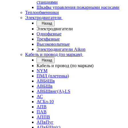
станциями
Шкафы управления пожарными насосами
Теплообменники
Электродвигатели
Назад
Электродвигатели
Однофазные
Трехфазные
Высоковольтные
Электродвигатели Aikon
Кабель и провод (по маркам)
Назад
Кабель и провод (по маркам)
NYM
ПМЛ (плетенка)
АВБбШв
АВБШв
АВБШвнг(А)-LS
АС
АСБл-10
АПВ
ПАВ
АППВ
АПвПуг
АПвБШп(г)