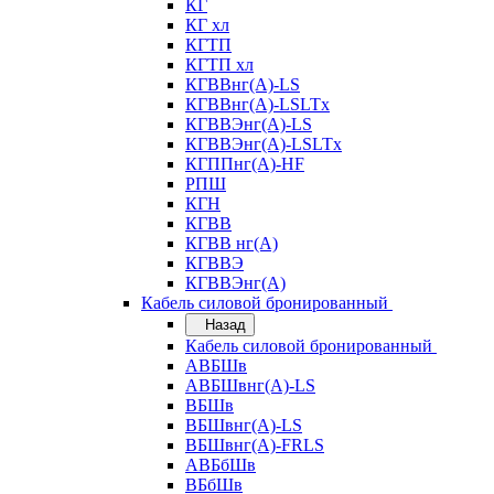
КГ
КГ хл
КГТП
КГТП хл
КГВВнг(А)-LS
КГВВнг(А)-LSLTx
КГВВЭнг(А)-LS
КГВВЭнг(А)-LSLTx
КГППнг(А)-HF
РПШ
КГН
КГВВ
КГВВ нг(А)
КГВВЭ
КГВВЭнг(А)
Кабель силовой бронированный
Назад
Кабель силовой бронированный
АВБШв
АВБШвнг(А)-LS
ВБШв
ВБШвнг(А)-LS
ВБШвнг(А)-FRLS
АВБбШв
ВБбШв