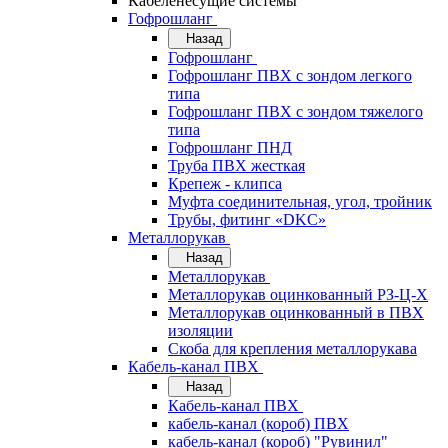
Кабеленесущие системы
Гофрошланг
Назад
Гофрошланг
Гофрошланг ПВХ с зондом легкого
типа
Гофрошланг ПВХ с зондом тяжелого
типа
Гофрошланг ПНД
Труба ПВХ жесткая
Крепеж - клипса
Муфта соединительная, угол, тройник
Трубы, фитинг «DKC»
Металлорукав
Назад
Металлорукав
Металлорукав оцинкованный РЗ-Ц-Х
Металлорукав оцинкованный в ПВХ
изоляции
Скоба для крепления металлорукава
Кабель-канал ПВХ
Назад
Кабель-канал ПВХ
кабель-канал (короб) ПВХ
кабель-канал (короб) "Рувинил"