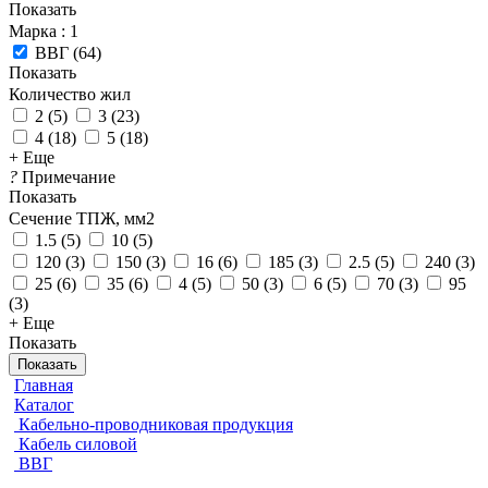
Показать
Марка
: 1
ВВГ
(
64
)
Показать
Количество жил
2
(
5
)
3
(
23
)
4
(
18
)
5
(
18
)
+ Еще
?
Примечание
Показать
Сечение ТПЖ, мм2
1.5
(
5
)
10
(
5
)
120
(
3
)
150
(
3
)
16
(
6
)
185
(
3
)
2.5
(
5
)
240
(
3
)
25
(
6
)
35
(
6
)
4
(
5
)
50
(
3
)
6
(
5
)
70
(
3
)
95
(
3
)
+ Еще
Показать
Показать
Главная
Каталог
Кабельно-проводниковая продукция
Кабель силовой
ВВГ