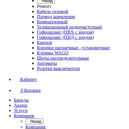
Назад
Ремонт
Кабель силовой
Провод заземления
Компьютерный
Телевизионный радиочастотный
Гофрошланг (ПВХ с зондом)
Гофрошланг (ПНД с зондом)
Крепеж
Коробки распаечные - установочные
Клеммы WAGO
Щиты распределительные
Автоматы
Розетки выключатели
Кабинет
0
Корзина
Бренды
Акции
Услуги
Компания
Назад
Компания