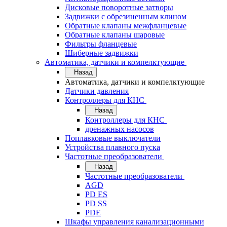
Дисковые поворотные затворы
Задвижки с обрезиненным клином
Обратные клапаны межфланцевые
Обратные клапаны шаровые
Фильтры фланцевые
Шиберные задвижки
Автоматика, датчики и компелктующие
Назад
Автоматика, датчики и компелктующие
Датчики давления
Контроллеры для КНС
Назад
Контроллеры для КНС
дренажных насосов
Поплавковые выключатели
Устройства плавного пуска
Частотные преобразователи
Назад
Частотные преобразователи
AGD
PD ES
PD SS
PDE
Шкафы управления канализационными