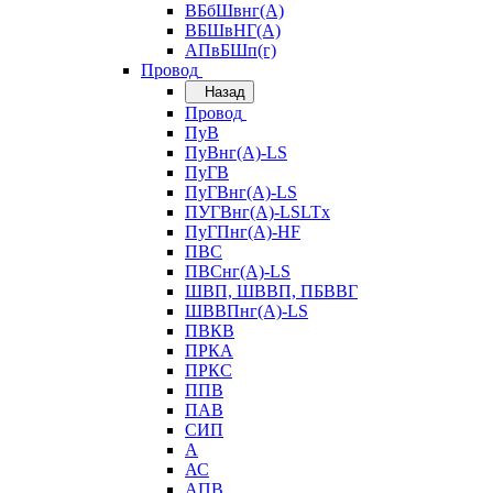
ВБбШвнг(А)
ВБШвНГ(А)
АПвБШп(г)
Провод
Назад
Провод
ПуВ
ПуВнг(А)-LS
ПуГВ
ПуГВнг(А)-LS
ПУГВнг(А)-LSLTx
ПуГПнг(А)-HF
ПВС
ПВСнг(А)-LS
ШВП, ШВВП, ПБВВГ
ШВВПнг(А)-LS
ПВКВ
ПРКА
ПРКС
ППВ
ПАВ
СИП
А
АС
АПВ