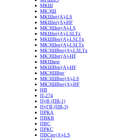
МКШ
МКЭШ
МКШнг(А)-LS
МКШнг(А)-HF
МКЭШнг(А)-LS
МКШнг(А)-LSLTx
МКШВнг(A)-LSLTx
МКЭШнг(А)-LSLTx
МКЭШВнг(A)-LSLTx
МКЭШнг(А)-HF
МКШвнг
МКШВнг(А)-HF
МКЭШВнг
МКЭШВнг(А)-LS
МКЭШВнг(А)-HF
НВ
П-274
ПуВ (ПВ-1)
ПуГВ (ПВ-3)
ПРКА
ПВКВ
ПВС
ПРКС
ПВСнг(А)-LS