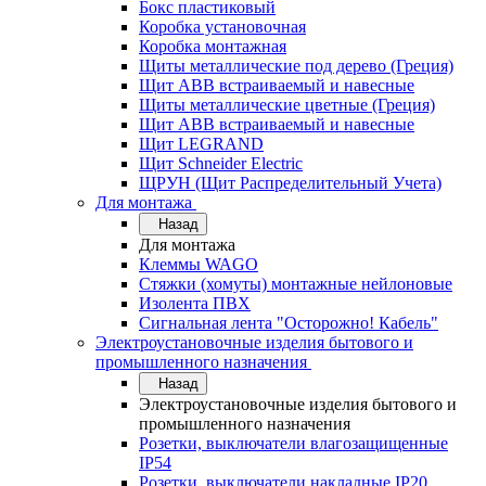
Бокс пластиковый
Коробка установочная
Коробка монтажная
Щиты металлические под дерево (Греция)
Щит ABB встраиваемый и навесные
Щиты металлические цветные (Греция)
Щит ABB встраиваемый и навесные
Щит LEGRAND
Щит Schneider Electric
ЩРУН (Щит Распределительный Учета)
Для монтажа
Назад
Для монтажа
Клеммы WAGO
Стяжки (хомуты) монтажные нейлоновые
Изолента ПВХ
Сигнальная лента "Осторожно! Кабель"
Электроустановочные изделия бытового и
промышленного назначения
Назад
Электроустановочные изделия бытового и
промышленного назначения
Розетки, выключатели влагозащищенные
IP54
Розетки, выключатели накладные IP20