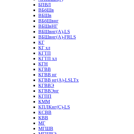
БПВЛ
ВБбШв
ВБШв
ВБбШвнг
ВБШвНГ
ВБШвнг(А)-LS
ВБШвнг(А)-FRLS
КГ
КГ хл
КГТП
КГТП хл
КГН
КГВВ
КГВВ нг
КГВВ нг(А)-LSLTx
КГВВЭ
КГВВЭнг
КГПП
КММ
КПЛКнг(C)-LS
КСВВ
КВВ
МГ
МГШВ
МГШВЭ