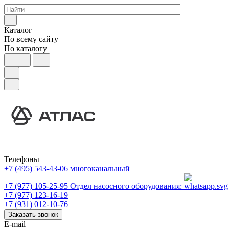
Каталог
По всему сайту
По каталогу
Телефоны
+7 (495) 543-43-06
многоканальный
+7 (977) 105-25-95
Отдел насосного оборудования:
+7 (977) 123-16-19
+7 (931) 012-10-76
Заказать звонок
E-mail