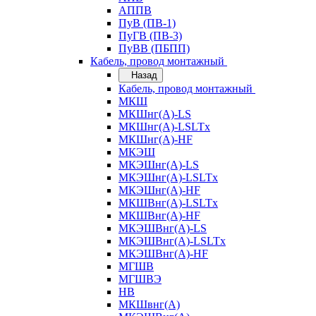
АППВ
ПуВ (ПВ-1)
ПуГВ (ПВ-3)
ПуВВ (ПБПП)
Кабель, провод монтажный
Назад
Кабель, провод монтажный
МКШ
МКШнг(А)-LS
МКШнг(А)-LSLTx
МКШнг(А)-HF
МКЭШ
МКЭШнг(А)-LS
МКЭШнг(А)-LSLTx
МКЭШнг(А)-HF
МКШВнг(A)-LSLTx
МКШВнг(А)-HF
МКЭШВнг(А)-LS
МКЭШВнг(A)-LSLTx
МКЭШВнг(А)-HF
МГШВ
МГШВЭ
НВ
МКШвнг(А)