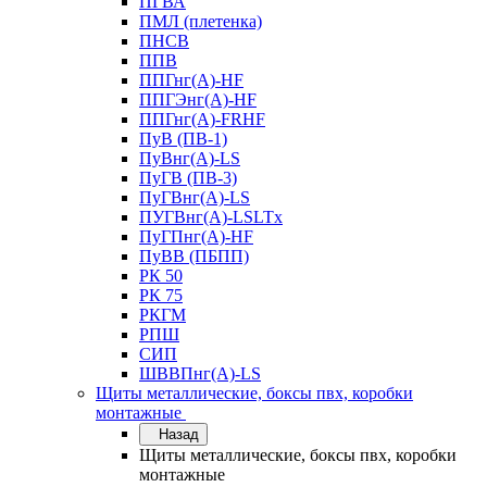
ПГВА
ПМЛ (плетенка)
ПНСВ
ППВ
ППГнг(А)-HF
ППГЭнг(А)-HF
ППГнг(А)-FRHF
ПуВ (ПВ-1)
ПуВнг(А)-LS
ПуГВ (ПВ-3)
ПуГВнг(А)-LS
ПУГВнг(А)-LSLTx
ПуГПнг(А)-HF
ПуВВ (ПБПП)
РК 50
РК 75
РКГМ
РПШ
СИП
ШВВПнг(А)-LS
Щиты металлические, боксы пвх, коробки
монтажные
Назад
Щиты металлические, боксы пвх, коробки
монтажные