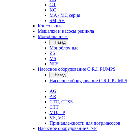
GT
KC
MA / MC серия
SM, SH
Консольные
Мешалки и насосы рецикла
Моноблочные
Назад
Моноблочные
ZS
MS
NES
Насосное оборудование C.R.I. PUMPS
Назад
Насосное оборудование C.R.I. PUMPS
AG
AR
CTC, CTSS
CTT
MD, TP
VS, VC
Принадлежности для погр.насосов
Насосное оборудование CNP