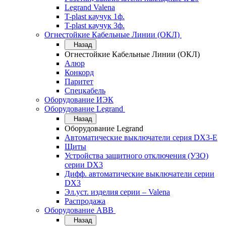
Legrand Valena
T-plast каучук 1ф.
T-plast каучук 3ф.
Огнестойкие Кабельные Линии (ОКЛ)
Назад
Огнестойкие Кабельные Линии (ОКЛ)
Алюр
Конкорд
Паритет
Спецкабель
Оборудование ИЭК
Оборудование Legrand
Назад
Оборудование Legrand
Автоматические выключатели серия DX3-E
Щиты
Устройства защитного отключения (УЗО)
серии DX3
Дифф. автоматические выключатели серии
DX3
Эл.уст. изделия серии – Valena
Распродажа
Оборудование АВВ
Назад