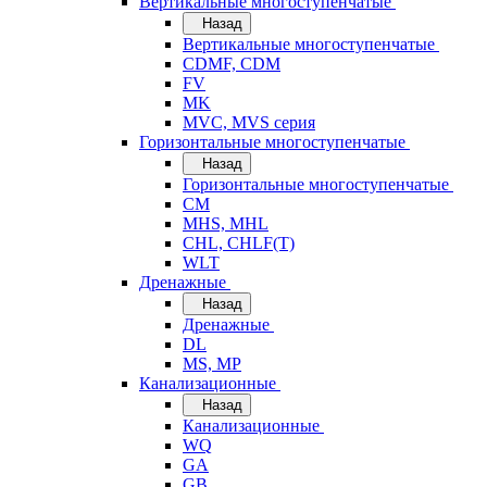
Вертикальные многоступенчатые
Назад
Вертикальные многоступенчатые
CDMF, CDM
FV
MK
MVC, MVS серия
Горизонтальные многоступенчатые
Назад
Горизонтальные многоступенчатые
CM
MHS, MHL
CHL, CHLF(T)
WLT
Дренажные
Назад
Дренажные
DL
MS, MP
Канализационные
Назад
Канализационные
WQ
GA
GB