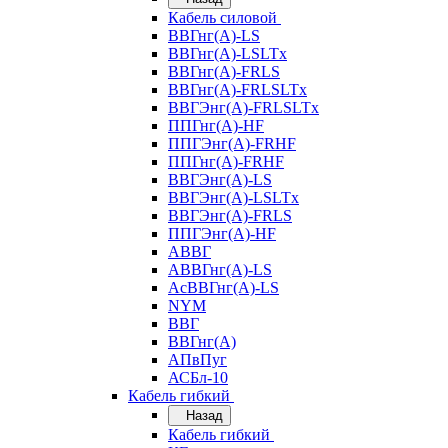
Кабель силовой
ВВГнг(А)-LS
ВВГнг(А)-LSLTx
ВВГнг(А)-FRLS
ВВГнг(А)-FRLSLTx
ВВГЭнг(А)-FRLSLTx
ППГнг(А)-HF
ППГЭнг(А)-FRHF
ППГнг(А)-FRHF
ВВГЭнг(А)-LS
ВВГЭнг(А)-LSLTx
ВВГЭнг(А)-FRLS
ППГЭнг(А)-HF
АВВГ
АВВГнг(А)-LS
АсВВГнг(А)-LS
NYM
ВВГ
ВВГнг(А)
АПвПуг
АСБл-10
Кабель гибкий
Назад
Кабель гибкий