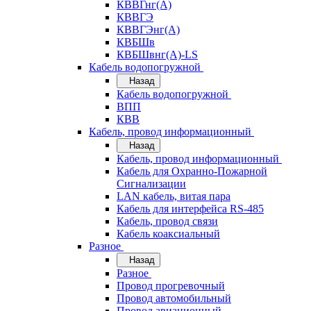
КВВГнг(А)
КВВГЭ
КВВГЭнг(А)
КВБШв
КВБШвнг(А)-LS
Кабель водопогружной
Назад
Кабель водопогружной
ВПП
КВВ
Кабель, провод информационный
Назад
Кабель, провод информационный
Кабель для Охранно-Пожарной
Сигнализации
LAN кабель, витая пара
Кабель для интерфейса RS-485
Кабель, провод связи
Кабель коаксиальный
Разное
Назад
Разное
Провод прогревочный
Провод автомобильный
Провод авиационный