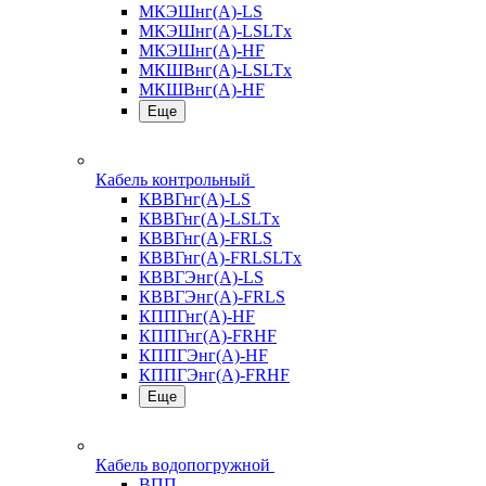
МКЭШнг(А)-LS
МКЭШнг(А)-LSLTx
МКЭШнг(А)-HF
МКШВнг(A)-LSLTx
МКШВнг(А)-HF
Еще
Кабель контрольный
КВВГнг(А)-LS
КВВГнг(А)-LSLTx
КВВГнг(А)-FRLS
КВВГнг(А)-FRLSLTx
КВВГЭнг(А)-LS
КВВГЭнг(А)-FRLS
КППГнг(А)-HF
КППГнг(А)-FRHF
КППГЭнг(А)-HF
КППГЭнг(А)-FRHF
Еще
Кабель водопогружной
ВПП