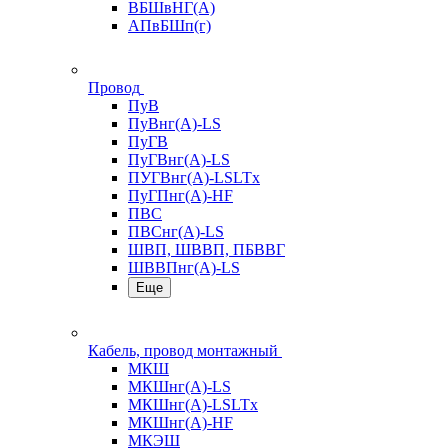
ВБШвНГ(А)
АПвБШп(г)
Провод
ПуВ
ПуВнг(А)-LS
ПуГВ
ПуГВнг(А)-LS
ПУГВнг(А)-LSLTx
ПуГПнг(А)-HF
ПВС
ПВСнг(А)-LS
ШВП, ШВВП, ПБВВГ
ШВВПнг(А)-LS
Еще
Кабель, провод монтажный
МКШ
МКШнг(А)-LS
МКШнг(А)-LSLTx
МКШнг(А)-HF
МКЭШ