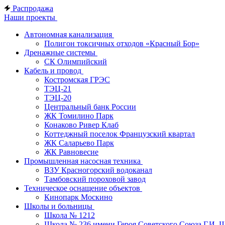
Распродажа
Наши проекты
Автономная канализация
Полигон токсичных отходов «Красный Бор»
Дренажные системы
СК Олимпийский
Кабель и провод
Костромская ГРЭС
ТЭЦ-21
ТЭЦ-20
Центральный банк России
ЖК Томилино Парк
Конаково Ривер Клаб
Коттеджный поселок Французский квартал
ЖК Саларьево Парк
ЖК Равновесие
Промышленная насосная техника
ВЗУ Красногорский водоканал
Тамбовский пороховой завод
Техническое оснащение объектов
Кинопарк Москино
Школы и больницы
Школа № 1212
Школа № 236 имени Героя Советского Союза Г.И. 