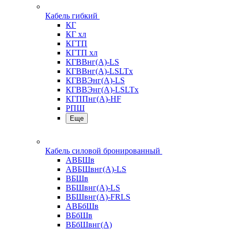
Кабель гибкий
КГ
КГ хл
КГТП
КГТП хл
КГВВнг(А)-LS
КГВВнг(А)-LSLTx
КГВВЭнг(А)-LS
КГВВЭнг(А)-LSLTx
КГППнг(А)-HF
РПШ
Еще
Кабель силовой бронированный
АВБШв
АВБШвнг(А)-LS
ВБШв
ВБШвнг(А)-LS
ВБШвнг(А)-FRLS
АВБбШв
ВБбШв
ВБбШвнг(А)