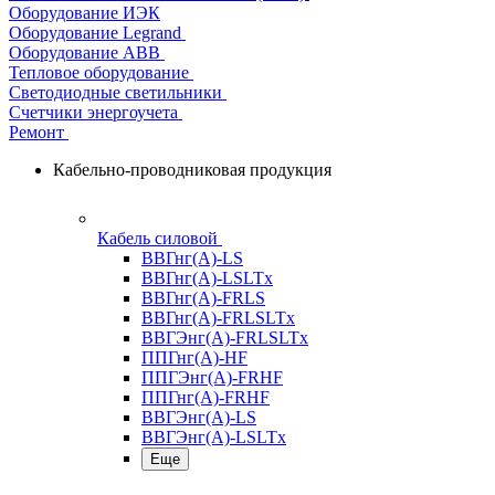
Оборудование ИЭК
Оборудование Legrand
Оборудование АВВ
Тепловое оборудование
Светодиодные светильники
Счетчики энергоучета
Ремонт
Кабельно-проводниковая продукция
Кабель силовой
ВВГнг(А)-LS
ВВГнг(А)-LSLTx
ВВГнг(А)-FRLS
ВВГнг(А)-FRLSLTx
ВВГЭнг(А)-FRLSLTx
ППГнг(А)-HF
ППГЭнг(А)-FRHF
ППГнг(А)-FRHF
ВВГЭнг(А)-LS
ВВГЭнг(А)-LSLTx
Еще