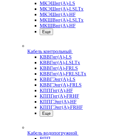
МКЭШнг(А)-LS
МКЭШнг(А)-LSLTx
МКЭШнг(А)-HF
МКШВнг(A)-LSLTx
МКШВнг(А)-HF
Еще
Кабель контрольный
КВВГнг(А)-LS
КВВГнг(А)-LSLTx
КВВГнг(А)-FRLS
КВВГнг(А)-FRLSLTx
КВВГЭнг(А)-LS
КВВГЭнг(А)-FRLS
КППГнг(А)-HF
КППГнг(А)-FRHF
КППГЭнг(А)-HF
КППГЭнг(А)-FRHF
Еще
Кабель водопогружной
ВПП