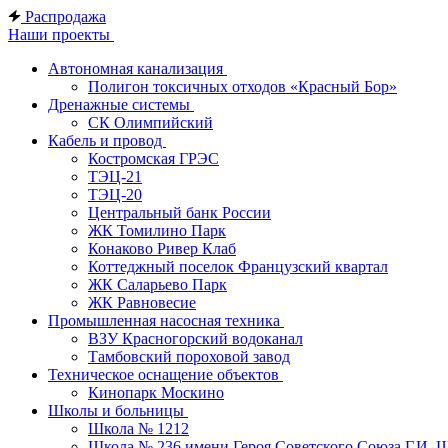
Распродажа
Наши проекты
Автономная канализация
Полигон токсичных отходов «Красный Бор»
Дренажные системы
СК Олимпийский
Кабель и провод
Костромская ГРЭС
ТЭЦ-21
ТЭЦ-20
Центральный банк России
ЖК Томилино Парк
Конаково Ривер Клаб
Коттеджный поселок Французский квартал
ЖК Саларьево Парк
ЖК Равновесие
Промышленная насосная техника
ВЗУ Красногорский водоканал
Тамбовский пороховой завод
Техническое оснащение объектов
Кинопарк Москино
Школы и больницы
Школа № 1212
Школа № 236 имени Героя Советского Союза Г.И. 