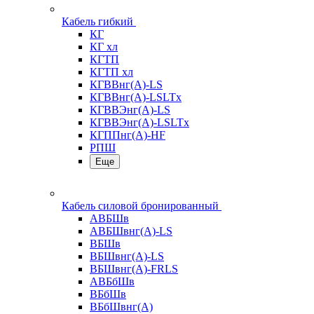
Кабель гибкий
КГ
КГ хл
КГТП
КГТП хл
КГВВнг(А)-LS
КГВВнг(А)-LSLTx
КГВВЭнг(А)-LS
КГВВЭнг(А)-LSLTx
КГППнг(А)-HF
РПШ
Еще
Кабель силовой бронированный
АВБШв
АВБШвнг(А)-LS
ВБШв
ВБШвнг(А)-LS
ВБШвнг(А)-FRLS
АВБбШв
ВБбШв
ВБбШвнг(А)