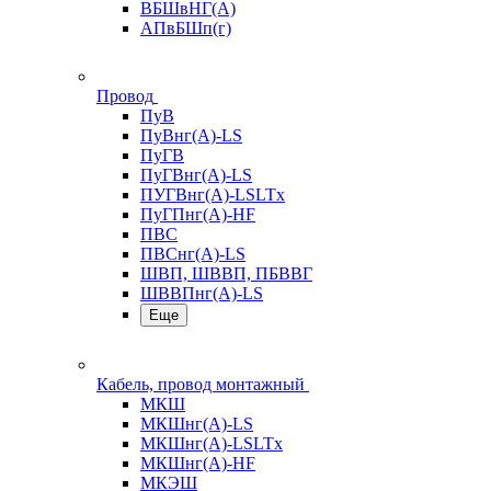
ВБШвНГ(А)
АПвБШп(г)
Провод
ПуВ
ПуВнг(А)-LS
ПуГВ
ПуГВнг(А)-LS
ПУГВнг(А)-LSLTx
ПуГПнг(А)-HF
ПВС
ПВСнг(А)-LS
ШВП, ШВВП, ПБВВГ
ШВВПнг(А)-LS
Еще
Кабель, провод монтажный
МКШ
МКШнг(А)-LS
МКШнг(А)-LSLTx
МКШнг(А)-HF
МКЭШ