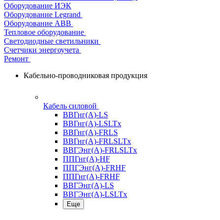
Оборудование ИЭК
Оборудование Legrand
Оборудование АВВ
Тепловое оборудование
Светодиодные светильники
Счетчики энергоучета
Ремонт
Кабельно-проводниковая продукция
Кабель силовой
ВВГнг(А)-LS
ВВГнг(А)-LSLTx
ВВГнг(А)-FRLS
ВВГнг(А)-FRLSLTx
ВВГЭнг(А)-FRLSLTx
ППГнг(А)-HF
ППГЭнг(А)-FRHF
ППГнг(А)-FRHF
ВВГЭнг(А)-LS
ВВГЭнг(А)-LSLTx
Еще