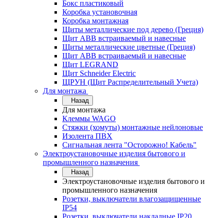
Бокс пластиковый
Коробка установочная
Коробка монтажная
Щиты металлические под дерево (Греция)
Щит ABB встраиваемый и навесные
Щиты металлические цветные (Греция)
Щит ABB встраиваемый и навесные
Щит LEGRAND
Щит Schneider Electric
ЩРУН (Щит Распределительный Учета)
Для монтажа
Назад
Для монтажа
Клеммы WAGO
Стяжки (хомуты) монтажные нейлоновые
Изолента ПВХ
Сигнальная лента "Осторожно! Кабель"
Электроустановочные изделия бытового и
промышленного назначения
Назад
Электроустановочные изделия бытового и
промышленного назначения
Розетки, выключатели влагозащищенные
IP54
Розетки, выключатели накладные IP20