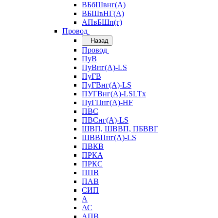
ВБбШвнг(А)
ВБШвНГ(А)
АПвБШп(г)
Провод
Назад
Провод
ПуВ
ПуВнг(А)-LS
ПуГВ
ПуГВнг(А)-LS
ПУГВнг(А)-LSLTx
ПуГПнг(А)-HF
ПВС
ПВСнг(А)-LS
ШВП, ШВВП, ПБВВГ
ШВВПнг(А)-LS
ПВКВ
ПРКА
ПРКС
ППВ
ПАВ
СИП
А
АС
АПВ