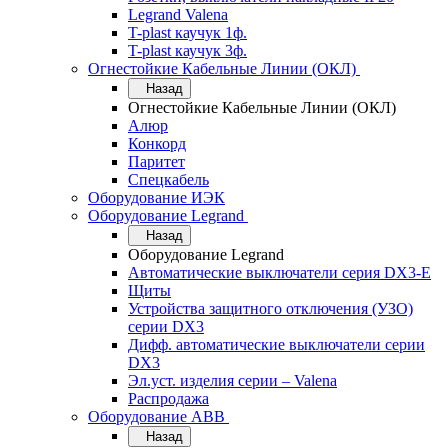
Legrand Valena
T-plast каучук 1ф.
T-plast каучук 3ф.
Огнестойкие Кабельные Линии (ОКЛ)
Назад
Огнестойкие Кабельные Линии (ОКЛ)
Алюр
Конкорд
Паритет
Спецкабель
Оборудование ИЭК
Оборудование Legrand
Назад
Оборудование Legrand
Автоматические выключатели серия DX3-E
Щиты
Устройства защитного отключения (УЗО)
серии DX3
Дифф. автоматические выключатели серии
DX3
Эл.уст. изделия серии – Valena
Распродажа
Оборудование АВВ
Назад