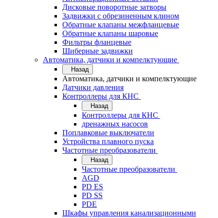
Дисковые поворотные затворы
Задвижки с обрезиненным клином
Обратные клапаны межфланцевые
Обратные клапаны шаровые
Фильтры фланцевые
Шиберные задвижки
Автоматика, датчики и компелктующие
Назад
Автоматика, датчики и компелктующие
Датчики давления
Контроллеры для КНС
Назад
Контроллеры для КНС
дренажных насосов
Поплавковые выключатели
Устройства плавного пуска
Частотные преобразователи
Назад
Частотные преобразователи
AGD
PD ES
PD SS
PDE
Шкафы управления канализационными