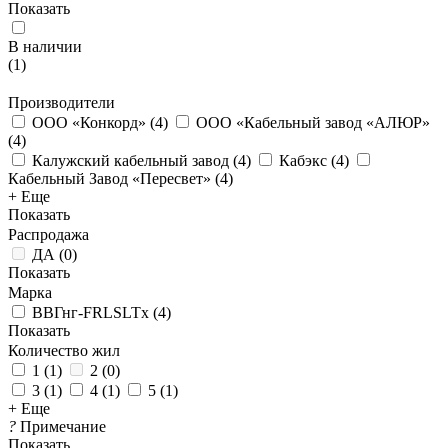
Показать
В наличии
(
1
)
Производители
ООО «Конкорд»
(
4
)
ООО «Кабельный завод «АЛЮР»
(
4
)
Калужский кабельный завод
(
4
)
Кабэкс
(
4
)
Кабельный Завод «Пересвет»
(
4
)
+ Еще
Показать
Распродажа
ДА
(
0
)
Показать
Марка
ВВГнг-FRLSLTx
(
4
)
Показать
Количество жил
1
(
1
)
2
(
0
)
3
(
1
)
4
(
1
)
5
(
1
)
+ Еще
?
Примечание
Показать