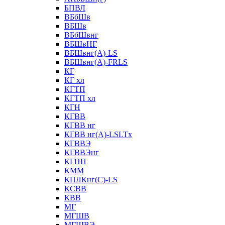
БПВЛ
ВБбШв
ВБШв
ВБбШвнг
ВБШвНГ
ВБШвнг(А)-LS
ВБШвнг(А)-FRLS
КГ
КГ хл
КГТП
КГТП хл
КГН
КГВВ
КГВВ нг
КГВВ нг(А)-LSLTx
КГВВЭ
КГВВЭнг
КГПП
КММ
КПЛКнг(C)-LS
КСВВ
КВВ
МГ
МГШВ
МГШВЭ