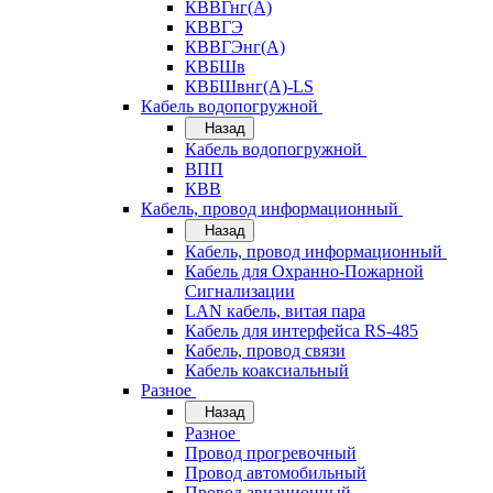
КВВГнг(А)
КВВГЭ
КВВГЭнг(А)
КВБШв
КВБШвнг(А)-LS
Кабель водопогружной
Назад
Кабель водопогружной
ВПП
КВВ
Кабель, провод информационный
Назад
Кабель, провод информационный
Кабель для Охранно-Пожарной
Сигнализации
LAN кабель, витая пара
Кабель для интерфейса RS-485
Кабель, провод связи
Кабель коаксиальный
Разное
Назад
Разное
Провод прогревочный
Провод автомобильный
Провод авиационный