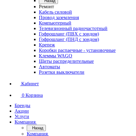
Назад
Ремонт
Кабель силовой
Провод заземления
Компьютерный
Телевизионный радиочастотный
Гофрошланг (ПВХ с зондом)
Гофрошланг (ПНД с зондом)
Крепеж
Коробки распаечные - установочные
Клеммы WAGO
Щиты распределительные
Автоматы
Розетки выключатели
Кабинет
0
Корзина
Бренды
Акции
Услуги
Компания
Назад
Компания