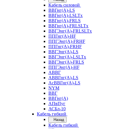
Кабель силовой
ВВГнг(А)-LS
ВВГнг(А)-LSLTx
ВВГнг(А)-FRLS
ВВГнг(А)-FRLSLTx
ВВГЭнг(А)-FRLSLTx
ППГнг(А)-HF
ППГЭнг(А)-FRHF
ППГнг(А)-FRHF
ВВГЭнг(А)-LS
ВВГЭнг(А)-LSLTx
ВВГЭнг(А)-FRLS
ППГЭнг(А)-HF
АВВГ
АВВГнг(А)-LS
АсВВГнг(А)-LS
NYM
ВВГ
ВВГнг(А)
АПвПуг
АСБл-10
Кабель гибкий
Назад
Кабель гибкий