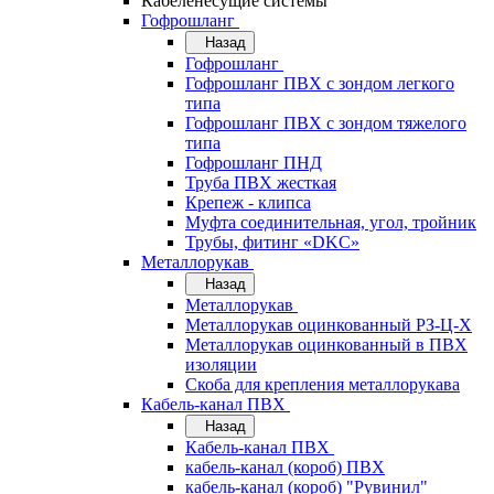
Кабеленесущие системы
Гофрошланг
Назад
Гофрошланг
Гофрошланг ПВХ с зондом легкого
типа
Гофрошланг ПВХ с зондом тяжелого
типа
Гофрошланг ПНД
Труба ПВХ жесткая
Крепеж - клипса
Муфта соединительная, угол, тройник
Трубы, фитинг «DKC»
Металлорукав
Назад
Металлорукав
Металлорукав оцинкованный РЗ-Ц-Х
Металлорукав оцинкованный в ПВХ
изоляции
Скоба для крепления металлорукава
Кабель-канал ПВХ
Назад
Кабель-канал ПВХ
кабель-канал (короб) ПВХ
кабель-канал (короб) "Рувинил"