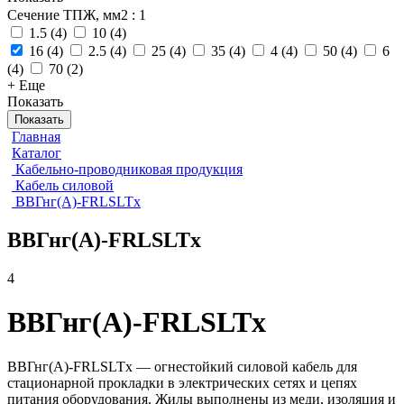
Сечение ТПЖ, мм2
: 1
1.5
(
4
)
10
(
4
)
16
(
4
)
2.5
(
4
)
25
(
4
)
35
(
4
)
4
(
4
)
50
(
4
)
6
(
4
)
70
(
2
)
+ Еще
Показать
Показать
Главная
Каталог
Кабельно-проводниковая продукция
Кабель силовой
ВВГнг(А)-FRLSLTx
ВВГнг(А)-FRLSLTx
4
ВВГнг(А)-FRLSLTx
ВВГнг(А)-FRLSLTx — огнестойкий силовой кабель для
стационарной прокладки в электрических сетях и цепях
питания оборудования. Жилы выполнены из меди, изоляция и