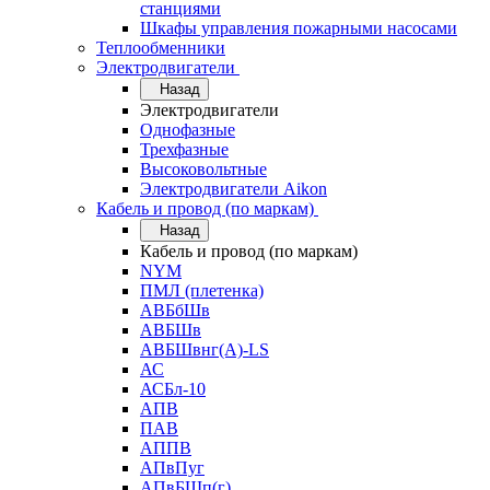
станциями
Шкафы управления пожарными насосами
Теплообменники
Электродвигатели
Назад
Электродвигатели
Однофазные
Трехфазные
Высоковольтные
Электродвигатели Aikon
Кабель и провод (по маркам)
Назад
Кабель и провод (по маркам)
NYM
ПМЛ (плетенка)
АВБбШв
АВБШв
АВБШвнг(А)-LS
АС
АСБл-10
АПВ
ПАВ
АППВ
АПвПуг
АПвБШп(г)