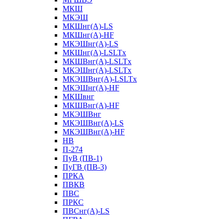
МКШ
МКЭШ
МКШнг(А)-LS
МКШнг(А)-HF
МКЭШнг(А)-LS
МКШнг(А)-LSLTx
МКШВнг(A)-LSLTx
МКЭШнг(А)-LSLTx
МКЭШВнг(A)-LSLTx
МКЭШнг(А)-HF
МКШвнг
МКШВнг(А)-HF
МКЭШВнг
МКЭШВнг(А)-LS
МКЭШВнг(А)-HF
НВ
П-274
ПуВ (ПВ-1)
ПуГВ (ПВ-3)
ПРКА
ПВКВ
ПВС
ПРКС
ПВСнг(А)-LS