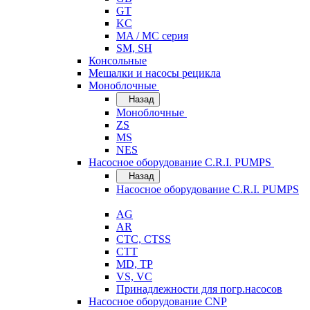
GT
KC
MA / MC серия
SM, SH
Консольные
Мешалки и насосы рецикла
Моноблочные
Назад
Моноблочные
ZS
MS
NES
Насосное оборудование C.R.I. PUMPS
Назад
Насосное оборудование C.R.I. PUMPS
AG
AR
CTC, CTSS
CTT
MD, TP
VS, VC
Принадлежности для погр.насосов
Насосное оборудование CNP