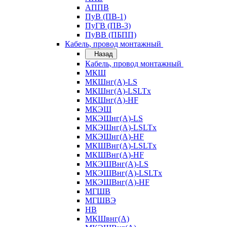
АППВ
ПуВ (ПВ-1)
ПуГВ (ПВ-3)
ПуВВ (ПБПП)
Кабель, провод монтажный
Назад
Кабель, провод монтажный
МКШ
МКШнг(А)-LS
МКШнг(А)-LSLTx
МКШнг(А)-HF
МКЭШ
МКЭШнг(А)-LS
МКЭШнг(А)-LSLTx
МКЭШнг(А)-HF
МКШВнг(A)-LSLTx
МКШВнг(А)-HF
МКЭШВнг(А)-LS
МКЭШВнг(A)-LSLTx
МКЭШВнг(А)-HF
МГШВ
МГШВЭ
НВ
МКШвнг(А)