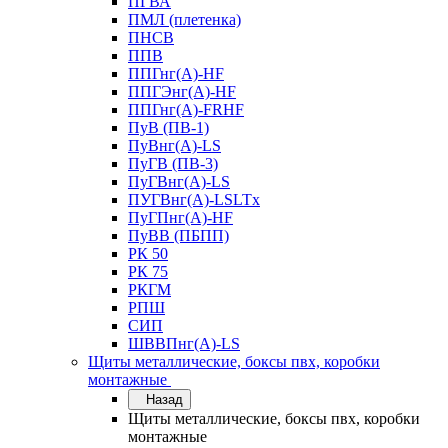
ПГВА
ПМЛ (плетенка)
ПНСВ
ППВ
ППГнг(А)-HF
ППГЭнг(А)-HF
ППГнг(А)-FRHF
ПуВ (ПВ-1)
ПуВнг(А)-LS
ПуГВ (ПВ-3)
ПуГВнг(А)-LS
ПУГВнг(А)-LSLTx
ПуГПнг(А)-HF
ПуВВ (ПБПП)
РК 50
РК 75
РКГМ
РПШ
СИП
ШВВПнг(А)-LS
Щиты металлические, боксы пвх, коробки
монтажные
Назад
Щиты металлические, боксы пвх, коробки
монтажные