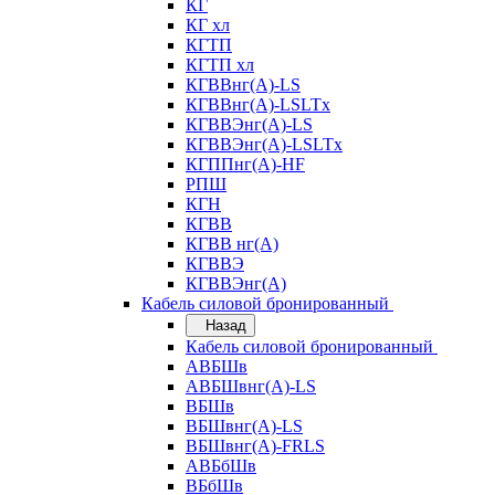
КГ
КГ хл
КГТП
КГТП хл
КГВВнг(А)-LS
КГВВнг(А)-LSLTx
КГВВЭнг(А)-LS
КГВВЭнг(А)-LSLTx
КГППнг(А)-HF
РПШ
КГН
КГВВ
КГВВ нг(А)
КГВВЭ
КГВВЭнг(А)
Кабель силовой бронированный
Назад
Кабель силовой бронированный
АВБШв
АВБШвнг(А)-LS
ВБШв
ВБШвнг(А)-LS
ВБШвнг(А)-FRLS
АВБбШв
ВБбШв