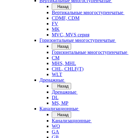
Вертикальные многоступенчатые
Назад
Вертикальные многоступенчатые
CDMF, CDM
FV
MK
MVC, MVS серия
Горизонтальные многоступенчатые
Назад
Горизонтальные многоступенчатые
CM
MHS, MHL
CHL, CHLF(T)
WLT
Дренажные
Назад
Дренажные
DL
MS, MP
Канализационные
Назад
Канализационные
WQ
GA
GB