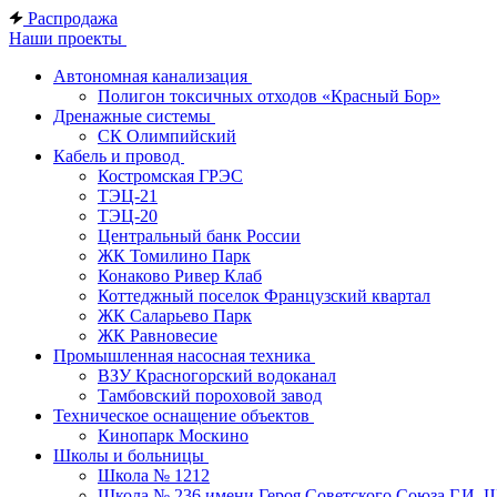
Распродажа
Наши проекты
Автономная канализация
Полигон токсичных отходов «Красный Бор»
Дренажные системы
СК Олимпийский
Кабель и провод
Костромская ГРЭС
ТЭЦ-21
ТЭЦ-20
Центральный банк России
ЖК Томилино Парк
Конаково Ривер Клаб
Коттеджный поселок Французский квартал
ЖК Саларьево Парк
ЖК Равновесие
Промышленная насосная техника
ВЗУ Красногорский водоканал
Тамбовский пороховой завод
Техническое оснащение объектов
Кинопарк Москино
Школы и больницы
Школа № 1212
Школа № 236 имени Героя Советского Союза Г.И. 