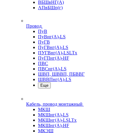
ВБШвНГ(А)
АПвБШп(г)
Провод
ПуВ
ПуВнг(А)-LS
ПуГВ
ПуГВнг(А)-LS
ПУГВнг(А)-LSLTx
ПуГПнг(А)-HF
ПВС
ПВСнг(А)-LS
ШВП, ШВВП, ПБВВГ
ШВВПнг(А)-LS
Еще
Кабель, провод монтажный
МКШ
МКШнг(А)-LS
МКШнг(А)-LSLTx
МКШнг(А)-HF
МКЭШ