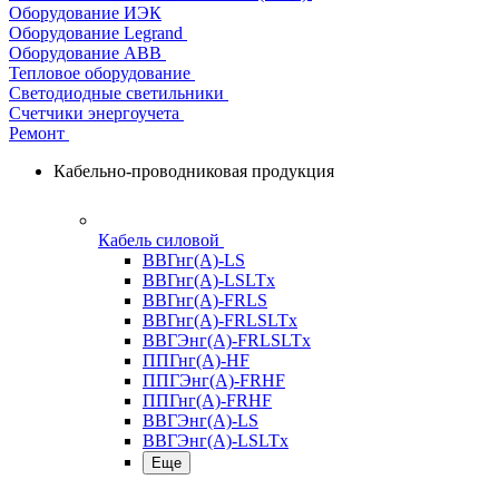
Оборудование ИЭК
Оборудование Legrand
Оборудование АВВ
Тепловое оборудование
Светодиодные светильники
Счетчики энергоучета
Ремонт
Кабельно-проводниковая продукция
Кабель силовой
ВВГнг(А)-LS
ВВГнг(А)-LSLTx
ВВГнг(А)-FRLS
ВВГнг(А)-FRLSLTx
ВВГЭнг(А)-FRLSLTx
ППГнг(А)-HF
ППГЭнг(А)-FRHF
ППГнг(А)-FRHF
ВВГЭнг(А)-LS
ВВГЭнг(А)-LSLTx
Еще