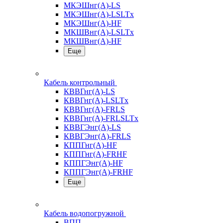
МКЭШнг(А)-LS
МКЭШнг(А)-LSLTx
МКЭШнг(А)-HF
МКШВнг(A)-LSLTx
МКШВнг(А)-HF
Еще
Кабель контрольный
КВВГнг(А)-LS
КВВГнг(А)-LSLTx
КВВГнг(А)-FRLS
КВВГнг(А)-FRLSLTx
КВВГЭнг(А)-LS
КВВГЭнг(А)-FRLS
КППГнг(А)-HF
КППГнг(А)-FRHF
КППГЭнг(А)-HF
КППГЭнг(А)-FRHF
Еще
Кабель водопогружной
ВПП