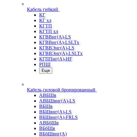
Кабель гибкий
КГ
КГ хл
КГТП
КГТП хл
КГВВнг(А)-LS
КГВВнг(А)-LSLTx
КГВВЭнг(А)-LS
КГВВЭнг(А)-LSLTx
КГППнг(А)-HF
РПШ
Еще
Кабель силовой бронированный
АВБШв
АВБШвнг(А)-LS
ВБШв
ВБШвнг(А)-LS
ВБШвнг(А)-FRLS
АВБбШв
ВБбШв
ВБбШвнг(А)