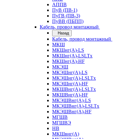
АППВ
ПуВ (ПВ-1)
ПуГВ (ПВ-3)
ПуВВ (ПБПП)
Кабель, провод монтажный
Назад
Кабель, провод монтажный
МКШ
МКШнг(А)-LS
МКШнг(А)-LSLTx
МКШнг(А)-HF
МКЭШ
МКЭШнг(А)-LS
МКЭШнг(А)-LSLTx
МКЭШнг(А)-HF
МКШВнг(A)-LSLTx
МКШВнг(А)-HF
МКЭШВнг(А)-LS
МКЭШВнг(A)-LSLTx
МКЭШВнг(А)-HF
МГШВ
МГШВЭ
НВ
МКШвнг(А)