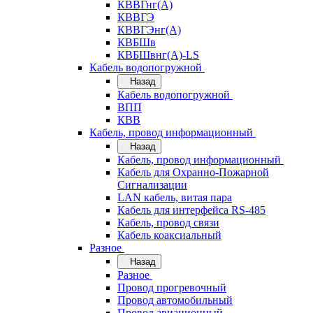
КВВГнг(А)
КВВГЭ
КВВГЭнг(А)
КВБШв
КВБШвнг(А)-LS
Кабель водопогружной
Назад
Кабель водопогружной
ВПП
КВВ
Кабель, провод информационный
Назад
Кабель, провод информационный
Кабель для Охранно-Пожарной
Сигнализации
LAN кабель, витая пара
Кабель для интерфейса RS-485
Кабель, провод связи
Кабель коаксиальный
Разное
Назад
Разное
Провод прогревочный
Провод автомобильный
Провод авиационный