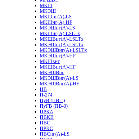
МКШ
МКЭШ
МКШнг(А)-LS
МКШнг(А)-HF
МКЭШнг(А)-LS
МКШнг(А)-LSLTx
МКШВнг(A)-LSLTx
МКЭШнг(А)-LSLTx
МКЭШВнг(A)-LSLTx
МКЭШнг(А)-HF
МКШвнг
МКШВнг(А)-HF
МКЭШВнг
МКЭШВнг(А)-LS
МКЭШВнг(А)-HF
НВ
П-274
ПуВ (ПВ-1)
ПуГВ (ПВ-3)
ПРКА
ПВКВ
ПВС
ПРКС
ПВСнг(А)-LS