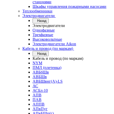
станциями
Шкафы управления пожарными насосами
Теплообменники
Электродвигатели
Назад
Электродвигатели
Однофазные
Трехфазные
Высоковольтные
Электродвигатели Aikon
Кабель и провод (по маркам)
Назад
Кабель и провод (по маркам)
NYM
ПМЛ (плетенка)
АВБбШв
АВБШв
АВБШвнг(А)-LS
АС
АСБл-10
АПВ
ПАВ
АППВ
АПвПуг
АПвБШп(г)