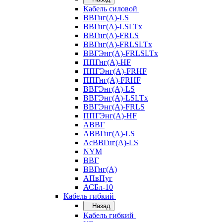
Кабель силовой
ВВГнг(А)-LS
ВВГнг(А)-LSLTx
ВВГнг(А)-FRLS
ВВГнг(А)-FRLSLTx
ВВГЭнг(А)-FRLSLTx
ППГнг(А)-HF
ППГЭнг(А)-FRHF
ППГнг(А)-FRHF
ВВГЭнг(А)-LS
ВВГЭнг(А)-LSLTx
ВВГЭнг(А)-FRLS
ППГЭнг(А)-HF
АВВГ
АВВГнг(А)-LS
АсВВГнг(А)-LS
NYM
ВВГ
ВВГнг(А)
АПвПуг
АСБл-10
Кабель гибкий
Назад
Кабель гибкий