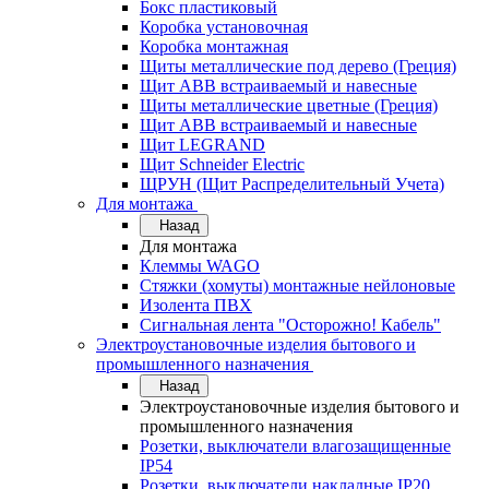
Бокс пластиковый
Коробка установочная
Коробка монтажная
Щиты металлические под дерево (Греция)
Щит ABB встраиваемый и навесные
Щиты металлические цветные (Греция)
Щит ABB встраиваемый и навесные
Щит LEGRAND
Щит Schneider Electric
ЩРУН (Щит Распределительный Учета)
Для монтажа
Назад
Для монтажа
Клеммы WAGO
Стяжки (хомуты) монтажные нейлоновые
Изолента ПВХ
Сигнальная лента "Осторожно! Кабель"
Электроустановочные изделия бытового и
промышленного назначения
Назад
Электроустановочные изделия бытового и
промышленного назначения
Розетки, выключатели влагозащищенные
IP54
Розетки, выключатели накладные IP20