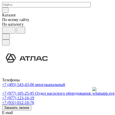
Каталог
По всему сайту
По каталогу
Телефоны
+7 (495) 543-43-06
многоканальный
+7 (977) 105-25-95
Отдел насосного оборудования:
+7 (977) 123-16-19
+7 (931) 012-10-76
Заказать звонок
E-mail