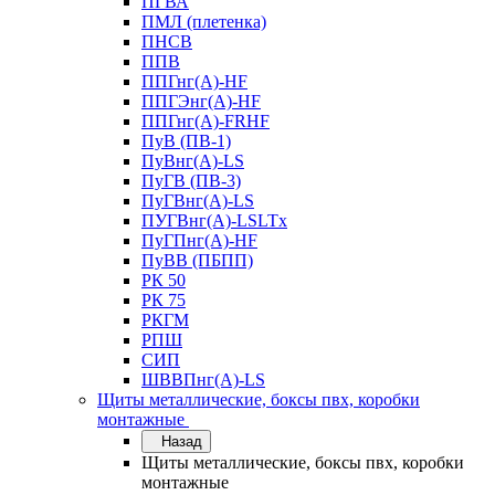
ПГВА
ПМЛ (плетенка)
ПНСВ
ППВ
ППГнг(А)-HF
ППГЭнг(А)-HF
ППГнг(А)-FRHF
ПуВ (ПВ-1)
ПуВнг(А)-LS
ПуГВ (ПВ-3)
ПуГВнг(А)-LS
ПУГВнг(А)-LSLTx
ПуГПнг(А)-HF
ПуВВ (ПБПП)
РК 50
РК 75
РКГМ
РПШ
СИП
ШВВПнг(А)-LS
Щиты металлические, боксы пвх, коробки
монтажные
Назад
Щиты металлические, боксы пвх, коробки
монтажные