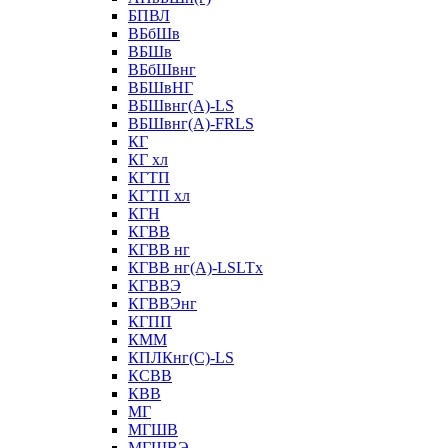
БПВЛ
ВБбШв
ВБШв
ВБбШвнг
ВБШвНГ
ВБШвнг(А)-LS
ВБШвнг(А)-FRLS
КГ
КГ хл
КГТП
КГТП хл
КГН
КГВВ
КГВВ нг
КГВВ нг(А)-LSLTx
КГВВЭ
КГВВЭнг
КГПП
КММ
КПЛКнг(C)-LS
КСВВ
КВВ
МГ
МГШВ
МГШВЭ