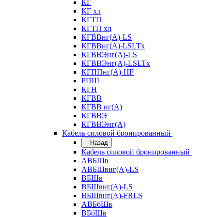
КГ
КГ хл
КГТП
КГТП хл
КГВВнг(А)-LS
КГВВнг(А)-LSLTx
КГВВЭнг(А)-LS
КГВВЭнг(А)-LSLTx
КГППнг(А)-HF
РПШ
КГН
КГВВ
КГВВ нг(А)
КГВВЭ
КГВВЭнг(А)
Кабель силовой бронированный
Назад
Кабель силовой бронированный
АВБШв
АВБШвнг(А)-LS
ВБШв
ВБШвнг(А)-LS
ВБШвнг(А)-FRLS
АВБбШв
ВБбШв