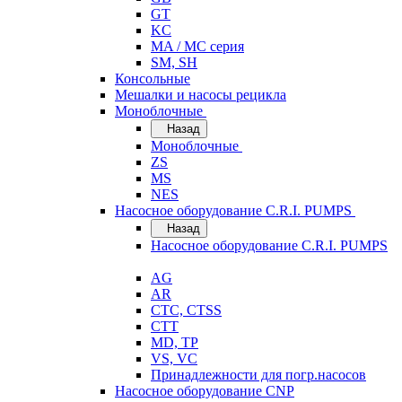
GT
KC
MA / MC серия
SM, SH
Консольные
Мешалки и насосы рецикла
Моноблочные
Назад
Моноблочные
ZS
MS
NES
Насосное оборудование C.R.I. PUMPS
Назад
Насосное оборудование C.R.I. PUMPS
AG
AR
CTC, CTSS
CTT
MD, TP
VS, VC
Принадлежности для погр.насосов
Насосное оборудование CNP