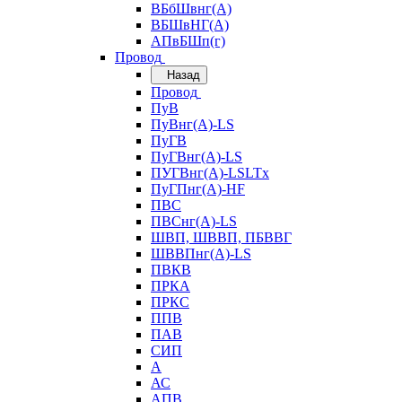
ВБбШвнг(А)
ВБШвНГ(А)
АПвБШп(г)
Провод
Назад
Провод
ПуВ
ПуВнг(А)-LS
ПуГВ
ПуГВнг(А)-LS
ПУГВнг(А)-LSLTx
ПуГПнг(А)-HF
ПВС
ПВСнг(А)-LS
ШВП, ШВВП, ПБВВГ
ШВВПнг(А)-LS
ПВКВ
ПРКА
ПРКС
ППВ
ПАВ
СИП
А
АС
АПВ