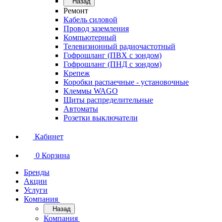
Назад
Ремонт
Кабель силовой
Провод заземления
Компьютерный
Телевизионный радиочастотный
Гофрошланг (ПВХ с зондом)
Гофрошланг (ПНД с зондом)
Крепеж
Коробки распаечные - установочные
Клеммы WAGO
Щиты распределительные
Автоматы
Розетки выключатели
Кабинет
0
Корзина
Бренды
Акции
Услуги
Компания
Назад
Компания