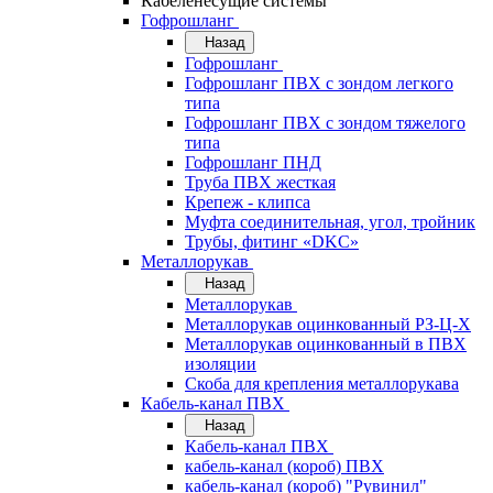
Кабеленесущие системы
Гофрошланг
Назад
Гофрошланг
Гофрошланг ПВХ с зондом легкого
типа
Гофрошланг ПВХ с зондом тяжелого
типа
Гофрошланг ПНД
Труба ПВХ жесткая
Крепеж - клипса
Муфта соединительная, угол, тройник
Трубы, фитинг «DKC»
Металлорукав
Назад
Металлорукав
Металлорукав оцинкованный РЗ-Ц-Х
Металлорукав оцинкованный в ПВХ
изоляции
Скоба для крепления металлорукава
Кабель-канал ПВХ
Назад
Кабель-канал ПВХ
кабель-канал (короб) ПВХ
кабель-канал (короб) "Рувинил"