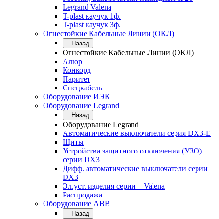
Legrand Valena
T-plast каучук 1ф.
T-plast каучук 3ф.
Огнестойкие Кабельные Линии (ОКЛ)
Назад
Огнестойкие Кабельные Линии (ОКЛ)
Алюр
Конкорд
Паритет
Спецкабель
Оборудование ИЭК
Оборудование Legrand
Назад
Оборудование Legrand
Автоматические выключатели серия DX3-E
Щиты
Устройства защитного отключения (УЗО)
серии DX3
Дифф. автоматические выключатели серии
DX3
Эл.уст. изделия серии – Valena
Распродажа
Оборудование АВВ
Назад