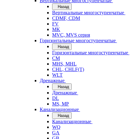
Вертикальные многоступенчатые
Назад
Вертикальные многоступенчатые
CDMF, CDM
FV
MK
MVC, MVS серия
Горизонтальные многоступенчатые
Назад
Горизонтальные многоступенчатые
CM
MHS, MHL
CHL, CHLF(T)
WLT
Дренажные
Назад
Дренажные
DL
MS, MP
Канализационные
Назад
Канализационные
WQ
GA
GB