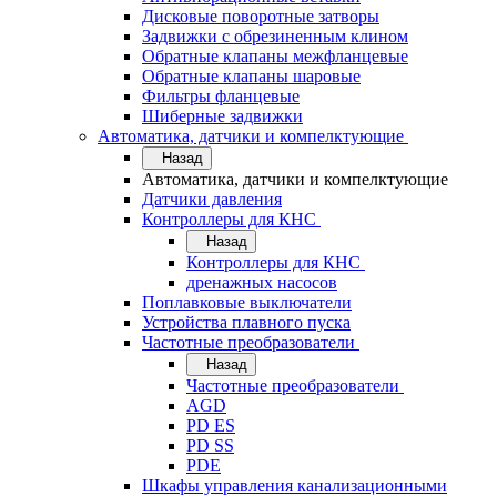
Дисковые поворотные затворы
Задвижки с обрезиненным клином
Обратные клапаны межфланцевые
Обратные клапаны шаровые
Фильтры фланцевые
Шиберные задвижки
Автоматика, датчики и компелктующие
Назад
Автоматика, датчики и компелктующие
Датчики давления
Контроллеры для КНС
Назад
Контроллеры для КНС
дренажных насосов
Поплавковые выключатели
Устройства плавного пуска
Частотные преобразователи
Назад
Частотные преобразователи
AGD
PD ES
PD SS
PDE
Шкафы управления канализационными