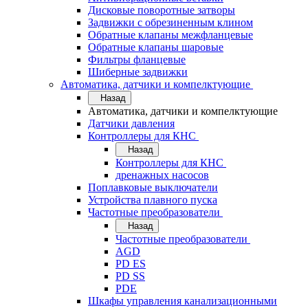
Дисковые поворотные затворы
Задвижки с обрезиненным клином
Обратные клапаны межфланцевые
Обратные клапаны шаровые
Фильтры фланцевые
Шиберные задвижки
Автоматика, датчики и компелктующие
Назад
Автоматика, датчики и компелктующие
Датчики давления
Контроллеры для КНС
Назад
Контроллеры для КНС
дренажных насосов
Поплавковые выключатели
Устройства плавного пуска
Частотные преобразователи
Назад
Частотные преобразователи
AGD
PD ES
PD SS
PDE
Шкафы управления канализационными