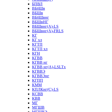
БПВЛ
ВБбШв
ВБШв
ВБбШвнг
ВБШвНГ
ВБШвнг(А)-LS
ВБШвнг(А)-FRLS
КГ
КГ хл
КГТП
КГТП хл
КГН
КГВВ
КГВВ нг
КГВВ нг(А)-LSLTx
КГВВЭ
КГВВЭнг
КГПП
КММ
КПЛКнг(C)-LS
КСВВ
КВВ
МГ
МГШВ
МГШВЭ