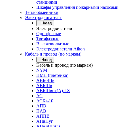
станциями
Шкафы управления пожарными насосами
Теплообменники
Электродвигатели
Назад
Электродвигатели
Однофазные
Трехфазные
Высоковольтные
Электродвигатели Aikon
Кабель и провод (по маркам)
Назад
Кабель и провод (по маркам)
NYM
ПМЛ (плетенка)
АВБбШв
АВБШв
АВБШвнг(А)-LS
АС
АСБл-10
АПВ
ПАВ
АППВ
АПвПуг
АПвБШп(г)