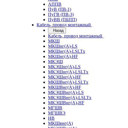
АППВ
ПуВ (ПВ-1)
ПуГВ (ПВ-3)
ПуВВ (ПБПП)
Кабель, провод монтажный
Назад
Кабель, провод монтажный
МКШ
МКШнг(А)-LS
МКШнг(А)-LSLTx
МКШнг(А)-HF
МКЭШ
МКЭШнг(А)-LS
МКЭШнг(А)-LSLTx
МКЭШнг(А)-HF
МКШВнг(A)-LSLTx
МКШВнг(А)-HF
МКЭШВнг(А)-LS
МКЭШВнг(A)-LSLTx
МКЭШВнг(А)-HF
МГШВ
МГШВЭ
НВ
МКШвнг(А)