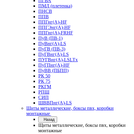
ПГВА
ПМЛ (плетенка)
ПНСВ
ППВ
ППГнг(А)-HF
ППГЭнг(А)-HF
ППГнг(А)-FRHF
ПуВ (ПВ-1)
ПуВнг(А)-LS
ПуГВ (ПВ-3)
ПуГВнг(А)-LS
ПУГВнг(А)-LSLTx
ПуГПнг(А)-HF
ПуВВ (ПБПП)
РК 50
РК 75
РКГМ
РПШ
СИП
ШВВПнг(А)-LS
Щиты металлические, боксы пвх, коробки
монтажные
Назад
Щиты металлические, боксы пвх, коробки
монтажные