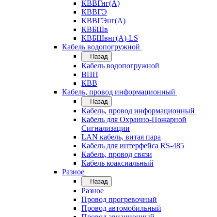
КВВГнг(А)
КВВГЭ
КВВГЭнг(А)
КВБШв
КВБШвнг(А)-LS
Кабель водопогружной
Назад
Кабель водопогружной
ВПП
КВВ
Кабель, провод информационный
Назад
Кабель, провод информационный
Кабель для Охранно-Пожарной
Сигнализации
LAN кабель, витая пара
Кабель для интерфейса RS-485
Кабель, провод связи
Кабель коаксиальный
Разное
Назад
Разное
Провод прогревочный
Провод автомобильный
Провод авиационный