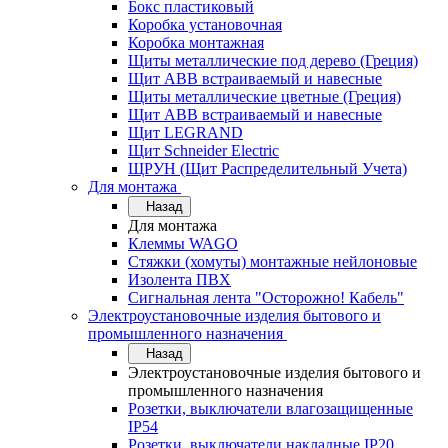
Бокс пластиковый
Коробка установочная
Коробка монтажная
Щиты металлические под дерево (Греция)
Щит ABB встраиваемый и навесные
Щиты металлические цветные (Греция)
Щит ABB встраиваемый и навесные
Щит LEGRAND
Щит Schneider Electric
ЩРУН (Щит Распределительный Учета)
Для монтажа
Назад
Для монтажа
Клеммы WAGO
Стяжки (хомуты) монтажные нейлоновые
Изолента ПВХ
Сигнальная лента "Осторожно! Кабель"
Электроустановочные изделия бытового и
промышленного назначения
Назад
Электроустановочные изделия бытового и
промышленного назначения
Розетки, выключатели влагозащищенные
IP54
Розетки, выключатели накладные IP20