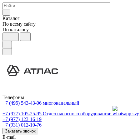
Каталог
По всему сайту
По каталогу
Телефоны
+7 (495) 543-43-06
многоканальный
+7 (977) 105-25-95
Отдел насосного оборудования:
+7 (977) 123-16-19
+7 (931) 012-10-76
Заказать звонок
E-mail