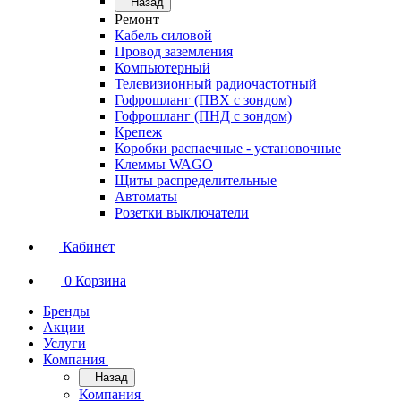
Назад
Ремонт
Кабель силовой
Провод заземления
Компьютерный
Телевизионный радиочастотный
Гофрошланг (ПВХ с зондом)
Гофрошланг (ПНД с зондом)
Крепеж
Коробки распаечные - установочные
Клеммы WAGO
Щиты распределительные
Автоматы
Розетки выключатели
Кабинет
0
Корзина
Бренды
Акции
Услуги
Компания
Назад
Компания