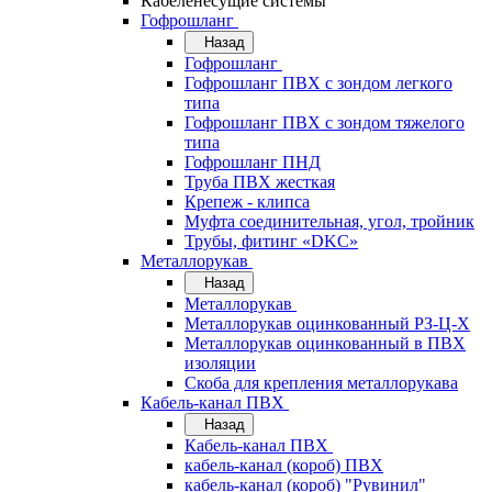
Кабеленесущие системы
Гофрошланг
Назад
Гофрошланг
Гофрошланг ПВХ с зондом легкого
типа
Гофрошланг ПВХ с зондом тяжелого
типа
Гофрошланг ПНД
Труба ПВХ жесткая
Крепеж - клипса
Муфта соединительная, угол, тройник
Трубы, фитинг «DKC»
Металлорукав
Назад
Металлорукав
Металлорукав оцинкованный РЗ-Ц-Х
Металлорукав оцинкованный в ПВХ
изоляции
Скоба для крепления металлорукава
Кабель-канал ПВХ
Назад
Кабель-канал ПВХ
кабель-канал (короб) ПВХ
кабель-канал (короб) "Рувинил"