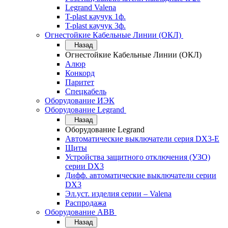
Legrand Valena
T-plast каучук 1ф.
T-plast каучук 3ф.
Огнестойкие Кабельные Линии (ОКЛ)
Назад
Огнестойкие Кабельные Линии (ОКЛ)
Алюр
Конкорд
Паритет
Спецкабель
Оборудование ИЭК
Оборудование Legrand
Назад
Оборудование Legrand
Автоматические выключатели серия DX3-E
Щиты
Устройства защитного отключения (УЗО)
серии DX3
Дифф. автоматические выключатели серии
DX3
Эл.уст. изделия серии – Valena
Распродажа
Оборудование АВВ
Назад