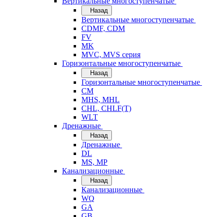
Вертикальные многоступенчатые
Назад
Вертикальные многоступенчатые
CDMF, CDM
FV
MK
MVC, MVS серия
Горизонтальные многоступенчатые
Назад
Горизонтальные многоступенчатые
CM
MHS, MHL
CHL, CHLF(T)
WLT
Дренажные
Назад
Дренажные
DL
MS, MP
Канализационные
Назад
Канализационные
WQ
GA
GB