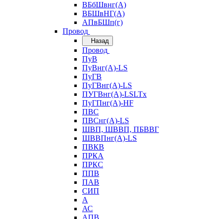
ВБбШвнг(А)
ВБШвНГ(А)
АПвБШп(г)
Провод
Назад
Провод
ПуВ
ПуВнг(А)-LS
ПуГВ
ПуГВнг(А)-LS
ПУГВнг(А)-LSLTx
ПуГПнг(А)-HF
ПВС
ПВСнг(А)-LS
ШВП, ШВВП, ПБВВГ
ШВВПнг(А)-LS
ПВКВ
ПРКА
ПРКС
ППВ
ПАВ
СИП
А
АС
АПВ