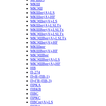
МКШ
МКЭШ
МКШнг(А)-LS
МКШнг(А)-HF
МКЭШнг(А)-LS
МКШнг(А)-LSLTx
МКШВнг(A)-LSLTx
МКЭШнг(А)-LSLTx
МКЭШВнг(A)-LSLTx
МКЭШнг(А)-HF
МКШвнг
МКШВнг(А)-HF
МКЭШВнг
МКЭШВнг(А)-LS
МКЭШВнг(А)-HF
НВ
П-274
ПуВ (ПВ-1)
ПуГВ (ПВ-3)
ПРКА
ПВКВ
ПВС
ПРКС
ПВСнг(А)-LS