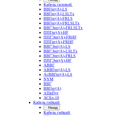
Кабель силовой
ВВГнг(А)-LS
ВВГнг(А)-LSLTx
ВВГнг(А)-FRLS
ВВГнг(А)-FRLSLTx
ВВГЭнг(А)-FRLSLTx
ППГнг(А)-HF
ППГЭнг(А)-FRHF
ППГнг(А)-FRHF
ВВГЭнг(А)-LS
ВВГЭнг(А)-LSLTx
ВВГЭнг(А)-FRLS
ППГЭнг(А)-HF
АВВГ
АВВГнг(А)-LS
АсВВГнг(А)-LS
NYM
ВВГ
ВВГнг(А)
АПвПуг
АСБл-10
Кабель гибкий
Назад
Кабель гибкий