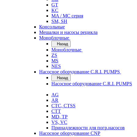
GT
KC
MA / MC серия
SM, SH
Консольные
Мешалки и насосы рецикла
Моноблочные
Назад
Моноблочные
ZS
MS
NES
Насосное оборудование C.R.I. PUMPS
Назад
Насосное оборудование C.R.I. PUMPS
AG
AR
CTC, CTSS
CTT
MD, TP
VS, VC
Принадлежности для погр.насосов
Насосное оборудование CNP