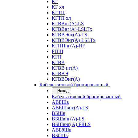
КГ
КГ хл
КГТП
КГТП хл
КГВВнг(А)-LS
КГВВнг(А)-LSLTx
КГВВЭнг(А)-LS
КГВВЭнг(А)-LSLTx
КГППнг(А)-HF
РПШ
КГН
КГВВ
КГВВ нг(А)
КГВВЭ
КГВВЭнг(А)
Кабель силовой бронированный
Назад
Кабель силовой бронированный
АВБШв
АВБШвнг(А)-LS
ВБШв
ВБШвнг(А)-LS
ВБШвнг(А)-FRLS
АВБбШв
ВБбШв