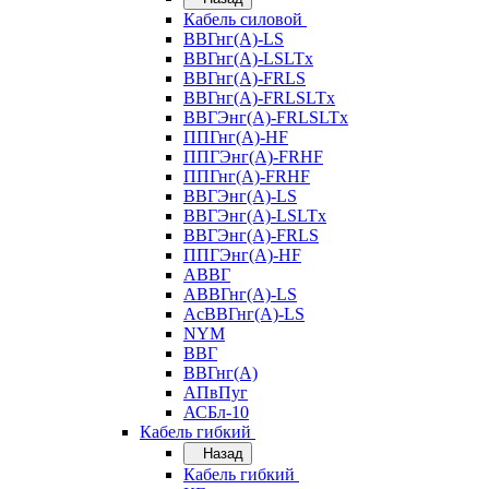
Кабель силовой
ВВГнг(А)-LS
ВВГнг(А)-LSLTx
ВВГнг(А)-FRLS
ВВГнг(А)-FRLSLTx
ВВГЭнг(А)-FRLSLTx
ППГнг(А)-HF
ППГЭнг(А)-FRHF
ППГнг(А)-FRHF
ВВГЭнг(А)-LS
ВВГЭнг(А)-LSLTx
ВВГЭнг(А)-FRLS
ППГЭнг(А)-HF
АВВГ
АВВГнг(А)-LS
АсВВГнг(А)-LS
NYM
ВВГ
ВВГнг(А)
АПвПуг
АСБл-10
Кабель гибкий
Назад
Кабель гибкий