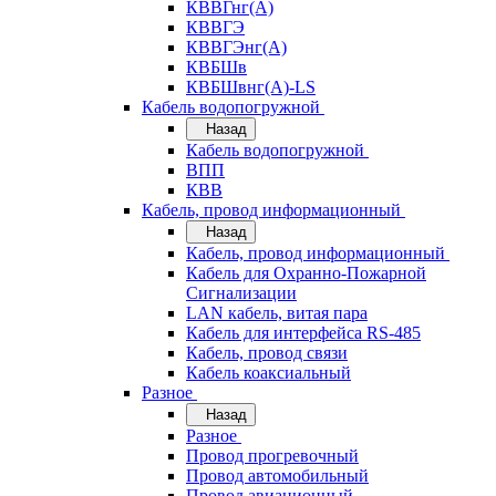
КВВГнг(А)
КВВГЭ
КВВГЭнг(А)
КВБШв
КВБШвнг(А)-LS
Кабель водопогружной
Назад
Кабель водопогружной
ВПП
КВВ
Кабель, провод информационный
Назад
Кабель, провод информационный
Кабель для Охранно-Пожарной
Сигнализации
LAN кабель, витая пара
Кабель для интерфейса RS-485
Кабель, провод связи
Кабель коаксиальный
Разное
Назад
Разное
Провод прогревочный
Провод автомобильный
Провод авиационный