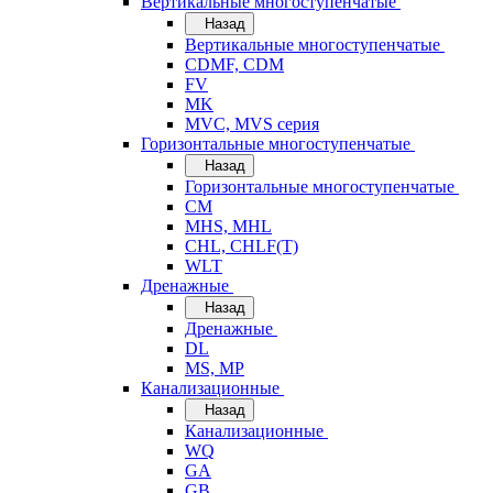
Вертикальные многоступенчатые
Назад
Вертикальные многоступенчатые
CDMF, CDM
FV
MK
MVC, MVS серия
Горизонтальные многоступенчатые
Назад
Горизонтальные многоступенчатые
CM
MHS, MHL
CHL, CHLF(T)
WLT
Дренажные
Назад
Дренажные
DL
MS, MP
Канализационные
Назад
Канализационные
WQ
GA
GB