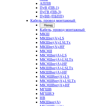
АППВ
ПуВ (ПВ-1)
ПуГВ (ПВ-3)
ПуВВ (ПБПП)
Кабель, провод монтажный
Назад
Кабель, провод монтажный
МКШ
МКШнг(А)-LS
МКШнг(А)-LSLTx
МКШнг(А)-HF
МКЭШ
МКЭШнг(А)-LS
МКЭШнг(А)-LSLTx
МКЭШнг(А)-HF
МКШВнг(A)-LSLTx
МКШВнг(А)-HF
МКЭШВнг(А)-LS
МКЭШВнг(A)-LSLTx
МКЭШВнг(А)-HF
МГШВ
МГШВЭ
НВ
МКШвнг(А)