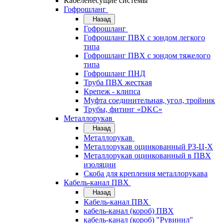
Кабеленесущие системы
Гофрошланг
Назад
Гофрошланг
Гофрошланг ПВХ с зондом легкого
типа
Гофрошланг ПВХ с зондом тяжелого
типа
Гофрошланг ПНД
Труба ПВХ жесткая
Крепеж - клипса
Муфта соединительная, угол, тройник
Трубы, фитинг «DKC»
Металлорукав
Назад
Металлорукав
Металлорукав оцинкованный РЗ-Ц-Х
Металлорукав оцинкованный в ПВХ
изоляции
Скоба для крепления металлорукава
Кабель-канал ПВХ
Назад
Кабель-канал ПВХ
кабель-канал (короб) ПВХ
кабель-канал (короб) "Рувинил"