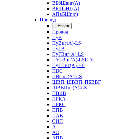
ВБбШвнг(А)
ВБШвНГ(А)
АПвБШп(г)
Провод
Назад
Провод
ПуВ
ПуВнг(А)-LS
ПуГВ
ПуГВнг(А)-LS
ПУГВнг(А)-LSLTx
ПуГПнг(А)-HF
ПВС
ПВСнг(А)-LS
ШВП, ШВВП, ПБВВГ
ШВВПнг(А)-LS
ПВКВ
ПРКА
ПРКС
ППВ
ПАВ
СИП
А
АС
АПВ