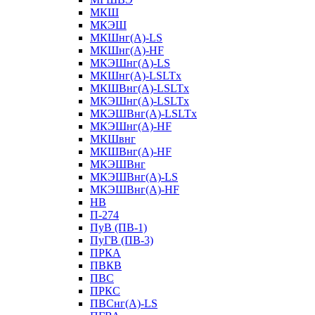
МКШ
МКЭШ
МКШнг(А)-LS
МКШнг(А)-HF
МКЭШнг(А)-LS
МКШнг(А)-LSLTx
МКШВнг(A)-LSLTx
МКЭШнг(А)-LSLTx
МКЭШВнг(A)-LSLTx
МКЭШнг(А)-HF
МКШвнг
МКШВнг(А)-HF
МКЭШВнг
МКЭШВнг(А)-LS
МКЭШВнг(А)-HF
НВ
П-274
ПуВ (ПВ-1)
ПуГВ (ПВ-3)
ПРКА
ПВКВ
ПВС
ПРКС
ПВСнг(А)-LS