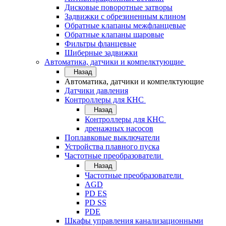
Дисковые поворотные затворы
Задвижки с обрезиненным клином
Обратные клапаны межфланцевые
Обратные клапаны шаровые
Фильтры фланцевые
Шиберные задвижки
Автоматика, датчики и компелктующие
Назад
Автоматика, датчики и компелктующие
Датчики давления
Контроллеры для КНС
Назад
Контроллеры для КНС
дренажных насосов
Поплавковые выключатели
Устройства плавного пуска
Частотные преобразователи
Назад
Частотные преобразователи
AGD
PD ES
PD SS
PDE
Шкафы управления канализационными