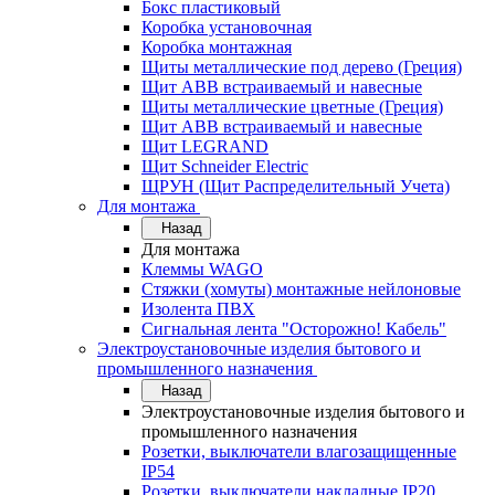
Бокс пластиковый
Коробка установочная
Коробка монтажная
Щиты металлические под дерево (Греция)
Щит ABB встраиваемый и навесные
Щиты металлические цветные (Греция)
Щит ABB встраиваемый и навесные
Щит LEGRAND
Щит Schneider Electric
ЩРУН (Щит Распределительный Учета)
Для монтажа
Назад
Для монтажа
Клеммы WAGO
Стяжки (хомуты) монтажные нейлоновые
Изолента ПВХ
Сигнальная лента "Осторожно! Кабель"
Электроустановочные изделия бытового и
промышленного назначения
Назад
Электроустановочные изделия бытового и
промышленного назначения
Розетки, выключатели влагозащищенные
IP54
Розетки, выключатели накладные IP20