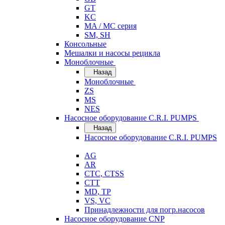
GT
KC
MA / MC серия
SM, SH
Консольные
Мешалки и насосы рецикла
Моноблочные
Назад
Моноблочные
ZS
MS
NES
Насосное оборудование C.R.I. PUMPS
Назад
Насосное оборудование C.R.I. PUMPS
AG
AR
CTC, CTSS
CTT
MD, TP
VS, VC
Принадлежности для погр.насосов
Насосное оборудование CNP