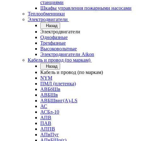
станциями
Шкафы управления пожарными насосами
Теплообменники
Электродвигатели
Назад
Электродвигатели
Однофазные
Трехфазные
Высоковольтные
Электродвигатели Aikon
Кабель и провод (по маркам)
Назад
Кабель и провод (по маркам)
NYM
ПМЛ (плетенка)
АВБбШв
АВБШв
АВБШвнг(А)-LS
АС
АСБл-10
АПВ
ПАВ
АППВ
АПвПуг
АПвБШп(г)