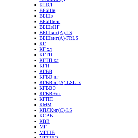
БПВЛ
ВБбШв
ВБШв
ВБбШвнг
ВБШвНГ
ВБШвнг(А)-LS
ВБШвнг(А)-FRLS
КГ
КГ хл
КГТП
КГТП хл
КГН
КГВВ
КГВВ нг
КГВВ нг(А)-LSLTx
КГВВЭ
КГВВЭнг
КГПП
КММ
КПЛКнг(C)-LS
КСВВ
КВВ
МГ
МГШВ
МГШВЭ