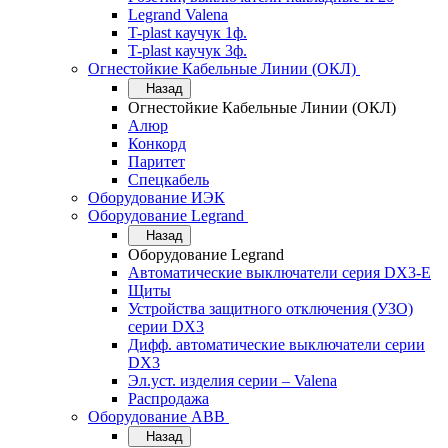
Legrand Valena
T-plast каучук 1ф.
T-plast каучук 3ф.
Огнестойкие Кабельные Линии (ОКЛ)
Назад
Огнестойкие Кабельные Линии (ОКЛ)
Алюр
Конкорд
Паритет
Спецкабель
Оборудование ИЭК
Оборудование Legrand
Назад
Оборудование Legrand
Автоматические выключатели серия DX3-E
Щиты
Устройства защитного отключения (УЗО)
серии DX3
Дифф. автоматические выключатели серии
DX3
Эл.уст. изделия серии – Valena
Распродажа
Оборудование АВВ
Назад