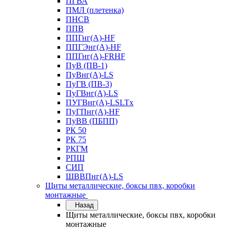
ПГВА
ПМЛ (плетенка)
ПНСВ
ППВ
ППГнг(А)-HF
ППГЭнг(А)-HF
ППГнг(А)-FRHF
ПуВ (ПВ-1)
ПуВнг(А)-LS
ПуГВ (ПВ-3)
ПуГВнг(А)-LS
ПУГВнг(А)-LSLTx
ПуГПнг(А)-HF
ПуВВ (ПБПП)
РК 50
РК 75
РКГМ
РПШ
СИП
ШВВПнг(А)-LS
Щиты металлические, боксы пвх, коробки
монтажные
Назад
Щиты металлические, боксы пвх, коробки
монтажные