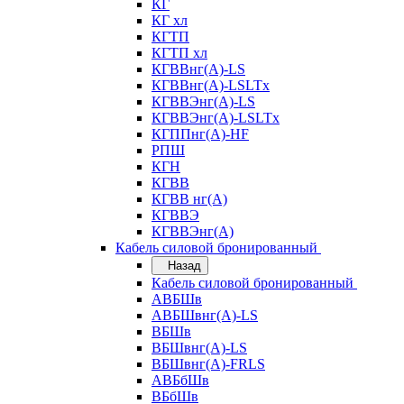
КГ
КГ хл
КГТП
КГТП хл
КГВВнг(А)-LS
КГВВнг(А)-LSLTx
КГВВЭнг(А)-LS
КГВВЭнг(А)-LSLTx
КГППнг(А)-HF
РПШ
КГН
КГВВ
КГВВ нг(А)
КГВВЭ
КГВВЭнг(А)
Кабель силовой бронированный
Назад
Кабель силовой бронированный
АВБШв
АВБШвнг(А)-LS
ВБШв
ВБШвнг(А)-LS
ВБШвнг(А)-FRLS
АВБбШв
ВБбШв