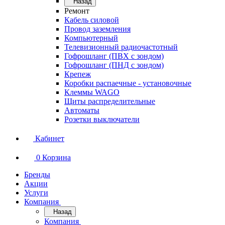
Назад
Ремонт
Кабель силовой
Провод заземления
Компьютерный
Телевизионный радиочастотный
Гофрошланг (ПВХ с зондом)
Гофрошланг (ПНД с зондом)
Крепеж
Коробки распаечные - установочные
Клеммы WAGO
Щиты распределительные
Автоматы
Розетки выключатели
Кабинет
0
Корзина
Бренды
Акции
Услуги
Компания
Назад
Компания