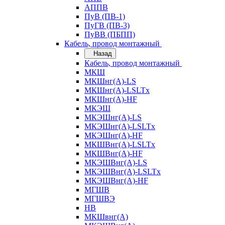
АППВ
ПуВ (ПВ-1)
ПуГВ (ПВ-3)
ПуВВ (ПБПП)
Кабель, провод монтажный
Назад
Кабель, провод монтажный
МКШ
МКШнг(А)-LS
МКШнг(А)-LSLTx
МКШнг(А)-HF
МКЭШ
МКЭШнг(А)-LS
МКЭШнг(А)-LSLTx
МКЭШнг(А)-HF
МКШВнг(A)-LSLTx
МКШВнг(А)-HF
МКЭШВнг(А)-LS
МКЭШВнг(A)-LSLTx
МКЭШВнг(А)-HF
МГШВ
МГШВЭ
НВ
МКШвнг(А)