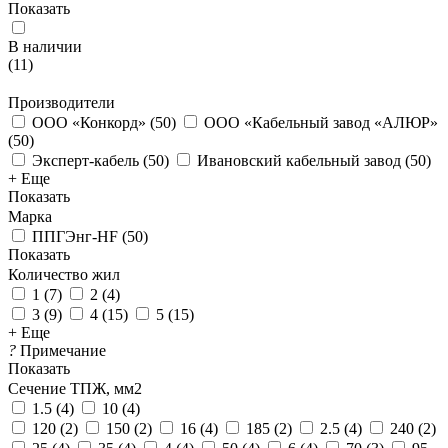
Показать
В наличии
(
11
)
Производители
ООО «Конкорд»
(
50
)
ООО «Кабельный завод «АЛЮР»
(
50
)
Эксперт-кабель
(
50
)
Ивановский кабельный завод
(
50
)
+ Еще
Показать
Марка
ППГЭнг-HF
(
50
)
Показать
Количество жил
1
(
7
)
2
(
4
)
3
(
9
)
4
(
15
)
5
(
15
)
+ Еще
?
Примечание
Показать
Сечение ТПЖ, мм2
1.5
(
4
)
10
(
4
)
120
(
2
)
150
(
2
)
16
(
4
)
185
(
2
)
2.5
(
4
)
240
(
2
)