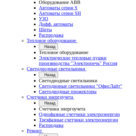
Оборудование АВВ
Автоматы серии S
Автоматы серии SH
УЗО
Дифф. автоматы
Щиты
Распродажа
Тепловое оборудование
Назад
Тепловое оборудование
Электрические тепловые пушки
произвводства "Электропечь" Россия
Светодиодные светильники
Назад
Светодиодные светильники
Светодионые светильники "ОфисЛайт"
Светодиодные прожекторы
Счетчики энергоучета
Назад
Счетчики энергоучета
Однофазные счетчики электроэнергии
Трехфазные счетчики электроэнергии
Распродажа
Ремонт