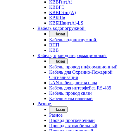
КВВГнг(А)
КВВГЭ
КВВГЭнг(А)
КВБШв
КВБШвнг(А)-LS
Кабель водопогружной
Назад
Кабель водопогружной
ВПП
КВВ
Кабель, провод информационный
Назад
Кабель, провод информационный
Кабель для Охранно-Пожарной
Сигнализации
LAN кабель, витая пара
Кабель для интерфейса RS-485
Кабель, провод связи
Кабель коаксиальный
Разное
Назад
Разное
Провод прогревочный
Провод автомобильный
Провод авиационный