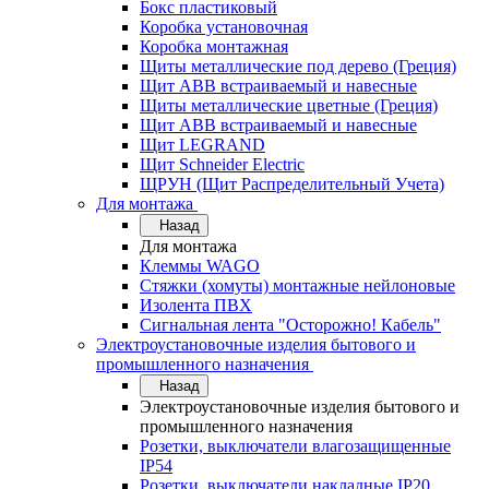
Бокс пластиковый
Коробка установочная
Коробка монтажная
Щиты металлические под дерево (Греция)
Щит ABB встраиваемый и навесные
Щиты металлические цветные (Греция)
Щит ABB встраиваемый и навесные
Щит LEGRAND
Щит Schneider Electric
ЩРУН (Щит Распределительный Учета)
Для монтажа
Назад
Для монтажа
Клеммы WAGO
Стяжки (хомуты) монтажные нейлоновые
Изолента ПВХ
Сигнальная лента "Осторожно! Кабель"
Электроустановочные изделия бытового и
промышленного назначения
Назад
Электроустановочные изделия бытового и
промышленного назначения
Розетки, выключатели влагозащищенные
IP54
Розетки, выключатели накладные IP20