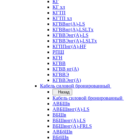
КГ
КГ хл
КГТП
КГТП хл
КГВВнг(А)-LS
КГВВнг(А)-LSLTx
КГВВЭнг(А)-LS
КГВВЭнг(А)-LSLTx
КГППнг(А)-HF
РПШ
КГН
КГВВ
КГВВ нг(А)
КГВВЭ
КГВВЭнг(А)
Кабель силовой бронированный
Назад
Кабель силовой бронированный
АВБШв
АВБШвнг(А)-LS
ВБШв
ВБШвнг(А)-LS
ВБШвнг(А)-FRLS
АВБбШв
ВБбШв