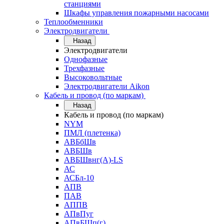
станциями
Шкафы управления пожарными насосами
Теплообменники
Электродвигатели
Назад
Электродвигатели
Однофазные
Трехфазные
Высоковольтные
Электродвигатели Aikon
Кабель и провод (по маркам)
Назад
Кабель и провод (по маркам)
NYM
ПМЛ (плетенка)
АВБбШв
АВБШв
АВБШвнг(А)-LS
АС
АСБл-10
АПВ
ПАВ
АППВ
АПвПуг
АПвБШп(г)