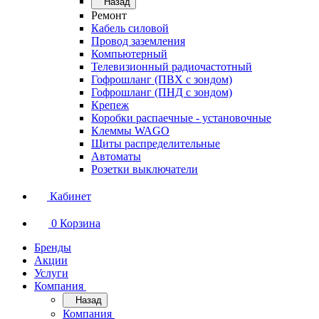
Назад
Ремонт
Кабель силовой
Провод заземления
Компьютерный
Телевизионный радиочастотный
Гофрошланг (ПВХ с зондом)
Гофрошланг (ПНД с зондом)
Крепеж
Коробки распаечные - установочные
Клеммы WAGO
Щиты распределительные
Автоматы
Розетки выключатели
Кабинет
0
Корзина
Бренды
Акции
Услуги
Компания
Назад
Компания