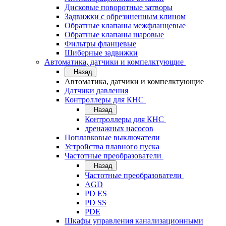
Дисковые поворотные затворы
Задвижки с обрезиненным клином
Обратные клапаны межфланцевые
Обратные клапаны шаровые
Фильтры фланцевые
Шиберные задвижки
Автоматика, датчики и компелктующие
Назад
Автоматика, датчики и компелктующие
Датчики давления
Контроллеры для КНС
Назад
Контроллеры для КНС
дренажных насосов
Поплавковые выключатели
Устройства плавного пуска
Частотные преобразователи
Назад
Частотные преобразователи
AGD
PD ES
PD SS
PDE
Шкафы управления канализационными