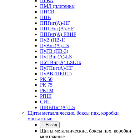
ПГВА
ПМЛ (плетенка)
ПНСВ
ППВ
ППГнг(А)-HF
ППГЭнг(А)-HF
ППГнг(А)-FRHF
ПуВ (ПВ-1)
ПуВнг(А)-LS
ПуГВ (ПВ-3)
ПуГВнг(А)-LS
ПУГВнг(А)-LSLTx
ПуГПнг(А)-HF
ПуВВ (ПБПП)
РК 50
РК 75
РКГМ
РПШ
СИП
ШВВПнг(А)-LS
Щиты металлические, боксы пвх, коробки
монтажные
Назад
Щиты металлические, боксы пвх, коробки
монтажные