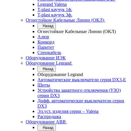
Legrand Valena
T-plast каучук 1ф.
T-plast каучук 3ф.
Огнестойкие Кабельные Линии (ОКЛ)
Назад
Огнестойкие Кабельные Линии (ОКЛ)
Алюр
Конкорд
Паритет
Спецкабель
Оборудование ИЭК
Оборудование Legrand
Назад
Оборудование Legrand
Автоматические выключатели серия DX3-E
Щиты
Устройства защитного отключения (УЗО)
серии DX3
Дифф. автоматические выключатели серии
DX3
Эл.уст. изделия серии – Valena
Распродажа
Оборудование АВВ
Назад