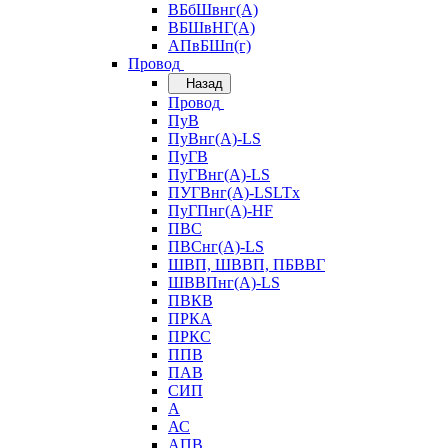
ВБбШвнг(А)
ВБШвНГ(А)
АПвБШп(г)
Провод
Назад
Провод
ПуВ
ПуВнг(А)-LS
ПуГВ
ПуГВнг(А)-LS
ПУГВнг(А)-LSLTx
ПуГПнг(А)-HF
ПВС
ПВСнг(А)-LS
ШВП, ШВВП, ПБВВГ
ШВВПнг(А)-LS
ПВКВ
ПРКА
ПРКС
ППВ
ПАВ
СИП
А
АС
АПВ