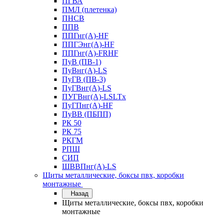
ПГВА
ПМЛ (плетенка)
ПНСВ
ППВ
ППГнг(А)-HF
ППГЭнг(А)-HF
ППГнг(А)-FRHF
ПуВ (ПВ-1)
ПуВнг(А)-LS
ПуГВ (ПВ-3)
ПуГВнг(А)-LS
ПУГВнг(А)-LSLTx
ПуГПнг(А)-HF
ПуВВ (ПБПП)
РК 50
РК 75
РКГМ
РПШ
СИП
ШВВПнг(А)-LS
Щиты металлические, боксы пвх, коробки
монтажные
Назад
Щиты металлические, боксы пвх, коробки
монтажные