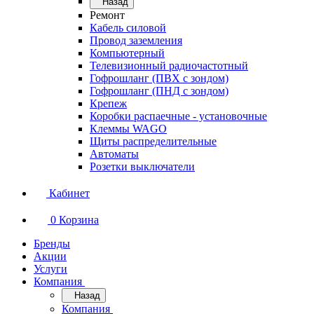
Назад
Ремонт
Кабель силовой
Провод заземления
Компьютерный
Телевизионный радиочастотный
Гофрошланг (ПВХ с зондом)
Гофрошланг (ПНД с зондом)
Крепеж
Коробки распаечные - установочные
Клеммы WAGO
Щиты распределительные
Автоматы
Розетки выключатели
Кабинет
0
Корзина
Бренды
Акции
Услуги
Компания
Назад
Компания