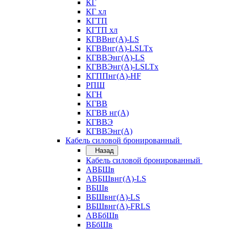
КГ
КГ хл
КГТП
КГТП хл
КГВВнг(А)-LS
КГВВнг(А)-LSLTx
КГВВЭнг(А)-LS
КГВВЭнг(А)-LSLTx
КГППнг(А)-HF
РПШ
КГН
КГВВ
КГВВ нг(А)
КГВВЭ
КГВВЭнг(А)
Кабель силовой бронированный
Назад
Кабель силовой бронированный
АВБШв
АВБШвнг(А)-LS
ВБШв
ВБШвнг(А)-LS
ВБШвнг(А)-FRLS
АВБбШв
ВБбШв