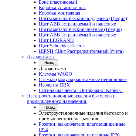
Бокс пластиковый
Коробка установочная
Коробка монтажная
Щиты металлические под дерево (Греция)
Щит ABB встраиваемый и навесные
Щиты металлические цветные (Греция)
Щит ABB встраиваемый и навесные
Щит LEGRAND
Щит Schneider Electric
ЩРУН (Щит Распределительный Учета)
Для монтажа
Назад
Для монтажа
Клеммы WAGO
Стяжки (хомуты) монтажные нейлоновые
Изолента ПВХ
Сигнальная лента "Осторожно! Кабель"
Электроустановочные изделия бытового и
промышленного назначения
Назад
Электроустановочные изделия бытового и
промышленного назначения
Розетки, выключатели влагозащищенные
IP54
Розетки, выключатели накладные IP20