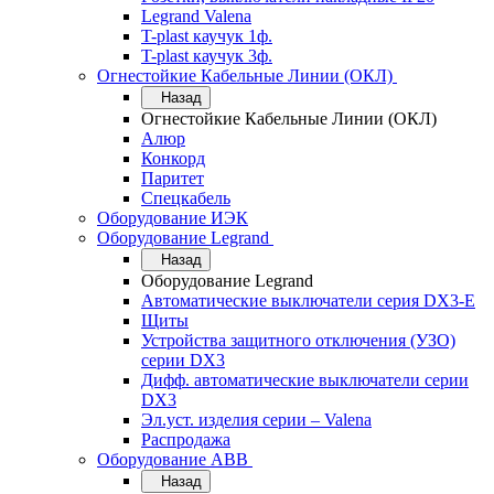
Legrand Valena
T-plast каучук 1ф.
T-plast каучук 3ф.
Огнестойкие Кабельные Линии (ОКЛ)
Назад
Огнестойкие Кабельные Линии (ОКЛ)
Алюр
Конкорд
Паритет
Спецкабель
Оборудование ИЭК
Оборудование Legrand
Назад
Оборудование Legrand
Автоматические выключатели серия DX3-E
Щиты
Устройства защитного отключения (УЗО)
серии DX3
Дифф. автоматические выключатели серии
DX3
Эл.уст. изделия серии – Valena
Распродажа
Оборудование АВВ
Назад