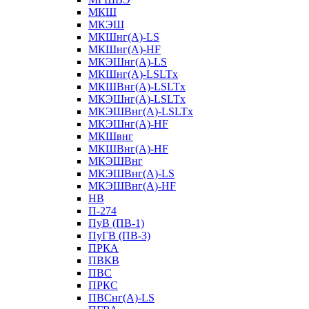
МКШ
МКЭШ
МКШнг(А)-LS
МКШнг(А)-HF
МКЭШнг(А)-LS
МКШнг(А)-LSLTx
МКШВнг(A)-LSLTx
МКЭШнг(А)-LSLTx
МКЭШВнг(A)-LSLTx
МКЭШнг(А)-HF
МКШвнг
МКШВнг(А)-HF
МКЭШВнг
МКЭШВнг(А)-LS
МКЭШВнг(А)-HF
НВ
П-274
ПуВ (ПВ-1)
ПуГВ (ПВ-3)
ПРКА
ПВКВ
ПВС
ПРКС
ПВСнг(А)-LS