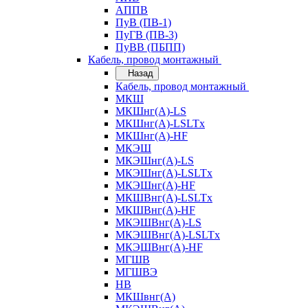
АППВ
ПуВ (ПВ-1)
ПуГВ (ПВ-3)
ПуВВ (ПБПП)
Кабель, провод монтажный
Назад
Кабель, провод монтажный
МКШ
МКШнг(А)-LS
МКШнг(А)-LSLTx
МКШнг(А)-HF
МКЭШ
МКЭШнг(А)-LS
МКЭШнг(А)-LSLTx
МКЭШнг(А)-HF
МКШВнг(A)-LSLTx
МКШВнг(А)-HF
МКЭШВнг(А)-LS
МКЭШВнг(A)-LSLTx
МКЭШВнг(А)-HF
МГШВ
МГШВЭ
НВ
МКШвнг(А)