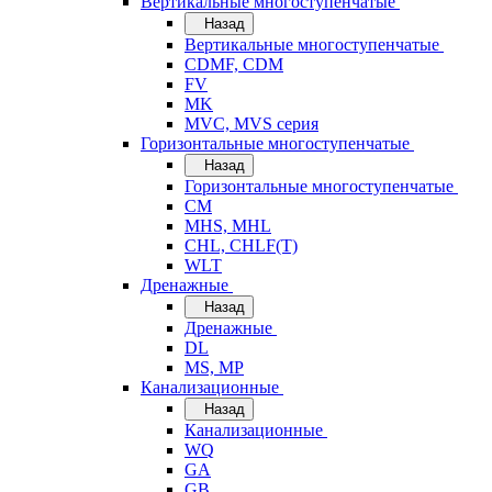
Вертикальные многоступенчатые
Назад
Вертикальные многоступенчатые
CDMF, CDM
FV
MK
MVC, MVS серия
Горизонтальные многоступенчатые
Назад
Горизонтальные многоступенчатые
CM
MHS, MHL
CHL, CHLF(T)
WLT
Дренажные
Назад
Дренажные
DL
MS, MP
Канализационные
Назад
Канализационные
WQ
GA
GB