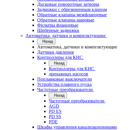
Дисковые поворотные затворы
Задвижки с обрезиненным клином
Обратные клапаны межфланцевые
Обратные клапаны шаровые
Фильтры фланцевые
Шиберные задвижки
Автоматика, датчики и компелктующие
Назад
Автоматика, датчики и компелктующие
Датчики давления
Контроллеры для КНС
Назад
Контроллеры для КНС
дренажных насосов
Поплавковые выключатели
Устройства плавного пуска
Частотные преобразователи
Назад
Частотные преобразователи
AGD
PD ES
PD SS
PDE
Шкафы управления канализационными