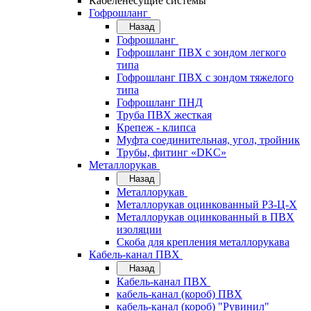
Кабеленесущие системы
Гофрошланг
Назад
Гофрошланг
Гофрошланг ПВХ с зондом легкого
типа
Гофрошланг ПВХ с зондом тяжелого
типа
Гофрошланг ПНД
Труба ПВХ жесткая
Крепеж - клипса
Муфта соединительная, угол, тройник
Трубы, фитинг «DKC»
Металлорукав
Назад
Металлорукав
Металлорукав оцинкованный РЗ-Ц-Х
Металлорукав оцинкованный в ПВХ
изоляции
Скоба для крепления металлорукава
Кабель-канал ПВХ
Назад
Кабель-канал ПВХ
кабель-канал (короб) ПВХ
кабель-канал (короб) "Рувинил"