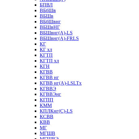
БПВЛ
ВБбШв
ВБШв
ВБбШвнг
ВБШвНГ
ВБШвнг(А)-LS
ВБШвнг(А)-FRLS
КГ
КГ хл
КГТП
КГТП хл
КГН
КГВВ
КГВВ нг
КГВВ нг(А)-LSLTx
КГВВЭ
КГВВЭнг
КГПП
КММ
КПЛКнг(C)-LS
КСВВ
КВВ
МГ
МГШВ
МГШВЭ