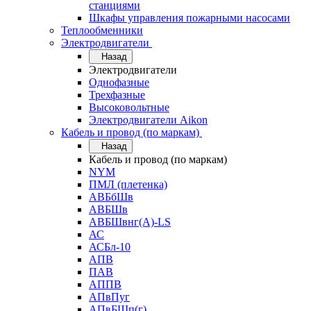
станциями
Шкафы управления пожарными насосами
Теплообменники
Электродвигатели
Назад
Электродвигатели
Однофазные
Трехфазные
Высоковольтные
Электродвигатели Aikon
Кабель и провод (по маркам)
Назад
Кабель и провод (по маркам)
NYM
ПМЛ (плетенка)
АВБбШв
АВБШв
АВБШвнг(А)-LS
АС
АСБл-10
АПВ
ПАВ
АППВ
АПвПуг
АПвБШп(г)