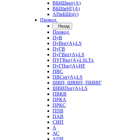
ВБбШвнг(А)
ВБШвНГ(А)
АПвБШп(г)
Провод
Назад
Провод
ПуВ
ПуВнг(А)-LS
ПуГВ
ПуГВнг(А)-LS
ПУГВнг(А)-LSLTx
ПуГПнг(А)-HF
ПВС
ПВСнг(А)-LS
ШВП, ШВВП, ПБВВГ
ШВВПнг(А)-LS
ПВКВ
ПРКА
ПРКС
ППВ
ПАВ
СИП
А
АС
АПВ