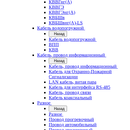
КВВГнг(А)
КВВГЭ
КВВГЭнг(А)
КВБШв
КВБШвнг(А)-LS
Кабель водопогружной
Назад
Кабель водопогружной
ВПП
КВВ
Кабель, провод информационный
Назад
Кабель, провод информационный
Кабель для Охранно-Пожарной
Сигнализации
LAN кабель, витая пара
Кабель для интерфейса RS-485
Кабель, провод связи
Кабель коаксиальный
Разное
Назад
Разное
Провод прогревочный
Провод автомобильный
Провод авиационный