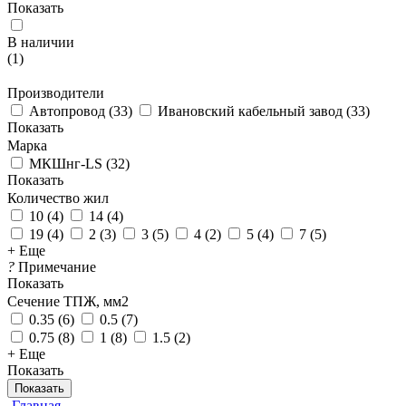
Показать
В наличии
(
1
)
Производители
Автопровод
(
33
)
Ивановский кабельный завод
(
33
)
Показать
Марка
МКШнг-LS
(
32
)
Показать
Количество жил
10
(
4
)
14
(
4
)
19
(
4
)
2
(
3
)
3
(
5
)
4
(
2
)
5
(
4
)
7
(
5
)
+ Еще
?
Примечание
Показать
Сечение ТПЖ, мм2
0.35
(
6
)
0.5
(
7
)
0.75
(
8
)
1
(
8
)
1.5
(
2
)
+ Еще
Показать
Показать
Главная