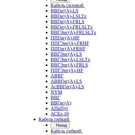
Кабель силовой
ВВГнг(А)-LS
ВВГнг(А)-LSLTx
ВВГнг(А)-FRLS
ВВГнг(А)-FRLSLTx
ВВГЭнг(А)-FRLSLTx
ППГнг(А)-HF
ППГЭнг(А)-FRHF
ППГнг(А)-FRHF
ВВГЭнг(А)-LS
ВВГЭнг(А)-LSLTx
ВВГЭнг(А)-FRLS
ППГЭнг(А)-HF
АВВГ
АВВГнг(А)-LS
АсВВГнг(А)-LS
NYM
ВВГ
ВВГнг(А)
АПвПуг
АСБл-10
Кабель гибкий
Назад
Кабель гибкий