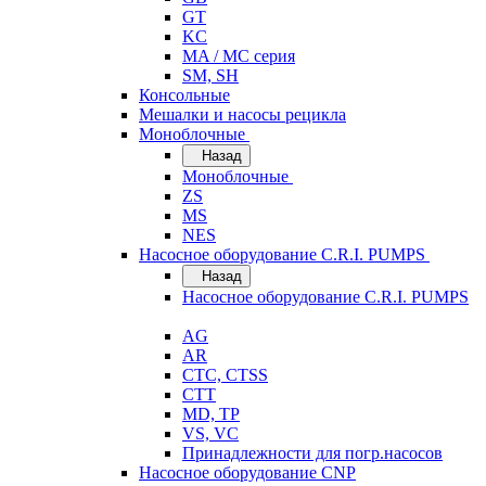
GT
KC
MA / MC серия
SM, SH
Консольные
Мешалки и насосы рецикла
Моноблочные
Назад
Моноблочные
ZS
MS
NES
Насосное оборудование C.R.I. PUMPS
Назад
Насосное оборудование C.R.I. PUMPS
AG
AR
CTC, CTSS
CTT
MD, TP
VS, VC
Принадлежности для погр.насосов
Насосное оборудование CNP