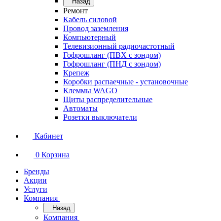
Назад
Ремонт
Кабель силовой
Провод заземления
Компьютерный
Телевизионный радиочастотный
Гофрошланг (ПВХ с зондом)
Гофрошланг (ПНД с зондом)
Крепеж
Коробки распаечные - установочные
Клеммы WAGO
Щиты распределительные
Автоматы
Розетки выключатели
Кабинет
0
Корзина
Бренды
Акции
Услуги
Компания
Назад
Компания