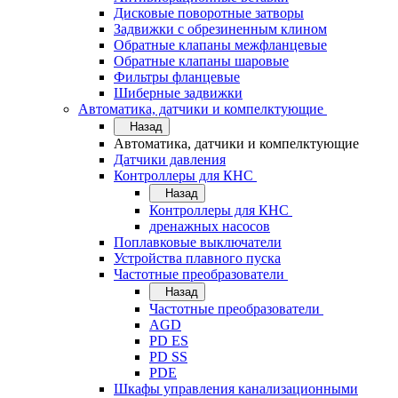
Дисковые поворотные затворы
Задвижки с обрезиненным клином
Обратные клапаны межфланцевые
Обратные клапаны шаровые
Фильтры фланцевые
Шиберные задвижки
Автоматика, датчики и компелктующие
Назад
Автоматика, датчики и компелктующие
Датчики давления
Контроллеры для КНС
Назад
Контроллеры для КНС
дренажных насосов
Поплавковые выключатели
Устройства плавного пуска
Частотные преобразователи
Назад
Частотные преобразователи
AGD
PD ES
PD SS
PDE
Шкафы управления канализационными