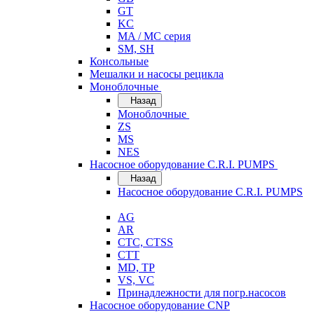
GT
KC
MA / MC серия
SM, SH
Консольные
Мешалки и насосы рецикла
Моноблочные
Назад
Моноблочные
ZS
MS
NES
Насосное оборудование C.R.I. PUMPS
Назад
Насосное оборудование C.R.I. PUMPS
AG
AR
CTC, CTSS
CTT
MD, TP
VS, VC
Принадлежности для погр.насосов
Насосное оборудование CNP