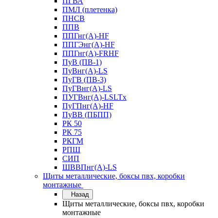
ПГВА
ПМЛ (плетенка)
ПНСВ
ППВ
ППГнг(А)-HF
ППГЭнг(А)-HF
ППГнг(А)-FRHF
ПуВ (ПВ-1)
ПуВнг(А)-LS
ПуГВ (ПВ-3)
ПуГВнг(А)-LS
ПУГВнг(А)-LSLTx
ПуГПнг(А)-HF
ПуВВ (ПБПП)
РК 50
РК 75
РКГМ
РПШ
СИП
ШВВПнг(А)-LS
Щиты металлические, боксы пвх, коробки
монтажные
Назад
Щиты металлические, боксы пвх, коробки
монтажные