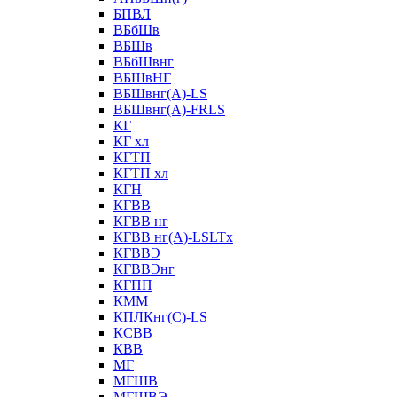
БПВЛ
ВБбШв
ВБШв
ВБбШвнг
ВБШвНГ
ВБШвнг(А)-LS
ВБШвнг(А)-FRLS
КГ
КГ хл
КГТП
КГТП хл
КГН
КГВВ
КГВВ нг
КГВВ нг(А)-LSLTx
КГВВЭ
КГВВЭнг
КГПП
КММ
КПЛКнг(C)-LS
КСВВ
КВВ
МГ
МГШВ
МГШВЭ