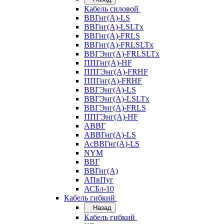
Кабель силовой
ВВГнг(А)-LS
ВВГнг(А)-LSLTx
ВВГнг(А)-FRLS
ВВГнг(А)-FRLSLTx
ВВГЭнг(А)-FRLSLTx
ППГнг(А)-HF
ППГЭнг(А)-FRHF
ППГнг(А)-FRHF
ВВГЭнг(А)-LS
ВВГЭнг(А)-LSLTx
ВВГЭнг(А)-FRLS
ППГЭнг(А)-HF
АВВГ
АВВГнг(А)-LS
АсВВГнг(А)-LS
NYM
ВВГ
ВВГнг(А)
АПвПуг
АСБл-10
Кабель гибкий
Назад
Кабель гибкий