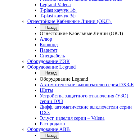
Legrand Valena
T-plast каучук 1ф.
T-plast каучук 3ф.
Огнестойкие Кабельные Линии (ОКЛ)
Назад
Огнестойкие Кабельные Линии (ОКЛ)
Алюр
Конкорд
Паритет
Спецкабель
Оборудование ИЭК
Оборудование Legrand
Назад
Оборудование Legrand
Автоматические выключатели серия DX3-E
Щиты
Устройства защитного отключения (УЗО)
серии DX3
Дифф. автоматические выключатели серии
DX3
Эл.уст. изделия серии – Valena
Распродажа
Оборудование АВВ
Назад