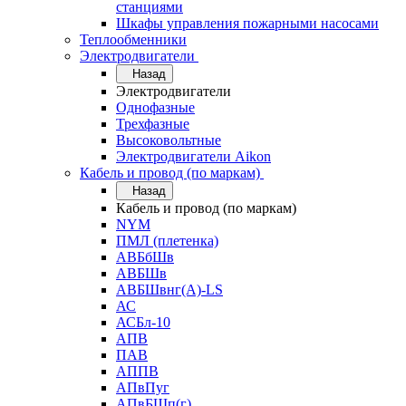
станциями
Шкафы управления пожарными насосами
Теплообменники
Электродвигатели
Назад
Электродвигатели
Однофазные
Трехфазные
Высоковольтные
Электродвигатели Aikon
Кабель и провод (по маркам)
Назад
Кабель и провод (по маркам)
NYM
ПМЛ (плетенка)
АВБбШв
АВБШв
АВБШвнг(А)-LS
АС
АСБл-10
АПВ
ПАВ
АППВ
АПвПуг
АПвБШп(г)