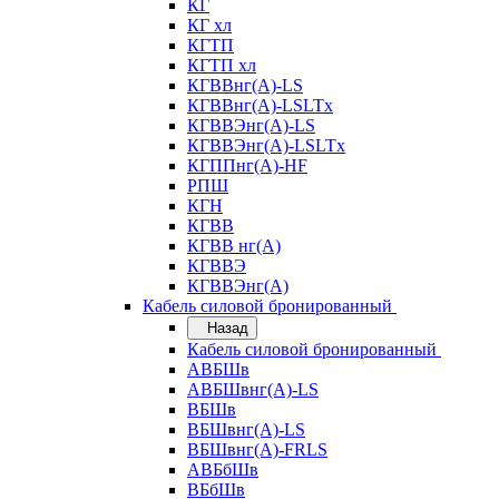
КГ
КГ хл
КГТП
КГТП хл
КГВВнг(А)-LS
КГВВнг(А)-LSLTx
КГВВЭнг(А)-LS
КГВВЭнг(А)-LSLTx
КГППнг(А)-HF
РПШ
КГН
КГВВ
КГВВ нг(А)
КГВВЭ
КГВВЭнг(А)
Кабель силовой бронированный
Назад
Кабель силовой бронированный
АВБШв
АВБШвнг(А)-LS
ВБШв
ВБШвнг(А)-LS
ВБШвнг(А)-FRLS
АВБбШв
ВБбШв