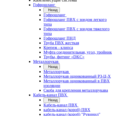
Кабеленесущие системы
Гофрошланг
Назад
Гофрошланг
Гофрошланг ПВХ с зондом легкого
типа
Гофрошланг ПВХ с зондом тяжелого
типа
Гофрошланг ПНД
Труба ПВХ жесткая
Крепеж - клипса
Муфта соединительная, угол, тройник
Трубы, фитинг «DKC»
Металлорукав
Назад
Металлорукав
Металлорукав оцинкованный РЗ-Ц-Х
Металлорукав оцинкованный в ПВХ
изоляции
Скоба для крепления металлорукава
Кабель-канал ПВХ
Назад
Кабель-канал ПВХ
кабель-канал (короб) ПВХ
кабель-канал (короб) "Рувинил"