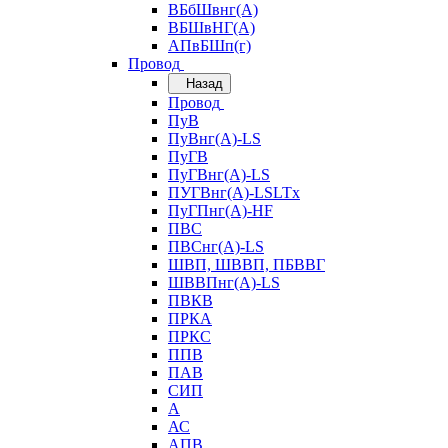
ВБбШвнг(А)
ВБШвНГ(А)
АПвБШп(г)
Провод
Назад
Провод
ПуВ
ПуВнг(А)-LS
ПуГВ
ПуГВнг(А)-LS
ПУГВнг(А)-LSLTx
ПуГПнг(А)-HF
ПВС
ПВСнг(А)-LS
ШВП, ШВВП, ПБВВГ
ШВВПнг(А)-LS
ПВКВ
ПРКА
ПРКС
ППВ
ПАВ
СИП
А
АС
АПВ