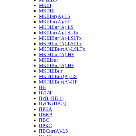
МКШ
МКЭШ
МКШнг(А)-LS
МКШнг(А)-HF
МКЭШнг(А)-LS
МКШнг(А)-LSLTx
МКШВнг(A)-LSLTx
МКЭШнг(А)-LSLTx
МКЭШВнг(A)-LSLTx
МКЭШнг(А)-HF
МКШвнг
МКШВнг(А)-HF
МКЭШВнг
МКЭШВнг(А)-LS
МКЭШВнг(А)-HF
НВ
П-274
ПуВ (ПВ-1)
ПуГВ (ПВ-3)
ПРКА
ПВКВ
ПВС
ПРКС
ПВСнг(А)-LS