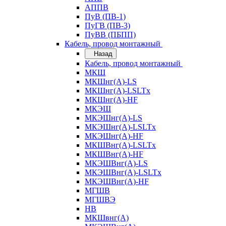
АППВ
ПуВ (ПВ-1)
ПуГВ (ПВ-3)
ПуВВ (ПБПП)
Кабель, провод монтажный
Назад
Кабель, провод монтажный
МКШ
МКШнг(А)-LS
МКШнг(А)-LSLTx
МКШнг(А)-HF
МКЭШ
МКЭШнг(А)-LS
МКЭШнг(А)-LSLTx
МКЭШнг(А)-HF
МКШВнг(A)-LSLTx
МКШВнг(А)-HF
МКЭШВнг(А)-LS
МКЭШВнг(A)-LSLTx
МКЭШВнг(А)-HF
МГШВ
МГШВЭ
НВ
МКШвнг(А)