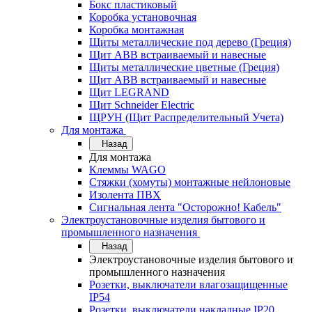
Бокс пластиковый
Коробка установочная
Коробка монтажная
Щиты металлические под дерево (Греция)
Щит ABB встраиваемый и навесные
Щиты металлические цветные (Греция)
Щит ABB встраиваемый и навесные
Щит LEGRAND
Щит Schneider Electric
ЩРУН (Щит Распределительный Учета)
Для монтажа
Назад
Для монтажа
Клеммы WAGO
Стяжки (хомуты) монтажные нейлоновые
Изолента ПВХ
Сигнальная лента "Осторожно! Кабель"
Электроустановочные изделия бытового и
промышленного назначения
Назад
Электроустановочные изделия бытового и
промышленного назначения
Розетки, выключатели влагозащищенные
IP54
Розетки, выключатели накладные IP20