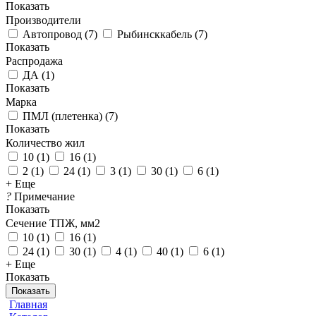
Показать
Производители
Автопровод
(
7
)
Рыбинсккабель
(
7
)
Показать
Распродажа
ДА
(
1
)
Показать
Марка
ПМЛ (плетенка)
(
7
)
Показать
Количество жил
10
(
1
)
16
(
1
)
2
(
1
)
24
(
1
)
3
(
1
)
30
(
1
)
6
(
1
)
+ Еще
?
Примечание
Показать
Сечение ТПЖ, мм2
10
(
1
)
16
(
1
)
24
(
1
)
30
(
1
)
4
(
1
)
40
(
1
)
6
(
1
)
+ Еще
Показать
Показать
Главная