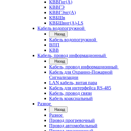
КВВГнг(А)
КВВГЭ
КВВГЭнг(А)
КВБШв
КВБШвнг(А)-LS
Кабель водопогружной
Назад
Кабель водопогружной
ВПП
КВВ
Кабель, провод информационный
Назад
Кабель, провод информационный
Кабель для Охранно-Пожарной
Сигнализации
LAN кабель, витая пара
Кабель для интерфейса RS-485
Кабель, провод связи
Кабель коаксиальный
Разное
Назад
Разное
Провод прогревочный
Провод автомобильный
Провод авиационный