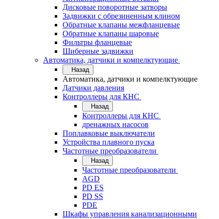
Дисковые поворотные затворы
Задвижки с обрезиненным клином
Обратные клапаны межфланцевые
Обратные клапаны шаровые
Фильтры фланцевые
Шиберные задвижки
Автоматика, датчики и компелктующие
Назад
Автоматика, датчики и компелктующие
Датчики давления
Контроллеры для КНС
Назад
Контроллеры для КНС
дренажных насосов
Поплавковые выключатели
Устройства плавного пуска
Частотные преобразователи
Назад
Частотные преобразователи
AGD
PD ES
PD SS
PDE
Шкафы управления канализационными