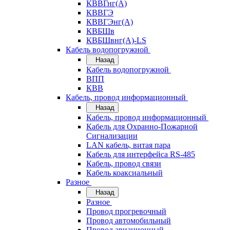
КВВГнг(А)
КВВГЭ
КВВГЭнг(А)
КВБШв
КВБШвнг(А)-LS
Кабель водопогружной
Назад
Кабель водопогружной
ВПП
КВВ
Кабель, провод информационный
Назад
Кабель, провод информационный
Кабель для Охранно-Пожарной
Сигнализации
LAN кабель, витая пара
Кабель для интерфейса RS-485
Кабель, провод связи
Кабель коаксиальный
Разное
Назад
Разное
Провод прогревочный
Провод автомобильный
Провод авиационный