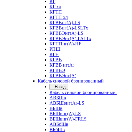
КГ
КГ хл
КГТП
КГТП хл
КГВВнг(А)-LS
КГВВнг(А)-LSLTx
КГВВЭнг(А)-LS
КГВВЭнг(А)-LSLTx
КГППнг(А)-HF
РПШ
КГН
КГВВ
КГВВ нг(А)
КГВВЭ
КГВВЭнг(А)
Кабель силовой бронированный
Назад
Кабель силовой бронированный
АВБШв
АВБШвнг(А)-LS
ВБШв
ВБШвнг(А)-LS
ВБШвнг(А)-FRLS
АВБбШв
ВБбШв