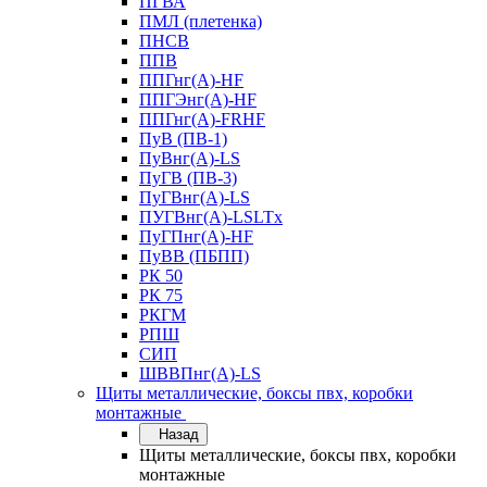
ПГВА
ПМЛ (плетенка)
ПНСВ
ППВ
ППГнг(А)-HF
ППГЭнг(А)-HF
ППГнг(А)-FRHF
ПуВ (ПВ-1)
ПуВнг(А)-LS
ПуГВ (ПВ-3)
ПуГВнг(А)-LS
ПУГВнг(А)-LSLTx
ПуГПнг(А)-HF
ПуВВ (ПБПП)
РК 50
РК 75
РКГМ
РПШ
СИП
ШВВПнг(А)-LS
Щиты металлические, боксы пвх, коробки
монтажные
Назад
Щиты металлические, боксы пвх, коробки
монтажные