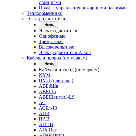
станциями
Шкафы управления пожарными насосами
Теплообменники
Электродвигатели
Назад
Электродвигатели
Однофазные
Трехфазные
Высоковольтные
Электродвигатели Aikon
Кабель и провод (по маркам)
Назад
Кабель и провод (по маркам)
NYM
ПМЛ (плетенка)
АВБбШв
АВБШв
АВБШвнг(А)-LS
АС
АСБл-10
АПВ
ПАВ
АППВ
АПвПуг
АПвБШп(г)