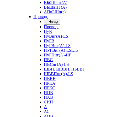
ВБбШвнг(А)
ВБШвНГ(А)
АПвБШп(г)
Провод
Назад
Провод
ПуВ
ПуВнг(А)-LS
ПуГВ
ПуГВнг(А)-LS
ПУГВнг(А)-LSLTx
ПуГПнг(А)-HF
ПВС
ПВСнг(А)-LS
ШВП, ШВВП, ПБВВГ
ШВВПнг(А)-LS
ПВКВ
ПРКА
ПРКС
ППВ
ПАВ
СИП
А
АС
АПВ