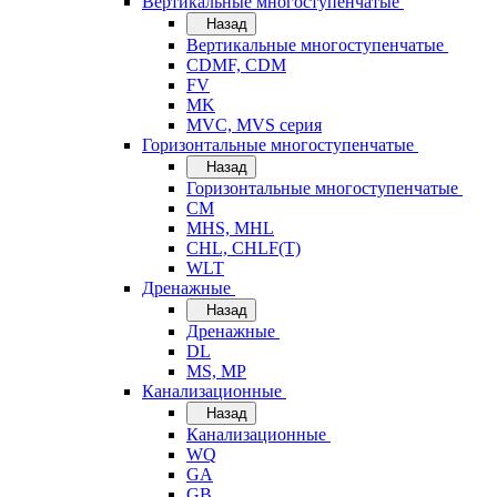
Вертикальные многоступенчатые
Назад
Вертикальные многоступенчатые
CDMF, CDM
FV
MK
MVC, MVS серия
Горизонтальные многоступенчатые
Назад
Горизонтальные многоступенчатые
CM
MHS, MHL
CHL, CHLF(T)
WLT
Дренажные
Назад
Дренажные
DL
MS, MP
Канализационные
Назад
Канализационные
WQ
GA
GB