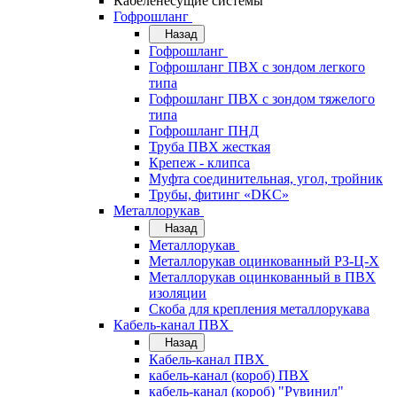
Кабеленесущие системы
Гофрошланг
Назад
Гофрошланг
Гофрошланг ПВХ с зондом легкого
типа
Гофрошланг ПВХ с зондом тяжелого
типа
Гофрошланг ПНД
Труба ПВХ жесткая
Крепеж - клипса
Муфта соединительная, угол, тройник
Трубы, фитинг «DKC»
Металлорукав
Назад
Металлорукав
Металлорукав оцинкованный РЗ-Ц-Х
Металлорукав оцинкованный в ПВХ
изоляции
Скоба для крепления металлорукава
Кабель-канал ПВХ
Назад
Кабель-канал ПВХ
кабель-канал (короб) ПВХ
кабель-канал (короб) "Рувинил"