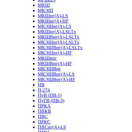
МКШ
МКЭШ
МКШнг(А)-LS
МКШнг(А)-HF
МКЭШнг(А)-LS
МКШнг(А)-LSLTx
МКШВнг(A)-LSLTx
МКЭШнг(А)-LSLTx
МКЭШВнг(A)-LSLTx
МКЭШнг(А)-HF
МКШвнг
МКШВнг(А)-HF
МКЭШВнг
МКЭШВнг(А)-LS
МКЭШВнг(А)-HF
НВ
П-274
ПуВ (ПВ-1)
ПуГВ (ПВ-3)
ПРКА
ПВКВ
ПВС
ПРКС
ПВСнг(А)-LS