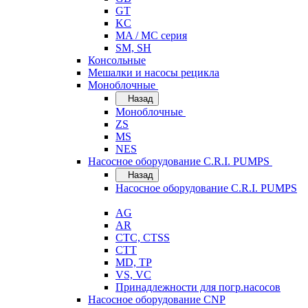
GT
KC
MA / MC серия
SM, SH
Консольные
Мешалки и насосы рецикла
Моноблочные
Назад
Моноблочные
ZS
MS
NES
Насосное оборудование C.R.I. PUMPS
Назад
Насосное оборудование C.R.I. PUMPS
AG
AR
CTC, CTSS
CTT
MD, TP
VS, VC
Принадлежности для погр.насосов
Насосное оборудование CNP