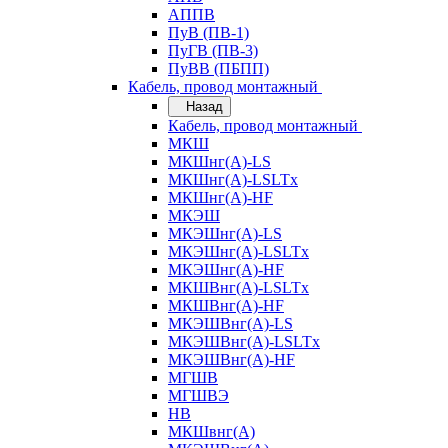
АППВ
ПуВ (ПВ-1)
ПуГВ (ПВ-3)
ПуВВ (ПБПП)
Кабель, провод монтажный
Назад
Кабель, провод монтажный
МКШ
МКШнг(А)-LS
МКШнг(А)-LSLTx
МКШнг(А)-HF
МКЭШ
МКЭШнг(А)-LS
МКЭШнг(А)-LSLTx
МКЭШнг(А)-HF
МКШВнг(A)-LSLTx
МКШВнг(А)-HF
МКЭШВнг(А)-LS
МКЭШВнг(A)-LSLTx
МКЭШВнг(А)-HF
МГШВ
МГШВЭ
НВ
МКШвнг(А)