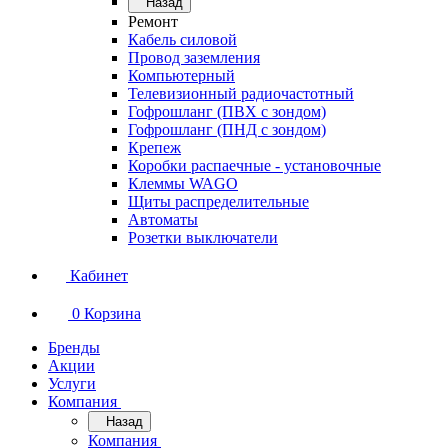
Назад
Ремонт
Кабель силовой
Провод заземления
Компьютерный
Телевизионный радиочастотный
Гофрошланг (ПВХ с зондом)
Гофрошланг (ПНД с зондом)
Крепеж
Коробки распаечные - установочные
Клеммы WAGO
Щиты распределительные
Автоматы
Розетки выключатели
Кабинет
0
Корзина
Бренды
Акции
Услуги
Компания
Назад
Компания