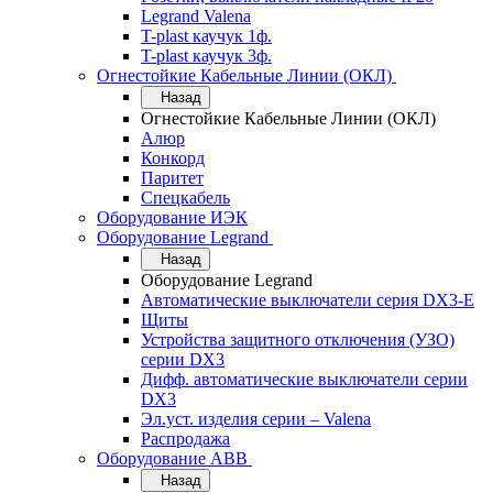
Legrand Valena
T-plast каучук 1ф.
T-plast каучук 3ф.
Огнестойкие Кабельные Линии (ОКЛ)
Назад
Огнестойкие Кабельные Линии (ОКЛ)
Алюр
Конкорд
Паритет
Спецкабель
Оборудование ИЭК
Оборудование Legrand
Назад
Оборудование Legrand
Автоматические выключатели серия DX3-E
Щиты
Устройства защитного отключения (УЗО)
серии DX3
Дифф. автоматические выключатели серии
DX3
Эл.уст. изделия серии – Valena
Распродажа
Оборудование АВВ
Назад