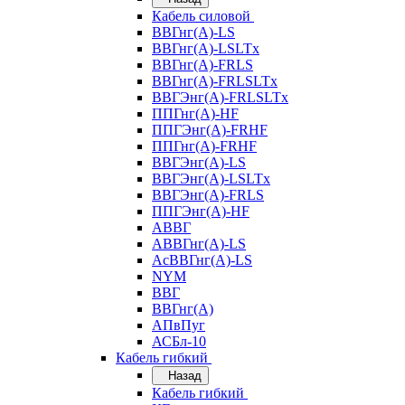
Кабель силовой
ВВГнг(А)-LS
ВВГнг(А)-LSLTx
ВВГнг(А)-FRLS
ВВГнг(А)-FRLSLTx
ВВГЭнг(А)-FRLSLTx
ППГнг(А)-HF
ППГЭнг(А)-FRHF
ППГнг(А)-FRHF
ВВГЭнг(А)-LS
ВВГЭнг(А)-LSLTx
ВВГЭнг(А)-FRLS
ППГЭнг(А)-HF
АВВГ
АВВГнг(А)-LS
АсВВГнг(А)-LS
NYM
ВВГ
ВВГнг(А)
АПвПуг
АСБл-10
Кабель гибкий
Назад
Кабель гибкий