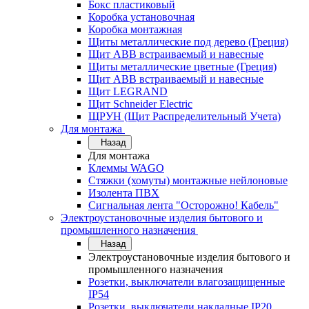
Бокс пластиковый
Коробка установочная
Коробка монтажная
Щиты металлические под дерево (Греция)
Щит ABB встраиваемый и навесные
Щиты металлические цветные (Греция)
Щит ABB встраиваемый и навесные
Щит LEGRAND
Щит Schneider Electric
ЩРУН (Щит Распределительный Учета)
Для монтажа
Назад
Для монтажа
Клеммы WAGO
Стяжки (хомуты) монтажные нейлоновые
Изолента ПВХ
Сигнальная лента "Осторожно! Кабель"
Электроустановочные изделия бытового и
промышленного назначения
Назад
Электроустановочные изделия бытового и
промышленного назначения
Розетки, выключатели влагозащищенные
IP54
Розетки, выключатели накладные IP20