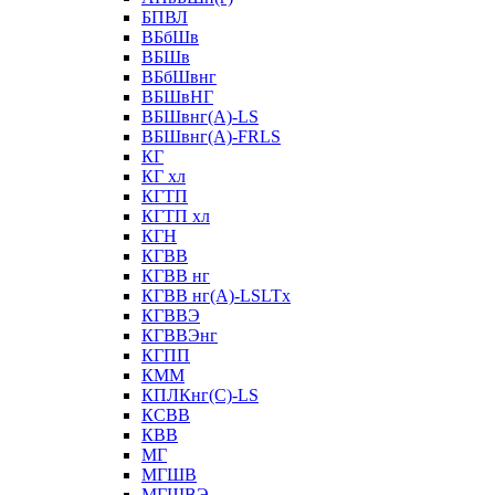
БПВЛ
ВБбШв
ВБШв
ВБбШвнг
ВБШвНГ
ВБШвнг(А)-LS
ВБШвнг(А)-FRLS
КГ
КГ хл
КГТП
КГТП хл
КГН
КГВВ
КГВВ нг
КГВВ нг(А)-LSLTx
КГВВЭ
КГВВЭнг
КГПП
КММ
КПЛКнг(C)-LS
КСВВ
КВВ
МГ
МГШВ
МГШВЭ