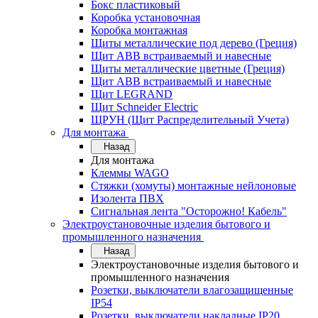
Бокс пластиковый
Коробка установочная
Коробка монтажная
Щиты металлические под дерево (Греция)
Щит ABB встраиваемый и навесные
Щиты металлические цветные (Греция)
Щит ABB встраиваемый и навесные
Щит LEGRAND
Щит Schneider Electric
ЩРУН (Щит Распределительный Учета)
Для монтажа
Назад
Для монтажа
Клеммы WAGO
Стяжки (хомуты) монтажные нейлоновые
Изолента ПВХ
Сигнальная лента "Осторожно! Кабель"
Электроустановочные изделия бытового и
промышленного назначения
Назад
Электроустановочные изделия бытового и
промышленного назначения
Розетки, выключатели влагозащищенные
IP54
Розетки, выключатели накладные IP20