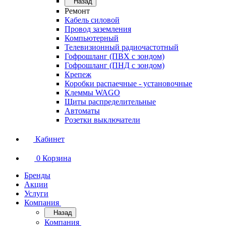
Назад
Ремонт
Кабель силовой
Провод заземления
Компьютерный
Телевизионный радиочастотный
Гофрошланг (ПВХ с зондом)
Гофрошланг (ПНД с зондом)
Крепеж
Коробки распаечные - установочные
Клеммы WAGO
Щиты распределительные
Автоматы
Розетки выключатели
Кабинет
0
Корзина
Бренды
Акции
Услуги
Компания
Назад
Компания