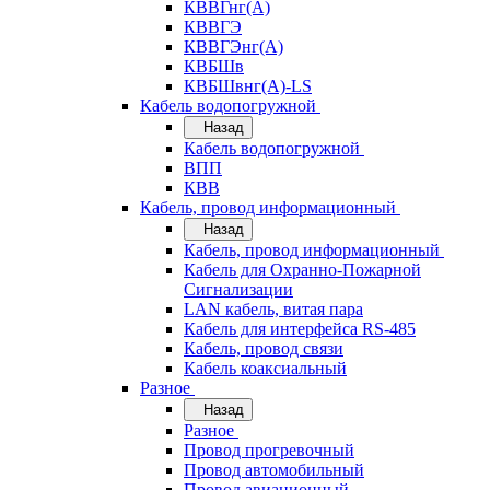
КВВГнг(А)
КВВГЭ
КВВГЭнг(А)
КВБШв
КВБШвнг(А)-LS
Кабель водопогружной
Назад
Кабель водопогружной
ВПП
КВВ
Кабель, провод информационный
Назад
Кабель, провод информационный
Кабель для Охранно-Пожарной
Сигнализации
LAN кабель, витая пара
Кабель для интерфейса RS-485
Кабель, провод связи
Кабель коаксиальный
Разное
Назад
Разное
Провод прогревочный
Провод автомобильный
Провод авиационный