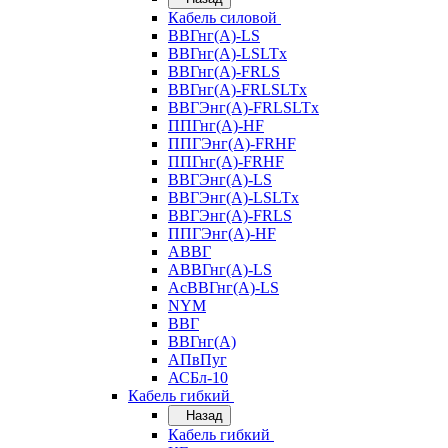
Кабель силовой
ВВГнг(А)-LS
ВВГнг(А)-LSLTx
ВВГнг(А)-FRLS
ВВГнг(А)-FRLSLTx
ВВГЭнг(А)-FRLSLTx
ППГнг(А)-HF
ППГЭнг(А)-FRHF
ППГнг(А)-FRHF
ВВГЭнг(А)-LS
ВВГЭнг(А)-LSLTx
ВВГЭнг(А)-FRLS
ППГЭнг(А)-HF
АВВГ
АВВГнг(А)-LS
АсВВГнг(А)-LS
NYM
ВВГ
ВВГнг(А)
АПвПуг
АСБл-10
Кабель гибкий
Назад
Кабель гибкий