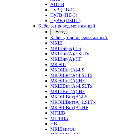
АППВ
ПуВ (ПВ-1)
ПуГВ (ПВ-3)
ПуВВ (ПБПП)
Кабель, провод монтажный
Назад
Кабель, провод монтажный
МКШ
МКШнг(А)-LS
МКШнг(А)-LSLTx
МКШнг(А)-HF
МКЭШ
МКЭШнг(А)-LS
МКЭШнг(А)-LSLTx
МКЭШнг(А)-HF
МКШВнг(A)-LSLTx
МКШВнг(А)-HF
МКЭШВнг(А)-LS
МКЭШВнг(A)-LSLTx
МКЭШВнг(А)-HF
МГШВ
МГШВЭ
НВ
МКШвнг(А)