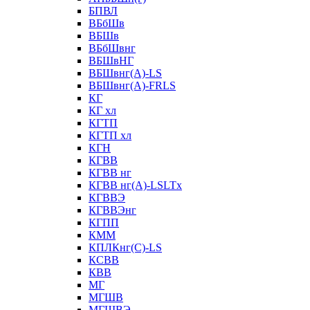
БПВЛ
ВБбШв
ВБШв
ВБбШвнг
ВБШвНГ
ВБШвнг(А)-LS
ВБШвнг(А)-FRLS
КГ
КГ хл
КГТП
КГТП хл
КГН
КГВВ
КГВВ нг
КГВВ нг(А)-LSLTx
КГВВЭ
КГВВЭнг
КГПП
КММ
КПЛКнг(C)-LS
КСВВ
КВВ
МГ
МГШВ
МГШВЭ