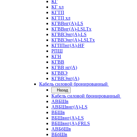
КГ
КГ хл
КГТП
КГТП хл
КГВВнг(А)-LS
КГВВнг(А)-LSLTx
КГВВЭнг(А)-LS
КГВВЭнг(А)-LSLTx
КГППнг(А)-HF
РПШ
КГН
КГВВ
КГВВ нг(А)
КГВВЭ
КГВВЭнг(А)
Кабель силовой бронированный
Назад
Кабель силовой бронированный
АВБШв
АВБШвнг(А)-LS
ВБШв
ВБШвнг(А)-LS
ВБШвнг(А)-FRLS
АВБбШв
ВБбШв