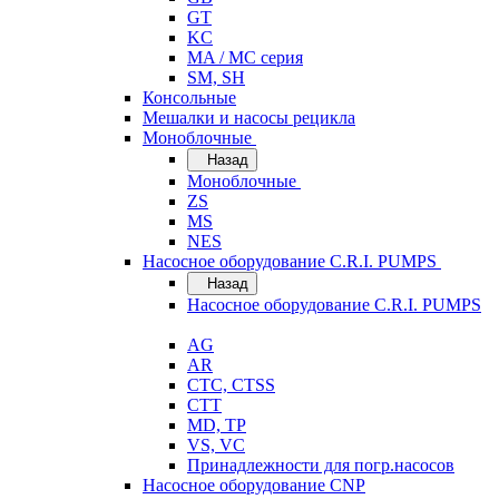
GT
KC
MA / MC серия
SM, SH
Консольные
Мешалки и насосы рецикла
Моноблочные
Назад
Моноблочные
ZS
MS
NES
Насосное оборудование C.R.I. PUMPS
Назад
Насосное оборудование C.R.I. PUMPS
AG
AR
CTC, CTSS
CTT
MD, TP
VS, VC
Принадлежности для погр.насосов
Насосное оборудование CNP