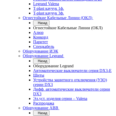
Legrand Valena
T-plast каучук 1ф.
T-plast каучук 3ф.
Огнестойкие Кабельные Линии (ОКЛ)
Назад
Огнестойкие Кабельные Линии (ОКЛ)
Алюр
Конкорд
Паритет
Спецкабель
Оборудование ИЭК
Оборудование Legrand
Назад
Оборудование Legrand
Автоматические выключатели серия DX3-E
Щиты
Устройства защитного отключения (УЗО)
серии DX3
Дифф. автоматические выключатели серии
DX3
Эл.уст. изделия серии – Valena
Распродажа
Оборудование АВВ
Назад