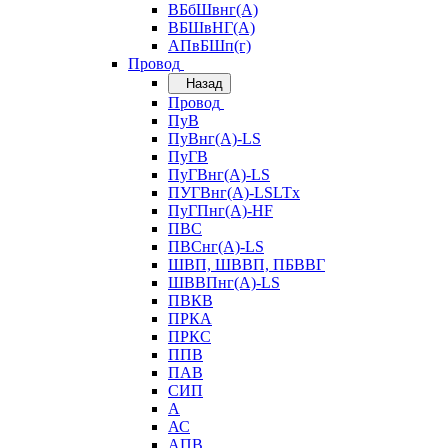
ВБбШвнг(А)
ВБШвНГ(А)
АПвБШп(г)
Провод
Назад
Провод
ПуВ
ПуВнг(А)-LS
ПуГВ
ПуГВнг(А)-LS
ПУГВнг(А)-LSLTx
ПуГПнг(А)-HF
ПВС
ПВСнг(А)-LS
ШВП, ШВВП, ПБВВГ
ШВВПнг(А)-LS
ПВКВ
ПРКА
ПРКС
ППВ
ПАВ
СИП
А
АС
АПВ