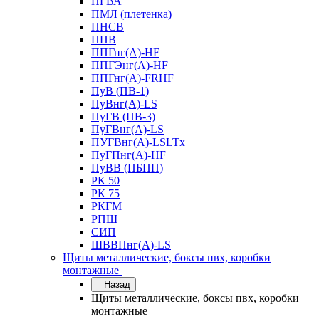
ПГВА
ПМЛ (плетенка)
ПНСВ
ППВ
ППГнг(А)-HF
ППГЭнг(А)-HF
ППГнг(А)-FRHF
ПуВ (ПВ-1)
ПуВнг(А)-LS
ПуГВ (ПВ-3)
ПуГВнг(А)-LS
ПУГВнг(А)-LSLTx
ПуГПнг(А)-HF
ПуВВ (ПБПП)
РК 50
РК 75
РКГМ
РПШ
СИП
ШВВПнг(А)-LS
Щиты металлические, боксы пвх, коробки
монтажные
Назад
Щиты металлические, боксы пвх, коробки
монтажные