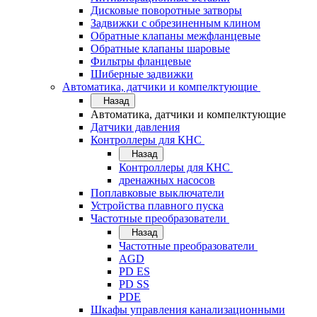
Дисковые поворотные затворы
Задвижки с обрезиненным клином
Обратные клапаны межфланцевые
Обратные клапаны шаровые
Фильтры фланцевые
Шиберные задвижки
Автоматика, датчики и компелктующие
Назад
Автоматика, датчики и компелктующие
Датчики давления
Контроллеры для КНС
Назад
Контроллеры для КНС
дренажных насосов
Поплавковые выключатели
Устройства плавного пуска
Частотные преобразователи
Назад
Частотные преобразователи
AGD
PD ES
PD SS
PDE
Шкафы управления канализационными