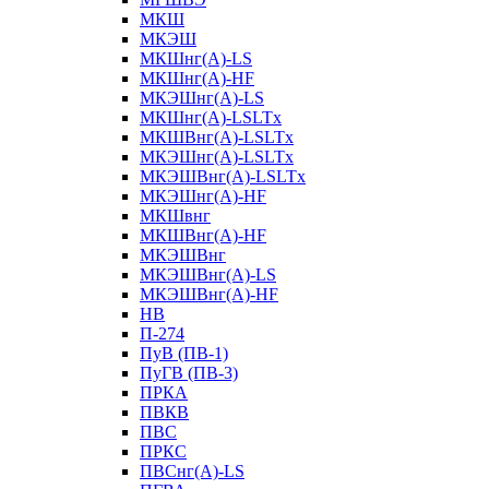
МКШ
МКЭШ
МКШнг(А)-LS
МКШнг(А)-HF
МКЭШнг(А)-LS
МКШнг(А)-LSLTx
МКШВнг(A)-LSLTx
МКЭШнг(А)-LSLTx
МКЭШВнг(A)-LSLTx
МКЭШнг(А)-HF
МКШвнг
МКШВнг(А)-HF
МКЭШВнг
МКЭШВнг(А)-LS
МКЭШВнг(А)-HF
НВ
П-274
ПуВ (ПВ-1)
ПуГВ (ПВ-3)
ПРКА
ПВКВ
ПВС
ПРКС
ПВСнг(А)-LS