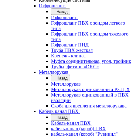
Кабеленесущие системы
Гофрошланг
Назад
Гофрошланг
Гофрошланг ПВХ с зондом легкого
типа
Гофрошланг ПВХ с зондом тяжелого
типа
Гофрошланг ПНД
Труба ПВХ жесткая
Крепеж - клипса
Муфта соединительная, угол, тройник
Трубы, фитинг «DKC»
Металлорукав
Назад
Металлорукав
Металлорукав оцинкованный РЗ-Ц-Х
Металлорукав оцинкованный в ПВХ
изоляции
Скоба для крепления металлорукава
Кабель-канал ПВХ
Назад
Кабель-канал ПВХ
кабель-канал (короб) ПВХ
кабель-канал (короб) "Рувинил"