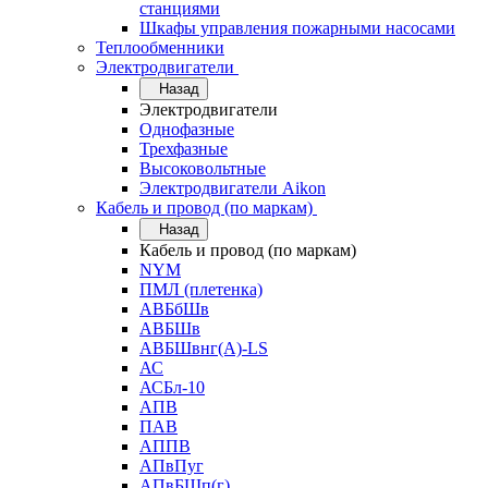
станциями
Шкафы управления пожарными насосами
Теплообменники
Электродвигатели
Назад
Электродвигатели
Однофазные
Трехфазные
Высоковольтные
Электродвигатели Aikon
Кабель и провод (по маркам)
Назад
Кабель и провод (по маркам)
NYM
ПМЛ (плетенка)
АВБбШв
АВБШв
АВБШвнг(А)-LS
АС
АСБл-10
АПВ
ПАВ
АППВ
АПвПуг
АПвБШп(г)