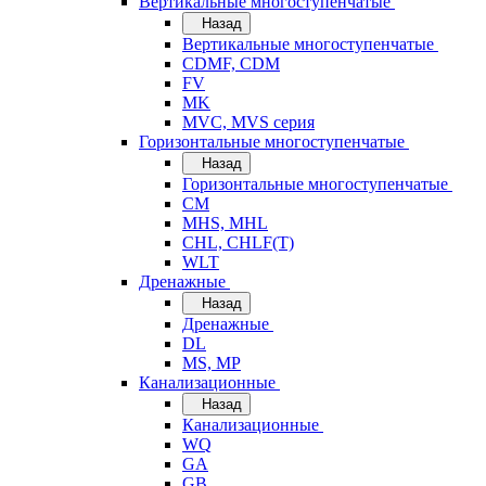
Вертикальные многоступенчатые
Назад
Вертикальные многоступенчатые
CDMF, CDM
FV
MK
MVC, MVS серия
Горизонтальные многоступенчатые
Назад
Горизонтальные многоступенчатые
CM
MHS, MHL
CHL, CHLF(T)
WLT
Дренажные
Назад
Дренажные
DL
MS, MP
Канализационные
Назад
Канализационные
WQ
GA
GB