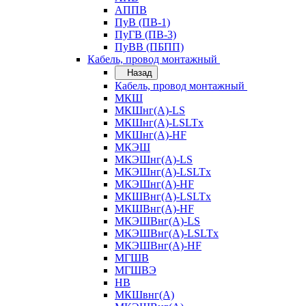
АППВ
ПуВ (ПВ-1)
ПуГВ (ПВ-3)
ПуВВ (ПБПП)
Кабель, провод монтажный
Назад
Кабель, провод монтажный
МКШ
МКШнг(А)-LS
МКШнг(А)-LSLTx
МКШнг(А)-HF
МКЭШ
МКЭШнг(А)-LS
МКЭШнг(А)-LSLTx
МКЭШнг(А)-HF
МКШВнг(A)-LSLTx
МКШВнг(А)-HF
МКЭШВнг(А)-LS
МКЭШВнг(A)-LSLTx
МКЭШВнг(А)-HF
МГШВ
МГШВЭ
НВ
МКШвнг(А)