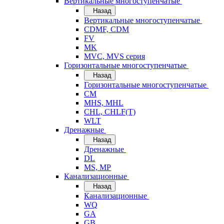
Вертикальные многоступенчатые
Назад
Вертикальные многоступенчатые
CDMF, CDM
FV
MK
MVC, MVS серия
Горизонтальные многоступенчатые
Назад
Горизонтальные многоступенчатые
CM
MHS, MHL
CHL, CHLF(T)
WLT
Дренажные
Назад
Дренажные
DL
MS, MP
Канализационные
Назад
Канализационные
WQ
GA
GB