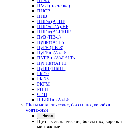
ПГВА
ПМЛ (плетенка)
ПНСВ
ППВ
ППГнг(А)-HF
ППГЭнг(А)-HF
ППГнг(А)-FRHF
ПуВ (ПВ-1)
ПуВнг(А)-LS
ПуГВ (ПВ-3)
ПуГВнг(А)-LS
ПУГВнг(А)-LSLTx
ПуГПнг(А)-HF
ПуВВ (ПБПП)
РК 50
РК 75
РКГМ
РПШ
СИП
ШВВПнг(А)-LS
Щиты металлические, боксы пвх, коробки
монтажные
Назад
Щиты металлические, боксы пвх, коробки
монтажные