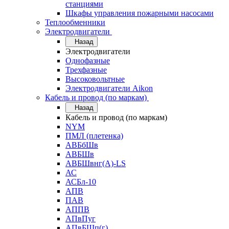
станциями
Шкафы управления пожарными насосами
Теплообменники
Электродвигатели
Назад
Электродвигатели
Однофазные
Трехфазные
Высоковольтные
Электродвигатели Aikon
Кабель и провод (по маркам)
Назад
Кабель и провод (по маркам)
NYM
ПМЛ (плетенка)
АВБбШв
АВБШв
АВБШвнг(А)-LS
АС
АСБл-10
АПВ
ПАВ
АППВ
АПвПуг
АПвБШп(г)