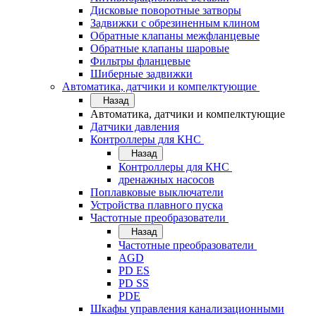
Дисковые поворотные затворы
Задвижки с обрезиненным клином
Обратные клапаны межфланцевые
Обратные клапаны шаровые
Фильтры фланцевые
Шиберные задвижки
Автоматика, датчики и компелктующие
Назад
Автоматика, датчики и компелктующие
Датчики давления
Контроллеры для КНС
Назад
Контроллеры для КНС
дренажных насосов
Поплавковые выключатели
Устройства плавного пуска
Частотные преобразователи
Назад
Частотные преобразователи
AGD
PD ES
PD SS
PDE
Шкафы управления канализационными