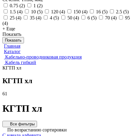
0.75
(
2
)
1
(
2
)
1.5
(
4
)
10
(
5
)
120
(
4
)
150
(
4
)
16
(
5
)
2.5
(
5
)
25
(
4
)
35
(
4
)
4
(
5
)
50
(
4
)
6
(
5
)
70
(
4
)
95
(
4
)
+ Еще
Показать
Показать
Главная
Каталог
Кабельно-проводниковая продукция
Кабель гибкий
КГТП хл
КГТП хл
61
КГТП хл
Все фильтры
По возрастанию сортировки
С начала алфавита