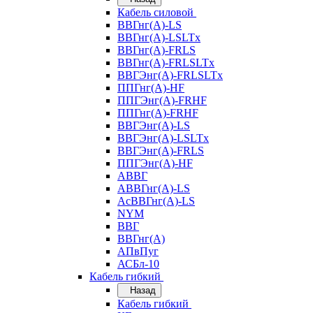
Кабель силовой
ВВГнг(А)-LS
ВВГнг(А)-LSLTx
ВВГнг(А)-FRLS
ВВГнг(А)-FRLSLTx
ВВГЭнг(А)-FRLSLTx
ППГнг(А)-HF
ППГЭнг(А)-FRHF
ППГнг(А)-FRHF
ВВГЭнг(А)-LS
ВВГЭнг(А)-LSLTx
ВВГЭнг(А)-FRLS
ППГЭнг(А)-HF
АВВГ
АВВГнг(А)-LS
АсВВГнг(А)-LS
NYM
ВВГ
ВВГнг(А)
АПвПуг
АСБл-10
Кабель гибкий
Назад
Кабель гибкий