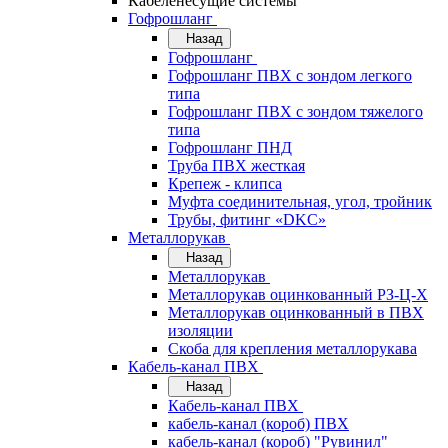
Кабеленесущие системы
Гофрошланг
Назад
Гофрошланг
Гофрошланг ПВХ с зондом легкого
типа
Гофрошланг ПВХ с зондом тяжелого
типа
Гофрошланг ПНД
Труба ПВХ жесткая
Крепеж - клипса
Муфта соединительная, угол, тройник
Трубы, фитинг «DKC»
Металлорукав
Назад
Металлорукав
Металлорукав оцинкованный РЗ-Ц-Х
Металлорукав оцинкованный в ПВХ
изоляции
Скоба для крепления металлорукава
Кабель-канал ПВХ
Назад
Кабель-канал ПВХ
кабель-канал (короб) ПВХ
кабель-канал (короб) "Рувинил"