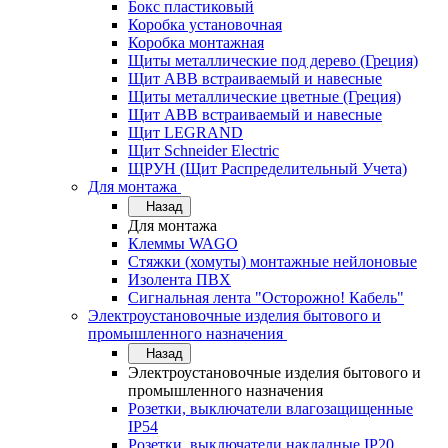
Бокс пластиковый
Коробка установочная
Коробка монтажная
Щиты металлические под дерево (Греция)
Щит ABB встраиваемый и навесные
Щиты металлические цветные (Греция)
Щит ABB встраиваемый и навесные
Щит LEGRAND
Щит Schneider Electric
ЩРУН (Щит Распределительный Учета)
Для монтажа
Назад
Для монтажа
Клеммы WAGO
Стяжки (хомуты) монтажные нейлоновые
Изолента ПВХ
Сигнальная лента "Осторожно! Кабель"
Электроустановочные изделия бытового и
промышленного назначения
Назад
Электроустановочные изделия бытового и
промышленного назначения
Розетки, выключатели влагозащищенные
IP54
Розетки, выключатели накладные IP20