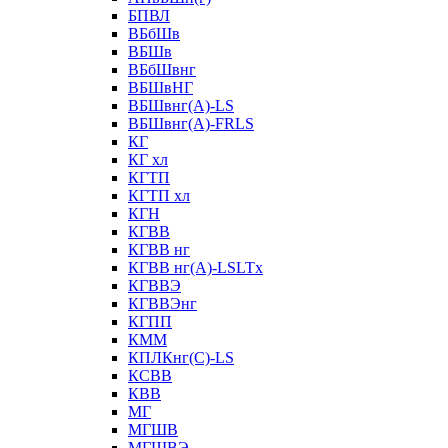
БПВЛ
ВБбШв
ВБШв
ВБбШвнг
ВБШвНГ
ВБШвнг(А)-LS
ВБШвнг(А)-FRLS
КГ
КГ хл
КГТП
КГТП хл
КГН
КГВВ
КГВВ нг
КГВВ нг(А)-LSLTx
КГВВЭ
КГВВЭнг
КГПП
КММ
КПЛКнг(C)-LS
КСВВ
КВВ
МГ
МГШВ
МГШВЭ