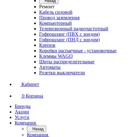
Назад
Ремонт
Кабель силовой
Провод заземления
Компьютерный
Телевизионный радиочастотный
Гофрошланг (ПВХ с зондом)
Гофрошланг (ПНД с зондом)
Крепеж
Коробки распаечные - установочные
Клеммы WAGO
Щиты распределительные
Автоматы
Розетки выключатели
Кабинет
0
Корзина
Бренды
Акции
Услуги
Компания
Назад
Компания