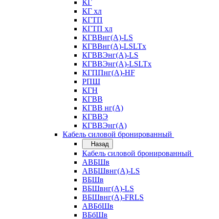
КГ
КГ хл
КГТП
КГТП хл
КГВВнг(А)-LS
КГВВнг(А)-LSLTx
КГВВЭнг(А)-LS
КГВВЭнг(А)-LSLTx
КГППнг(А)-HF
РПШ
КГН
КГВВ
КГВВ нг(А)
КГВВЭ
КГВВЭнг(А)
Кабель силовой бронированный
Назад
Кабель силовой бронированный
АВБШв
АВБШвнг(А)-LS
ВБШв
ВБШвнг(А)-LS
ВБШвнг(А)-FRLS
АВБбШв
ВБбШв