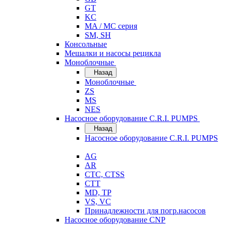
GT
KC
MA / MC серия
SM, SH
Консольные
Мешалки и насосы рецикла
Моноблочные
Назад
Моноблочные
ZS
MS
NES
Насосное оборудование C.R.I. PUMPS
Назад
Насосное оборудование C.R.I. PUMPS
AG
AR
CTC, CTSS
CTT
MD, TP
VS, VC
Принадлежности для погр.насосов
Насосное оборудование CNP