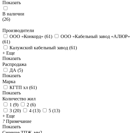
Показать
В наличии
(
26
)
Производители
ООО «Конкорд»
(
61
)
ООО «Кабельный завод «АЛЮР»
(
61
)
Калужский кабельный завод
(
61
)
+ Еще
Показать
Распродажа
ДА
(
5
)
Показать
Марка
КГТП хл
(
61
)
Показать
Количество жил
1
(
9
)
2
(
6
)
3
(
20
)
4
(
13
)
5
(
13
)
+ Еще
?
Примечание
Показать
Сечение ТПЖ, мм2