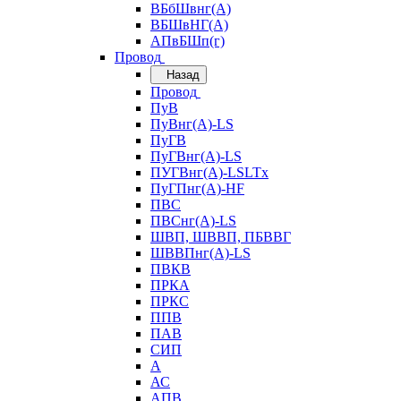
ВБбШвнг(А)
ВБШвНГ(А)
АПвБШп(г)
Провод
Назад
Провод
ПуВ
ПуВнг(А)-LS
ПуГВ
ПуГВнг(А)-LS
ПУГВнг(А)-LSLTx
ПуГПнг(А)-HF
ПВС
ПВСнг(А)-LS
ШВП, ШВВП, ПБВВГ
ШВВПнг(А)-LS
ПВКВ
ПРКА
ПРКС
ППВ
ПАВ
СИП
А
АС
АПВ