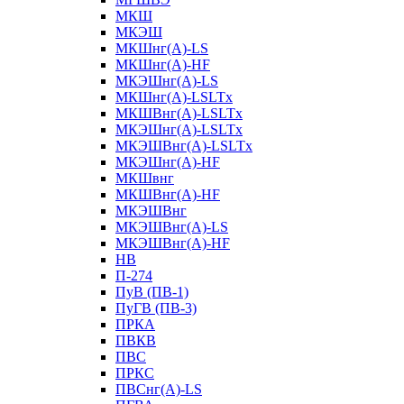
МКШ
МКЭШ
МКШнг(А)-LS
МКШнг(А)-HF
МКЭШнг(А)-LS
МКШнг(А)-LSLTx
МКШВнг(A)-LSLTx
МКЭШнг(А)-LSLTx
МКЭШВнг(A)-LSLTx
МКЭШнг(А)-HF
МКШвнг
МКШВнг(А)-HF
МКЭШВнг
МКЭШВнг(А)-LS
МКЭШВнг(А)-HF
НВ
П-274
ПуВ (ПВ-1)
ПуГВ (ПВ-3)
ПРКА
ПВКВ
ПВС
ПРКС
ПВСнг(А)-LS