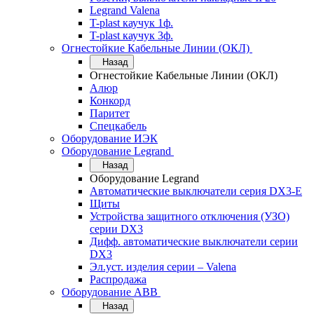
Legrand Valena
T-plast каучук 1ф.
T-plast каучук 3ф.
Огнестойкие Кабельные Линии (ОКЛ)
Назад
Огнестойкие Кабельные Линии (ОКЛ)
Алюр
Конкорд
Паритет
Спецкабель
Оборудование ИЭК
Оборудование Legrand
Назад
Оборудование Legrand
Автоматические выключатели серия DX3-E
Щиты
Устройства защитного отключения (УЗО)
серии DX3
Дифф. автоматические выключатели серии
DX3
Эл.уст. изделия серии – Valena
Распродажа
Оборудование АВВ
Назад