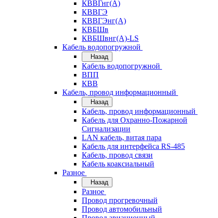
КВВГнг(А)
КВВГЭ
КВВГЭнг(А)
КВБШв
КВБШвнг(А)-LS
Кабель водопогружной
Назад
Кабель водопогружной
ВПП
КВВ
Кабель, провод информационный
Назад
Кабель, провод информационный
Кабель для Охранно-Пожарной
Сигнализации
LAN кабель, витая пара
Кабель для интерфейса RS-485
Кабель, провод связи
Кабель коаксиальный
Разное
Назад
Разное
Провод прогревочный
Провод автомобильный
Провод авиационный