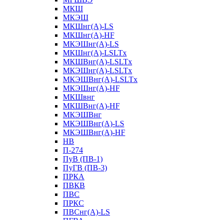
МКШ
МКЭШ
МКШнг(А)-LS
МКШнг(А)-HF
МКЭШнг(А)-LS
МКШнг(А)-LSLTx
МКШВнг(A)-LSLTx
МКЭШнг(А)-LSLTx
МКЭШВнг(A)-LSLTx
МКЭШнг(А)-HF
МКШвнг
МКШВнг(А)-HF
МКЭШВнг
МКЭШВнг(А)-LS
МКЭШВнг(А)-HF
НВ
П-274
ПуВ (ПВ-1)
ПуГВ (ПВ-3)
ПРКА
ПВКВ
ПВС
ПРКС
ПВСнг(А)-LS