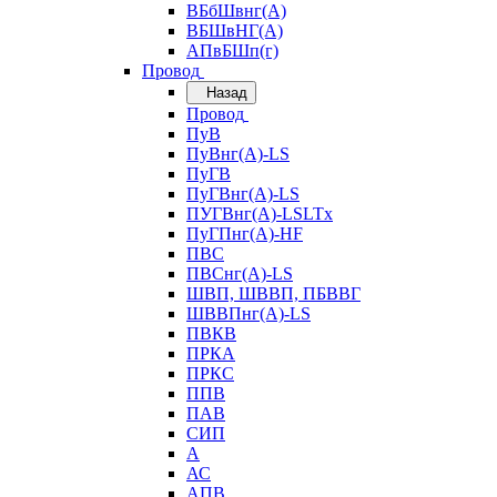
ВБбШвнг(А)
ВБШвНГ(А)
АПвБШп(г)
Провод
Назад
Провод
ПуВ
ПуВнг(А)-LS
ПуГВ
ПуГВнг(А)-LS
ПУГВнг(А)-LSLTx
ПуГПнг(А)-HF
ПВС
ПВСнг(А)-LS
ШВП, ШВВП, ПБВВГ
ШВВПнг(А)-LS
ПВКВ
ПРКА
ПРКС
ППВ
ПАВ
СИП
А
АС
АПВ