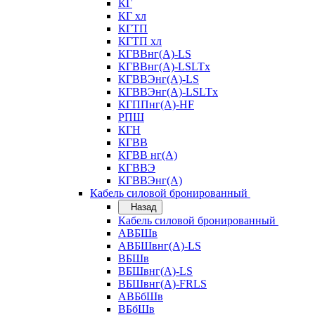
КГ
КГ хл
КГТП
КГТП хл
КГВВнг(А)-LS
КГВВнг(А)-LSLTx
КГВВЭнг(А)-LS
КГВВЭнг(А)-LSLTx
КГППнг(А)-HF
РПШ
КГН
КГВВ
КГВВ нг(А)
КГВВЭ
КГВВЭнг(А)
Кабель силовой бронированный
Назад
Кабель силовой бронированный
АВБШв
АВБШвнг(А)-LS
ВБШв
ВБШвнг(А)-LS
ВБШвнг(А)-FRLS
АВБбШв
ВБбШв