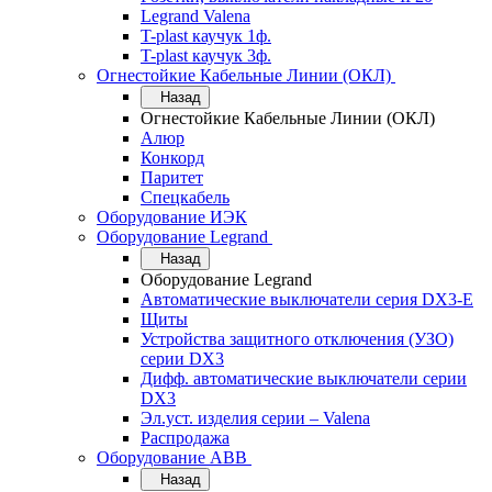
Legrand Valena
T-plast каучук 1ф.
T-plast каучук 3ф.
Огнестойкие Кабельные Линии (ОКЛ)
Назад
Огнестойкие Кабельные Линии (ОКЛ)
Алюр
Конкорд
Паритет
Спецкабель
Оборудование ИЭК
Оборудование Legrand
Назад
Оборудование Legrand
Автоматические выключатели серия DX3-E
Щиты
Устройства защитного отключения (УЗО)
серии DX3
Дифф. автоматические выключатели серии
DX3
Эл.уст. изделия серии – Valena
Распродажа
Оборудование АВВ
Назад