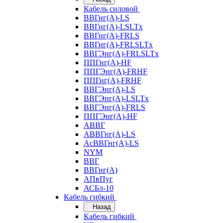
Кабель силовой
ВВГнг(А)-LS
ВВГнг(А)-LSLTx
ВВГнг(А)-FRLS
ВВГнг(А)-FRLSLTx
ВВГЭнг(А)-FRLSLTx
ППГнг(А)-HF
ППГЭнг(А)-FRHF
ППГнг(А)-FRHF
ВВГЭнг(А)-LS
ВВГЭнг(А)-LSLTx
ВВГЭнг(А)-FRLS
ППГЭнг(А)-HF
АВВГ
АВВГнг(А)-LS
АсВВГнг(А)-LS
NYM
ВВГ
ВВГнг(А)
АПвПуг
АСБл-10
Кабель гибкий
Назад
Кабель гибкий