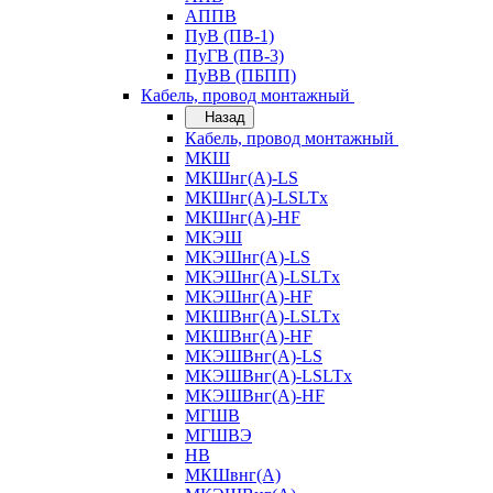
АППВ
ПуВ (ПВ-1)
ПуГВ (ПВ-3)
ПуВВ (ПБПП)
Кабель, провод монтажный
Назад
Кабель, провод монтажный
МКШ
МКШнг(А)-LS
МКШнг(А)-LSLTx
МКШнг(А)-HF
МКЭШ
МКЭШнг(А)-LS
МКЭШнг(А)-LSLTx
МКЭШнг(А)-HF
МКШВнг(A)-LSLTx
МКШВнг(А)-HF
МКЭШВнг(А)-LS
МКЭШВнг(A)-LSLTx
МКЭШВнг(А)-HF
МГШВ
МГШВЭ
НВ
МКШвнг(А)