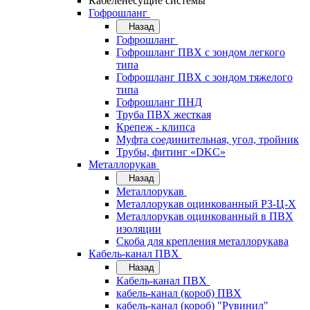
Кабеленесущие системы
Гофрошланг
Назад
Гофрошланг
Гофрошланг ПВХ с зондом легкого
типа
Гофрошланг ПВХ с зондом тяжелого
типа
Гофрошланг ПНД
Труба ПВХ жесткая
Крепеж - клипса
Муфта соединительная, угол, тройник
Трубы, фитинг «DKC»
Металлорукав
Назад
Металлорукав
Металлорукав оцинкованный РЗ-Ц-Х
Металлорукав оцинкованный в ПВХ
изоляции
Скоба для крепления металлорукава
Кабель-канал ПВХ
Назад
Кабель-канал ПВХ
кабель-канал (короб) ПВХ
кабель-канал (короб) "Рувинил"