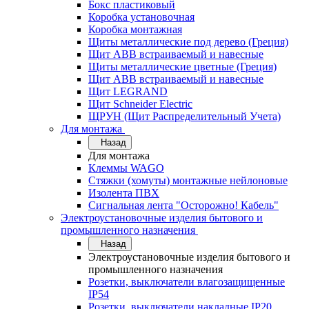
Бокс пластиковый
Коробка установочная
Коробка монтажная
Щиты металлические под дерево (Греция)
Щит ABB встраиваемый и навесные
Щиты металлические цветные (Греция)
Щит ABB встраиваемый и навесные
Щит LEGRAND
Щит Schneider Electric
ЩРУН (Щит Распределительный Учета)
Для монтажа
Назад
Для монтажа
Клеммы WAGO
Стяжки (хомуты) монтажные нейлоновые
Изолента ПВХ
Сигнальная лента "Осторожно! Кабель"
Электроустановочные изделия бытового и
промышленного назначения
Назад
Электроустановочные изделия бытового и
промышленного назначения
Розетки, выключатели влагозащищенные
IP54
Розетки, выключатели накладные IP20