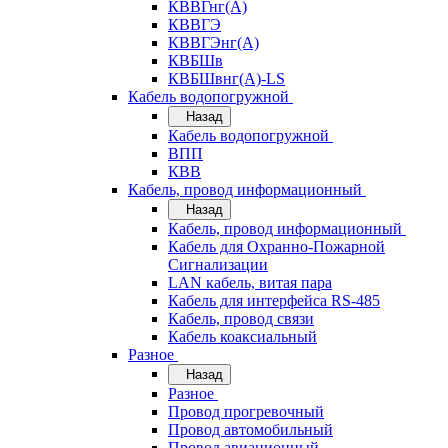
КВВГнг(А)
КВВГЭ
КВВГЭнг(А)
КВБШв
КВБШвнг(А)-LS
Кабель водопогружной
Назад
Кабель водопогружной
ВПП
КВВ
Кабель, провод информационный
Назад
Кабель, провод информационный
Кабель для Охранно-Пожарной
Сигнализации
LAN кабель, витая пара
Кабель для интерфейса RS-485
Кабель, провод связи
Кабель коаксиальный
Разное
Назад
Разное
Провод прогревочный
Провод автомобильный
Провод авиационный