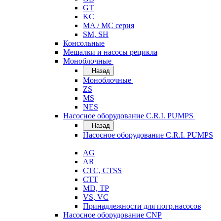
GT
KC
MA / MC серия
SM, SH
Консольные
Мешалки и насосы рецикла
Моноблочные
Назад
Моноблочные
ZS
MS
NES
Насосное оборудование C.R.I. PUMPS
Назад
Насосное оборудование C.R.I. PUMPS
AG
AR
CTC, CTSS
CTT
MD, TP
VS, VC
Принадлежности для погр.насосов
Насосное оборудование CNP