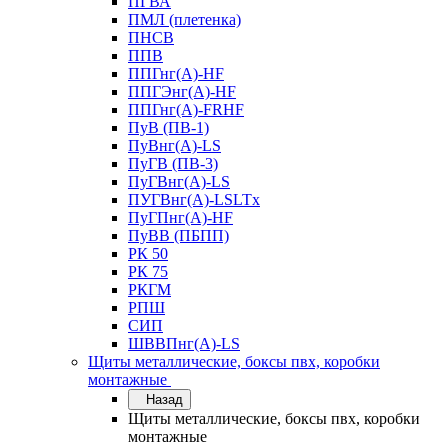
ПГВА
ПМЛ (плетенка)
ПНСВ
ППВ
ППГнг(А)-HF
ППГЭнг(А)-HF
ППГнг(А)-FRHF
ПуВ (ПВ-1)
ПуВнг(А)-LS
ПуГВ (ПВ-3)
ПуГВнг(А)-LS
ПУГВнг(А)-LSLTx
ПуГПнг(А)-HF
ПуВВ (ПБПП)
РК 50
РК 75
РКГМ
РПШ
СИП
ШВВПнг(А)-LS
Щиты металлические, боксы пвх, коробки
монтажные
Назад
Щиты металлические, боксы пвх, коробки
монтажные