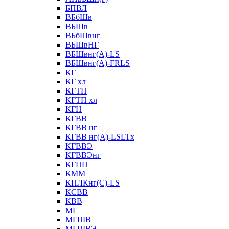
БПВЛ
ВБбШв
ВБШв
ВБбШвнг
ВБШвНГ
ВБШвнг(А)-LS
ВБШвнг(А)-FRLS
КГ
КГ хл
КГТП
КГТП хл
КГН
КГВВ
КГВВ нг
КГВВ нг(А)-LSLTx
КГВВЭ
КГВВЭнг
КГПП
КММ
КПЛКнг(C)-LS
КСВВ
КВВ
МГ
МГШВ
МГШВЭ