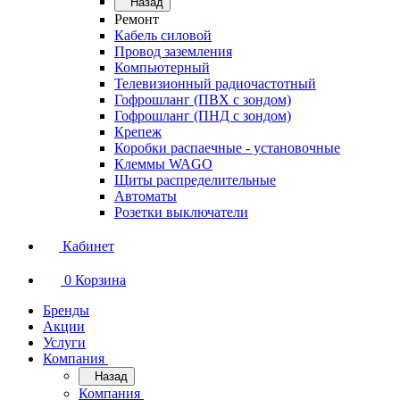
Назад
Ремонт
Кабель силовой
Провод заземления
Компьютерный
Телевизионный радиочастотный
Гофрошланг (ПВХ с зондом)
Гофрошланг (ПНД с зондом)
Крепеж
Коробки распаечные - установочные
Клеммы WAGO
Щиты распределительные
Автоматы
Розетки выключатели
Кабинет
0
Корзина
Бренды
Акции
Услуги
Компания
Назад
Компания