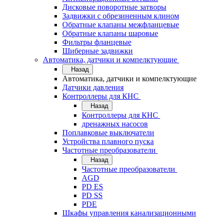
Дисковые поворотные затворы
Задвижки с обрезиненным клином
Обратные клапаны межфланцевые
Обратные клапаны шаровые
Фильтры фланцевые
Шиберные задвижки
Автоматика, датчики и компелктующие
Назад
Автоматика, датчики и компелктующие
Датчики давления
Контроллеры для КНС
Назад
Контроллеры для КНС
дренажных насосов
Поплавковые выключатели
Устройства плавного пуска
Частотные преобразователи
Назад
Частотные преобразователи
AGD
PD ES
PD SS
PDE
Шкафы управления канализационными