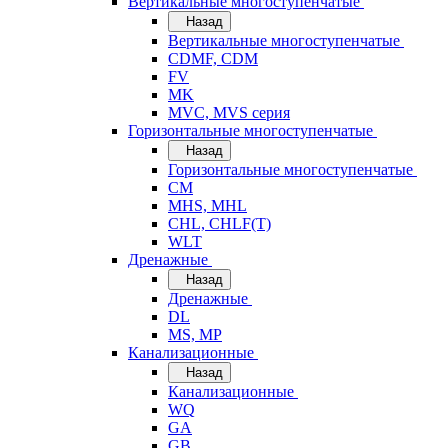
Вертикальные многоступенчатые
Назад
Вертикальные многоступенчатые
CDMF, CDM
FV
MK
MVC, MVS серия
Горизонтальные многоступенчатые
Назад
Горизонтальные многоступенчатые
CM
MHS, MHL
CHL, CHLF(T)
WLT
Дренажные
Назад
Дренажные
DL
MS, MP
Канализационные
Назад
Канализационные
WQ
GA
GB