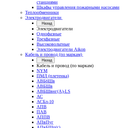
станциями
Шкафы управления пожарными насосами
Теплообменники
Электродвигатели
Назад
Электродвигатели
Однофазные
Трехфазные
Высоковольтные
Электродвигатели Aikon
Кабель и провод (по маркам)
Назад
Кабель и провод (по маркам)
NYM
ПМЛ (плетенка)
АВБбШв
АВБШв
АВБШвнг(А)-LS
АС
АСБл-10
АПВ
ПАВ
АППВ
АПвПуг
АПвБШп(г)