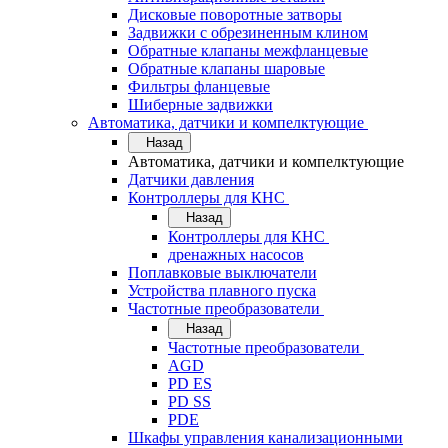
Дисковые поворотные затворы
Задвижки с обрезиненным клином
Обратные клапаны межфланцевые
Обратные клапаны шаровые
Фильтры фланцевые
Шиберные задвижки
Автоматика, датчики и компелктующие
Назад
Автоматика, датчики и компелктующие
Датчики давления
Контроллеры для КНС
Назад
Контроллеры для КНС
дренажных насосов
Поплавковые выключатели
Устройства плавного пуска
Частотные преобразователи
Назад
Частотные преобразователи
AGD
PD ES
PD SS
PDE
Шкафы управления канализационными