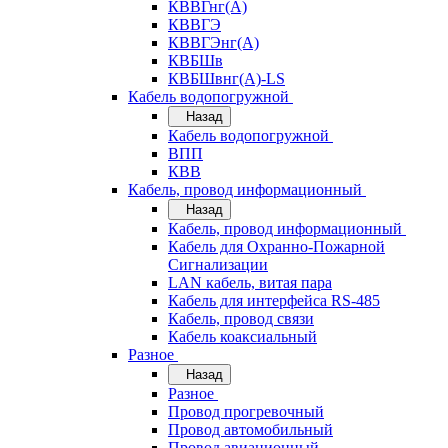
КВВГнг(А)
КВВГЭ
КВВГЭнг(А)
КВБШв
КВБШвнг(А)-LS
Кабель водопогружной
Назад
Кабель водопогружной
ВПП
КВВ
Кабель, провод информационный
Назад
Кабель, провод информационный
Кабель для Охранно-Пожарной
Сигнализации
LAN кабель, витая пара
Кабель для интерфейса RS-485
Кабель, провод связи
Кабель коаксиальный
Разное
Назад
Разное
Провод прогревочный
Провод автомобильный
Провод авиационный