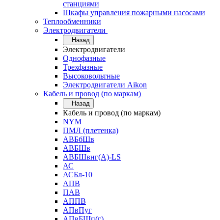
станциями
Шкафы управления пожарными насосами
Теплообменники
Электродвигатели
Назад
Электродвигатели
Однофазные
Трехфазные
Высоковольтные
Электродвигатели Aikon
Кабель и провод (по маркам)
Назад
Кабель и провод (по маркам)
NYM
ПМЛ (плетенка)
АВБбШв
АВБШв
АВБШвнг(А)-LS
АС
АСБл-10
АПВ
ПАВ
АППВ
АПвПуг
АПвБШп(г)