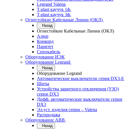
Legrand Valena
T-plast каучук 1ф.
T-plast каучук 3ф.
Огнестойкие Кабельные Линии (ОКЛ)
Назад
Огнестойкие Кабельные Линии (ОКЛ)
Алюр
Конкорд
Паритет
Спецкабель
Оборудование ИЭК
Оборудование Legrand
Назад
Оборудование Legrand
Автоматические выключатели серия DX3-E
Щиты
Устройства защитного отключения (УЗО)
серии DX3
Дифф. автоматические выключатели серии
DX3
Эл.уст. изделия серии – Valena
Распродажа
Оборудование АВВ
Назад