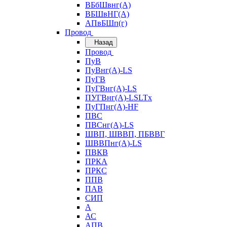
ВБбШвнг(А)
ВБШвНГ(А)
АПвБШп(г)
Провод
Назад
Провод
ПуВ
ПуВнг(А)-LS
ПуГВ
ПуГВнг(А)-LS
ПУГВнг(А)-LSLTx
ПуГПнг(А)-HF
ПВС
ПВСнг(А)-LS
ШВП, ШВВП, ПБВВГ
ШВВПнг(А)-LS
ПВКВ
ПРКА
ПРКС
ППВ
ПАВ
СИП
А
АС
АПВ