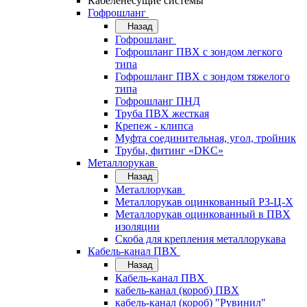
Кабеленесущие системы
Гофрошланг
Назад
Гофрошланг
Гофрошланг ПВХ с зондом легкого
типа
Гофрошланг ПВХ с зондом тяжелого
типа
Гофрошланг ПНД
Труба ПВХ жесткая
Крепеж - клипса
Муфта соединительная, угол, тройник
Трубы, фитинг «DKC»
Металлорукав
Назад
Металлорукав
Металлорукав оцинкованный РЗ-Ц-Х
Металлорукав оцинкованный в ПВХ
изоляции
Скоба для крепления металлорукава
Кабель-канал ПВХ
Назад
Кабель-канал ПВХ
кабель-канал (короб) ПВХ
кабель-канал (короб) "Рувинил"