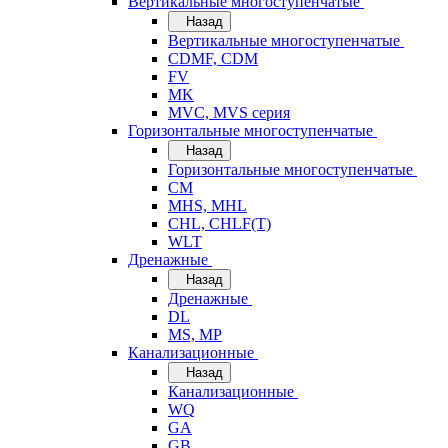
Вертикальные многоступенчатые
Назад
Вертикальные многоступенчатые
CDMF, CDM
FV
MK
MVC, MVS серия
Горизонтальные многоступенчатые
Назад
Горизонтальные многоступенчатые
CM
MHS, MHL
CHL, CHLF(T)
WLT
Дренажные
Назад
Дренажные
DL
MS, MP
Канализационные
Назад
Канализационные
WQ
GA
GB