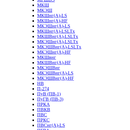
МКШ
МКЭШ
МКШнг(А)-LS
МКШнг(А)-HF
МКЭШнг(А)-LS
МКШнг(А)-LSLTx
МКШВнг(A)-LSLTx
МКЭШнг(А)-LSLTx
МКЭШВнг(A)-LSLTx
МКЭШнг(А)-HF
МКШвнг
МКШВнг(А)-HF
МКЭШВнг
МКЭШВнг(А)-LS
МКЭШВнг(А)-HF
НВ
П-274
ПуВ (ПВ-1)
ПуГВ (ПВ-3)
ПРКА
ПВКВ
ПВС
ПРКС
ПВСнг(А)-LS