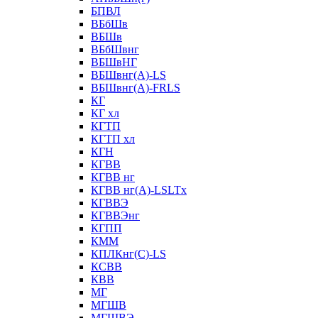
БПВЛ
ВБбШв
ВБШв
ВБбШвнг
ВБШвНГ
ВБШвнг(А)-LS
ВБШвнг(А)-FRLS
КГ
КГ хл
КГТП
КГТП хл
КГН
КГВВ
КГВВ нг
КГВВ нг(А)-LSLTx
КГВВЭ
КГВВЭнг
КГПП
КММ
КПЛКнг(C)-LS
КСВВ
КВВ
МГ
МГШВ
МГШВЭ