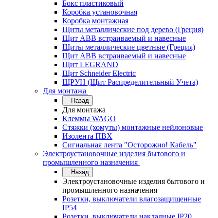
Бокс пластиковый
Коробка установочная
Коробка монтажная
Щиты металлические под дерево (Греция)
Щит ABB встраиваемый и навесные
Щиты металлические цветные (Греция)
Щит ABB встраиваемый и навесные
Щит LEGRAND
Щит Schneider Electric
ЩРУН (Щит Распределительный Учета)
Для монтажа
Назад
Для монтажа
Клеммы WAGO
Стяжки (хомуты) монтажные нейлоновые
Изолента ПВХ
Сигнальная лента "Осторожно! Кабель"
Электроустановочные изделия бытового и
промышленного назначения
Назад
Электроустановочные изделия бытового и
промышленного назначения
Розетки, выключатели влагозащищенные
IP54
Розетки, выключатели накладные IP20