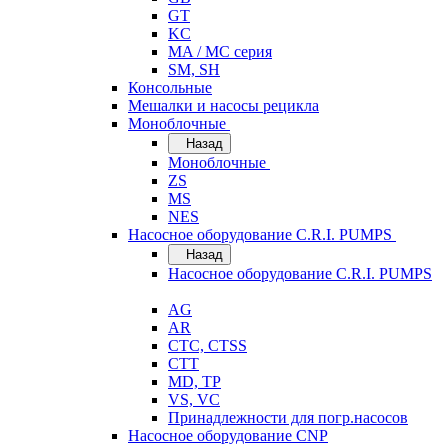
GT
KC
MA / MC серия
SM, SH
Консольные
Мешалки и насосы рецикла
Моноблочные
Назад
Моноблочные
ZS
MS
NES
Насосное оборудование C.R.I. PUMPS
Назад
Насосное оборудование C.R.I. PUMPS
AG
AR
CTC, CTSS
CTT
MD, TP
VS, VC
Принадлежности для погр.насосов
Насосное оборудование CNP