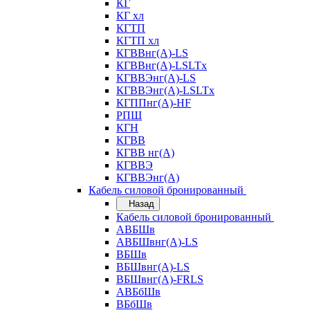
КГ
КГ хл
КГТП
КГТП хл
КГВВнг(А)-LS
КГВВнг(А)-LSLTx
КГВВЭнг(А)-LS
КГВВЭнг(А)-LSLTx
КГППнг(А)-HF
РПШ
КГН
КГВВ
КГВВ нг(А)
КГВВЭ
КГВВЭнг(А)
Кабель силовой бронированный
Назад
Кабель силовой бронированный
АВБШв
АВБШвнг(А)-LS
ВБШв
ВБШвнг(А)-LS
ВБШвнг(А)-FRLS
АВБбШв
ВБбШв