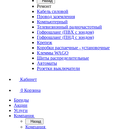
Назад
Ремонт
Кабель силовой
Провод заземления
Компьютерный
Телевизионный радиочастотный
Гофрошланг (ПВХ с зондом)
Гофрошланг (ПНД с зондом)
Крепеж
Коробки распаечные - установочные
Клеммы WAGO
Щиты распределительные
Автоматы
Розетки выключатели
Кабинет
0
Корзина
Бренды
Акции
Услуги
Компания
Назад
Компания