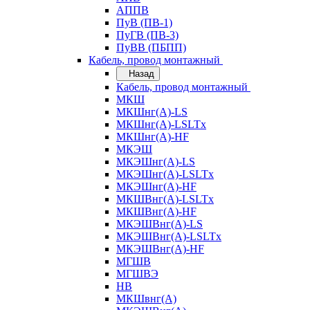
АППВ
ПуВ (ПВ-1)
ПуГВ (ПВ-3)
ПуВВ (ПБПП)
Кабель, провод монтажный
Назад
Кабель, провод монтажный
МКШ
МКШнг(А)-LS
МКШнг(А)-LSLTx
МКШнг(А)-HF
МКЭШ
МКЭШнг(А)-LS
МКЭШнг(А)-LSLTx
МКЭШнг(А)-HF
МКШВнг(A)-LSLTx
МКШВнг(А)-HF
МКЭШВнг(А)-LS
МКЭШВнг(A)-LSLTx
МКЭШВнг(А)-HF
МГШВ
МГШВЭ
НВ
МКШвнг(А)