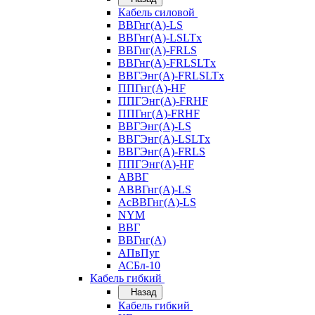
Кабель силовой
ВВГнг(А)-LS
ВВГнг(А)-LSLTx
ВВГнг(А)-FRLS
ВВГнг(А)-FRLSLTx
ВВГЭнг(А)-FRLSLTx
ППГнг(А)-HF
ППГЭнг(А)-FRHF
ППГнг(А)-FRHF
ВВГЭнг(А)-LS
ВВГЭнг(А)-LSLTx
ВВГЭнг(А)-FRLS
ППГЭнг(А)-HF
АВВГ
АВВГнг(А)-LS
АсВВГнг(А)-LS
NYM
ВВГ
ВВГнг(А)
АПвПуг
АСБл-10
Кабель гибкий
Назад
Кабель гибкий