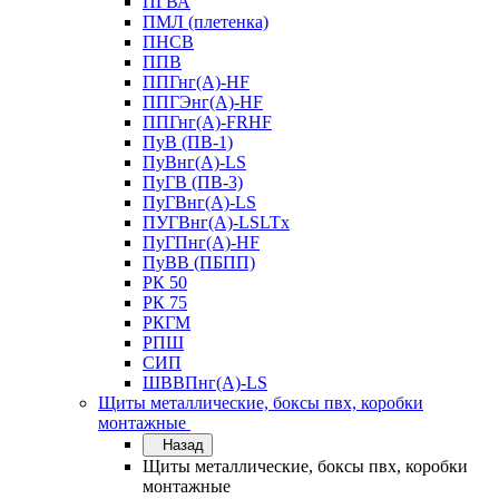
ПГВА
ПМЛ (плетенка)
ПНСВ
ППВ
ППГнг(А)-HF
ППГЭнг(А)-HF
ППГнг(А)-FRHF
ПуВ (ПВ-1)
ПуВнг(А)-LS
ПуГВ (ПВ-3)
ПуГВнг(А)-LS
ПУГВнг(А)-LSLTx
ПуГПнг(А)-HF
ПуВВ (ПБПП)
РК 50
РК 75
РКГМ
РПШ
СИП
ШВВПнг(А)-LS
Щиты металлические, боксы пвх, коробки
монтажные
Назад
Щиты металлические, боксы пвх, коробки
монтажные