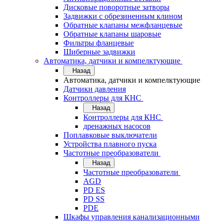
Дисковые поворотные затворы
Задвижки с обрезиненным клином
Обратные клапаны межфланцевые
Обратные клапаны шаровые
Фильтры фланцевые
Шиберные задвижки
Автоматика, датчики и компелктующие
Назад
Автоматика, датчики и компелктующие
Датчики давления
Контроллеры для КНС
Назад
Контроллеры для КНС
дренажных насосов
Поплавковые выключатели
Устройства плавного пуска
Частотные преобразователи
Назад
Частотные преобразователи
AGD
PD ES
PD SS
PDE
Шкафы управления канализационными