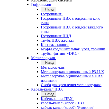
Кабеленесущие системы
Гофрошланг
Назад
Гофрошланг
Гофрошланг ПВХ с зондом легкого
типа
Гофрошланг ПВХ с зондом тяжелого
типа
Гофрошланг ПНД
Труба ПВХ жесткая
Крепеж - клипса
Муфта соединительная, угол, тройник
Трубы, фитинг «DKC»
Металлорукав
Назад
Металлорукав
Металлорукав оцинкованный РЗ-Ц-Х
Металлорукав оцинкованный в ПВХ
изоляции
Скоба для крепления металлорукава
Кабель-канал ПВХ
Назад
Кабель-канал ПВХ
кабель-канал (короб) ПВХ
кабель-канал (короб) "Рувинил"