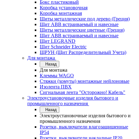
Бокс пластиковый
Коробка установочная
Коробка монтажная
Щиты металлические под дерево (Греция)
Щит ABB встраиваемый и навесные
Щиты металлические цветные (Греция)
Щит ABB встраиваемый и навесные
Щит LEGRAND
Щит Schneider Electric
ЩРУН (Щит Распределительный Учета)
Для монтажа
Назад
Для монтажа
Клеммы WAGO
Стяжки (хомуты) монтажные нейлоновые
Изолента ПВХ
Сигнальная лента "Осторожно! Кабель"
Электроустановочные изделия бытового и
промышленного назначения
Назад
Электроустановочные изделия бытового и
промышленного назначения
Розетки, выключатели влагозащищенные
IP54
Розетки, выключатели накладные IP20