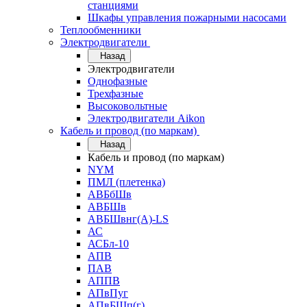
станциями
Шкафы управления пожарными насосами
Теплообменники
Электродвигатели
Назад
Электродвигатели
Однофазные
Трехфазные
Высоковольтные
Электродвигатели Aikon
Кабель и провод (по маркам)
Назад
Кабель и провод (по маркам)
NYM
ПМЛ (плетенка)
АВБбШв
АВБШв
АВБШвнг(А)-LS
АС
АСБл-10
АПВ
ПАВ
АППВ
АПвПуг
АПвБШп(г)