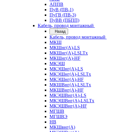
АППВ
ПуВ (ПВ-1)
ПуГВ (ПВ-3)
ПуВВ (ПБПП)
Кабель, провод монтажный
Назад
Кабель, провод монтажный
МКШ
МКШнг(А)-LS
МКШнг(А)-LSLTx
МКШнг(А)-HF
МКЭШ
МКЭШнг(А)-LS
МКЭШнг(А)-LSLTx
МКЭШнг(А)-HF
МКШВнг(A)-LSLTx
МКШВнг(А)-HF
МКЭШВнг(А)-LS
МКЭШВнг(A)-LSLTx
МКЭШВнг(А)-HF
МГШВ
МГШВЭ
НВ
МКШвнг(А)