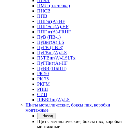
ПГВА
ПМЛ (плетенка)
ПНСВ
ППВ
ППГнг(А)-HF
ППГЭнг(А)-HF
ППГнг(А)-FRHF
ПуВ (ПВ-1)
ПуВнг(А)-LS
ПуГВ (ПВ-3)
ПуГВнг(А)-LS
ПУГВнг(А)-LSLTx
ПуГПнг(А)-HF
ПуВВ (ПБПП)
РК 50
РК 75
РКГМ
РПШ
СИП
ШВВПнг(А)-LS
Щиты металлические, боксы пвх, коробки
монтажные
Назад
Щиты металлические, боксы пвх, коробки
монтажные