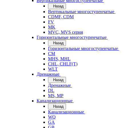
Вертикальные многоступенчатые
Назад
Вертикальные многоступенчатые
CDMF, CDM
FV
MK
MVC, MVS серия
Горизонтальные многоступенчатые
Назад
Горизонтальные многоступенчатые
CM
MHS, MHL
CHL, CHLF(T)
WLT
Дренажные
Назад
Дренажные
DL
MS, MP
Канализационные
Назад
Канализационные
WQ
GA
GB