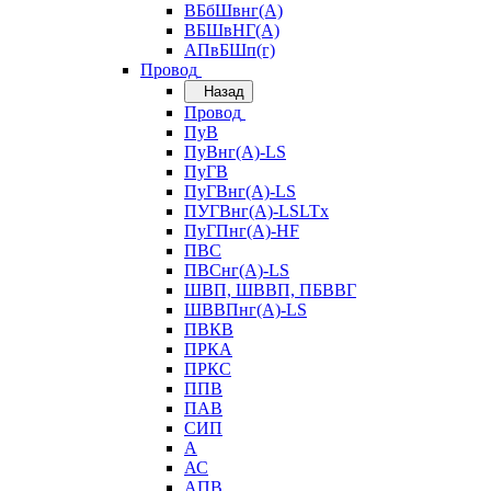
ВБбШвнг(А)
ВБШвНГ(А)
АПвБШп(г)
Провод
Назад
Провод
ПуВ
ПуВнг(А)-LS
ПуГВ
ПуГВнг(А)-LS
ПУГВнг(А)-LSLTx
ПуГПнг(А)-HF
ПВС
ПВСнг(А)-LS
ШВП, ШВВП, ПБВВГ
ШВВПнг(А)-LS
ПВКВ
ПРКА
ПРКС
ППВ
ПАВ
СИП
А
АС
АПВ