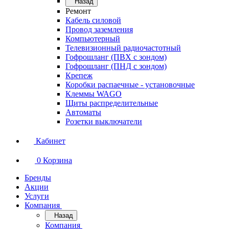
Назад
Ремонт
Кабель силовой
Провод заземления
Компьютерный
Телевизионный радиочастотный
Гофрошланг (ПВХ с зондом)
Гофрошланг (ПНД с зондом)
Крепеж
Коробки распаечные - установочные
Клеммы WAGO
Щиты распределительные
Автоматы
Розетки выключатели
Кабинет
0
Корзина
Бренды
Акции
Услуги
Компания
Назад
Компания