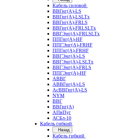
Кабель силовой
ВВГнг(А)-LS
ВВГнг(А)-LSLTx
ВВГнг(А)-FRLS
ВВГнг(А)-FRLSLTx
ВВГЭнг(А)-FRLSLTx
ППГнг(А)-HF
ППГЭнг(А)-FRHF
ППГнг(А)-FRHF
ВВГЭнг(А)-LS
ВВГЭнг(А)-LSLTx
ВВГЭнг(А)-FRLS
ППГЭнг(А)-HF
АВВГ
АВВГнг(А)-LS
АсВВГнг(А)-LS
NYM
ВВГ
ВВГнг(А)
АПвПуг
АСБл-10
Кабель гибкий
Назад
Кабель гибкий