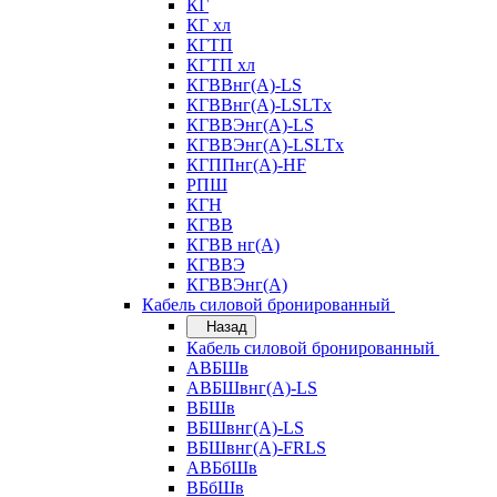
КГ
КГ хл
КГТП
КГТП хл
КГВВнг(А)-LS
КГВВнг(А)-LSLTx
КГВВЭнг(А)-LS
КГВВЭнг(А)-LSLTx
КГППнг(А)-HF
РПШ
КГН
КГВВ
КГВВ нг(А)
КГВВЭ
КГВВЭнг(А)
Кабель силовой бронированный
Назад
Кабель силовой бронированный
АВБШв
АВБШвнг(А)-LS
ВБШв
ВБШвнг(А)-LS
ВБШвнг(А)-FRLS
АВБбШв
ВБбШв