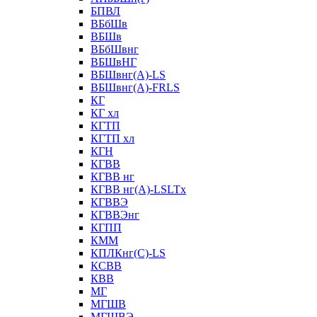
БПВЛ
ВБбШв
ВБШв
ВБбШвнг
ВБШвНГ
ВБШвнг(А)-LS
ВБШвнг(А)-FRLS
КГ
КГ хл
КГТП
КГТП хл
КГН
КГВВ
КГВВ нг
КГВВ нг(А)-LSLTx
КГВВЭ
КГВВЭнг
КГПП
КММ
КПЛКнг(C)-LS
КСВВ
КВВ
МГ
МГШВ
МГШВЭ