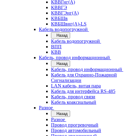
КВВГнг(А)
КВВГЭ
КВВГЭнг(А)
КВБШв
КВБШвнг(А)-LS
Кабель водопогружной
Назад
Кабель водопогружной
ВПП
КВВ
Кабель, провод информационный
Назад
Кабель, провод информационный
Кабель для Охранно-Пожарной
Сигнализации
LAN кабель, витая пара
Кабель для интерфейса RS-485
Кабель, провод связи
Кабель коаксиальный
Разное
Назад
Разное
Провод прогревочный
Провод автомобильный
Провод авиационный