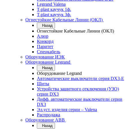
Legrand Valena
T-plast каучук 1ф.
T-plast каучук 3ф.
Огнестойкие Кабельные Линии (ОКЛ)
Назад
Огнестойкие Кабельные Линии (ОКЛ)
Алюр
Конкорд
Паритет
Спецкабель
Оборудование ИЭК
Оборудование Legrand
Назад
Оборудование Legrand
Автоматические выключатели серия DX3-E
Щиты
Устройства защитного отключения (УЗО)
серии DX3
Дифф. автоматические выключатели серии
DX3
Эл.уст. изделия серии – Valena
Распродажа
Оборудование АВВ
Назад