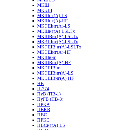
МКШ
МКЭШ
МКШнг(А)-LS
МКШнг(А)-HF
МКЭШнг(А)-LS
МКШнг(А)-LSLTx
МКШВнг(A)-LSLTx
МКЭШнг(А)-LSLTx
МКЭШВнг(A)-LSLTx
МКЭШнг(А)-HF
МКШвнг
МКШВнг(А)-HF
МКЭШВнг
МКЭШВнг(А)-LS
МКЭШВнг(А)-HF
НВ
П-274
ПуВ (ПВ-1)
ПуГВ (ПВ-3)
ПРКА
ПВКВ
ПВС
ПРКС
ПВСнг(А)-LS