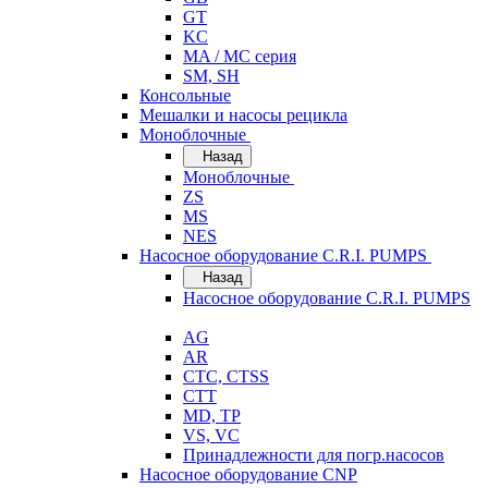
GT
KC
MA / MC серия
SM, SH
Консольные
Мешалки и насосы рецикла
Моноблочные
Назад
Моноблочные
ZS
MS
NES
Насосное оборудование C.R.I. PUMPS
Назад
Насосное оборудование C.R.I. PUMPS
AG
AR
CTC, CTSS
CTT
MD, TP
VS, VC
Принадлежности для погр.насосов
Насосное оборудование CNP