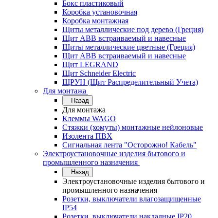
Бокс пластиковый
Коробка установочная
Коробка монтажная
Щиты металлические под дерево (Греция)
Щит ABB встраиваемый и навесные
Щиты металлические цветные (Греция)
Щит ABB встраиваемый и навесные
Щит LEGRAND
Щит Schneider Electric
ЩРУН (Щит Распределительный Учета)
Для монтажа
Назад
Для монтажа
Клеммы WAGO
Стяжки (хомуты) монтажные нейлоновые
Изолента ПВХ
Сигнальная лента "Осторожно! Кабель"
Электроустановочные изделия бытового и
промышленного назначения
Назад
Электроустановочные изделия бытового и
промышленного назначения
Розетки, выключатели влагозащищенные
IP54
Розетки, выключатели накладные IP20