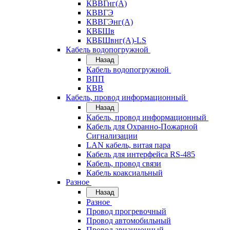
КВВГнг(А)
КВВГЭ
КВВГЭнг(А)
КВБШв
КВБШвнг(А)-LS
Кабель водопогружной
Назад
Кабель водопогружной
ВПП
КВВ
Кабель, провод информационный
Назад
Кабель, провод информационный
Кабель для Охранно-Пожарной
Сигнализации
LAN кабель, витая пара
Кабель для интерфейса RS-485
Кабель, провод связи
Кабель коаксиальный
Разное
Назад
Разное
Провод прогревочный
Провод автомобильный
Провод авиационный