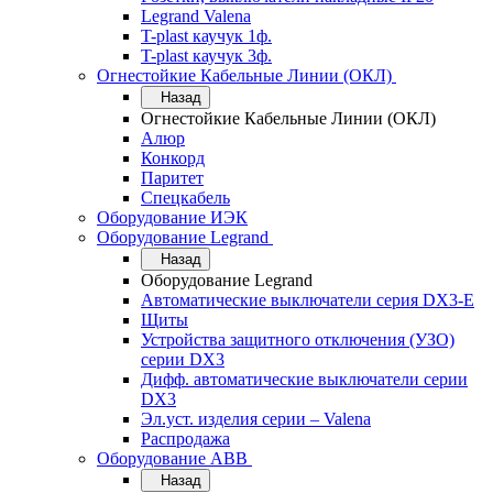
Legrand Valena
T-plast каучук 1ф.
T-plast каучук 3ф.
Огнестойкие Кабельные Линии (ОКЛ)
Назад
Огнестойкие Кабельные Линии (ОКЛ)
Алюр
Конкорд
Паритет
Спецкабель
Оборудование ИЭК
Оборудование Legrand
Назад
Оборудование Legrand
Автоматические выключатели серия DX3-E
Щиты
Устройства защитного отключения (УЗО)
серии DX3
Дифф. автоматические выключатели серии
DX3
Эл.уст. изделия серии – Valena
Распродажа
Оборудование АВВ
Назад