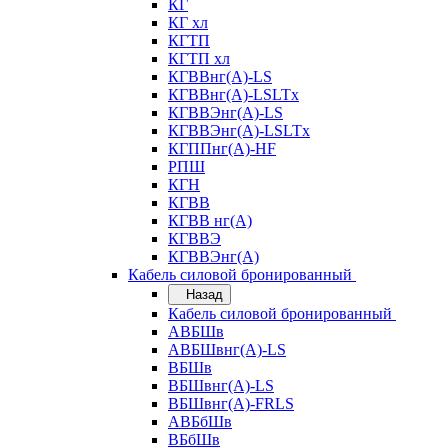
КГ
КГ хл
КГТП
КГТП хл
КГВВнг(А)-LS
КГВВнг(А)-LSLTx
КГВВЭнг(А)-LS
КГВВЭнг(А)-LSLTx
КГППнг(А)-HF
РПШ
КГН
КГВВ
КГВВ нг(А)
КГВВЭ
КГВВЭнг(А)
Кабель силовой бронированный
Назад
Кабель силовой бронированный
АВБШв
АВБШвнг(А)-LS
ВБШв
ВБШвнг(А)-LS
ВБШвнг(А)-FRLS
АВБбШв
ВБбШв