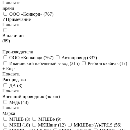
Показать
Бренд
ООО «Конкорд»
(
767
)
?
Примечание
Показать
В наличии
(
69
)
Производители
ООО «Конкорд»
(
767
)
Автопровод
(
337
)
Ивановский кабельный завод
(
315
)
Рыбинсккабель
(
17
)
+ Еще
Показать
Распродажа
ДА
(
3
)
Показать
Внешний проводник (экран)
Медь
(
43
)
Показать
Марка
МГШВ
(
8
)
МГШВэ
(
9
)
МКШ
(
18
)
МКШвнг
(
12
)
МКШВнг(А)-FRLS
(
56
)