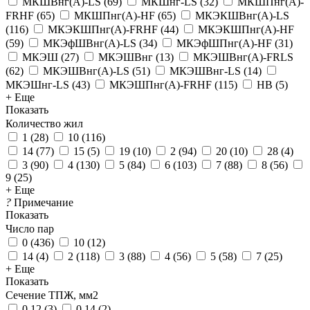
МКШВнг(А)-LS
(
69
)
МКШнг-LS
(
32
)
МКШПнг(А)-
FRHF
(
65
)
МКШПнг(А)-HF
(
65
)
МКЭКШВнг(А)-LS
(
116
)
МКЭКШПнг(А)-FRHF
(
44
)
МКЭКШПнг(А)-HF
(
59
)
МКЭфШВнг(А)-LS
(
34
)
МКЭфШПнг(А)-HF
(
31
)
МКЭШ
(
27
)
МКЭШВнг
(
13
)
МКЭШВнг(А)-FRLS
(
62
)
МКЭШВнг(А)-LS
(
51
)
МКЭШВнг-LS
(
14
)
МКЭШнг-LS
(
43
)
МКЭШПнг(А)-FRHF
(
115
)
НВ
(
5
)
+ Еще
Показать
Количество жил
1
(
28
)
10
(
116
)
14
(
77
)
15
(
5
)
19
(
10
)
2
(
94
)
20
(
10
)
28
(
4
)
3
(
90
)
4
(
130
)
5
(
84
)
6
(
103
)
7
(
88
)
8
(
56
)
9
(
25
)
+ Еще
?
Примечание
Показать
Число пар
0
(
436
)
10
(
12
)
14
(
4
)
2
(
118
)
3
(
88
)
4
(
56
)
5
(
58
)
7
(
25
)
+ Еще
Показать
Сечение ТПЖ, мм2
0.12
(
3
)
0.14
(
2
)