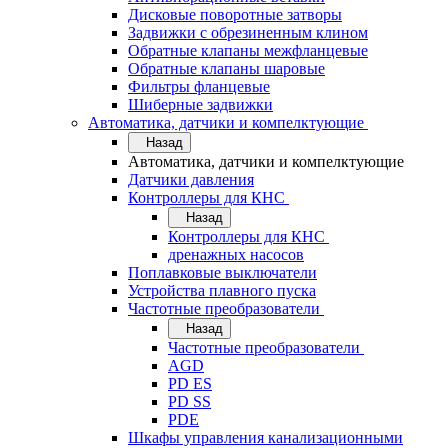
Дисковые поворотные затворы
Задвижки с обрезиненным клином
Обратные клапаны межфланцевые
Обратные клапаны шаровые
Фильтры фланцевые
Шиберные задвижки
Автоматика, датчики и компелктующие
Назад
Автоматика, датчики и компелктующие
Датчики давления
Контроллеры для КНС
Назад
Контроллеры для КНС
дренажных насосов
Поплавковые выключатели
Устройства плавного пуска
Частотные преобразователи
Назад
Частотные преобразователи
AGD
PD ES
PD SS
PDE
Шкафы управления канализационными