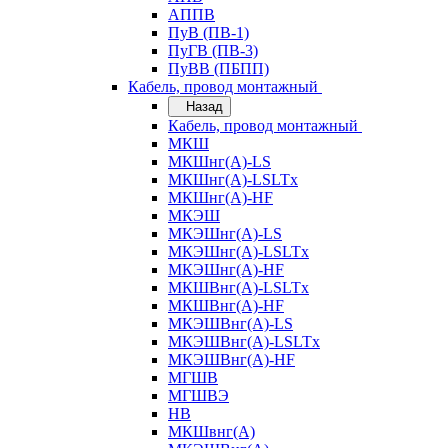
АППВ
ПуВ (ПВ-1)
ПуГВ (ПВ-3)
ПуВВ (ПБПП)
Кабель, провод монтажный
Назад
Кабель, провод монтажный
МКШ
МКШнг(А)-LS
МКШнг(А)-LSLTx
МКШнг(А)-HF
МКЭШ
МКЭШнг(А)-LS
МКЭШнг(А)-LSLTx
МКЭШнг(А)-HF
МКШВнг(A)-LSLTx
МКШВнг(А)-HF
МКЭШВнг(А)-LS
МКЭШВнг(A)-LSLTx
МКЭШВнг(А)-HF
МГШВ
МГШВЭ
НВ
МКШвнг(А)