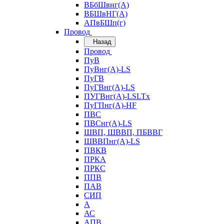
ВБбШвнг(А)
ВБШвНГ(А)
АПвБШп(г)
Провод
Назад
Провод
ПуВ
ПуВнг(А)-LS
ПуГВ
ПуГВнг(А)-LS
ПУГВнг(А)-LSLTx
ПуГПнг(А)-HF
ПВС
ПВСнг(А)-LS
ШВП, ШВВП, ПБВВГ
ШВВПнг(А)-LS
ПВКВ
ПРКА
ПРКС
ППВ
ПАВ
СИП
А
АС
АПВ