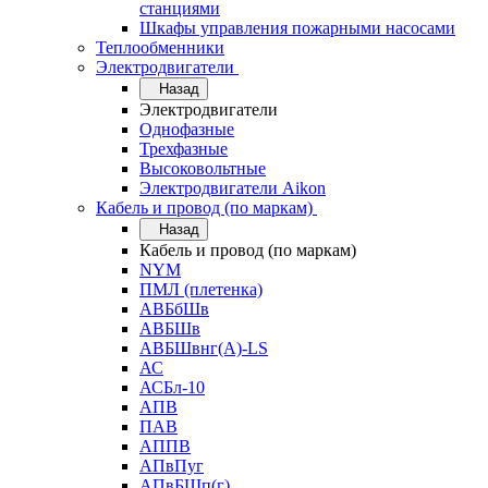
станциями
Шкафы управления пожарными насосами
Теплообменники
Электродвигатели
Назад
Электродвигатели
Однофазные
Трехфазные
Высоковольтные
Электродвигатели Aikon
Кабель и провод (по маркам)
Назад
Кабель и провод (по маркам)
NYM
ПМЛ (плетенка)
АВБбШв
АВБШв
АВБШвнг(А)-LS
АС
АСБл-10
АПВ
ПАВ
АППВ
АПвПуг
АПвБШп(г)