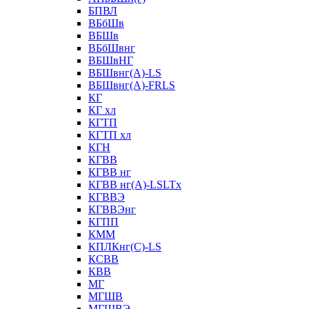
БПВЛ
ВБбШв
ВБШв
ВБбШвнг
ВБШвНГ
ВБШвнг(А)-LS
ВБШвнг(А)-FRLS
КГ
КГ хл
КГТП
КГТП хл
КГН
КГВВ
КГВВ нг
КГВВ нг(А)-LSLTx
КГВВЭ
КГВВЭнг
КГПП
КММ
КПЛКнг(C)-LS
КСВВ
КВВ
МГ
МГШВ
МГШВЭ