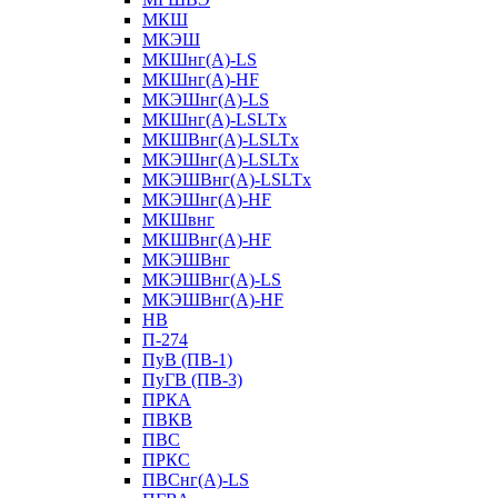
МКШ
МКЭШ
МКШнг(А)-LS
МКШнг(А)-HF
МКЭШнг(А)-LS
МКШнг(А)-LSLTx
МКШВнг(A)-LSLTx
МКЭШнг(А)-LSLTx
МКЭШВнг(A)-LSLTx
МКЭШнг(А)-HF
МКШвнг
МКШВнг(А)-HF
МКЭШВнг
МКЭШВнг(А)-LS
МКЭШВнг(А)-HF
НВ
П-274
ПуВ (ПВ-1)
ПуГВ (ПВ-3)
ПРКА
ПВКВ
ПВС
ПРКС
ПВСнг(А)-LS