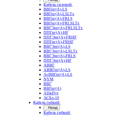
Кабель силовой
ВВГнг(А)-LS
ВВГнг(А)-LSLTx
ВВГнг(А)-FRLS
ВВГнг(А)-FRLSLTx
ВВГЭнг(А)-FRLSLTx
ППГнг(А)-HF
ППГЭнг(А)-FRHF
ППГнг(А)-FRHF
ВВГЭнг(А)-LS
ВВГЭнг(А)-LSLTx
ВВГЭнг(А)-FRLS
ППГЭнг(А)-HF
АВВГ
АВВГнг(А)-LS
АсВВГнг(А)-LS
NYM
ВВГ
ВВГнг(А)
АПвПуг
АСБл-10
Кабель гибкий
Назад
Кабель гибкий