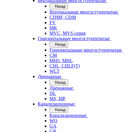
Вертикальные многоступенчатые
Назад
Вертикальные многоступенчатые
CDMF, CDM
FV
MK
MVC, MVS серия
Горизонтальные многоступенчатые
Назад
Горизонтальные многоступенчатые
CM
MHS, MHL
CHL, CHLF(T)
WLT
Дренажные
Назад
Дренажные
DL
MS, MP
Канализационные
Назад
Канализационные
WQ
GA
GB