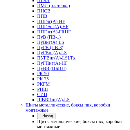
ПГВА
ПМЛ (плетенка)
ПНСВ
ППВ
ППГнг(А)-HF
ППГЭнг(А)-HF
ППГнг(А)-FRHF
ПуВ (ПВ-1)
ПуВнг(А)-LS
ПуГВ (ПВ-3)
ПуГВнг(А)-LS
ПУГВнг(А)-LSLTx
ПуГПнг(А)-HF
ПуВВ (ПБПП)
РК 50
РК 75
РКГМ
РПШ
СИП
ШВВПнг(А)-LS
Щиты металлические, боксы пвх, коробки
монтажные
Назад
Щиты металлические, боксы пвх, коробки
монтажные