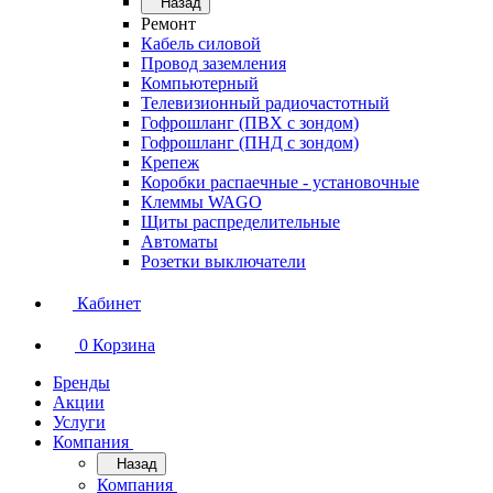
Назад
Ремонт
Кабель силовой
Провод заземления
Компьютерный
Телевизионный радиочастотный
Гофрошланг (ПВХ с зондом)
Гофрошланг (ПНД с зондом)
Крепеж
Коробки распаечные - установочные
Клеммы WAGO
Щиты распределительные
Автоматы
Розетки выключатели
Кабинет
0
Корзина
Бренды
Акции
Услуги
Компания
Назад
Компания