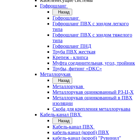
Кабеленесущие системы
Гофрошланг
Назад
Гофрошланг
Гофрошланг ПВХ с зондом легкого
типа
Гофрошланг ПВХ с зондом тяжелого
типа
Гофрошланг ПНД
Труба ПВХ жесткая
Крепеж - клипса
Муфта соединительная, угол, тройник
Трубы, фитинг «DKC»
Металлорукав
Назад
Металлорукав
Металлорукав оцинкованный РЗ-Ц-Х
Металлорукав оцинкованный в ПВХ
изоляции
Скоба для крепления металлорукава
Кабель-канал ПВХ
Назад
Кабель-канал ПВХ
кабель-канал (короб) ПВХ
кабель-канал (короб) "Рувинил"