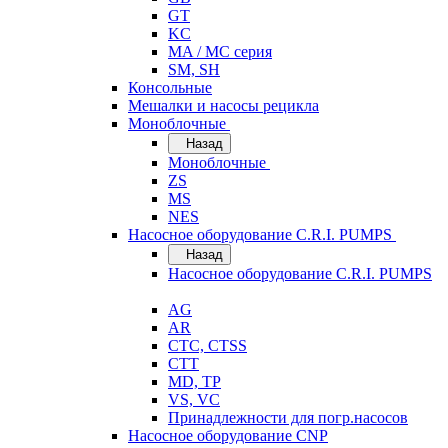
GT
KC
MA / MC серия
SM, SH
Консольные
Мешалки и насосы рецикла
Моноблочные
Назад
Моноблочные
ZS
MS
NES
Насосное оборудование C.R.I. PUMPS
Назад
Насосное оборудование C.R.I. PUMPS
AG
AR
CTC, CTSS
CTT
MD, TP
VS, VC
Принадлежности для погр.насосов
Насосное оборудование CNP