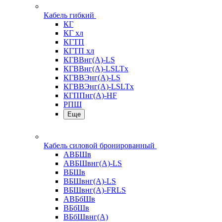
Кабель гибкий
КГ
КГ хл
КГТП
КГТП хл
КГВВнг(А)-LS
КГВВнг(А)-LSLTx
КГВВЭнг(А)-LS
КГВВЭнг(А)-LSLTx
КГППнг(А)-HF
РПШ
Еще
Кабель силовой бронированный
АВБШв
АВБШвнг(А)-LS
ВБШв
ВБШвнг(А)-LS
ВБШвнг(А)-FRLS
АВБбШв
ВБбШв
ВБбШвнг(А)