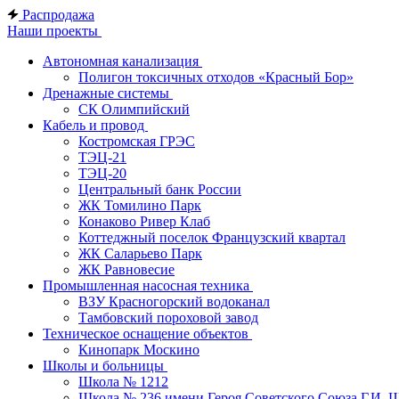
Распродажа
Наши проекты
Автономная канализация
Полигон токсичных отходов «Красный Бор»
Дренажные системы
СК Олимпийский
Кабель и провод
Костромская ГРЭС
ТЭЦ-21
ТЭЦ-20
Центральный банк России
ЖК Томилино Парк
Конаково Ривер Клаб
Коттеджный поселок Французский квартал
ЖК Саларьево Парк
ЖК Равновесие
Промышленная насосная техника
ВЗУ Красногорский водоканал
Тамбовский пороховой завод
Техническое оснащение объектов
Кинопарк Москино
Школы и больницы
Школа № 1212
Школа № 236 имени Героя Советского Союза Г.И. 