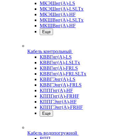
МКЭШнг(А)-LS
МКЭШнг(А)-LSLTx
МКЭШнг(А)-HF
МКШВнг(A)-LSLTx
МКШВнг(А)-HF
Еще
Кабель контрольный
КВВГнг(А)-LS
КВВГнг(А)-LSLTx
КВВГнг(А)-FRLS
КВВГнг(А)-FRLSLTx
КВВГЭнг(А)-LS
КВВГЭнг(А)-FRLS
КППГнг(А)-HF
КППГнг(А)-FRHF
КППГЭнг(А)-HF
КППГЭнг(А)-FRHF
Еще
Кабель водопогружной
ВПП