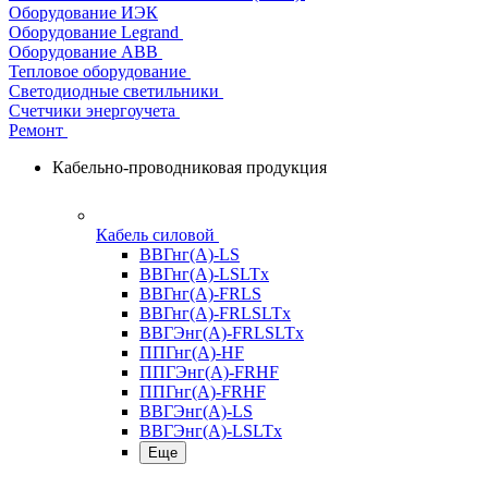
Оборудование ИЭК
Оборудование Legrand
Оборудование АВВ
Тепловое оборудование
Светодиодные светильники
Счетчики энергоучета
Ремонт
Кабельно-проводниковая продукция
Кабель силовой
ВВГнг(А)-LS
ВВГнг(А)-LSLTx
ВВГнг(А)-FRLS
ВВГнг(А)-FRLSLTx
ВВГЭнг(А)-FRLSLTx
ППГнг(А)-HF
ППГЭнг(А)-FRHF
ППГнг(А)-FRHF
ВВГЭнг(А)-LS
ВВГЭнг(А)-LSLTx
Еще