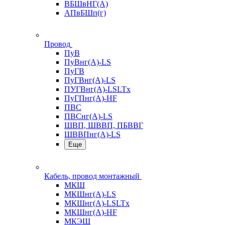
ВБШвНГ(А)
АПвБШп(г)
Провод
ПуВ
ПуВнг(А)-LS
ПуГВ
ПуГВнг(А)-LS
ПУГВнг(А)-LSLTx
ПуГПнг(А)-HF
ПВС
ПВСнг(А)-LS
ШВП, ШВВП, ПБВВГ
ШВВПнг(А)-LS
Еще
Кабель, провод монтажный
МКШ
МКШнг(А)-LS
МКШнг(А)-LSLTx
МКШнг(А)-HF
МКЭШ