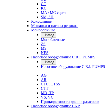
GT
KC
MA / MC серия
SM, SH
Консольные
Мешалки и насосы рецикла
Моноблочные
Назад
Моноблочные
ZS
MS
NES
Насосное оборудование C.R.I. PUMPS
Назад
Насосное оборудование C.R.I. PUMPS
AG
AR
CTC, CTSS
CTT
MD, TP
VS, VC
Принадлежности для погр.насосов
Насосное оборудование CNP