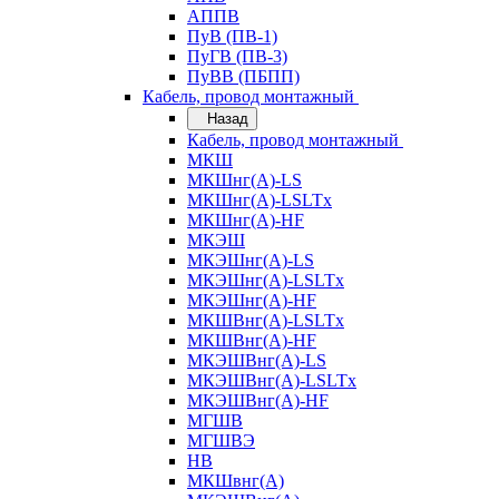
АППВ
ПуВ (ПВ-1)
ПуГВ (ПВ-3)
ПуВВ (ПБПП)
Кабель, провод монтажный
Назад
Кабель, провод монтажный
МКШ
МКШнг(А)-LS
МКШнг(А)-LSLTx
МКШнг(А)-HF
МКЭШ
МКЭШнг(А)-LS
МКЭШнг(А)-LSLTx
МКЭШнг(А)-HF
МКШВнг(A)-LSLTx
МКШВнг(А)-HF
МКЭШВнг(А)-LS
МКЭШВнг(A)-LSLTx
МКЭШВнг(А)-HF
МГШВ
МГШВЭ
НВ
МКШвнг(А)