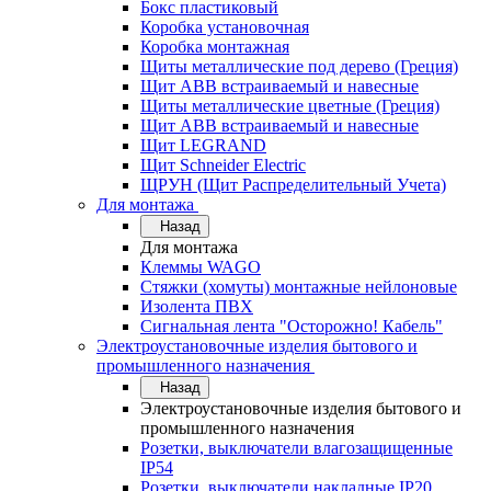
Бокс пластиковый
Коробка установочная
Коробка монтажная
Щиты металлические под дерево (Греция)
Щит ABB встраиваемый и навесные
Щиты металлические цветные (Греция)
Щит ABB встраиваемый и навесные
Щит LEGRAND
Щит Schneider Electric
ЩРУН (Щит Распределительный Учета)
Для монтажа
Назад
Для монтажа
Клеммы WAGO
Стяжки (хомуты) монтажные нейлоновые
Изолента ПВХ
Сигнальная лента "Осторожно! Кабель"
Электроустановочные изделия бытового и
промышленного назначения
Назад
Электроустановочные изделия бытового и
промышленного назначения
Розетки, выключатели влагозащищенные
IP54
Розетки, выключатели накладные IP20