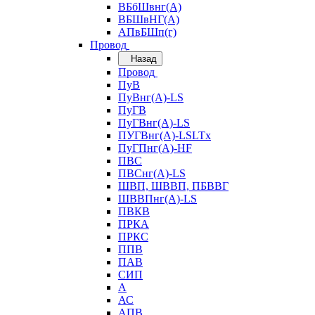
ВБбШвнг(А)
ВБШвНГ(А)
АПвБШп(г)
Провод
Назад
Провод
ПуВ
ПуВнг(А)-LS
ПуГВ
ПуГВнг(А)-LS
ПУГВнг(А)-LSLTx
ПуГПнг(А)-HF
ПВС
ПВСнг(А)-LS
ШВП, ШВВП, ПБВВГ
ШВВПнг(А)-LS
ПВКВ
ПРКА
ПРКС
ППВ
ПАВ
СИП
А
АС
АПВ