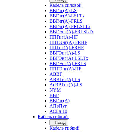
Кабель силовой
ВВГнг(А)-LS
ВВГнг(А)-LSLTx
ВВГнг(А)-FRLS
ВВГнг(А)-FRLSLTx
ВВГЭнг(А)-FRLSLTx
ППГнг(А)-HF
ППГЭнг(А)-FRHF
ППГнг(А)-FRHF
ВВГЭнг(А)-LS
ВВГЭнг(А)-LSLTx
ВВГЭнг(А)-FRLS
ППГЭнг(А)-HF
АВВГ
АВВГнг(А)-LS
АсВВГнг(А)-LS
NYM
ВВГ
ВВГнг(А)
АПвПуг
АСБл-10
Кабель гибкий
Назад
Кабель гибкий