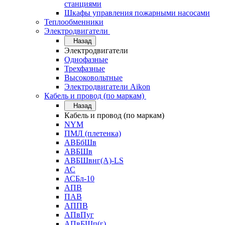
станциями
Шкафы управления пожарными насосами
Теплообменники
Электродвигатели
Назад
Электродвигатели
Однофазные
Трехфазные
Высоковольтные
Электродвигатели Aikon
Кабель и провод (по маркам)
Назад
Кабель и провод (по маркам)
NYM
ПМЛ (плетенка)
АВБбШв
АВБШв
АВБШвнг(А)-LS
АС
АСБл-10
АПВ
ПАВ
АППВ
АПвПуг
АПвБШп(г)