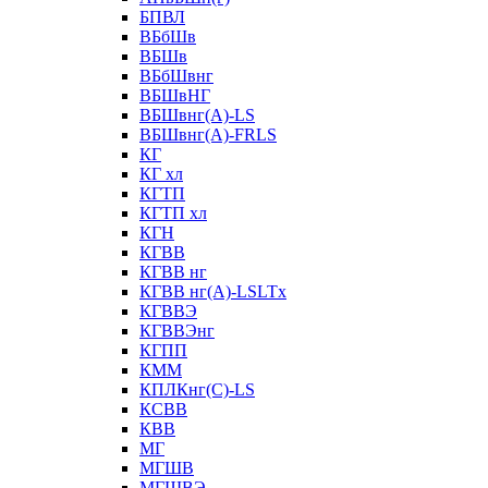
БПВЛ
ВБбШв
ВБШв
ВБбШвнг
ВБШвНГ
ВБШвнг(А)-LS
ВБШвнг(А)-FRLS
КГ
КГ хл
КГТП
КГТП хл
КГН
КГВВ
КГВВ нг
КГВВ нг(А)-LSLTx
КГВВЭ
КГВВЭнг
КГПП
КММ
КПЛКнг(C)-LS
КСВВ
КВВ
МГ
МГШВ
МГШВЭ