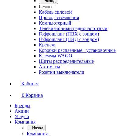
Назад
Ремонт
Кабель силовой
Провод заземления
Компьютерный
Телевизионный радиочастотный
Гофрошланг (ПВХ с зондом)
Гофрошланг (ПНД с зондом)
Крепеж
Коробки распаечные - установочные
Клеммы WAGO
Щиты распределительные
Автоматы
Розетки выключатели
Кабинет
0
Корзина
Бренды
Акции
Услуги
Компания
Назад
Компания