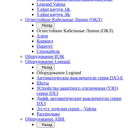
Legrand Valena
T-plast каучук 1ф.
T-plast каучук 3ф.
Огнестойкие Кабельные Линии (ОКЛ)
Назад
Огнестойкие Кабельные Линии (ОКЛ)
Алюр
Конкорд
Паритет
Спецкабель
Оборудование ИЭК
Оборудование Legrand
Назад
Оборудование Legrand
Автоматические выключатели серия DX3-E
Щиты
Устройства защитного отключения (УЗО)
серии DX3
Дифф. автоматические выключатели серии
DX3
Эл.уст. изделия серии – Valena
Распродажа
Оборудование АВВ
Назад