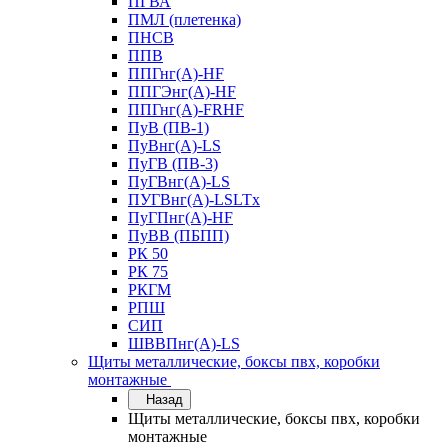
ПГВА
ПМЛ (плетенка)
ПНСВ
ППВ
ППГнг(А)-HF
ППГЭнг(А)-HF
ППГнг(А)-FRHF
ПуВ (ПВ-1)
ПуВнг(А)-LS
ПуГВ (ПВ-3)
ПуГВнг(А)-LS
ПУГВнг(А)-LSLTx
ПуГПнг(А)-HF
ПуВВ (ПБПП)
РК 50
РК 75
РКГМ
РПШ
СИП
ШВВПнг(А)-LS
Щиты металлические, боксы пвх, коробки
монтажные
Назад
Щиты металлические, боксы пвх, коробки
монтажные