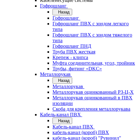
Кабеленесущие системы
Гофрошланг
Назад
Гофрошланг
Гофрошланг ПВХ с зондом легкого
типа
Гофрошланг ПВХ с зондом тяжелого
типа
Гофрошланг ПНД
Труба ПВХ жесткая
Крепеж - клипса
Муфта соединительная, угол, тройник
Трубы, фитинг «DKC»
Металлорукав
Назад
Металлорукав
Металлорукав оцинкованный РЗ-Ц-Х
Металлорукав оцинкованный в ПВХ
изоляции
Скоба для крепления металлорукава
Кабель-канал ПВХ
Назад
Кабель-канал ПВХ
кабель-канал (короб) ПВХ
кабель-канал (короб) "Рувинил"