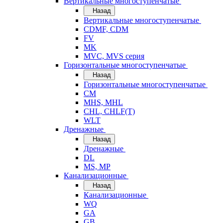
Вертикальные многоступенчатые
Назад
Вертикальные многоступенчатые
CDMF, CDM
FV
MK
MVC, MVS серия
Горизонтальные многоступенчатые
Назад
Горизонтальные многоступенчатые
CM
MHS, MHL
CHL, CHLF(T)
WLT
Дренажные
Назад
Дренажные
DL
MS, MP
Канализационные
Назад
Канализационные
WQ
GA
GB