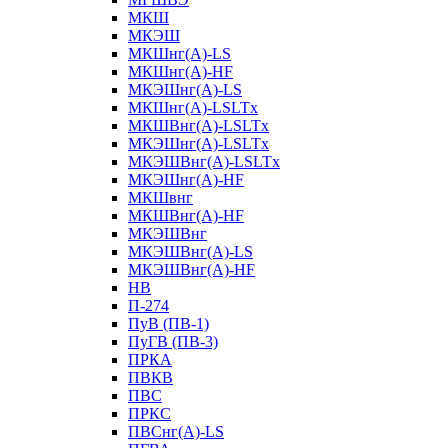
МКШ
МКЭШ
МКШнг(А)-LS
МКШнг(А)-HF
МКЭШнг(А)-LS
МКШнг(А)-LSLTx
МКШВнг(A)-LSLTx
МКЭШнг(А)-LSLTx
МКЭШВнг(A)-LSLTx
МКЭШнг(А)-HF
МКШвнг
МКШВнг(А)-HF
МКЭШВнг
МКЭШВнг(А)-LS
МКЭШВнг(А)-HF
НВ
П-274
ПуВ (ПВ-1)
ПуГВ (ПВ-3)
ПРКА
ПВКВ
ПВС
ПРКС
ПВСнг(А)-LS