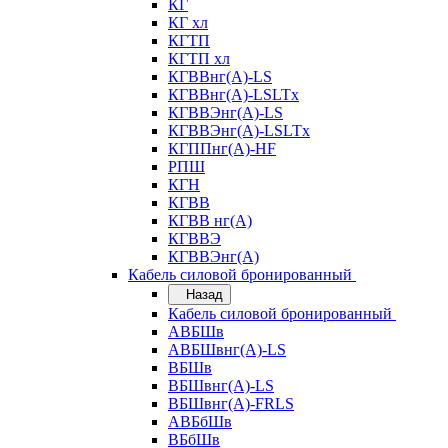
КГ
КГ хл
КГТП
КГТП хл
КГВВнг(А)-LS
КГВВнг(А)-LSLTx
КГВВЭнг(А)-LS
КГВВЭнг(А)-LSLTx
КГППнг(А)-HF
РПШ
КГН
КГВВ
КГВВ нг(А)
КГВВЭ
КГВВЭнг(А)
Кабель силовой бронированный
Назад
Кабель силовой бронированный
АВБШв
АВБШвнг(А)-LS
ВБШв
ВБШвнг(А)-LS
ВБШвнг(А)-FRLS
АВБбШв
ВБбШв