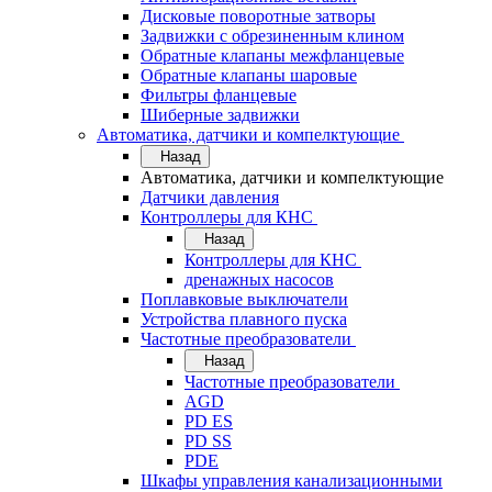
Дисковые поворотные затворы
Задвижки с обрезиненным клином
Обратные клапаны межфланцевые
Обратные клапаны шаровые
Фильтры фланцевые
Шиберные задвижки
Автоматика, датчики и компелктующие
Назад
Автоматика, датчики и компелктующие
Датчики давления
Контроллеры для КНС
Назад
Контроллеры для КНС
дренажных насосов
Поплавковые выключатели
Устройства плавного пуска
Частотные преобразователи
Назад
Частотные преобразователи
AGD
PD ES
PD SS
PDE
Шкафы управления канализационными