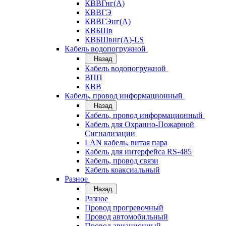
КВВГнг(А)
КВВГЭ
КВВГЭнг(А)
КВБШв
КВБШвнг(А)-LS
Кабель водопогружной
Назад
Кабель водопогружной
ВПП
КВВ
Кабель, провод информационный
Назад
Кабель, провод информационный
Кабель для Охранно-Пожарной
Сигнализации
LAN кабель, витая пара
Кабель для интерфейса RS-485
Кабель, провод связи
Кабель коаксиальный
Разное
Назад
Разное
Провод прогревочный
Провод автомобильный
Провод авиационный