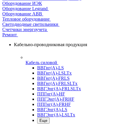
Оборудование ИЭК
Оборудование Legrand
Оборудование АВВ
Тепловое оборудование
Светодиодные светильники
Счетчики энергоучета
Ремонт
Кабельно-проводниковая продукция
Кабель силовой
ВВГнг(А)-LS
ВВГнг(А)-LSLTx
ВВГнг(А)-FRLS
ВВГнг(А)-FRLSLTx
ВВГЭнг(А)-FRLSLTx
ППГнг(А)-HF
ППГЭнг(А)-FRHF
ППГнг(А)-FRHF
ВВГЭнг(А)-LS
ВВГЭнг(А)-LSLTx
Еще