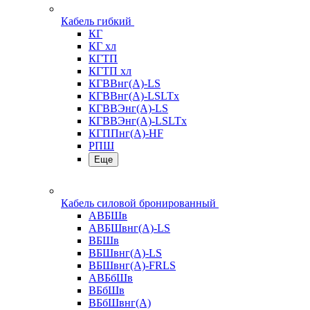
Кабель гибкий
КГ
КГ хл
КГТП
КГТП хл
КГВВнг(А)-LS
КГВВнг(А)-LSLTx
КГВВЭнг(А)-LS
КГВВЭнг(А)-LSLTx
КГППнг(А)-HF
РПШ
Еще
Кабель силовой бронированный
АВБШв
АВБШвнг(А)-LS
ВБШв
ВБШвнг(А)-LS
ВБШвнг(А)-FRLS
АВБбШв
ВБбШв
ВБбШвнг(А)