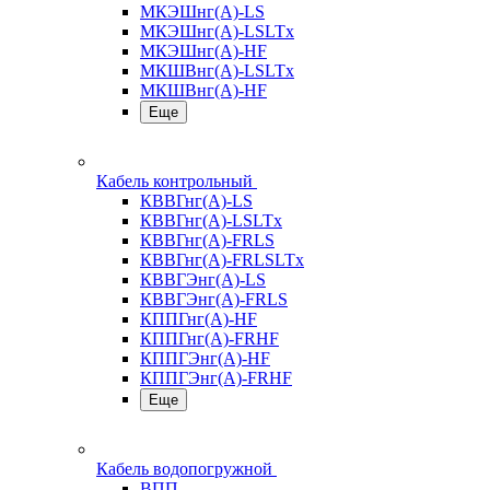
МКЭШнг(А)-LS
МКЭШнг(А)-LSLTx
МКЭШнг(А)-HF
МКШВнг(A)-LSLTx
МКШВнг(А)-HF
Еще
Кабель контрольный
КВВГнг(А)-LS
КВВГнг(А)-LSLTx
КВВГнг(А)-FRLS
КВВГнг(А)-FRLSLTx
КВВГЭнг(А)-LS
КВВГЭнг(А)-FRLS
КППГнг(А)-HF
КППГнг(А)-FRHF
КППГЭнг(А)-HF
КППГЭнг(А)-FRHF
Еще
Кабель водопогружной
ВПП