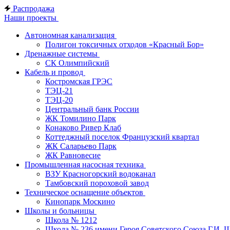
Распродажа
Наши проекты
Автономная канализация
Полигон токсичных отходов «Красный Бор»
Дренажные системы
СК Олимпийский
Кабель и провод
Костромская ГРЭС
ТЭЦ-21
ТЭЦ-20
Центральный банк России
ЖК Томилино Парк
Конаково Ривер Клаб
Коттеджный поселок Французский квартал
ЖК Саларьево Парк
ЖК Равновесие
Промышленная насосная техника
ВЗУ Красногорский водоканал
Тамбовский пороховой завод
Техническое оснащение объектов
Кинопарк Москино
Школы и больницы
Школа № 1212
Школа № 236 имени Героя Советского Союза Г.И. 