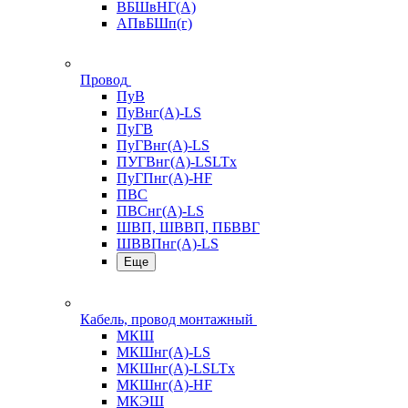
ВБШвНГ(А)
АПвБШп(г)
Провод
ПуВ
ПуВнг(А)-LS
ПуГВ
ПуГВнг(А)-LS
ПУГВнг(А)-LSLTx
ПуГПнг(А)-HF
ПВС
ПВСнг(А)-LS
ШВП, ШВВП, ПБВВГ
ШВВПнг(А)-LS
Еще
Кабель, провод монтажный
МКШ
МКШнг(А)-LS
МКШнг(А)-LSLTx
МКШнг(А)-HF
МКЭШ