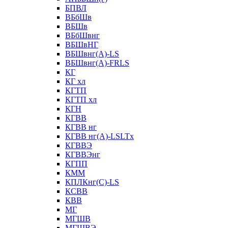
БПВЛ
ВБбШв
ВБШв
ВБбШвнг
ВБШвНГ
ВБШвнг(А)-LS
ВБШвнг(А)-FRLS
КГ
КГ хл
КГТП
КГТП хл
КГН
КГВВ
КГВВ нг
КГВВ нг(А)-LSLTx
КГВВЭ
КГВВЭнг
КГПП
КММ
КПЛКнг(C)-LS
КСВВ
КВВ
МГ
МГШВ
МГШВЭ