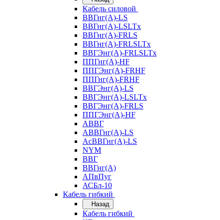
Кабель силовой
ВВГнг(А)-LS
ВВГнг(А)-LSLTx
ВВГнг(А)-FRLS
ВВГнг(А)-FRLSLTx
ВВГЭнг(А)-FRLSLTx
ППГнг(А)-HF
ППГЭнг(А)-FRHF
ППГнг(А)-FRHF
ВВГЭнг(А)-LS
ВВГЭнг(А)-LSLTx
ВВГЭнг(А)-FRLS
ППГЭнг(А)-HF
АВВГ
АВВГнг(А)-LS
АсВВГнг(А)-LS
NYM
ВВГ
ВВГнг(А)
АПвПуг
АСБл-10
Кабель гибкий
Назад
Кабель гибкий