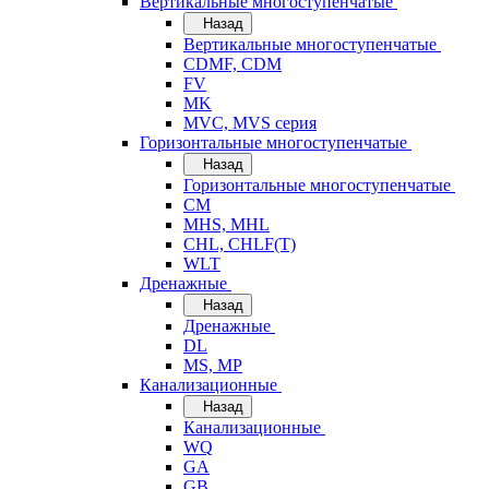
Вертикальные многоступенчатые
Назад
Вертикальные многоступенчатые
CDMF, CDM
FV
MK
MVC, MVS серия
Горизонтальные многоступенчатые
Назад
Горизонтальные многоступенчатые
CM
MHS, MHL
CHL, CHLF(T)
WLT
Дренажные
Назад
Дренажные
DL
MS, MP
Канализационные
Назад
Канализационные
WQ
GA
GB