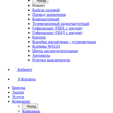
Назад
Ремонт
Кабель силовой
Провод заземления
Компьютерный
Телевизионный радиочастотный
Гофрошланг (ПВХ с зондом)
Гофрошланг (ПНД с зондом)
Крепеж
Коробки распаечные - установочные
Клеммы WAGO
Щиты распределительные
Автоматы
Розетки выключатели
Кабинет
0
Корзина
Бренды
Акции
Услуги
Компания
Назад
Компания