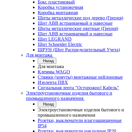
Бокс пластиковый
Коробка установочная
Коробка монтажная
Щиты металлические под дерево (Греция)
Щит ABB встраиваемый и навесные
Щиты металлические цветные (Греция)
Щит ABB встраиваемый и навесные
Щит LEGRAND
Щит Schneider Electric
ЩРУН (Щит Распределительный Учета)
Для монтажа
Назад
Для монтажа
Клеммы WAGO
Стяжки (хомуты) монтажные нейлоновые
Изолента ПВХ
Сигнальная лента "Осторожно! Кабель"
Электроустановочные изделия бытового и
промышленного назначения
Назад
Электроустановочные изделия бытового и
промышленного назначения
Розетки, выключатели влагозащищенные
IP54
Розетки, выключатели накладные IP20