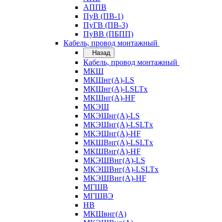
АППВ
ПуВ (ПВ-1)
ПуГВ (ПВ-3)
ПуВВ (ПБПП)
Кабель, провод монтажный
Назад
Кабель, провод монтажный
МКШ
МКШнг(А)-LS
МКШнг(А)-LSLTx
МКШнг(А)-HF
МКЭШ
МКЭШнг(А)-LS
МКЭШнг(А)-LSLTx
МКЭШнг(А)-HF
МКШВнг(A)-LSLTx
МКШВнг(А)-HF
МКЭШВнг(А)-LS
МКЭШВнг(A)-LSLTx
МКЭШВнг(А)-HF
МГШВ
МГШВЭ
НВ
МКШвнг(А)