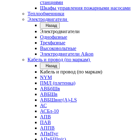
станциями
Шкафы управления пожарными насосами
Теплообменники
Электродвигатели
Назад
Электродвигатели
Однофазные
Трехфазные
Высоковольтные
Электродвигатели Aikon
Кабель и провод (по маркам)
Назад
Кабель и провод (по маркам)
NYM
ПМЛ (плетенка)
АВБбШв
АВБШв
АВБШвнг(А)-LS
АС
АСБл-10
АПВ
ПАВ
АППВ
АПвПуг
АПвБШп(г)