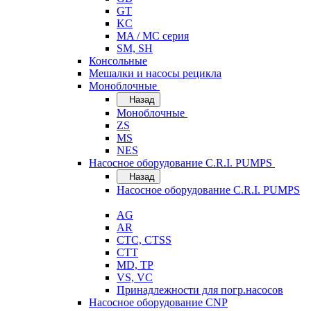
GT
KC
MA / MC серия
SM, SH
Консольные
Мешалки и насосы рецикла
Моноблочные
Назад
Моноблочные
ZS
MS
NES
Насосное оборудование C.R.I. PUMPS
Назад
Насосное оборудование C.R.I. PUMPS
AG
AR
CTC, CTSS
CTT
MD, TP
VS, VC
Принадлежности для погр.насосов
Насосное оборудование CNP