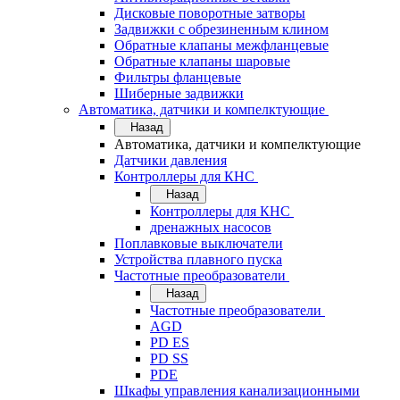
Дисковые поворотные затворы
Задвижки с обрезиненным клином
Обратные клапаны межфланцевые
Обратные клапаны шаровые
Фильтры фланцевые
Шиберные задвижки
Автоматика, датчики и компелктующие
Назад
Автоматика, датчики и компелктующие
Датчики давления
Контроллеры для КНС
Назад
Контроллеры для КНС
дренажных насосов
Поплавковые выключатели
Устройства плавного пуска
Частотные преобразователи
Назад
Частотные преобразователи
AGD
PD ES
PD SS
PDE
Шкафы управления канализационными