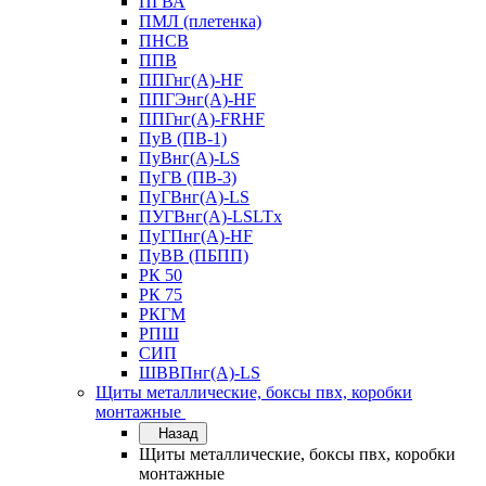
ПГВА
ПМЛ (плетенка)
ПНСВ
ППВ
ППГнг(А)-HF
ППГЭнг(А)-HF
ППГнг(А)-FRHF
ПуВ (ПВ-1)
ПуВнг(А)-LS
ПуГВ (ПВ-3)
ПуГВнг(А)-LS
ПУГВнг(А)-LSLTx
ПуГПнг(А)-HF
ПуВВ (ПБПП)
РК 50
РК 75
РКГМ
РПШ
СИП
ШВВПнг(А)-LS
Щиты металлические, боксы пвх, коробки
монтажные
Назад
Щиты металлические, боксы пвх, коробки
монтажные