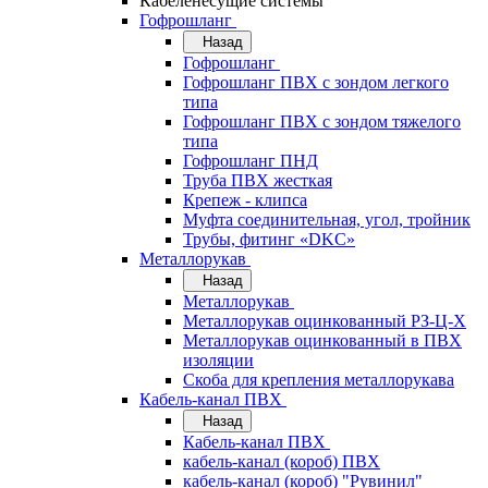
Кабеленесущие системы
Гофрошланг
Назад
Гофрошланг
Гофрошланг ПВХ с зондом легкого
типа
Гофрошланг ПВХ с зондом тяжелого
типа
Гофрошланг ПНД
Труба ПВХ жесткая
Крепеж - клипса
Муфта соединительная, угол, тройник
Трубы, фитинг «DKC»
Металлорукав
Назад
Металлорукав
Металлорукав оцинкованный РЗ-Ц-Х
Металлорукав оцинкованный в ПВХ
изоляции
Скоба для крепления металлорукава
Кабель-канал ПВХ
Назад
Кабель-канал ПВХ
кабель-канал (короб) ПВХ
кабель-канал (короб) "Рувинил"