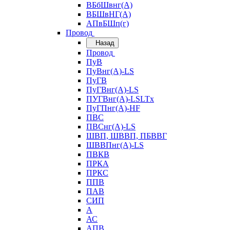
ВБбШвнг(А)
ВБШвНГ(А)
АПвБШп(г)
Провод
Назад
Провод
ПуВ
ПуВнг(А)-LS
ПуГВ
ПуГВнг(А)-LS
ПУГВнг(А)-LSLTx
ПуГПнг(А)-HF
ПВС
ПВСнг(А)-LS
ШВП, ШВВП, ПБВВГ
ШВВПнг(А)-LS
ПВКВ
ПРКА
ПРКС
ППВ
ПАВ
СИП
А
АС
АПВ