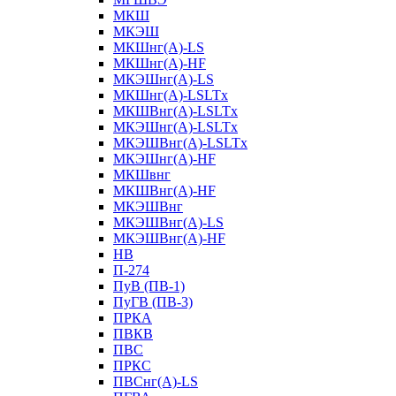
МКШ
МКЭШ
МКШнг(А)-LS
МКШнг(А)-HF
МКЭШнг(А)-LS
МКШнг(А)-LSLTx
МКШВнг(A)-LSLTx
МКЭШнг(А)-LSLTx
МКЭШВнг(A)-LSLTx
МКЭШнг(А)-HF
МКШвнг
МКШВнг(А)-HF
МКЭШВнг
МКЭШВнг(А)-LS
МКЭШВнг(А)-HF
НВ
П-274
ПуВ (ПВ-1)
ПуГВ (ПВ-3)
ПРКА
ПВКВ
ПВС
ПРКС
ПВСнг(А)-LS