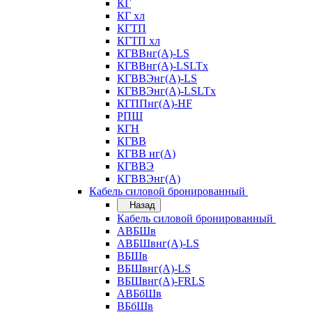
КГ
КГ хл
КГТП
КГТП хл
КГВВнг(А)-LS
КГВВнг(А)-LSLTx
КГВВЭнг(А)-LS
КГВВЭнг(А)-LSLTx
КГППнг(А)-HF
РПШ
КГН
КГВВ
КГВВ нг(А)
КГВВЭ
КГВВЭнг(А)
Кабель силовой бронированный
Назад
Кабель силовой бронированный
АВБШв
АВБШвнг(А)-LS
ВБШв
ВБШвнг(А)-LS
ВБШвнг(А)-FRLS
АВБбШв
ВБбШв