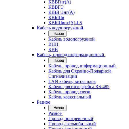
КВВГнг(А)
КВВГЭ
КВВГЭнг(А)
КВБШв
КВБШвнг(А)-LS
Кабель водопогружной
Назад
Кабель водопогружной
ВПП
КВВ
Кабель, провод информационный
Назад
Кабель, провод информационный
Кабель для Охранно-Пожарной
Сигнализации
LAN кабель, витая пара
Кабель для интерфейса RS-485
Кабель, провод связи
Кабель коаксиальный
Разное
Назад
Разное
Провод прогревочный
Провод автомобильный
Провод авиационный