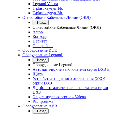
Legrand Valena
T-plast каучук 1ф.
T-plast каучук 3ф.
Огнестойкие Кабельные Линии (ОКЛ)
Назад
Огнестойкие Кабельные Линии (ОКЛ)
Алюр
Конкорд
Паритет
Спецкабель
Оборудование ИЭК
Оборудование Legrand
Назад
Оборудование Legrand
Автоматические выключатели серия DX3-E
Щиты
Устройства защитного отключения (УЗО)
серии DX3
Дифф. автоматические выключатели серии
DX3
Эл.уст. изделия серии – Valena
Распродажа
Оборудование АВВ
Назад