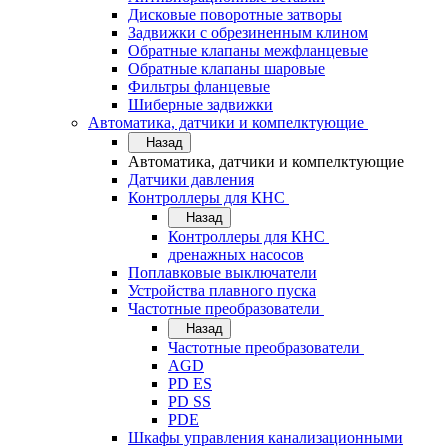
Дисковые поворотные затворы
Задвижки с обрезиненным клином
Обратные клапаны межфланцевые
Обратные клапаны шаровые
Фильтры фланцевые
Шиберные задвижки
Автоматика, датчики и компелктующие
Назад
Автоматика, датчики и компелктующие
Датчики давления
Контроллеры для КНС
Назад
Контроллеры для КНС
дренажных насосов
Поплавковые выключатели
Устройства плавного пуска
Частотные преобразователи
Назад
Частотные преобразователи
AGD
PD ES
PD SS
PDE
Шкафы управления канализационными