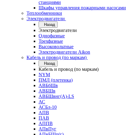
станциями
Шкафы управления пожарными насосами
Теплообменники
Электродвигатели
Назад
Электродвигатели
Однофазные
Трехфазные
Высоковольтные
Электродвигатели Aikon
Кабель и провод (по маркам)
Назад
Кабель и провод (по маркам)
NYM
ПМЛ (плетенка)
АВБбШв
АВБШв
АВБШвнг(А)-LS
АС
АСБл-10
АПВ
ПАВ
АППВ
АПвПуг
АПвБШп(г)