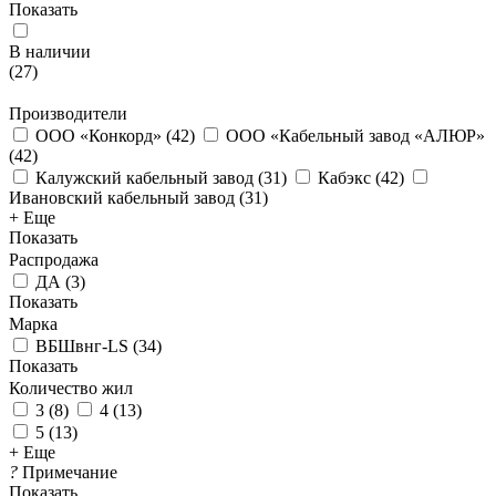
Показать
В наличии
(
27
)
Производители
ООО «Конкорд»
(
42
)
ООО «Кабельный завод «АЛЮР»
(
42
)
Калужский кабельный завод
(
31
)
Кабэкс
(
42
)
Ивановский кабельный завод
(
31
)
+ Еще
Показать
Распродажа
ДА
(
3
)
Показать
Марка
ВБШвнг-LS
(
34
)
Показать
Количество жил
3
(
8
)
4
(
13
)
5
(
13
)
+ Еще
?
Примечание
Показать