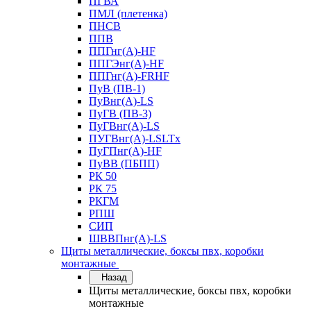
ПГВА
ПМЛ (плетенка)
ПНСВ
ППВ
ППГнг(А)-HF
ППГЭнг(А)-HF
ППГнг(А)-FRHF
ПуВ (ПВ-1)
ПуВнг(А)-LS
ПуГВ (ПВ-3)
ПуГВнг(А)-LS
ПУГВнг(А)-LSLTx
ПуГПнг(А)-HF
ПуВВ (ПБПП)
РК 50
РК 75
РКГМ
РПШ
СИП
ШВВПнг(А)-LS
Щиты металлические, боксы пвх, коробки
монтажные
Назад
Щиты металлические, боксы пвх, коробки
монтажные