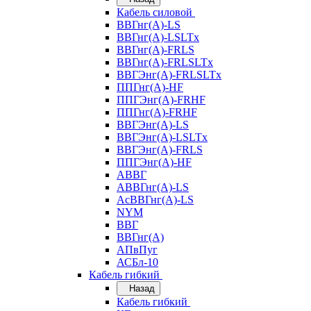
Кабель силовой
ВВГнг(А)-LS
ВВГнг(А)-LSLTx
ВВГнг(А)-FRLS
ВВГнг(А)-FRLSLTx
ВВГЭнг(А)-FRLSLTx
ППГнг(А)-HF
ППГЭнг(А)-FRHF
ППГнг(А)-FRHF
ВВГЭнг(А)-LS
ВВГЭнг(А)-LSLTx
ВВГЭнг(А)-FRLS
ППГЭнг(А)-HF
АВВГ
АВВГнг(А)-LS
АсВВГнг(А)-LS
NYM
ВВГ
ВВГнг(А)
АПвПуг
АСБл-10
Кабель гибкий
Назад
Кабель гибкий