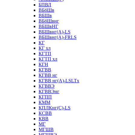
БПВЛ
ВБбШв
ВБШв
ВБбШвнг
ВБШвНГ
ВБШвнг(А)-LS
ВБШвнг(А)-FRLS
КГ
КГ хл
КГТП
КГТП хл
КГН
КГВВ
КГВВ нг
КГВВ нг(А)-LSLTx
КГВВЭ
КГВВЭнг
КГПП
КММ
КПЛКнг(C)-LS
КСВВ
КВВ
МГ
МГШВ
МГШВЭ