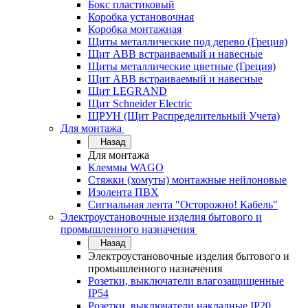
Бокс пластиковый
Коробка установочная
Коробка монтажная
Щиты металлические под дерево (Греция)
Щит ABB встраиваемый и навесные
Щиты металлические цветные (Греция)
Щит ABB встраиваемый и навесные
Щит LEGRAND
Щит Schneider Electric
ЩРУН (Щит Распределительный Учета)
Для монтажа
Назад
Для монтажа
Клеммы WAGO
Стяжки (хомуты) монтажные нейлоновые
Изолента ПВХ
Сигнальная лента "Осторожно! Кабель"
Электроустановочные изделия бытового и
промышленного назначения
Назад
Электроустановочные изделия бытового и
промышленного назначения
Розетки, выключатели влагозащищенные
IP54
Розетки, выключатели накладные IP20