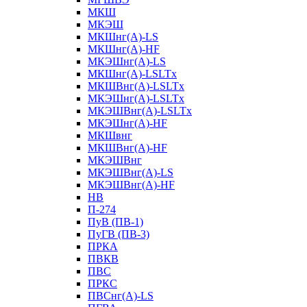
МКШ
МКЭШ
МКШнг(А)-LS
МКШнг(А)-HF
МКЭШнг(А)-LS
МКШнг(А)-LSLTx
МКШВнг(A)-LSLTx
МКЭШнг(А)-LSLTx
МКЭШВнг(A)-LSLTx
МКЭШнг(А)-HF
МКШвнг
МКШВнг(А)-HF
МКЭШВнг
МКЭШВнг(А)-LS
МКЭШВнг(А)-HF
НВ
П-274
ПуВ (ПВ-1)
ПуГВ (ПВ-3)
ПРКА
ПВКВ
ПВС
ПРКС
ПВСнг(А)-LS