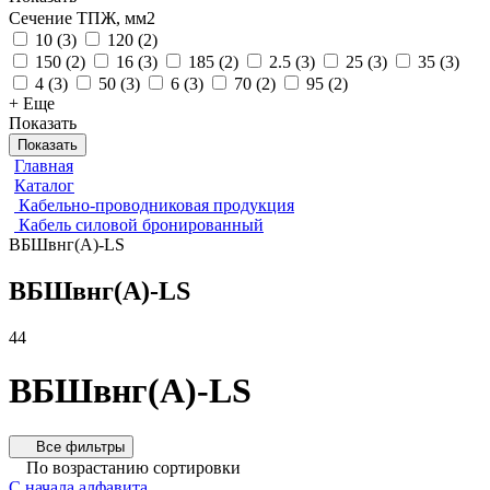
Сечение ТПЖ, мм2
10
(
3
)
120
(
2
)
150
(
2
)
16
(
3
)
185
(
2
)
2.5
(
3
)
25
(
3
)
35
(
3
)
4
(
3
)
50
(
3
)
6
(
3
)
70
(
2
)
95
(
2
)
+ Еще
Показать
Показать
Главная
Каталог
Кабельно-проводниковая продукция
Кабель силовой бронированный
ВБШвнг(А)-LS
ВБШвнг(А)-LS
44
ВБШвнг(А)-LS
Все фильтры
По возрастанию сортировки
С начала алфавита