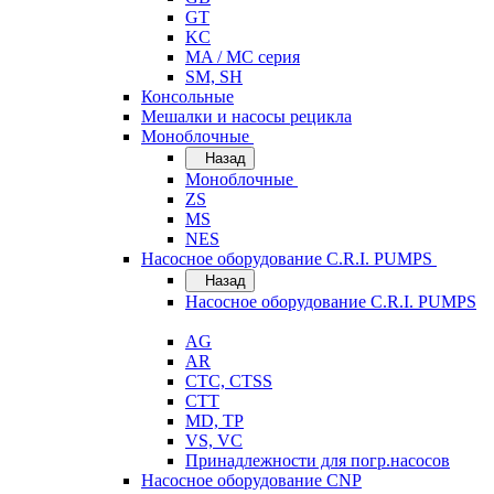
GT
KC
MA / MC серия
SM, SH
Консольные
Мешалки и насосы рецикла
Моноблочные
Назад
Моноблочные
ZS
MS
NES
Насосное оборудование C.R.I. PUMPS
Назад
Насосное оборудование C.R.I. PUMPS
AG
AR
CTC, CTSS
CTT
MD, TP
VS, VC
Принадлежности для погр.насосов
Насосное оборудование CNP