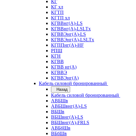
КГ
КГ хл
КГТП
КГТП хл
КГВВнг(А)-LS
КГВВнг(А)-LSLTx
КГВВЭнг(А)-LS
КГВВЭнг(А)-LSLTx
КГППнг(А)-HF
РПШ
КГН
КГВВ
КГВВ нг(А)
КГВВЭ
КГВВЭнг(А)
Кабель силовой бронированный
Назад
Кабель силовой бронированный
АВБШв
АВБШвнг(А)-LS
ВБШв
ВБШвнг(А)-LS
ВБШвнг(А)-FRLS
АВБбШв
ВБбШв