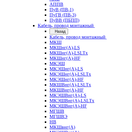
АППВ
ПуВ (ПВ-1)
ПуГВ (ПВ-3)
ПуВВ (ПБПП)
Кабель, провод монтажный
Назад
Кабель, провод монтажный
МКШ
МКШнг(А)-LS
МКШнг(А)-LSLTx
МКШнг(А)-HF
МКЭШ
МКЭШнг(А)-LS
МКЭШнг(А)-LSLTx
МКЭШнг(А)-HF
МКШВнг(A)-LSLTx
МКШВнг(А)-HF
МКЭШВнг(А)-LS
МКЭШВнг(A)-LSLTx
МКЭШВнг(А)-HF
МГШВ
МГШВЭ
НВ
МКШвнг(А)