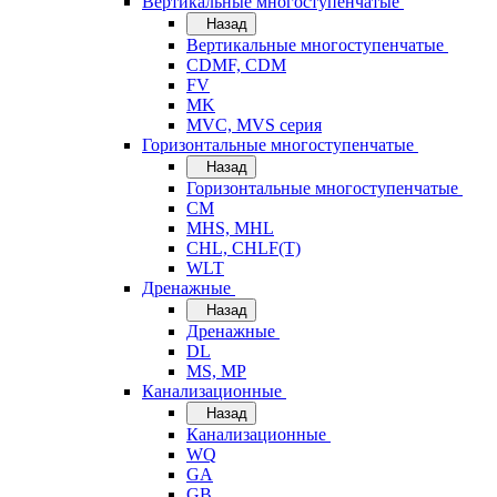
Вертикальные многоступенчатые
Назад
Вертикальные многоступенчатые
CDMF, CDM
FV
MK
MVC, MVS серия
Горизонтальные многоступенчатые
Назад
Горизонтальные многоступенчатые
CM
MHS, MHL
CHL, CHLF(T)
WLT
Дренажные
Назад
Дренажные
DL
MS, MP
Канализационные
Назад
Канализационные
WQ
GA
GB