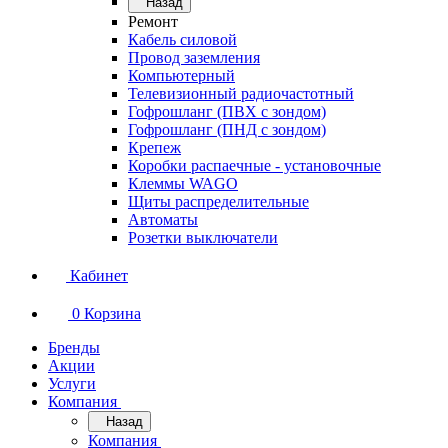
Назад
Ремонт
Кабель силовой
Провод заземления
Компьютерный
Телевизионный радиочастотный
Гофрошланг (ПВХ с зондом)
Гофрошланг (ПНД с зондом)
Крепеж
Коробки распаечные - установочные
Клеммы WAGO
Щиты распределительные
Автоматы
Розетки выключатели
Кабинет
0
Корзина
Бренды
Акции
Услуги
Компания
Назад
Компания