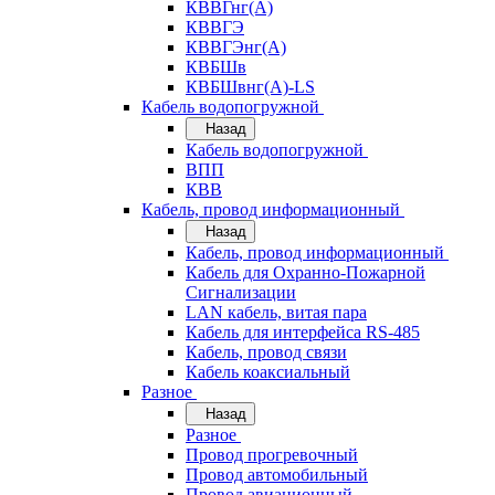
КВВГнг(А)
КВВГЭ
КВВГЭнг(А)
КВБШв
КВБШвнг(А)-LS
Кабель водопогружной
Назад
Кабель водопогружной
ВПП
КВВ
Кабель, провод информационный
Назад
Кабель, провод информационный
Кабель для Охранно-Пожарной
Сигнализации
LAN кабель, витая пара
Кабель для интерфейса RS-485
Кабель, провод связи
Кабель коаксиальный
Разное
Назад
Разное
Провод прогревочный
Провод автомобильный
Провод авиационный