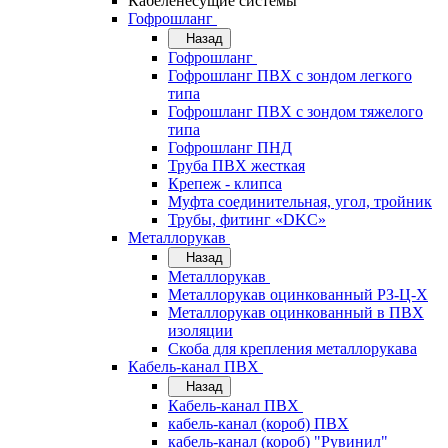
Кабеленесущие системы
Гофрошланг
Назад
Гофрошланг
Гофрошланг ПВХ с зондом легкого
типа
Гофрошланг ПВХ с зондом тяжелого
типа
Гофрошланг ПНД
Труба ПВХ жесткая
Крепеж - клипса
Муфта соединительная, угол, тройник
Трубы, фитинг «DKC»
Металлорукав
Назад
Металлорукав
Металлорукав оцинкованный РЗ-Ц-Х
Металлорукав оцинкованный в ПВХ
изоляции
Скоба для крепления металлорукава
Кабель-канал ПВХ
Назад
Кабель-канал ПВХ
кабель-канал (короб) ПВХ
кабель-канал (короб) "Рувинил"