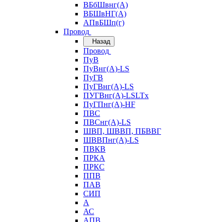
ВБбШвнг(А)
ВБШвНГ(А)
АПвБШп(г)
Провод
Назад
Провод
ПуВ
ПуВнг(А)-LS
ПуГВ
ПуГВнг(А)-LS
ПУГВнг(А)-LSLTx
ПуГПнг(А)-HF
ПВС
ПВСнг(А)-LS
ШВП, ШВВП, ПБВВГ
ШВВПнг(А)-LS
ПВКВ
ПРКА
ПРКС
ППВ
ПАВ
СИП
А
АС
АПВ