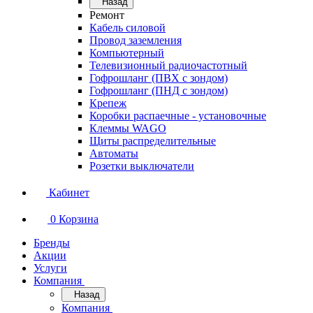
Назад
Ремонт
Кабель силовой
Провод заземления
Компьютерный
Телевизионный радиочастотный
Гофрошланг (ПВХ с зондом)
Гофрошланг (ПНД с зондом)
Крепеж
Коробки распаечные - установочные
Клеммы WAGO
Щиты распределительные
Автоматы
Розетки выключатели
Кабинет
0
Корзина
Бренды
Акции
Услуги
Компания
Назад
Компания