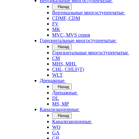
Вертикальные многоступенчатые
Назад
Вертикальные многоступенчатые
CDMF, CDM
FV
MK
MVC, MVS серия
Горизонтальные многоступенчатые
Назад
Горизонтальные многоступенчатые
CM
MHS, MHL
CHL, CHLF(T)
WLT
Дренажные
Назад
Дренажные
DL
MS, MP
Канализационные
Назад
Канализационные
WQ
GA
GB