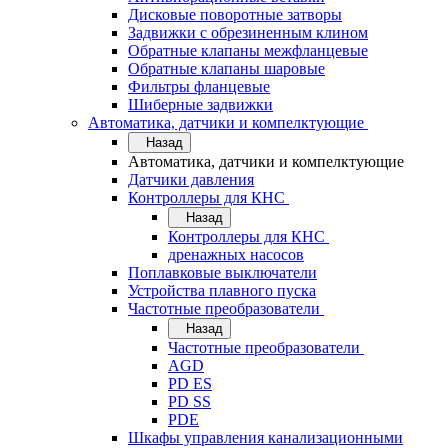
Дисковые поворотные затворы
Задвижки с обрезиненным клином
Обратные клапаны межфланцевые
Обратные клапаны шаровые
Фильтры фланцевые
Шиберные задвижки
Автоматика, датчики и компелктующие
Назад
Автоматика, датчики и компелктующие
Датчики давления
Контроллеры для КНС
Назад
Контроллеры для КНС
дренажных насосов
Поплавковые выключатели
Устройства плавного пуска
Частотные преобразователи
Назад
Частотные преобразователи
AGD
PD ES
PD SS
PDE
Шкафы управления канализационными