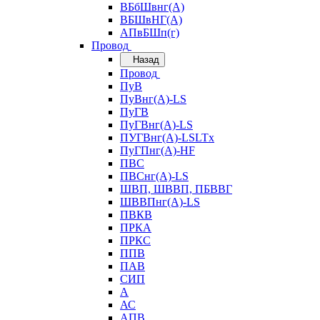
ВБбШвнг(А)
ВБШвНГ(А)
АПвБШп(г)
Провод
Назад
Провод
ПуВ
ПуВнг(А)-LS
ПуГВ
ПуГВнг(А)-LS
ПУГВнг(А)-LSLTx
ПуГПнг(А)-HF
ПВС
ПВСнг(А)-LS
ШВП, ШВВП, ПБВВГ
ШВВПнг(А)-LS
ПВКВ
ПРКА
ПРКС
ППВ
ПАВ
СИП
А
АС
АПВ