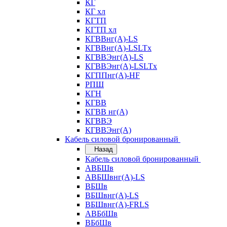
КГ
КГ хл
КГТП
КГТП хл
КГВВнг(А)-LS
КГВВнг(А)-LSLTx
КГВВЭнг(А)-LS
КГВВЭнг(А)-LSLTx
КГППнг(А)-HF
РПШ
КГН
КГВВ
КГВВ нг(А)
КГВВЭ
КГВВЭнг(А)
Кабель силовой бронированный
Назад
Кабель силовой бронированный
АВБШв
АВБШвнг(А)-LS
ВБШв
ВБШвнг(А)-LS
ВБШвнг(А)-FRLS
АВБбШв
ВБбШв