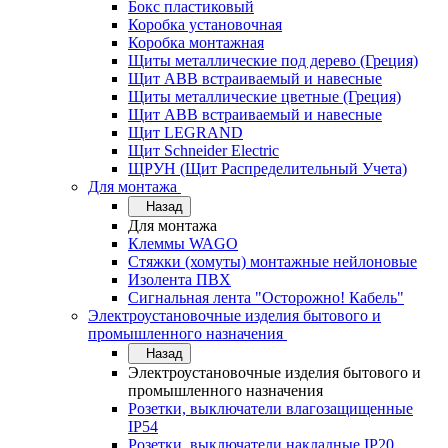
Бокс пластиковый
Коробка установочная
Коробка монтажная
Щиты металлические под дерево (Греция)
Щит ABB встраиваемый и навесные
Щиты металлические цветные (Греция)
Щит ABB встраиваемый и навесные
Щит LEGRAND
Щит Schneider Electric
ЩРУН (Щит Распределительный Учета)
Для монтажа
Назад
Для монтажа
Клеммы WAGO
Стяжки (хомуты) монтажные нейлоновые
Изолента ПВХ
Сигнальная лента "Осторожно! Кабель"
Электроустановочные изделия бытового и
промышленного назначения
Назад
Электроустановочные изделия бытового и
промышленного назначения
Розетки, выключатели влагозащищенные
IP54
Розетки, выключатели накладные IP20