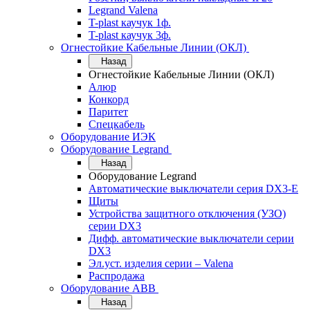
Legrand Valena
T-plast каучук 1ф.
T-plast каучук 3ф.
Огнестойкие Кабельные Линии (ОКЛ)
Назад
Огнестойкие Кабельные Линии (ОКЛ)
Алюр
Конкорд
Паритет
Спецкабель
Оборудование ИЭК
Оборудование Legrand
Назад
Оборудование Legrand
Автоматические выключатели серия DX3-E
Щиты
Устройства защитного отключения (УЗО)
серии DX3
Дифф. автоматические выключатели серии
DX3
Эл.уст. изделия серии – Valena
Распродажа
Оборудование АВВ
Назад