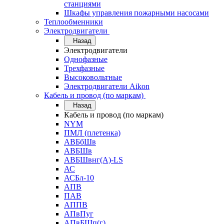
станциями
Шкафы управления пожарными насосами
Теплообменники
Электродвигатели
Назад
Электродвигатели
Однофазные
Трехфазные
Высоковольтные
Электродвигатели Aikon
Кабель и провод (по маркам)
Назад
Кабель и провод (по маркам)
NYM
ПМЛ (плетенка)
АВБбШв
АВБШв
АВБШвнг(А)-LS
АС
АСБл-10
АПВ
ПАВ
АППВ
АПвПуг
АПвБШп(г)