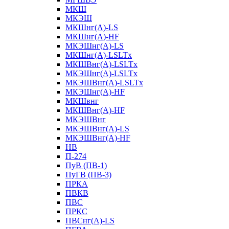
МКШ
МКЭШ
МКШнг(А)-LS
МКШнг(А)-HF
МКЭШнг(А)-LS
МКШнг(А)-LSLTx
МКШВнг(A)-LSLTx
МКЭШнг(А)-LSLTx
МКЭШВнг(A)-LSLTx
МКЭШнг(А)-HF
МКШвнг
МКШВнг(А)-HF
МКЭШВнг
МКЭШВнг(А)-LS
МКЭШВнг(А)-HF
НВ
П-274
ПуВ (ПВ-1)
ПуГВ (ПВ-3)
ПРКА
ПВКВ
ПВС
ПРКС
ПВСнг(А)-LS