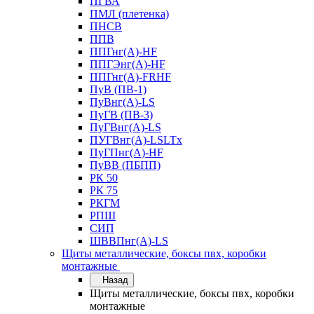
ПГВА
ПМЛ (плетенка)
ПНСВ
ППВ
ППГнг(А)-HF
ППГЭнг(А)-HF
ППГнг(А)-FRHF
ПуВ (ПВ-1)
ПуВнг(А)-LS
ПуГВ (ПВ-3)
ПуГВнг(А)-LS
ПУГВнг(А)-LSLTx
ПуГПнг(А)-HF
ПуВВ (ПБПП)
РК 50
РК 75
РКГМ
РПШ
СИП
ШВВПнг(А)-LS
Щиты металлические, боксы пвх, коробки
монтажные
Назад
Щиты металлические, боксы пвх, коробки
монтажные