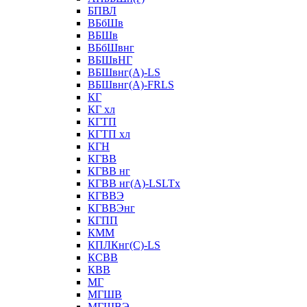
БПВЛ
ВБбШв
ВБШв
ВБбШвнг
ВБШвНГ
ВБШвнг(А)-LS
ВБШвнг(А)-FRLS
КГ
КГ хл
КГТП
КГТП хл
КГН
КГВВ
КГВВ нг
КГВВ нг(А)-LSLTx
КГВВЭ
КГВВЭнг
КГПП
КММ
КПЛКнг(C)-LS
КСВВ
КВВ
МГ
МГШВ
МГШВЭ