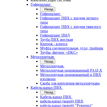
Кабеленесущие системы
Гофрошланг
Назад
Гофрошланг
Гофрошланг ПВХ с зондом легкого
типа
Гофрошланг ПВХ с зондом тяжелого
типа
Гофрошланг ПНД
Труба ПВХ жесткая
Крепеж - клипса
Муфта соединительная, угол, тройник
Трубы, фитинг «DKC»
Металлорукав
Назад
Металлорукав
Металлорукав оцинкованный РЗ-Ц-Х
Металлорукав оцинкованный в ПВХ
изоляции
Скоба для крепления металлорукава
Кабель-канал ПВХ
Назад
Кабель-канал ПВХ
кабель-канал (короб) ПВХ
кабель-канал (короб) "Рувинил"