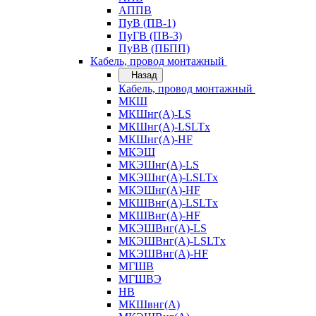
АППВ
ПуВ (ПВ-1)
ПуГВ (ПВ-3)
ПуВВ (ПБПП)
Кабель, провод монтажный
Назад
Кабель, провод монтажный
МКШ
МКШнг(А)-LS
МКШнг(А)-LSLTx
МКШнг(А)-HF
МКЭШ
МКЭШнг(А)-LS
МКЭШнг(А)-LSLTx
МКЭШнг(А)-HF
МКШВнг(A)-LSLTx
МКШВнг(А)-HF
МКЭШВнг(А)-LS
МКЭШВнг(A)-LSLTx
МКЭШВнг(А)-HF
МГШВ
МГШВЭ
НВ
МКШвнг(А)