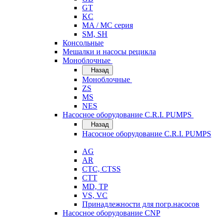
GT
KC
MA / MC серия
SM, SH
Консольные
Мешалки и насосы рецикла
Моноблочные
Назад
Моноблочные
ZS
MS
NES
Насосное оборудование C.R.I. PUMPS
Назад
Насосное оборудование C.R.I. PUMPS
AG
AR
CTC, CTSS
CTT
MD, TP
VS, VC
Принадлежности для погр.насосов
Насосное оборудование CNP