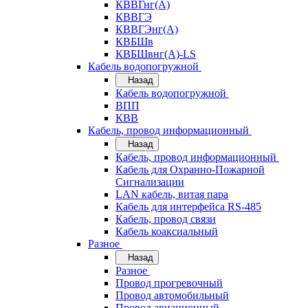
КВВГнг(А)
КВВГЭ
КВВГЭнг(А)
КВБШв
КВБШвнг(А)-LS
Кабель водопогружной
Назад
Кабель водопогружной
ВПП
КВВ
Кабель, провод информационный
Назад
Кабель, провод информационный
Кабель для Охранно-Пожарной
Сигнализации
LAN кабель, витая пара
Кабель для интерфейса RS-485
Кабель, провод связи
Кабель коаксиальный
Разное
Назад
Разное
Провод прогревочный
Провод автомобильный
Провод авиационный