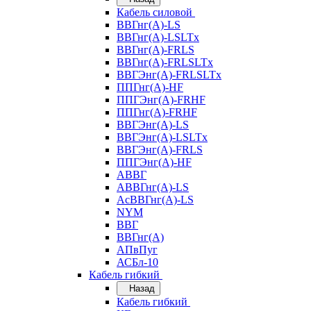
Кабель силовой
ВВГнг(А)-LS
ВВГнг(А)-LSLTx
ВВГнг(А)-FRLS
ВВГнг(А)-FRLSLTx
ВВГЭнг(А)-FRLSLTx
ППГнг(А)-HF
ППГЭнг(А)-FRHF
ППГнг(А)-FRHF
ВВГЭнг(А)-LS
ВВГЭнг(А)-LSLTx
ВВГЭнг(А)-FRLS
ППГЭнг(А)-HF
АВВГ
АВВГнг(А)-LS
АсВВГнг(А)-LS
NYM
ВВГ
ВВГнг(А)
АПвПуг
АСБл-10
Кабель гибкий
Назад
Кабель гибкий