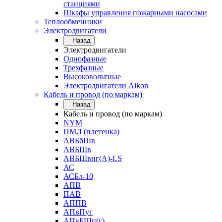
станциями
Шкафы управления пожарными насосами
Теплообменники
Электродвигатели
Назад
Электродвигатели
Однофазные
Трехфазные
Высоковольтные
Электродвигатели Aikon
Кабель и провод (по маркам)
Назад
Кабель и провод (по маркам)
NYM
ПМЛ (плетенка)
АВБбШв
АВБШв
АВБШвнг(А)-LS
АС
АСБл-10
АПВ
ПАВ
АППВ
АПвПуг
АПвБШп(г)