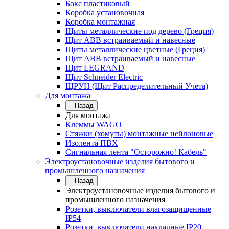
Бокс пластиковый
Коробка установочная
Коробка монтажная
Щиты металлические под дерево (Греция)
Щит ABB встраиваемый и навесные
Щиты металлические цветные (Греция)
Щит ABB встраиваемый и навесные
Щит LEGRAND
Щит Schneider Electric
ЩРУН (Щит Распределительный Учета)
Для монтажа
Назад
Для монтажа
Клеммы WAGO
Стяжки (хомуты) монтажные нейлоновые
Изолента ПВХ
Сигнальная лента "Осторожно! Кабель"
Электроустановочные изделия бытового и
промышленного назначения
Назад
Электроустановочные изделия бытового и
промышленного назначения
Розетки, выключатели влагозащищенные
IP54
Розетки, выключатели накладные IP20