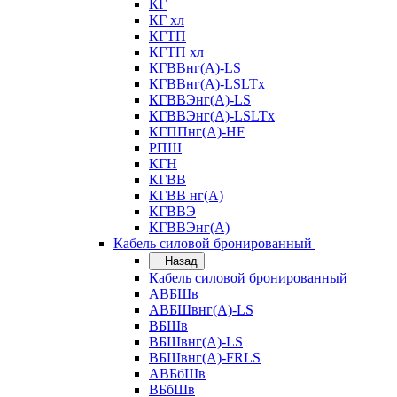
КГ
КГ хл
КГТП
КГТП хл
КГВВнг(А)-LS
КГВВнг(А)-LSLTx
КГВВЭнг(А)-LS
КГВВЭнг(А)-LSLTx
КГППнг(А)-HF
РПШ
КГН
КГВВ
КГВВ нг(А)
КГВВЭ
КГВВЭнг(А)
Кабель силовой бронированный
Назад
Кабель силовой бронированный
АВБШв
АВБШвнг(А)-LS
ВБШв
ВБШвнг(А)-LS
ВБШвнг(А)-FRLS
АВБбШв
ВБбШв