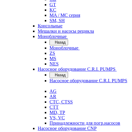
GT
KC
MA / MC серия
SM, SH
Консольные
Мешалки и насосы рецикла
Моноблочные
Назад
Моноблочные
ZS
MS
NES
Насосное оборудование C.R.I. PUMPS
Назад
Насосное оборудование C.R.I. PUMPS
AG
AR
CTC, CTSS
CTT
MD, TP
VS, VC
Принадлежности для погр.насосов
Насосное оборудование CNP