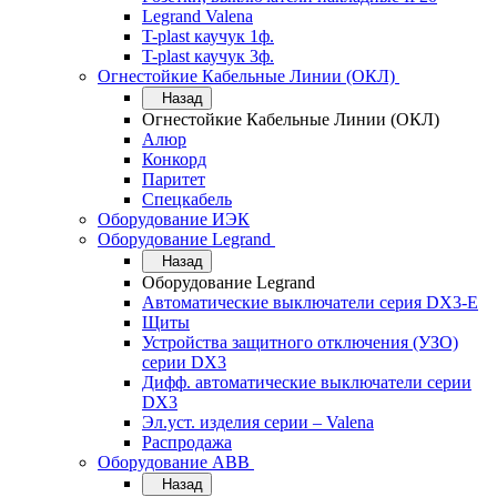
Legrand Valena
T-plast каучук 1ф.
T-plast каучук 3ф.
Огнестойкие Кабельные Линии (ОКЛ)
Назад
Огнестойкие Кабельные Линии (ОКЛ)
Алюр
Конкорд
Паритет
Спецкабель
Оборудование ИЭК
Оборудование Legrand
Назад
Оборудование Legrand
Автоматические выключатели серия DX3-E
Щиты
Устройства защитного отключения (УЗО)
серии DX3
Дифф. автоматические выключатели серии
DX3
Эл.уст. изделия серии – Valena
Распродажа
Оборудование АВВ
Назад