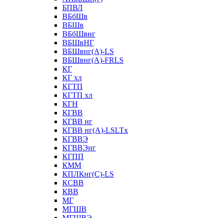
БПВЛ
ВБбШв
ВБШв
ВБбШвнг
ВБШвНГ
ВБШвнг(А)-LS
ВБШвнг(А)-FRLS
КГ
КГ хл
КГТП
КГТП хл
КГН
КГВВ
КГВВ нг
КГВВ нг(А)-LSLTx
КГВВЭ
КГВВЭнг
КГПП
КММ
КПЛКнг(C)-LS
КСВВ
КВВ
МГ
МГШВ
МГШВЭ