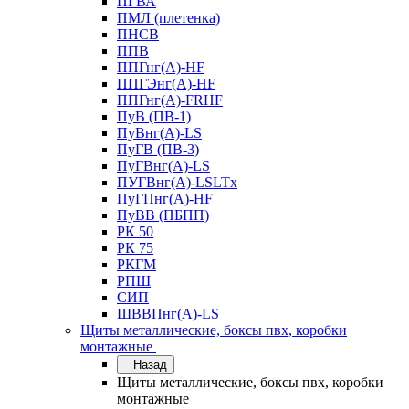
ПГВА
ПМЛ (плетенка)
ПНСВ
ППВ
ППГнг(А)-HF
ППГЭнг(А)-HF
ППГнг(А)-FRHF
ПуВ (ПВ-1)
ПуВнг(А)-LS
ПуГВ (ПВ-3)
ПуГВнг(А)-LS
ПУГВнг(А)-LSLTx
ПуГПнг(А)-HF
ПуВВ (ПБПП)
РК 50
РК 75
РКГМ
РПШ
СИП
ШВВПнг(А)-LS
Щиты металлические, боксы пвх, коробки
монтажные
Назад
Щиты металлические, боксы пвх, коробки
монтажные