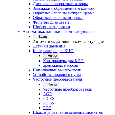
Дисковые поворотные затворы
Задвижки с обрезиненным клином
Обратные клапаны межфланцевые
Обратные клапаны шаровые
Фильтры фланцевые
Шиберные задвижки
Автоматика, датчики и компелктующие
Назад
Автоматика, датчики и компелктующие
Датчики давления
Контроллеры для КНС
Назад
Контроллеры для КНС
дренажных насосов
Поплавковые выключатели
Устройства плавного пуска
Частотные преобразователи
Назад
Частотные преобразователи
AGD
PD ES
PD SS
PDE
Шкафы управления канализационными