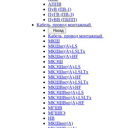
АППВ
ПуВ (ПВ-1)
ПуГВ (ПВ-3)
ПуВВ (ПБПП)
Кабель, провод монтажный
Назад
Кабель, провод монтажный
МКШ
МКШнг(А)-LS
МКШнг(А)-LSLTx
МКШнг(А)-HF
МКЭШ
МКЭШнг(А)-LS
МКЭШнг(А)-LSLTx
МКЭШнг(А)-HF
МКШВнг(A)-LSLTx
МКШВнг(А)-HF
МКЭШВнг(А)-LS
МКЭШВнг(A)-LSLTx
МКЭШВнг(А)-HF
МГШВ
МГШВЭ
НВ
МКШвнг(А)