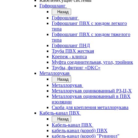
Кабеленесущие системы
Гофрошланг
Назад
Гофрошланг
Гофрошланг ПВХ с зондом легкого
типа
Гофрошланг ПВХ с зондом тяжелого
типа
Гофрошланг ПНД
Труба ПВХ жесткая
Крепеж - клипса
Муфта соединительная, угол, тройник
Трубы, фитинг «DKC»
Металлорукав
Назад
Металлорукав
Металлорукав оцинкованный РЗ-Ц-Х
Металлорукав оцинкованный в ПВХ
изоляции
Скоба для крепления металлорукава
Кабель-канал ПВХ
Назад
Кабель-канал ПВХ
кабель-канал (короб) ПВХ
кабель-канал (короб) "Рувинил"