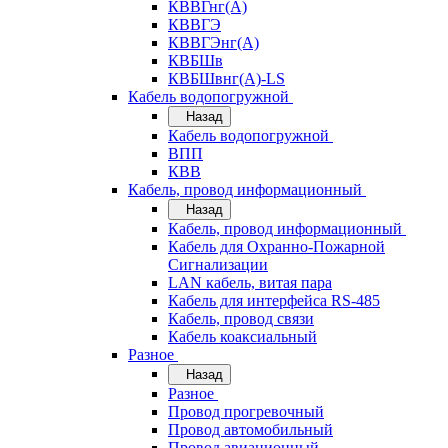
КВВГнг(А)
КВВГЭ
КВВГЭнг(А)
КВБШв
КВБШвнг(А)-LS
Кабель водопогружной
Назад
Кабель водопогружной
ВПП
КВВ
Кабель, провод информационный
Назад
Кабель, провод информационный
Кабель для Охранно-Пожарной
Сигнализации
LAN кабель, витая пара
Кабель для интерфейса RS-485
Кабель, провод связи
Кабель коаксиальный
Разное
Назад
Разное
Провод прогревочный
Провод автомобильный
Провод авиационный