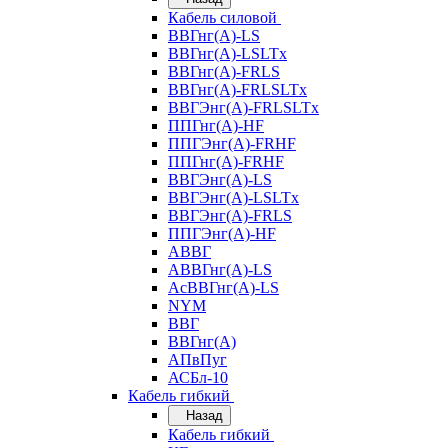
Кабель силовой
ВВГнг(А)-LS
ВВГнг(А)-LSLTx
ВВГнг(А)-FRLS
ВВГнг(А)-FRLSLTx
ВВГЭнг(А)-FRLSLTx
ППГнг(А)-HF
ППГЭнг(А)-FRHF
ППГнг(А)-FRHF
ВВГЭнг(А)-LS
ВВГЭнг(А)-LSLTx
ВВГЭнг(А)-FRLS
ППГЭнг(А)-HF
АВВГ
АВВГнг(А)-LS
АсВВГнг(А)-LS
NYM
ВВГ
ВВГнг(А)
АПвПуг
АСБл-10
Кабель гибкий
Назад
Кабель гибкий