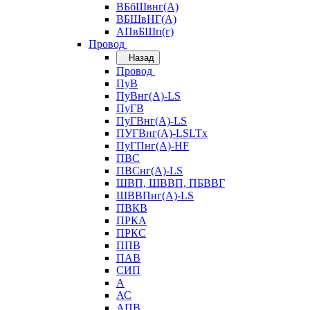
ВБбШвнг(А)
ВБШвНГ(А)
АПвБШп(г)
Провод
Назад
Провод
ПуВ
ПуВнг(А)-LS
ПуГВ
ПуГВнг(А)-LS
ПУГВнг(А)-LSLTx
ПуГПнг(А)-HF
ПВС
ПВСнг(А)-LS
ШВП, ШВВП, ПБВВГ
ШВВПнг(А)-LS
ПВКВ
ПРКА
ПРКС
ППВ
ПАВ
СИП
А
АС
АПВ