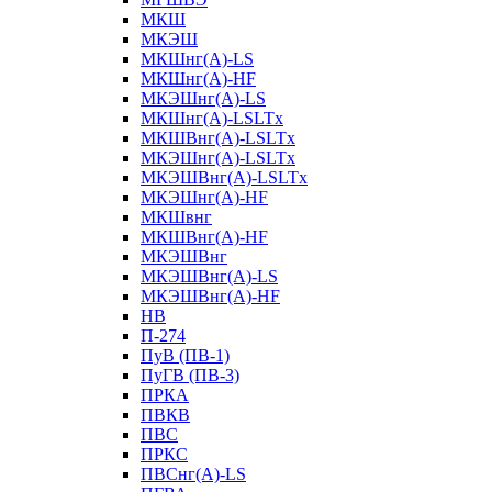
МКШ
МКЭШ
МКШнг(А)-LS
МКШнг(А)-HF
МКЭШнг(А)-LS
МКШнг(А)-LSLTx
МКШВнг(A)-LSLTx
МКЭШнг(А)-LSLTx
МКЭШВнг(A)-LSLTx
МКЭШнг(А)-HF
МКШвнг
МКШВнг(А)-HF
МКЭШВнг
МКЭШВнг(А)-LS
МКЭШВнг(А)-HF
НВ
П-274
ПуВ (ПВ-1)
ПуГВ (ПВ-3)
ПРКА
ПВКВ
ПВС
ПРКС
ПВСнг(А)-LS