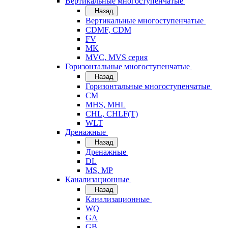
Вертикальные многоступенчатые
Назад
Вертикальные многоступенчатые
CDMF, CDM
FV
MK
MVC, MVS серия
Горизонтальные многоступенчатые
Назад
Горизонтальные многоступенчатые
CM
MHS, MHL
CHL, CHLF(T)
WLT
Дренажные
Назад
Дренажные
DL
MS, MP
Канализационные
Назад
Канализационные
WQ
GA
GB