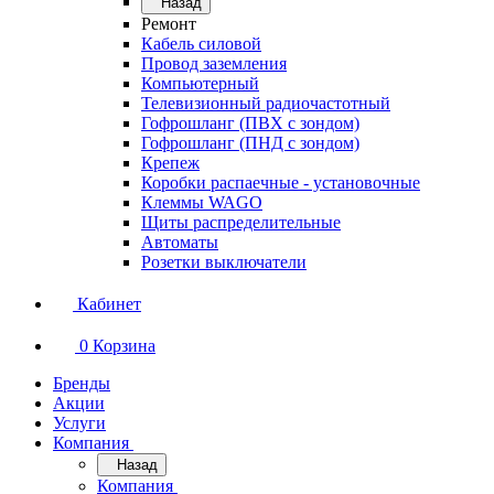
Назад
Ремонт
Кабель силовой
Провод заземления
Компьютерный
Телевизионный радиочастотный
Гофрошланг (ПВХ с зондом)
Гофрошланг (ПНД с зондом)
Крепеж
Коробки распаечные - установочные
Клеммы WAGO
Щиты распределительные
Автоматы
Розетки выключатели
Кабинет
0
Корзина
Бренды
Акции
Услуги
Компания
Назад
Компания