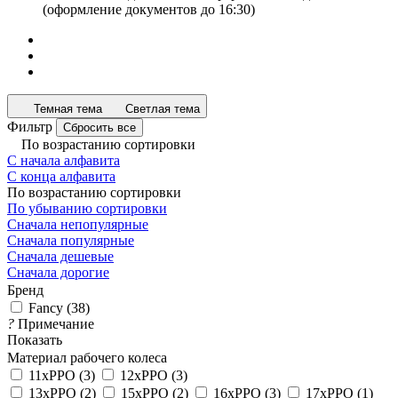
(оформление документов до 16:30)
Темная тема
Светлая тема
Фильтр
Сбросить все
По возрастанию сортировки
С начала алфавита
С конца алфавита
По возрастанию сортировки
По убыванию сортировки
Сначала непопулярные
Сначала популярные
Сначала дешевые
Сначала дорогие
Бренд
Fancy
(
38
)
?
Примечание
Показать
Материал рабочего колеса
11xPPO
(
3
)
12xPPO
(
3
)
13xPPO
(
2
)
15xPPO
(
2
)
16xPPO
(
3
)
17xPPO
(
1
)