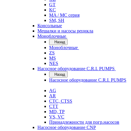
GT
KC
MA / MC серия
SM, SH
Консольные
Мешалки и насосы рецикла
Моноблочные
Назад
Моноблочные
ZS
MS
NES
Насосное оборудование C.R.I. PUMPS
Назад
Насосное оборудование C.R.I. PUMPS
AG
AR
CTC, CTSS
CTT
MD, TP
VS, VC
Принадлежности для погр.насосов
Насосное оборудование CNP