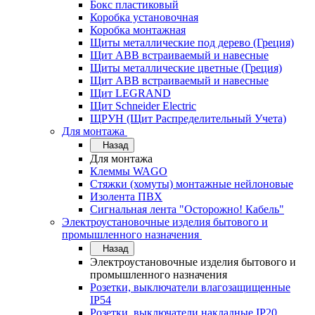
Бокс пластиковый
Коробка установочная
Коробка монтажная
Щиты металлические под дерево (Греция)
Щит ABB встраиваемый и навесные
Щиты металлические цветные (Греция)
Щит ABB встраиваемый и навесные
Щит LEGRAND
Щит Schneider Electric
ЩРУН (Щит Распределительный Учета)
Для монтажа
Назад
Для монтажа
Клеммы WAGO
Стяжки (хомуты) монтажные нейлоновые
Изолента ПВХ
Сигнальная лента "Осторожно! Кабель"
Электроустановочные изделия бытового и
промышленного назначения
Назад
Электроустановочные изделия бытового и
промышленного назначения
Розетки, выключатели влагозащищенные
IP54
Розетки, выключатели накладные IP20