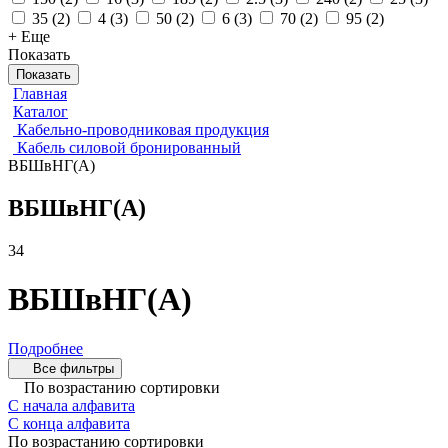
35
(
2
)
4
(
3
)
50
(
2
)
6
(
3
)
70
(
2
)
95
(
2
)
+ Еще
Показать
Показать
Главная
Каталог
Кабельно-проводниковая продукция
Кабель силовой бронированный
ВБШвНГ(А)
ВБШвНГ(А)
34
ВБШвНГ(А)
Подробнее
Все фильтры
По возрастанию сортировки
С начала алфавита
С конца алфавита
По возрастанию сортировки