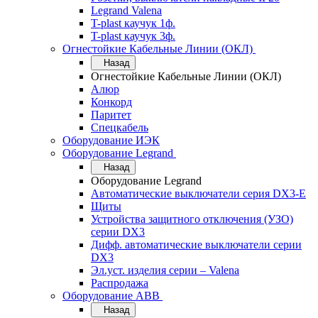
Legrand Valena
T-plast каучук 1ф.
T-plast каучук 3ф.
Огнестойкие Кабельные Линии (ОКЛ)
Назад
Огнестойкие Кабельные Линии (ОКЛ)
Алюр
Конкорд
Паритет
Спецкабель
Оборудование ИЭК
Оборудование Legrand
Назад
Оборудование Legrand
Автоматические выключатели серия DX3-E
Щиты
Устройства защитного отключения (УЗО)
серии DX3
Дифф. автоматические выключатели серии
DX3
Эл.уст. изделия серии – Valena
Распродажа
Оборудование АВВ
Назад