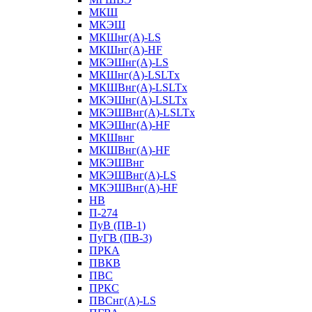
МКШ
МКЭШ
МКШнг(А)-LS
МКШнг(А)-HF
МКЭШнг(А)-LS
МКШнг(А)-LSLTx
МКШВнг(A)-LSLTx
МКЭШнг(А)-LSLTx
МКЭШВнг(A)-LSLTx
МКЭШнг(А)-HF
МКШвнг
МКШВнг(А)-HF
МКЭШВнг
МКЭШВнг(А)-LS
МКЭШВнг(А)-HF
НВ
П-274
ПуВ (ПВ-1)
ПуГВ (ПВ-3)
ПРКА
ПВКВ
ПВС
ПРКС
ПВСнг(А)-LS