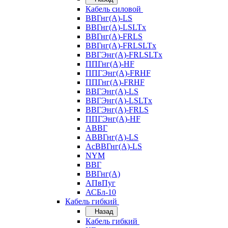
Кабель силовой
ВВГнг(А)-LS
ВВГнг(А)-LSLTx
ВВГнг(А)-FRLS
ВВГнг(А)-FRLSLTx
ВВГЭнг(А)-FRLSLTx
ППГнг(А)-HF
ППГЭнг(А)-FRHF
ППГнг(А)-FRHF
ВВГЭнг(А)-LS
ВВГЭнг(А)-LSLTx
ВВГЭнг(А)-FRLS
ППГЭнг(А)-HF
АВВГ
АВВГнг(А)-LS
АсВВГнг(А)-LS
NYM
ВВГ
ВВГнг(А)
АПвПуг
АСБл-10
Кабель гибкий
Назад
Кабель гибкий