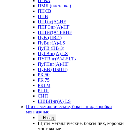
ПГВА
ПМЛ (плетенка)
ПНСВ
ППВ
ППГнг(А)-HF
ППГЭнг(А)-HF
ППГнг(А)-FRHF
ПуВ (ПВ-1)
ПуВнг(А)-LS
ПуГВ (ПВ-3)
ПуГВнг(А)-LS
ПУГВнг(А)-LSLTx
ПуГПнг(А)-HF
ПуВВ (ПБПП)
РК 50
РК 75
РКГМ
РПШ
СИП
ШВВПнг(А)-LS
Щиты металлические, боксы пвх, коробки
монтажные
Назад
Щиты металлические, боксы пвх, коробки
монтажные