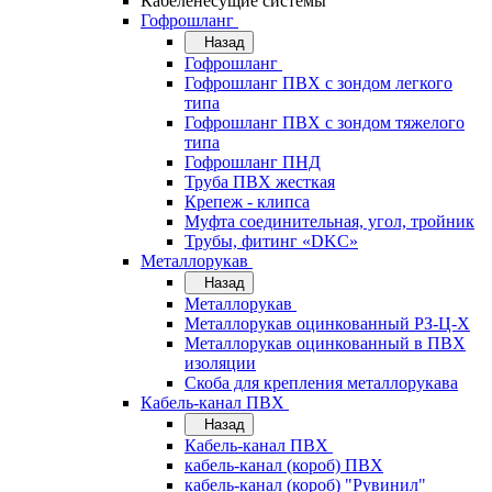
Кабеленесущие системы
Гофрошланг
Назад
Гофрошланг
Гофрошланг ПВХ с зондом легкого
типа
Гофрошланг ПВХ с зондом тяжелого
типа
Гофрошланг ПНД
Труба ПВХ жесткая
Крепеж - клипса
Муфта соединительная, угол, тройник
Трубы, фитинг «DKC»
Металлорукав
Назад
Металлорукав
Металлорукав оцинкованный РЗ-Ц-Х
Металлорукав оцинкованный в ПВХ
изоляции
Скоба для крепления металлорукава
Кабель-канал ПВХ
Назад
Кабель-канал ПВХ
кабель-канал (короб) ПВХ
кабель-канал (короб) "Рувинил"