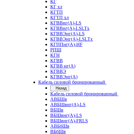
КГ
КГ хл
КГТП
КГТП хл
КГВВнг(А)-LS
КГВВнг(А)-LSLTx
КГВВЭнг(А)-LS
КГВВЭнг(А)-LSLTx
КГППнг(А)-HF
РПШ
КГН
КГВВ
КГВВ нг(А)
КГВВЭ
КГВВЭнг(А)
Кабель силовой бронированный
Назад
Кабель силовой бронированный
АВБШв
АВБШвнг(А)-LS
ВБШв
ВБШвнг(А)-LS
ВБШвнг(А)-FRLS
АВБбШв
ВБбШв