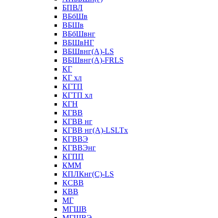
БПВЛ
ВБбШв
ВБШв
ВБбШвнг
ВБШвНГ
ВБШвнг(А)-LS
ВБШвнг(А)-FRLS
КГ
КГ хл
КГТП
КГТП хл
КГН
КГВВ
КГВВ нг
КГВВ нг(А)-LSLTx
КГВВЭ
КГВВЭнг
КГПП
КММ
КПЛКнг(C)-LS
КСВВ
КВВ
МГ
МГШВ
МГШВЭ