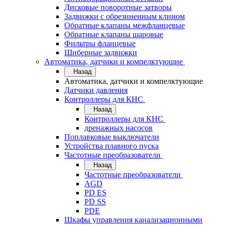
Дисковые поворотные затворы
Задвижки с обрезиненным клином
Обратные клапаны межфланцевые
Обратные клапаны шаровые
Фильтры фланцевые
Шиберные задвижки
Автоматика, датчики и компелктующие
Назад
Автоматика, датчики и компелктующие
Датчики давления
Контроллеры для КНС
Назад
Контроллеры для КНС
дренажных насосов
Поплавковые выключатели
Устройства плавного пуска
Частотные преобразователи
Назад
Частотные преобразователи
AGD
PD ES
PD SS
PDE
Шкафы управления канализационными