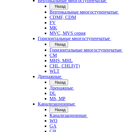
Вертикальные многоступенчатые
Назад
Вертикальные многоступенчатые
CDMF, CDM
FV
MK
MVC, MVS серия
Горизонтальные многоступенчатые
Назад
Горизонтальные многоступенчатые
CM
MHS, MHL
CHL, CHLF(T)
WLT
Дренажные
Назад
Дренажные
DL
MS, MP
Канализационные
Назад
Канализационные
WQ
GA
GB