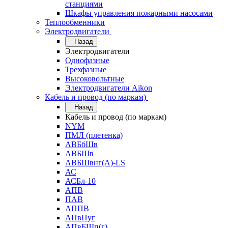
станциями
Шкафы управления пожарными насосами
Теплообменники
Электродвигатели
Назад
Электродвигатели
Однофазные
Трехфазные
Высоковольтные
Электродвигатели Aikon
Кабель и провод (по маркам)
Назад
Кабель и провод (по маркам)
NYM
ПМЛ (плетенка)
АВБбШв
АВБШв
АВБШвнг(А)-LS
АС
АСБл-10
АПВ
ПАВ
АППВ
АПвПуг
АПвБШп(г)