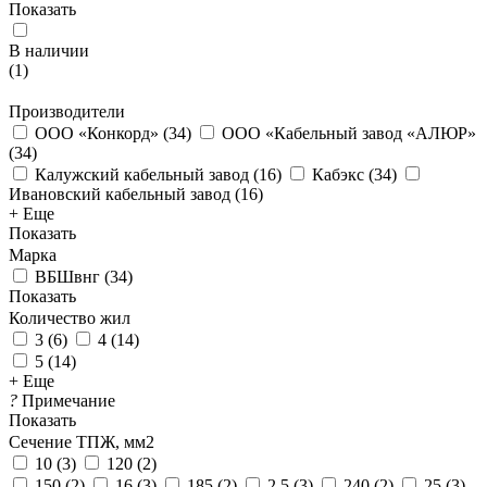
Показать
В наличии
(
1
)
Производители
ООО «Конкорд»
(
34
)
ООО «Кабельный завод «АЛЮР»
(
34
)
Калужский кабельный завод
(
16
)
Кабэкс
(
34
)
Ивановский кабельный завод
(
16
)
+ Еще
Показать
Марка
ВБШвнг
(
34
)
Показать
Количество жил
3
(
6
)
4
(
14
)
5
(
14
)
+ Еще
?
Примечание
Показать
Сечение ТПЖ, мм2
10
(
3
)
120
(
2
)
150
(
2
)
16
(
3
)
185
(
2
)
2.5
(
3
)
240
(
2
)
25
(
3
)