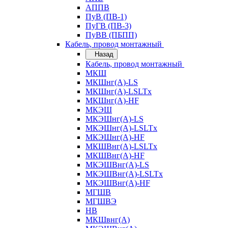
АППВ
ПуВ (ПВ-1)
ПуГВ (ПВ-3)
ПуВВ (ПБПП)
Кабель, провод монтажный
Назад
Кабель, провод монтажный
МКШ
МКШнг(А)-LS
МКШнг(А)-LSLTx
МКШнг(А)-HF
МКЭШ
МКЭШнг(А)-LS
МКЭШнг(А)-LSLTx
МКЭШнг(А)-HF
МКШВнг(A)-LSLTx
МКШВнг(А)-HF
МКЭШВнг(А)-LS
МКЭШВнг(A)-LSLTx
МКЭШВнг(А)-HF
МГШВ
МГШВЭ
НВ
МКШвнг(А)