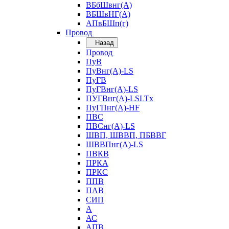
ВБбШвнг(А)
ВБШвНГ(А)
АПвБШп(г)
Провод
Назад
Провод
ПуВ
ПуВнг(А)-LS
ПуГВ
ПуГВнг(А)-LS
ПУГВнг(А)-LSLTx
ПуГПнг(А)-HF
ПВС
ПВСнг(А)-LS
ШВП, ШВВП, ПБВВГ
ШВВПнг(А)-LS
ПВКВ
ПРКА
ПРКС
ППВ
ПАВ
СИП
А
АС
АПВ