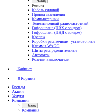
Назад
Ремонт
Кабель силовой
Провод заземления
Компьютерный
Телевизионный радиочастотный
Гофрошланг (ПВХ с зондом)
Гофрошланг (ПНД с зондом)
Крепеж
Коробки распаечные - установочные
Клеммы WAGO
Щиты распределительные
Автоматы
Розетки выключатели
Кабинет
0
Корзина
Бренды
Акции
Услуги
Компания
Назад
Компания