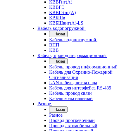
КВВГнг(А)
КВВГЭ
КВВГЭнг(А)
КВБШв
КВБШвнг(А)-LS
Кабель водопогружной
Назад
Кабель водопогружной
ВПП
КВВ
Кабель, провод информационный
Назад
Кабель, провод информационный
Кабель для Охранно-Пожарной
Сигнализации
LAN кабель, витая пара
Кабель для интерфейса RS-485
Кабель, провод связи
Кабель коаксиальный
Разное
Назад
Разное
Провод прогревочный
Провод автомобильный
Провод авиационный