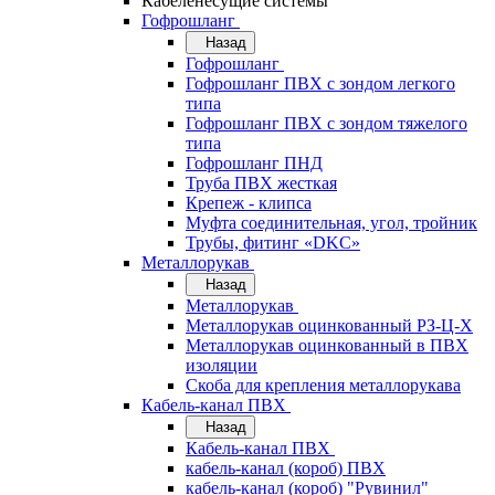
Кабеленесущие системы
Гофрошланг
Назад
Гофрошланг
Гофрошланг ПВХ с зондом легкого
типа
Гофрошланг ПВХ с зондом тяжелого
типа
Гофрошланг ПНД
Труба ПВХ жесткая
Крепеж - клипса
Муфта соединительная, угол, тройник
Трубы, фитинг «DKC»
Металлорукав
Назад
Металлорукав
Металлорукав оцинкованный РЗ-Ц-Х
Металлорукав оцинкованный в ПВХ
изоляции
Скоба для крепления металлорукава
Кабель-канал ПВХ
Назад
Кабель-канал ПВХ
кабель-канал (короб) ПВХ
кабель-канал (короб) "Рувинил"