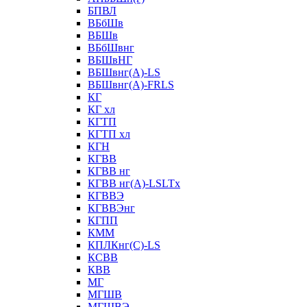
БПВЛ
ВБбШв
ВБШв
ВБбШвнг
ВБШвНГ
ВБШвнг(А)-LS
ВБШвнг(А)-FRLS
КГ
КГ хл
КГТП
КГТП хл
КГН
КГВВ
КГВВ нг
КГВВ нг(А)-LSLTx
КГВВЭ
КГВВЭнг
КГПП
КММ
КПЛКнг(C)-LS
КСВВ
КВВ
МГ
МГШВ
МГШВЭ