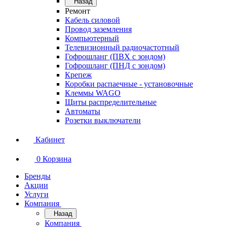
Назад
Ремонт
Кабель силовой
Провод заземления
Компьютерный
Телевизионный радиочастотный
Гофрошланг (ПВХ с зондом)
Гофрошланг (ПНД с зондом)
Крепеж
Коробки распаечные - установочные
Клеммы WAGO
Щиты распределительные
Автоматы
Розетки выключатели
Кабинет
0
Корзина
Бренды
Акции
Услуги
Компания
Назад
Компания