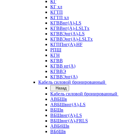
КГ
КГ хл
КГТП
КГТП хл
КГВВнг(А)-LS
КГВВнг(А)-LSLTx
КГВВЭнг(А)-LS
КГВВЭнг(А)-LSLTx
КГППнг(А)-HF
РПШ
КГН
КГВВ
КГВВ нг(А)
КГВВЭ
КГВВЭнг(А)
Кабель силовой бронированный
Назад
Кабель силовой бронированный
АВБШв
АВБШвнг(А)-LS
ВБШв
ВБШвнг(А)-LS
ВБШвнг(А)-FRLS
АВБбШв
ВБбШв