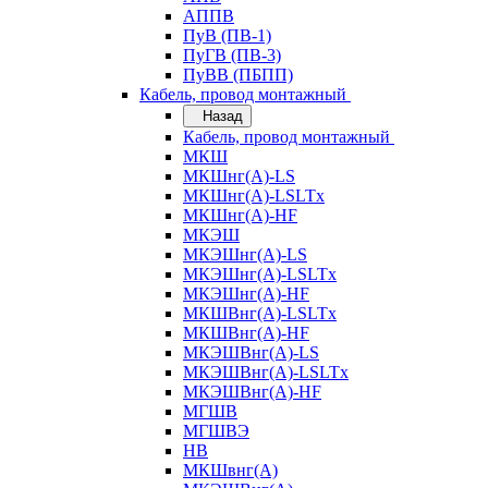
АППВ
ПуВ (ПВ-1)
ПуГВ (ПВ-3)
ПуВВ (ПБПП)
Кабель, провод монтажный
Назад
Кабель, провод монтажный
МКШ
МКШнг(А)-LS
МКШнг(А)-LSLTx
МКШнг(А)-HF
МКЭШ
МКЭШнг(А)-LS
МКЭШнг(А)-LSLTx
МКЭШнг(А)-HF
МКШВнг(A)-LSLTx
МКШВнг(А)-HF
МКЭШВнг(А)-LS
МКЭШВнг(A)-LSLTx
МКЭШВнг(А)-HF
МГШВ
МГШВЭ
НВ
МКШвнг(А)