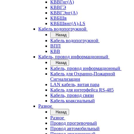
КВВГнг(А)
КВВГЭ
КВВГЭнг(А)
КВБШв
КВБШвнг(А)-LS
Кабель водопогружной
Назад
Кабель водопогружной
ВПП
КВВ
Кабель, провод информационный
Назад
Кабель, провод информационный
Кабель для Охранно-Пожарной
Сигнализации
LAN кабель, витая пара
Кабель для интерфейса RS-485
Кабель, провод связи
Кабель коаксиальный
Разное
Назад
Разное
Провод прогревочный
Провод автомобильный
Провод авиационный