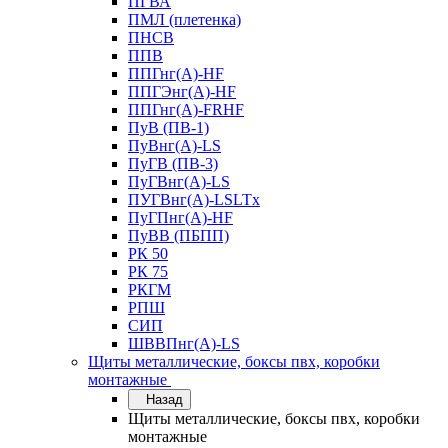
ПГВА
ПМЛ (плетенка)
ПНСВ
ППВ
ППГнг(А)-HF
ППГЭнг(А)-HF
ППГнг(А)-FRHF
ПуВ (ПВ-1)
ПуВнг(А)-LS
ПуГВ (ПВ-3)
ПуГВнг(А)-LS
ПУГВнг(А)-LSLTx
ПуГПнг(А)-HF
ПуВВ (ПБПП)
РК 50
РК 75
РКГМ
РПШ
СИП
ШВВПнг(А)-LS
Щиты металлические, боксы пвх, коробки
монтажные
Назад
Щиты металлические, боксы пвх, коробки
монтажные