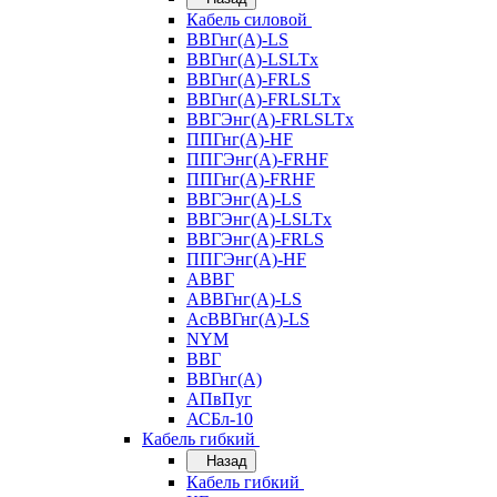
Кабель силовой
ВВГнг(А)-LS
ВВГнг(А)-LSLTx
ВВГнг(А)-FRLS
ВВГнг(А)-FRLSLTx
ВВГЭнг(А)-FRLSLTx
ППГнг(А)-HF
ППГЭнг(А)-FRHF
ППГнг(А)-FRHF
ВВГЭнг(А)-LS
ВВГЭнг(А)-LSLTx
ВВГЭнг(А)-FRLS
ППГЭнг(А)-HF
АВВГ
АВВГнг(А)-LS
АсВВГнг(А)-LS
NYM
ВВГ
ВВГнг(А)
АПвПуг
АСБл-10
Кабель гибкий
Назад
Кабель гибкий