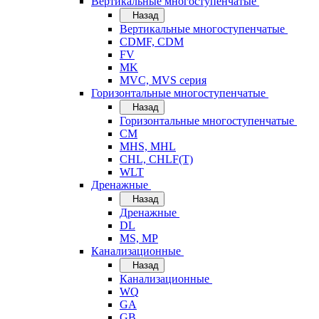
Вертикальные многоступенчатые
Назад
Вертикальные многоступенчатые
CDMF, CDM
FV
MK
MVC, MVS серия
Горизонтальные многоступенчатые
Назад
Горизонтальные многоступенчатые
CM
MHS, MHL
CHL, CHLF(T)
WLT
Дренажные
Назад
Дренажные
DL
MS, MP
Канализационные
Назад
Канализационные
WQ
GA
GB