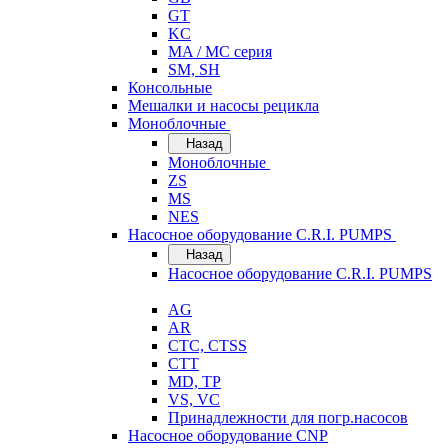
GT
KC
MA / MC серия
SM, SH
Консольные
Мешалки и насосы рецикла
Моноблочные
Назад
Моноблочные
ZS
MS
NES
Насосное оборудование C.R.I. PUMPS
Назад
Насосное оборудование C.R.I. PUMPS
AG
AR
CTC, CTSS
CTT
MD, TP
VS, VC
Принадлежности для погр.насосов
Насосное оборудование CNP