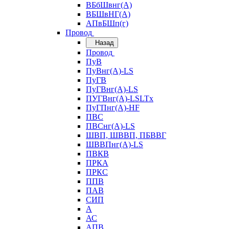
ВБбШвнг(А)
ВБШвНГ(А)
АПвБШп(г)
Провод
Назад
Провод
ПуВ
ПуВнг(А)-LS
ПуГВ
ПуГВнг(А)-LS
ПУГВнг(А)-LSLTx
ПуГПнг(А)-HF
ПВС
ПВСнг(А)-LS
ШВП, ШВВП, ПБВВГ
ШВВПнг(А)-LS
ПВКВ
ПРКА
ПРКС
ППВ
ПАВ
СИП
А
АС
АПВ