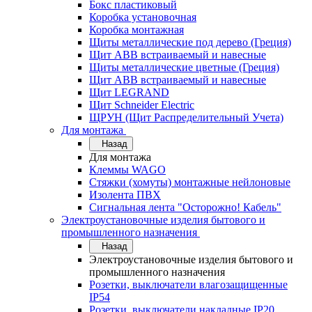
Бокс пластиковый
Коробка установочная
Коробка монтажная
Щиты металлические под дерево (Греция)
Щит ABB встраиваемый и навесные
Щиты металлические цветные (Греция)
Щит ABB встраиваемый и навесные
Щит LEGRAND
Щит Schneider Electric
ЩРУН (Щит Распределительный Учета)
Для монтажа
Назад
Для монтажа
Клеммы WAGO
Стяжки (хомуты) монтажные нейлоновые
Изолента ПВХ
Сигнальная лента "Осторожно! Кабель"
Электроустановочные изделия бытового и
промышленного назначения
Назад
Электроустановочные изделия бытового и
промышленного назначения
Розетки, выключатели влагозащищенные
IP54
Розетки, выключатели накладные IP20