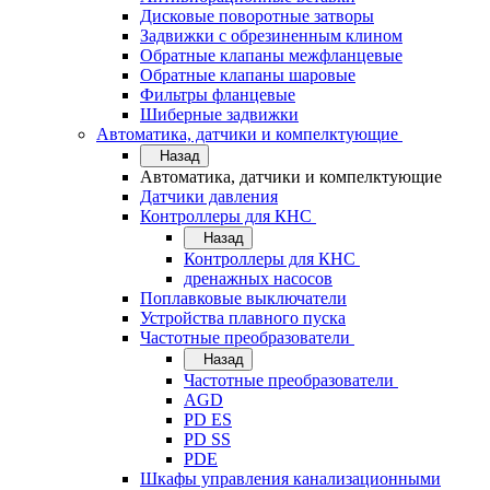
Дисковые поворотные затворы
Задвижки с обрезиненным клином
Обратные клапаны межфланцевые
Обратные клапаны шаровые
Фильтры фланцевые
Шиберные задвижки
Автоматика, датчики и компелктующие
Назад
Автоматика, датчики и компелктующие
Датчики давления
Контроллеры для КНС
Назад
Контроллеры для КНС
дренажных насосов
Поплавковые выключатели
Устройства плавного пуска
Частотные преобразователи
Назад
Частотные преобразователи
AGD
PD ES
PD SS
PDE
Шкафы управления канализационными