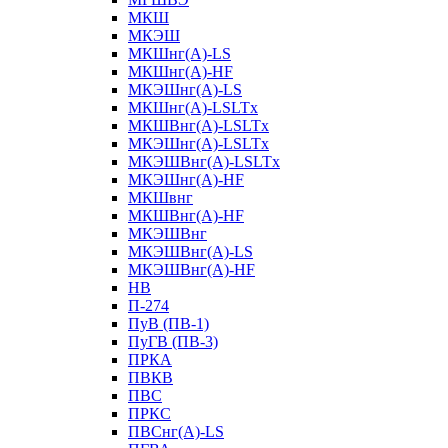
МКШ
МКЭШ
МКШнг(А)-LS
МКШнг(А)-HF
МКЭШнг(А)-LS
МКШнг(А)-LSLTx
МКШВнг(A)-LSLTx
МКЭШнг(А)-LSLTx
МКЭШВнг(A)-LSLTx
МКЭШнг(А)-HF
МКШвнг
МКШВнг(А)-HF
МКЭШВнг
МКЭШВнг(А)-LS
МКЭШВнг(А)-HF
НВ
П-274
ПуВ (ПВ-1)
ПуГВ (ПВ-3)
ПРКА
ПВКВ
ПВС
ПРКС
ПВСнг(А)-LS