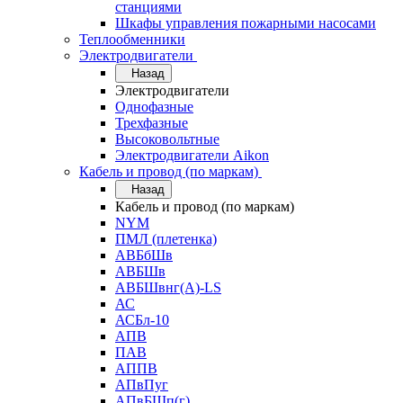
станциями
Шкафы управления пожарными насосами
Теплообменники
Электродвигатели
Назад
Электродвигатели
Однофазные
Трехфазные
Высоковольтные
Электродвигатели Aikon
Кабель и провод (по маркам)
Назад
Кабель и провод (по маркам)
NYM
ПМЛ (плетенка)
АВБбШв
АВБШв
АВБШвнг(А)-LS
АС
АСБл-10
АПВ
ПАВ
АППВ
АПвПуг
АПвБШп(г)