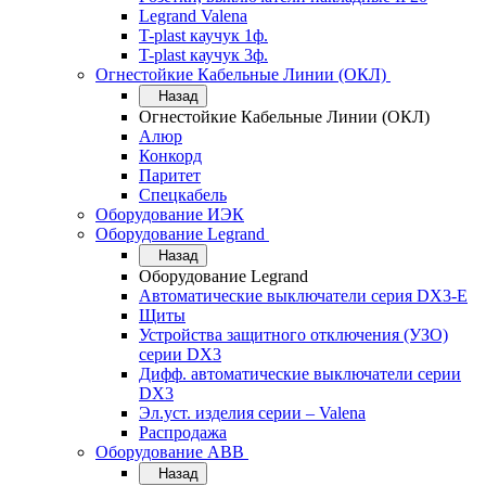
Legrand Valena
T-plast каучук 1ф.
T-plast каучук 3ф.
Огнестойкие Кабельные Линии (ОКЛ)
Назад
Огнестойкие Кабельные Линии (ОКЛ)
Алюр
Конкорд
Паритет
Спецкабель
Оборудование ИЭК
Оборудование Legrand
Назад
Оборудование Legrand
Автоматические выключатели серия DX3-E
Щиты
Устройства защитного отключения (УЗО)
серии DX3
Дифф. автоматические выключатели серии
DX3
Эл.уст. изделия серии – Valena
Распродажа
Оборудование АВВ
Назад