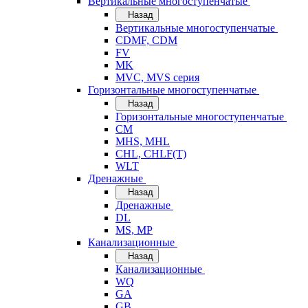
Вертикальные многоступенчатые
Назад
Вертикальные многоступенчатые
CDMF, CDM
FV
MK
MVC, MVS серия
Горизонтальные многоступенчатые
Назад
Горизонтальные многоступенчатые
CM
MHS, MHL
CHL, CHLF(T)
WLT
Дренажные
Назад
Дренажные
DL
MS, MP
Канализационные
Назад
Канализационные
WQ
GA
GB