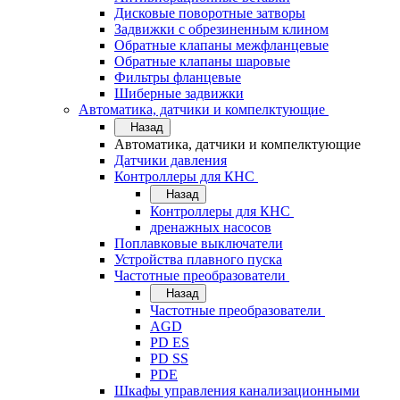
Дисковые поворотные затворы
Задвижки с обрезиненным клином
Обратные клапаны межфланцевые
Обратные клапаны шаровые
Фильтры фланцевые
Шиберные задвижки
Автоматика, датчики и компелктующие
Назад
Автоматика, датчики и компелктующие
Датчики давления
Контроллеры для КНС
Назад
Контроллеры для КНС
дренажных насосов
Поплавковые выключатели
Устройства плавного пуска
Частотные преобразователи
Назад
Частотные преобразователи
AGD
PD ES
PD SS
PDE
Шкафы управления канализационными