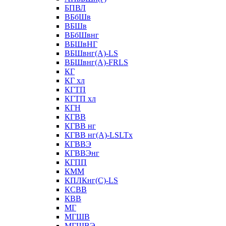
БПВЛ
ВБбШв
ВБШв
ВБбШвнг
ВБШвНГ
ВБШвнг(А)-LS
ВБШвнг(А)-FRLS
КГ
КГ хл
КГТП
КГТП хл
КГН
КГВВ
КГВВ нг
КГВВ нг(А)-LSLTx
КГВВЭ
КГВВЭнг
КГПП
КММ
КПЛКнг(C)-LS
КСВВ
КВВ
МГ
МГШВ
МГШВЭ