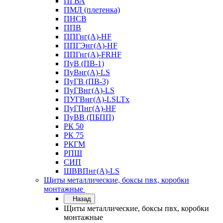
ПГВА
ПМЛ (плетенка)
ПНСВ
ППВ
ППГнг(А)-HF
ППГЭнг(А)-HF
ППГнг(А)-FRHF
ПуВ (ПВ-1)
ПуВнг(А)-LS
ПуГВ (ПВ-3)
ПуГВнг(А)-LS
ПУГВнг(А)-LSLTx
ПуГПнг(А)-HF
ПуВВ (ПБПП)
РК 50
РК 75
РКГМ
РПШ
СИП
ШВВПнг(А)-LS
Щиты металлические, боксы пвх, коробки
монтажные
Назад
Щиты металлические, боксы пвх, коробки
монтажные