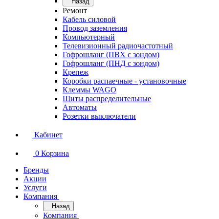
Назад
Ремонт
Кабель силовой
Провод заземления
Компьютерный
Телевизионный радиочастотный
Гофрошланг (ПВХ с зондом)
Гофрошланг (ПНД с зондом)
Крепеж
Коробки распаечные - установочные
Клеммы WAGO
Щиты распределительные
Автоматы
Розетки выключатели
Кабинет
0
Корзина
Бренды
Акции
Услуги
Компания
Назад
Компания