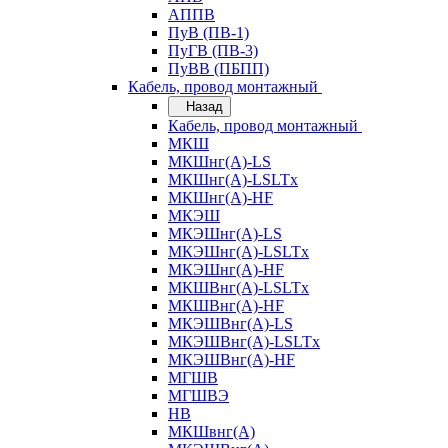
АППВ
ПуВ (ПВ-1)
ПуГВ (ПВ-3)
ПуВВ (ПБПП)
Кабель, провод монтажный
Назад
Кабель, провод монтажный
МКШ
МКШнг(А)-LS
МКШнг(А)-LSLTx
МКШнг(А)-HF
МКЭШ
МКЭШнг(А)-LS
МКЭШнг(А)-LSLTx
МКЭШнг(А)-HF
МКШВнг(A)-LSLTx
МКШВнг(А)-HF
МКЭШВнг(А)-LS
МКЭШВнг(A)-LSLTx
МКЭШВнг(А)-HF
МГШВ
МГШВЭ
НВ
МКШвнг(А)