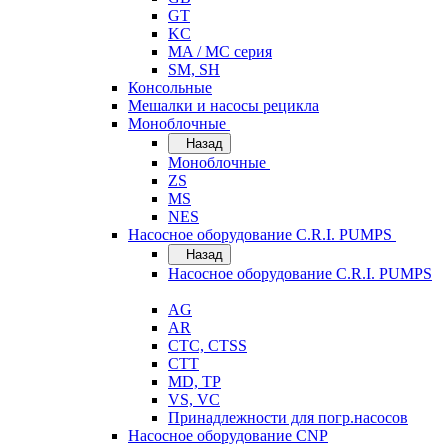
GT
KC
MA / MC серия
SM, SH
Консольные
Мешалки и насосы рецикла
Моноблочные
Назад
Моноблочные
ZS
MS
NES
Насосное оборудование C.R.I. PUMPS
Назад
Насосное оборудование C.R.I. PUMPS
AG
AR
CTC, CTSS
CTT
MD, TP
VS, VC
Принадлежности для погр.насосов
Насосное оборудование CNP