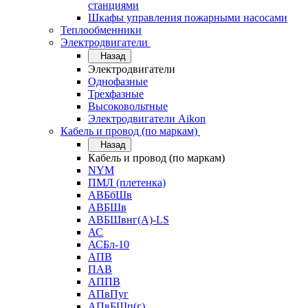
станциями
Шкафы управления пожарными насосами
Теплообменники
Электродвигатели
Назад
Электродвигатели
Однофазные
Трехфазные
Высоковольтные
Электродвигатели Aikon
Кабель и провод (по маркам)
Назад
Кабель и провод (по маркам)
NYM
ПМЛ (плетенка)
АВБбШв
АВБШв
АВБШвнг(А)-LS
АС
АСБл-10
АПВ
ПАВ
АППВ
АПвПуг
АПвБШп(г)