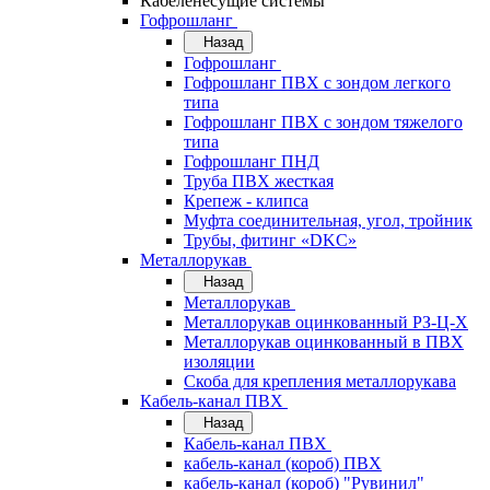
Кабеленесущие системы
Гофрошланг
Назад
Гофрошланг
Гофрошланг ПВХ с зондом легкого
типа
Гофрошланг ПВХ с зондом тяжелого
типа
Гофрошланг ПНД
Труба ПВХ жесткая
Крепеж - клипса
Муфта соединительная, угол, тройник
Трубы, фитинг «DKC»
Металлорукав
Назад
Металлорукав
Металлорукав оцинкованный РЗ-Ц-Х
Металлорукав оцинкованный в ПВХ
изоляции
Скоба для крепления металлорукава
Кабель-канал ПВХ
Назад
Кабель-канал ПВХ
кабель-канал (короб) ПВХ
кабель-канал (короб) "Рувинил"