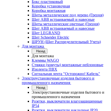
Бокс пластиковый
Коробка установочная
Коробка монтажная
Щиты металлические под дерево (Греция)
Щит ABB встраиваемый и навесные
Щиты металлические цветные (Греция)
Щит ABB встраиваемый и навесные
Щит LEGRAND
Щит Schneider Electric
ЩРУН (Щит Распределительный Учета)
Для монтажа
Назад
Для монтажа
Клеммы WAGO
Стяжки (хомуты) монтажные нейлоновые
Изолента ПВХ
Сигнальная лента "Осторожно! Кабель"
Электроустановочные изделия бытового и
промышленного назначения
Назад
Электроустановочные изделия бытового и
промышленного назначения
Розетки, выключатели влагозащищенные
IP54
Розетки, выключатели накладные IP20