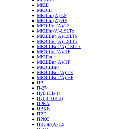
МКШ
МКЭШ
МКШнг(А)-LS
МКШнг(А)-HF
МКЭШнг(А)-LS
МКШнг(А)-LSLTx
МКШВнг(A)-LSLTx
МКЭШнг(А)-LSLTx
МКЭШВнг(A)-LSLTx
МКЭШнг(А)-HF
МКШвнг
МКШВнг(А)-HF
МКЭШВнг
МКЭШВнг(А)-LS
МКЭШВнг(А)-HF
НВ
П-274
ПуВ (ПВ-1)
ПуГВ (ПВ-3)
ПРКА
ПВКВ
ПВС
ПРКС
ПВСнг(А)-LS