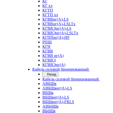
КГ
КГ хл
КГТП
КГТП хл
КГВВнг(А)-LS
КГВВнг(А)-LSLTx
КГВВЭнг(А)-LS
КГВВЭнг(А)-LSLTx
КГППнг(А)-HF
РПШ
КГН
КГВВ
КГВВ нг(А)
КГВВЭ
КГВВЭнг(А)
Кабель силовой бронированный
Назад
Кабель силовой бронированный
АВБШв
АВБШвнг(А)-LS
ВБШв
ВБШвнг(А)-LS
ВБШвнг(А)-FRLS
АВБбШв
ВБбШв