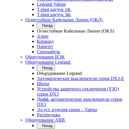
Legrand Valena
T-plast каучук 1ф.
T-plast каучук 3ф.
Огнестойкие Кабельные Линии (ОКЛ)
Назад
Огнестойкие Кабельные Линии (ОКЛ)
Алюр
Конкорд
Паритет
Спецкабель
Оборудование ИЭК
Оборудование Legrand
Назад
Оборудование Legrand
Автоматические выключатели серия DX3-E
Щиты
Устройства защитного отключения (УЗО)
серии DX3
Дифф. автоматические выключатели серии
DX3
Эл.уст. изделия серии – Valena
Распродажа
Оборудование АВВ
Назад