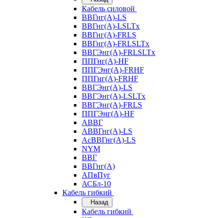
Кабель силовой
ВВГнг(А)-LS
ВВГнг(А)-LSLTx
ВВГнг(А)-FRLS
ВВГнг(А)-FRLSLTx
ВВГЭнг(А)-FRLSLTx
ППГнг(А)-HF
ППГЭнг(А)-FRHF
ППГнг(А)-FRHF
ВВГЭнг(А)-LS
ВВГЭнг(А)-LSLTx
ВВГЭнг(А)-FRLS
ППГЭнг(А)-HF
АВВГ
АВВГнг(А)-LS
АсВВГнг(А)-LS
NYM
ВВГ
ВВГнг(А)
АПвПуг
АСБл-10
Кабель гибкий
Назад
Кабель гибкий