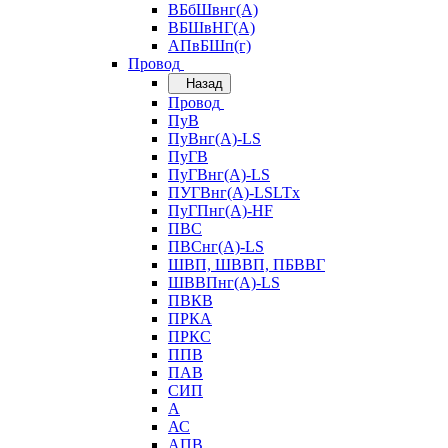
ВБбШвнг(А)
ВБШвНГ(А)
АПвБШп(г)
Провод
Назад
Провод
ПуВ
ПуВнг(А)-LS
ПуГВ
ПуГВнг(А)-LS
ПУГВнг(А)-LSLTx
ПуГПнг(А)-HF
ПВС
ПВСнг(А)-LS
ШВП, ШВВП, ПБВВГ
ШВВПнг(А)-LS
ПВКВ
ПРКА
ПРКС
ППВ
ПАВ
СИП
А
АС
АПВ