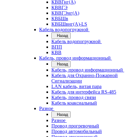
КВВГнг(А)
КВВГЭ
КВВГЭнг(А)
КВБШв
КВБШвнг(А)-LS
Кабель водопогружной
Назад
Кабель водопогружной
ВПП
КВВ
Кабель, провод информационный
Назад
Кабель, провод информационный
Кабель для Охранно-Пожарной
Сигнализации
LAN кабель, витая пара
Кабель для интерфейса RS-485
Кабель, провод связи
Кабель коаксиальный
Разное
Назад
Разное
Провод прогревочный
Провод автомобильный
Провод авиационный