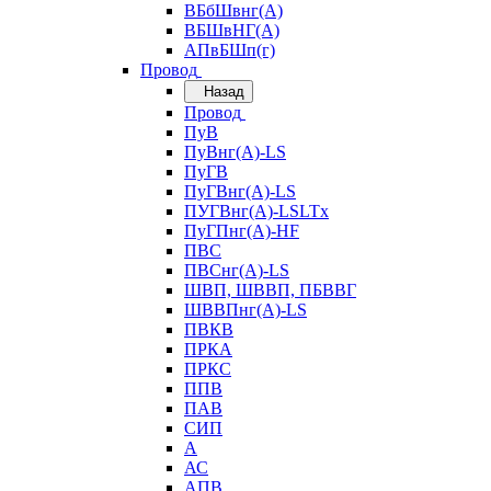
ВБбШвнг(А)
ВБШвНГ(А)
АПвБШп(г)
Провод
Назад
Провод
ПуВ
ПуВнг(А)-LS
ПуГВ
ПуГВнг(А)-LS
ПУГВнг(А)-LSLTx
ПуГПнг(А)-HF
ПВС
ПВСнг(А)-LS
ШВП, ШВВП, ПБВВГ
ШВВПнг(А)-LS
ПВКВ
ПРКА
ПРКС
ППВ
ПАВ
СИП
А
АС
АПВ