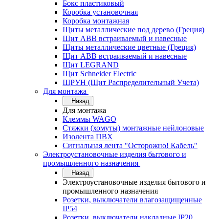
Бокс пластиковый
Коробка установочная
Коробка монтажная
Щиты металлические под дерево (Греция)
Щит ABB встраиваемый и навесные
Щиты металлические цветные (Греция)
Щит ABB встраиваемый и навесные
Щит LEGRAND
Щит Schneider Electric
ЩРУН (Щит Распределительный Учета)
Для монтажа
Назад
Для монтажа
Клеммы WAGO
Стяжки (хомуты) монтажные нейлоновые
Изолента ПВХ
Сигнальная лента "Осторожно! Кабель"
Электроустановочные изделия бытового и
промышленного назначения
Назад
Электроустановочные изделия бытового и
промышленного назначения
Розетки, выключатели влагозащищенные
IP54
Розетки, выключатели накладные IP20