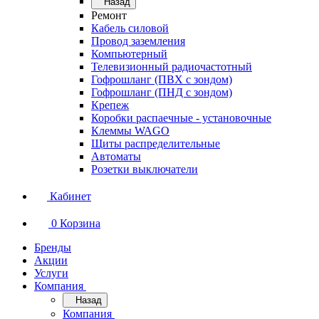
Назад
Ремонт
Кабель силовой
Провод заземления
Компьютерный
Телевизионный радиочастотный
Гофрошланг (ПВХ с зондом)
Гофрошланг (ПНД с зондом)
Крепеж
Коробки распаечные - установочные
Клеммы WAGO
Щиты распределительные
Автоматы
Розетки выключатели
Кабинет
0
Корзина
Бренды
Акции
Услуги
Компания
Назад
Компания