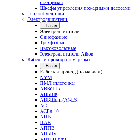
станциями
Шкафы управления пожарными насосами
Теплообменники
Электродвигатели
Назад
Электродвигатели
Однофазные
Трехфазные
Высоковольтные
Электродвигатели Aikon
Кабель и провод (по маркам)
Назад
Кабель и провод (по маркам)
NYM
ПМЛ (плетенка)
АВБбШв
АВБШв
АВБШвнг(А)-LS
АС
АСБл-10
АПВ
ПАВ
АППВ
АПвПуг
АПвБШп(г)