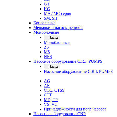
GT
KC
MA / MC серия
SM, SH
Консольные
Мешалки и насосы рецикла
Моноблочные
Назад
Моноблочные
ZS
MS
NES
Насосное оборудование C.R.I. PUMPS
Назад
Насосное оборудование C.R.I. PUMPS
AG
AR
CTC, CTSS
CTT
MD, TP
VS, VC
Принадлежности для погр.насосов
Насосное оборудование CNP