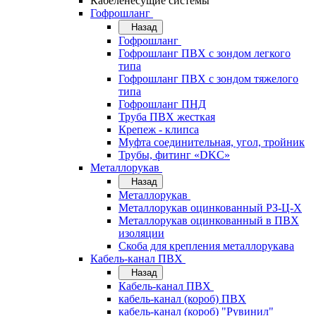
Кабеленесущие системы
Гофрошланг
Назад
Гофрошланг
Гофрошланг ПВХ с зондом легкого
типа
Гофрошланг ПВХ с зондом тяжелого
типа
Гофрошланг ПНД
Труба ПВХ жесткая
Крепеж - клипса
Муфта соединительная, угол, тройник
Трубы, фитинг «DKC»
Металлорукав
Назад
Металлорукав
Металлорукав оцинкованный РЗ-Ц-Х
Металлорукав оцинкованный в ПВХ
изоляции
Скоба для крепления металлорукава
Кабель-канал ПВХ
Назад
Кабель-канал ПВХ
кабель-канал (короб) ПВХ
кабель-канал (короб) "Рувинил"