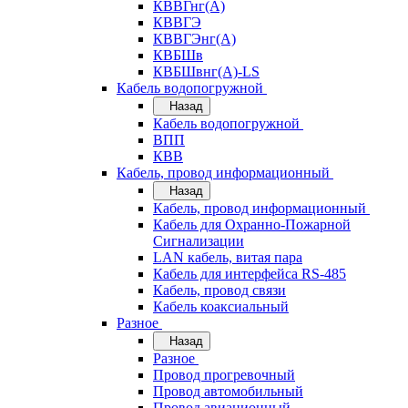
КВВГнг(А)
КВВГЭ
КВВГЭнг(А)
КВБШв
КВБШвнг(А)-LS
Кабель водопогружной
Назад
Кабель водопогружной
ВПП
КВВ
Кабель, провод информационный
Назад
Кабель, провод информационный
Кабель для Охранно-Пожарной
Сигнализации
LAN кабель, витая пара
Кабель для интерфейса RS-485
Кабель, провод связи
Кабель коаксиальный
Разное
Назад
Разное
Провод прогревочный
Провод автомобильный
Провод авиационный