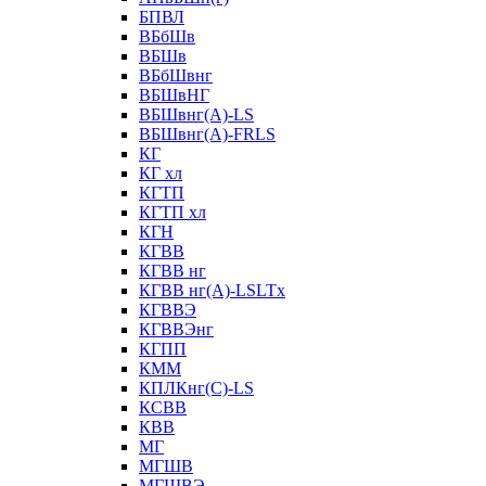
БПВЛ
ВБбШв
ВБШв
ВБбШвнг
ВБШвНГ
ВБШвнг(А)-LS
ВБШвнг(А)-FRLS
КГ
КГ хл
КГТП
КГТП хл
КГН
КГВВ
КГВВ нг
КГВВ нг(А)-LSLTx
КГВВЭ
КГВВЭнг
КГПП
КММ
КПЛКнг(C)-LS
КСВВ
КВВ
МГ
МГШВ
МГШВЭ