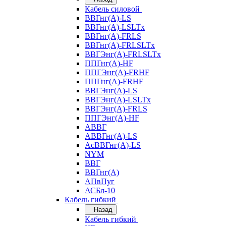
Кабель силовой
ВВГнг(А)-LS
ВВГнг(А)-LSLTx
ВВГнг(А)-FRLS
ВВГнг(А)-FRLSLTx
ВВГЭнг(А)-FRLSLTx
ППГнг(А)-HF
ППГЭнг(А)-FRHF
ППГнг(А)-FRHF
ВВГЭнг(А)-LS
ВВГЭнг(А)-LSLTx
ВВГЭнг(А)-FRLS
ППГЭнг(А)-HF
АВВГ
АВВГнг(А)-LS
АсВВГнг(А)-LS
NYM
ВВГ
ВВГнг(А)
АПвПуг
АСБл-10
Кабель гибкий
Назад
Кабель гибкий