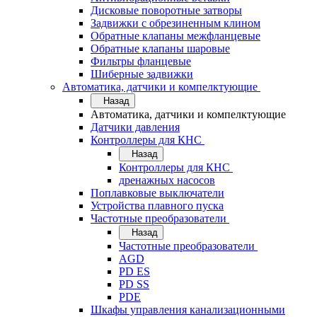
Дисковые поворотные затворы
Задвижки с обрезиненным клином
Обратные клапаны межфланцевые
Обратные клапаны шаровые
Фильтры фланцевые
Шиберные задвижки
Автоматика, датчики и компелктующие
Назад
Автоматика, датчики и компелктующие
Датчики давления
Контроллеры для КНС
Назад
Контроллеры для КНС
дренажных насосов
Поплавковые выключатели
Устройства плавного пуска
Частотные преобразователи
Назад
Частотные преобразователи
AGD
PD ES
PD SS
PDE
Шкафы управления канализационными