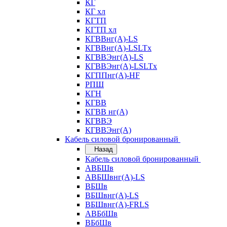
КГ
КГ хл
КГТП
КГТП хл
КГВВнг(А)-LS
КГВВнг(А)-LSLTx
КГВВЭнг(А)-LS
КГВВЭнг(А)-LSLTx
КГППнг(А)-HF
РПШ
КГН
КГВВ
КГВВ нг(А)
КГВВЭ
КГВВЭнг(А)
Кабель силовой бронированный
Назад
Кабель силовой бронированный
АВБШв
АВБШвнг(А)-LS
ВБШв
ВБШвнг(А)-LS
ВБШвнг(А)-FRLS
АВБбШв
ВБбШв