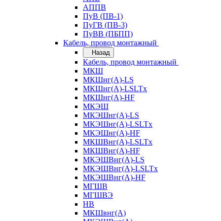
АППВ
ПуВ (ПВ-1)
ПуГВ (ПВ-3)
ПуВВ (ПБПП)
Кабель, провод монтажный
Назад
Кабель, провод монтажный
МКШ
МКШнг(А)-LS
МКШнг(А)-LSLTx
МКШнг(А)-HF
МКЭШ
МКЭШнг(А)-LS
МКЭШнг(А)-LSLTx
МКЭШнг(А)-HF
МКШВнг(A)-LSLTx
МКШВнг(А)-HF
МКЭШВнг(А)-LS
МКЭШВнг(A)-LSLTx
МКЭШВнг(А)-HF
МГШВ
МГШВЭ
НВ
МКШвнг(А)