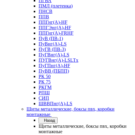
ПГВА
ПМЛ (плетенка)
ПНСВ
ППВ
ППГнг(А)-HF
ППГЭнг(А)-HF
ППГнг(А)-FRHF
ПуВ (ПВ-1)
ПуВнг(А)-LS
ПуГВ (ПВ-3)
ПуГВнг(А)-LS
ПУГВнг(А)-LSLTx
ПуГПнг(А)-HF
ПуВВ (ПБПП)
РК 50
РК 75
РКГМ
РПШ
СИП
ШВВПнг(А)-LS
Щиты металлические, боксы пвх, коробки
монтажные
Назад
Щиты металлические, боксы пвх, коробки
монтажные