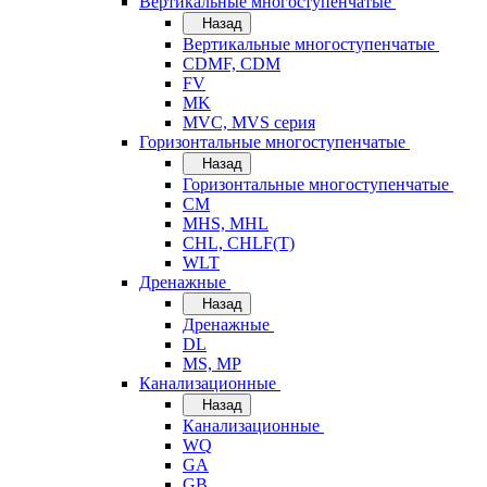
Вертикальные многоступенчатые
Назад
Вертикальные многоступенчатые
CDMF, CDM
FV
MK
MVC, MVS серия
Горизонтальные многоступенчатые
Назад
Горизонтальные многоступенчатые
CM
MHS, MHL
CHL, CHLF(T)
WLT
Дренажные
Назад
Дренажные
DL
MS, MP
Канализационные
Назад
Канализационные
WQ
GA
GB