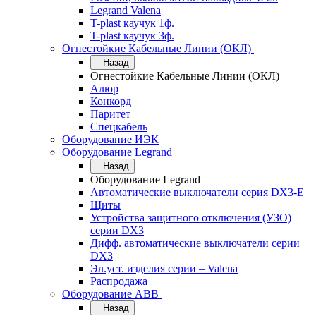
Legrand Valena
T-plast каучук 1ф.
T-plast каучук 3ф.
Огнестойкие Кабельные Линии (ОКЛ)
Назад
Огнестойкие Кабельные Линии (ОКЛ)
Алюр
Конкорд
Паритет
Спецкабель
Оборудование ИЭК
Оборудование Legrand
Назад
Оборудование Legrand
Автоматические выключатели серия DX3-E
Щиты
Устройства защитного отключения (УЗО)
серии DX3
Дифф. автоматические выключатели серии
DX3
Эл.уст. изделия серии – Valena
Распродажа
Оборудование АВВ
Назад