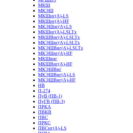
МКШ
МКЭШ
МКШнг(А)-LS
МКШнг(А)-HF
МКЭШнг(А)-LS
МКШнг(А)-LSLTx
МКШВнг(A)-LSLTx
МКЭШнг(А)-LSLTx
МКЭШВнг(A)-LSLTx
МКЭШнг(А)-HF
МКШвнг
МКШВнг(А)-HF
МКЭШВнг
МКЭШВнг(А)-LS
МКЭШВнг(А)-HF
НВ
П-274
ПуВ (ПВ-1)
ПуГВ (ПВ-3)
ПРКА
ПВКВ
ПВС
ПРКС
ПВСнг(А)-LS